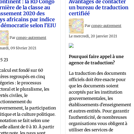
 Continent : la RD Congo
Avantages de contacter
rnière de la classe au
un bureau de traduction
assement 2020 des
сertifiéé
ys africains par indice
 démocratie selon l'EIU
Par
congo-autrement
Le mercredi, 20 janvier 2021
Par
congo-autrement
mardi, 09 février 2021
Pourquoi faire appel à une
agence de traduction?
calcul est fondé sur 60
La traduction des documents
tères regroupés en cinq
officiels doit être exacte pour
égories : le processus
que les documents soient
ctoral et le pluralisme, les
acceptés par les institution
ertés civiles, le
gouvernementales, les
nctionnement du
établissements d’enseignement
vernement, la participation
et autres entités. Pour garantir
itique et la culture politique.
l'authenticité, de nombreuses
notation se fait selon une
organisations vous obligent à
elle allant de 0 à 10. À partir
utiliser des services de
cette note, les pays sont