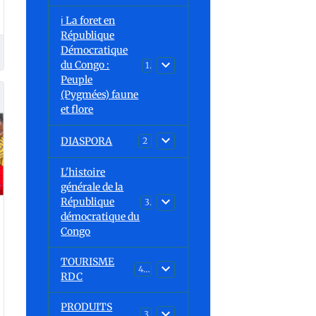
ℹ️ La foret en
République
Démocratique
du Congo :
15
Peuple
(Pygmées) faune
et flore
DIASPORA
2
L'histoire
générale de la
République
30
démocratique du
Congo
TOURISME
43
RDC
PRODUITS
3