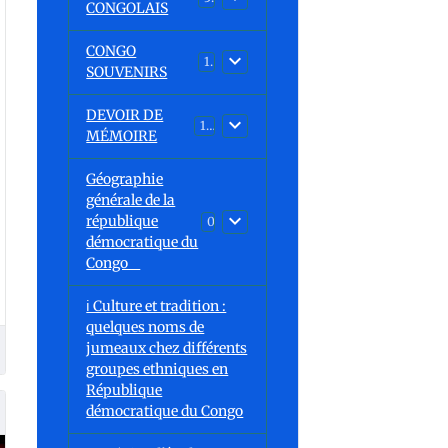
CONGOLAIS
CONGO
1
SOUVENIRS
DEVOIR DE
13
MÉMOIRE
Géographie
générale de la
république
0
démocratique du
Congo
ℹ️ Culture et tradition :
quelques noms de
jumeaux chez différents
groupes ethniques en
République
démocratique du Congo