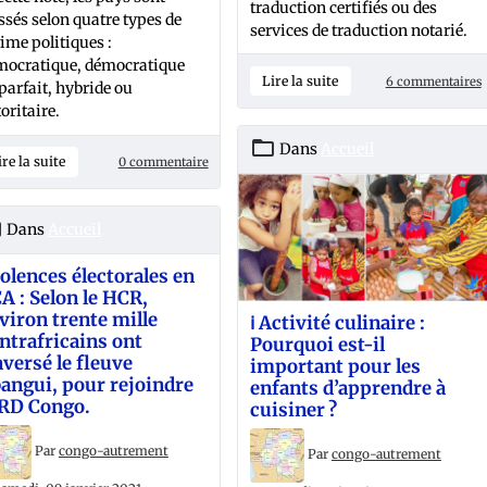
traduction certifiés ou des
ssés selon quatre types de
services de traduction notarié.
ime politiques :
mocratique, démocratique
Lire la suite
6 commentaires
arfait, hybride ou
oritaire.
Dans
Accueil
ire la suite
0 commentaire
Dans
Accueil
Violences électorales en
A : Selon le HCR,
viron trente mille
ℹ️ Activité culinaire :
ntrafricains ont
Pourquoi est-il
aversé le fleuve
important pour les
angui, pour rejoindre
enfants d’apprendre à
 RD Congo.
cuisiner ?
Par
congo-autrement
Par
congo-autrement