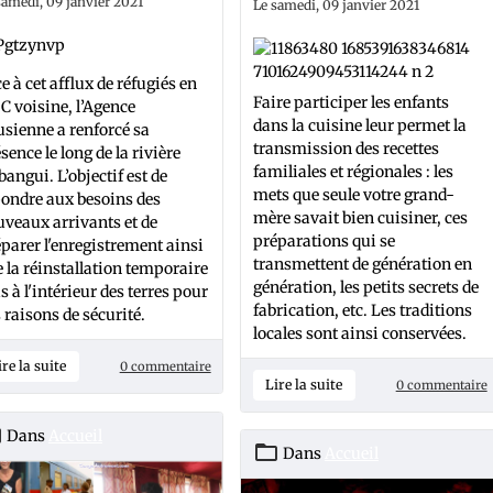
samedi, 09 janvier 2021
Le samedi, 09 janvier 2021
e à cet afflux de réfugiés en
Faire participer les enfants
 voisine, l’Agence
dans la cuisine leur permet la
sienne a renforcé sa
transmission des recettes
sence le long de la rivière
familiales et régionales : les
angui. L’objectif est de
mets que seule votre grand-
ondre aux besoins des
mère savait bien cuisiner, ces
veaux arrivants et de
préparations qui se
parer l'enregistrement ainsi
transmettent de génération en
 la réinstallation temporaire
génération, les petits secrets de
s à l'intérieur des terres pour
fabrication, etc. Les traditions
 raisons de sécurité.
locales sont ainsi conservées.
ire la suite
0 commentaire
Lire la suite
0 commentaire
Dans
Accueil
Dans
Accueil