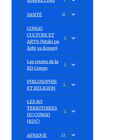
MARKETING
1
SANTÉ
31
CONGO
CULTURE ET
15
ARTS (Ntoki pe
Zebi ya Kongo)
Les routes de la
1
RD Congo
PHILOSOPHIE
32
ET RELIGION
LES 145
TERRITOIRES
23
DU CONGO
(RDC)
AFRIQUE
22