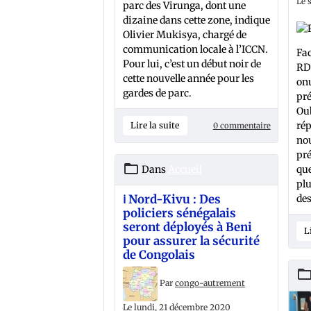
Le 
parc des Virunga, dont une
dizaine dans cette zone, indique
Olivier Mukisya, chargé de
communication locale à l’ICCN.
Fac
Pour lui, c’est un début noir de
RDC
cette nouvelle année pour les
onu
gardes de parc.
pré
Oub
rép
Lire la suite
0 commentaire
nou
pré
Dans
Accueil
que
plu
ℹ️ Nord-Kivu : Des
des
policiers sénégalais
seront déployés à Beni
L
pour assurer la sécurité
de Congolais
Par
congo-autrement
Le lundi, 21 décembre 2020