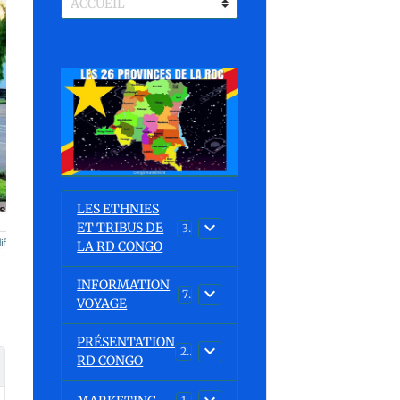
LES ETHNIES
ET TRIBUS DE
37
LA RD CONGO
INFORMATION
7
VOYAGE
PRÉSENTATION
23
RD CONGO