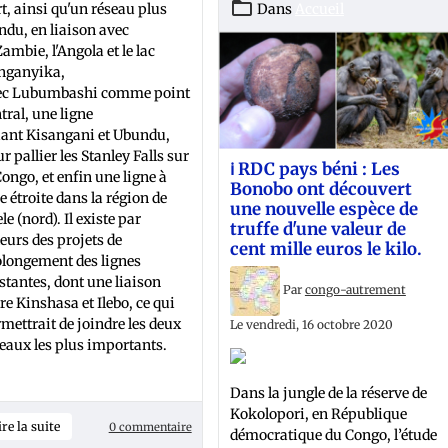
t, ainsi qu'un réseau plus
Dans
Accueil
ndu, en liaison avec
Zambie, l'Angola et le lac
nganyika,
ec Lubumbashi comme point
tral, une ligne
iant Kisangani et Ubundu,
r pallier les Stanley Falls sur
ℹ️ RDC pays béni : Les
Congo, et enfin une ligne à
Bonobo ont découvert
e étroite dans la région de
une nouvelle espèce de
ele (nord). Il existe par
truffe d'une valeur de
leurs des projets de
cent mille euros le kilo.
olongement des lignes
stantes, dont une liaison
Par
congo-autrement
re Kinshasa et Ilebo, ce qui
mettrait de joindre les deux
Le vendredi, 16 octobre 2020
eaux les plus importants.
Dans la jungle de la réserve de
Kokolopori, en République
ire la suite
0 commentaire
démocratique du Congo, l’étude