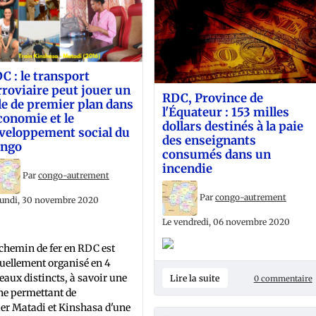
C : le transport
rroviaire peut jouer un
RDC, Province de
le de premier plan dans
l'Équateur : 153 milles
économie et le
dollars destinés à la paie
veloppement social du
des enseignants
ngo
consumés dans un
incendie
Par
congo-autrement
Par
congo-autrement
lundi, 30 novembre 2020
Le vendredi, 06 novembre 2020
chemin de fer en RDC est
uellement organisé en 4
eaux distincts, à savoir une
Lire la suite
0 commentaire
ne permettant de
ier Matadi et Kinshasa d'une