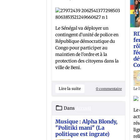
Le Sénégal va déployer un
RD
contingent d’unité de police en
fe
République démocratique du
rô
Congo pour participer au
l'
maintien de l’ordre et à la
dé
protection des citoyens dans la
Co
ville de Beni.
Le 
Lire la suite
0 commentaire
Dans
Accueil
Le 
act
Musique : Alpha Blondy,
rés
"Politiki mani" (La
lig
politique est ingrate)
rel