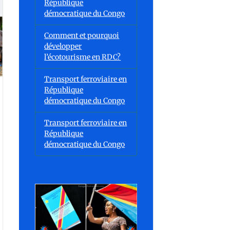
République
démocratique du Congo
Comment et pourquoi
développer
l’écotourisme en RDC?
Transport ferroviaire en
République
démocratique du Congo
Transport ferroviaire en
République
démocratique du Congo