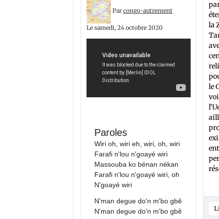
par
Par
congo-autrement
éte
la 
Le samedi, 24 octobre 2020
Ta
av
cen
rel
pou
le 
voi
l'U
ail
pr
Paroles
exi
Wiri oh, wiri eh, wiri, oh, wiri
ent
Farafi n'lou n'goayé wiri
per
Massouba ko bénan nékan
rés
Farafi n'lou n'goayé wiri, oh
N'goayé wiri
N'man degue do'n m'bo gbê
L
N'man degue do'n m'bo gbê