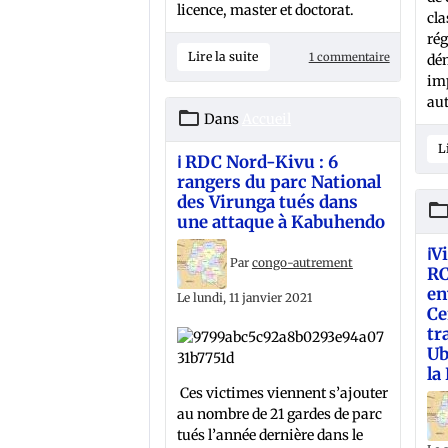
licence, master et doctorat.
cla
rég
Lire la suite
1 commentaire
dé
imp
aut
Dans
Accueil
L
ℹ️ RDC Nord-Kivu : 6
rangers du parc National
des Virunga tués dans
une attaque à Kabuhendo
ℹ️
Par
congo-autrement
RC
en
Le lundi, 11 janvier 2021
Ce
tr
Ub
la
Ces victimes viennent s’ajouter
au nombre de 21 gardes de parc
tués l’année dernière dans le