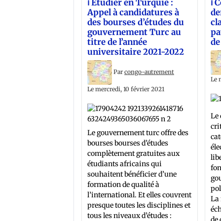
ℹ️ Étudier en Turquie :
ℹ️
Appel à candidatures à
de
des bourses d’études du
cl
gouvernement Turc au
pa
titre de l’année
de
universitaire 2021-2022
Par
congo-autrement
Le 
Le mercredi, 10 février 2021
Le 
cri
Le gouvernement turc offre des
cat
bourses bourses d’études
éle
complètement gratuites aux
lib
étudiants africains qui
fo
souhaitent bénéficier d’une
gou
formation de qualité à
pol
l’international. Et elles couvrent
La 
presque toutes les disciplines et
éch
tous les niveaux d’études :
de 