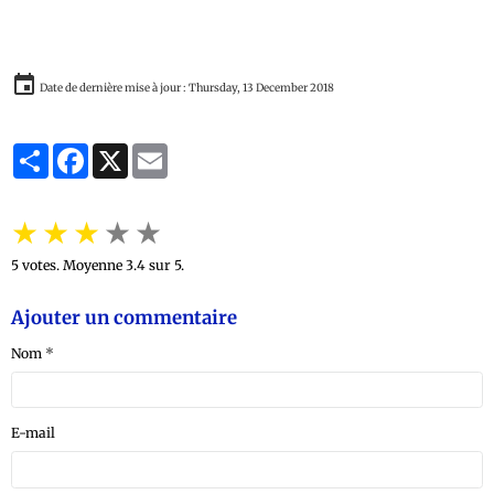
Date de dernière mise à jour : Thursday, 13 December 2018
Partager
Facebook
X
Email
★
★
★
★
★
5
votes. Moyenne
3.4
sur 5.
Ajouter un commentaire
Nom
E-mail