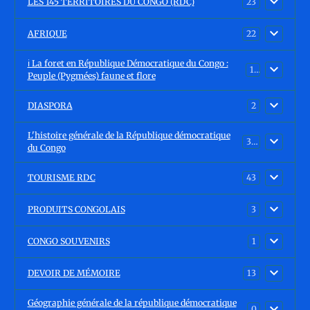
LES 145 TERRITOIRES DU CONGO (RDC)
23
AFRIQUE
22
ℹ️ La foret en République Démocratique du Congo :
15
Peuple (Pygmées) faune et flore
DIASPORA
2
L'histoire générale de la République démocratique
30
du Congo
TOURISME RDC
43
PRODUITS CONGOLAIS
3
CONGO SOUVENIRS
1
DEVOIR DE MÉMOIRE
13
Géographie générale de la république démocratique
0