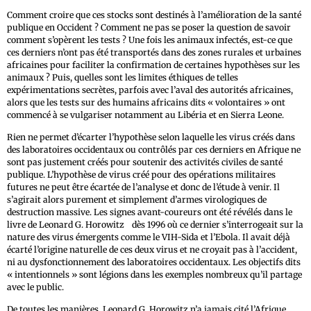
Comment croire que ces stocks sont destinés à l’amélioration de la santé
publique en Occident ? Comment ne pas se poser la question de savoir
comment s’opèrent les tests ? Une fois les animaux infectés, est-ce que
ces derniers n’ont pas été transportés dans des zones rurales et urbaines
africaines pour faciliter la confirmation de certaines hypothèses sur les
animaux ? Puis, quelles sont les limites éthiques de telles
expérimentations secrètes, parfois avec l’aval des autorités africaines,
alors que les tests sur des humains africains dits « volontaires » ont
commencé à se vulgariser notamment au Libéria et en Sierra Leone.
Rien ne permet d’écarter l’hypothèse selon laquelle les virus créés dans
des laboratoires occidentaux ou contrôlés par ces derniers en Afrique ne
sont pas justement créés pour soutenir des activités civiles de santé
publique. L’hypothèse de virus créé pour des opérations militaires
futures ne peut être écartée de l’analyse et donc de l’étude à venir. Il
s’agirait alors purement et simplement d’armes virologiques de
destruction massive. Les signes avant-coureurs ont été révélés dans le
2
livre de Leonard G. Horowitz
dès 1996 où ce dernier s’interrogeait sur la
nature des virus émergents comme le VIH-Sida et l’Ebola. Il avait déjà
écarté l’origine naturelle de ces deux virus et ne croyait pas à l’accident,
ni au dysfonctionnement des laboratoires occidentaux. Les objectifs dits
« intentionnels » sont légions dans les exemples nombreux qu’il partage
avec le public.
De toutes les manières, Leonard G. Horowitz n’a jamais cité l’Afrique