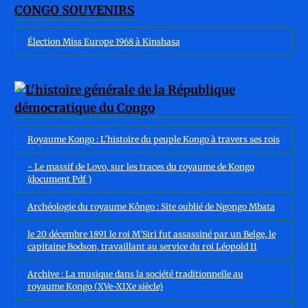
CONGO SOUVENIRS
Élection Miss Europe 1968 à Kinshasa
Royaume Kongo : L'histoire du peuple Kongo à travers ses rois
- Le massif de Lovo, sur les traces du royaume de Kongo
(document Pdf )
Archéologie du royaume Kôngo : Site oublié de Ngongo Mbata
le 20 décembre 1891 le roi M'Siri fut assassiné par un Belge, le
capitaine Bodson, travaillant au service du roi Léopold II
Archive : La musique dans la société traditionnelle au
royaume Kongo (XVe-XIXe siècle)