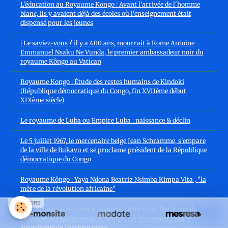
L'éducation au Royaume Kongo : Avant l'arrivée de l'homme
blanc, ils y avaient déjà des écoles où l'enseignement était
dispensé pour les jeunes
ℹ️ Le saviez-vous ? il y a 400 ans, mourrait à Rome Antoine
Emmanuel Nsaku Ne Vunda, le premier ambassadeur noir du
royaume Kôngo au Vatican
Royaume Kongo : Étude des restes humains de Kindoki
(République démocratique du Congo, fin XVIIème début
XIXème siècle)
Le royaume de Luba ou Empire Luba : naissance & déclin
Le 5 juillet 1967, le mercenaire belge Jean Schramme, s'empare
de la ville de Bukavu et se proclame président de la République
démocratique du Congo
Royaume Kôngo : Yaya Ndona Beatriz Nsimba Kimpa Vita , "la
mère de la révolution africaine"
SPONSORS
Dom Henrique Ne Kinu A Mvemba (1495-1531), fils du roi du
royaume Kôngo Mvemba A Nzinga, fut le premier évêque
autochtone de l'Afrique noire