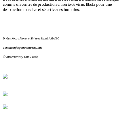
comme un centre de production en série de virus Ebola pour une
destruction massive et sélective des humains.
Dr Guy Kodzo Alovor et Dr Yves Ekoué AMAÏZO
Contact: info@afrocentricity.info
© Afrocentricity Think Tank,
À lire également : Quels sont les
symptômes du virus Ebola ?