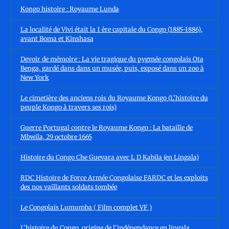
Kongo histoire : Royaume Lunda
La localité de Vivi était la 1 ère capitale du Congo (1885-1886),
avant Boma et Kinshasa
Devoir de mémoire : La vie tragique du pygmée congolais Ota
Benga, gardé dans dans un musée, puis, exposé dans un zoo à
New York
Le cimetière des anciens rois du Royaume Kongo (L'histoire du
peuple Kongo à travers ses rois)
Guerre Portugal contre le Royaume Kongo : La bataille de
Mbwila, 29 octobre 1665
Histoire du Congo Che Guevara avec L D Kabila (en Lingala)
RDC Histoire de Force Armée Congolaise FARDC et les exploits
des nos vaillants soldats tombée
Le Congolais Lumumba ( Film complet VF )
L'histoire du Congo, origine de l'indépendance en lingala