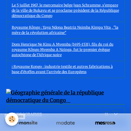
Le 5 juillet 1967, le mercenaire belge Jean Schramme, s'empare
de la ville de Bukavu et se proclame président de la République
démocratique du Congo
Royaume Kôngo : Yaya Ndona Beatriz Nsimba Kimpa Vita , "la
mère de la révolution africaine"
Dom Henrique Ne Kinu A Mvemba (1495-1531), fils du roi du
royaume Kôngo Mvemba A Nzinga, fut le premier évêque
autochtone de l'Afrique noire
ℹ️ Royaume Kongo : industrie textile et autres fabrications à
base d'étoffes avant l'arrivée des Européens
HYDROGRAPHIE
11
SPONSORS