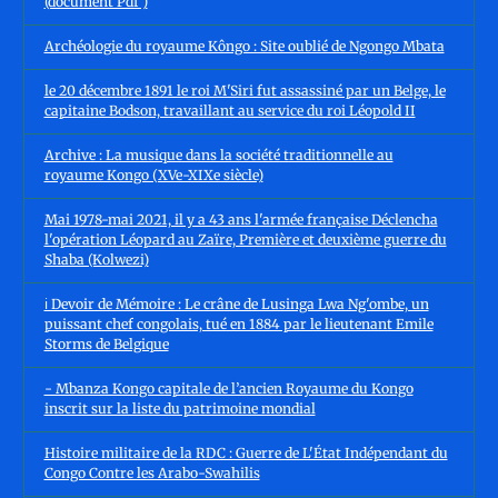
(document Pdf )
Archéologie du royaume Kôngo : Site oublié de Ngongo Mbata
le 20 décembre 1891 le roi M'Siri fut assassiné par un Belge, le
capitaine Bodson, travaillant au service du roi Léopold II
Archive : La musique dans la société traditionnelle au
royaume Kongo (XVe-XIXe siècle)
Mai 1978-mai 2021, il y a 43 ans l'armée française Déclencha
l'opération Léopard au Zaïre, Première et deuxième guerre du
Shaba (Kolwezi)
ℹ️ Devoir de Mémoire : Le crâne de Lusinga Lwa Ng'ombe, un
puissant chef congolais, tué en 1884 par le lieutenant Emile
Storms de Belgique
- Mbanza Kongo capitale de l’ancien Royaume du Kongo
inscrit sur la liste du patrimoine mondial
Histoire militaire de la RDC : Guerre de L'État Indépendant du
Congo Contre les Arabo-Swahilis