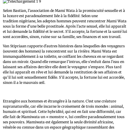
Selon Bastian, l'association de Mami Wata à la promiscuité sexuelle et à
la luxure est paradoxalement liée à la fidélité. Selon une
tradition nigériane, les adeptes hommes peuvent rencontrer Mami Wata
sous la forme d'une belle prostituée. Après l'acte sexuel, elle lui apparaît
et lui demande la fidélité et le secret. S'il accepte, la fortune et la santé lui
sont accordées, sinon, ruine sur sa famille, ses finances et son travail.
Van Stipriaan rapporte d'autres histoires dans lesquelles des voyageurs
(souvent des hommes) la rencontrent sur la rivière. Mami Wata est
immanquablement à sa toilette, se coiffant les cheveux en se regardant
dans un miroir. Quand elle remarque l'intrus, elle s'enfuit dans l'eau en
laissant ses affaires derrière elle dont le voyageur s'empare. Plus tard
elle lui apparaît en rêve et lui demande la restitution de ses affaires et
qu'il lui soit sexuellement fidèle. S'il accepte, la fortune lui est accordée,
sinon il a le mauvais œil.
Etrangère aux hommes et étrangère à la nature. C’est une créature
supranaturelle, car elle incarne le croisement de trois mondes : animal,
humain et spirituel. Cette hybridité, qui est en fait une difformité, car
elle fait de Mamiwata un « monstre », lui confère paradoxalement tous
ses pouvoirs. Mamiwata est également la seule divinité africaine,
vénérée ou connue dans un espace géographique rassemblant des