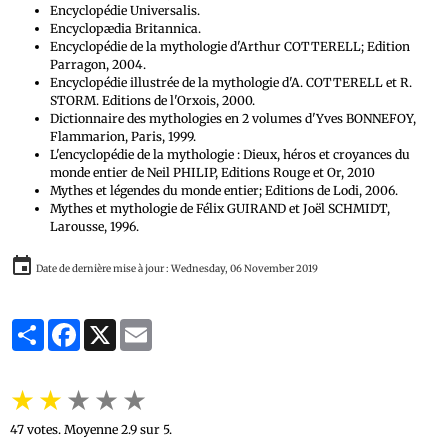
Encyclopédie Universalis.
Encyclopædia Britannica.
Encyclopédie de la mythologie d'Arthur COTTERELL; Edition
Parragon, 2004.
Encyclopédie illustrée de la mythologie d'A. COTTERELL et R.
STORM. Editions de l'Orxois, 2000.
Dictionnaire des mythologies en 2 volumes d'Yves BONNEFOY,
Flammarion, Paris, 1999.
L'encyclopédie de la mythologie : Dieux, héros et croyances du
monde entier de Neil PHILIP, Editions Rouge et Or, 2010
Mythes et légendes du monde entier; Editions de Lodi, 2006.
Mythes et mythologie de Félix GUIRAND et Joël SCHMIDT,
Larousse, 1996.
Date de dernière mise à jour : Wednesday, 06 November 2019
Partager
Facebook
X
Email
★
★
★
★
★
47
votes. Moyenne
2.9
sur 5.