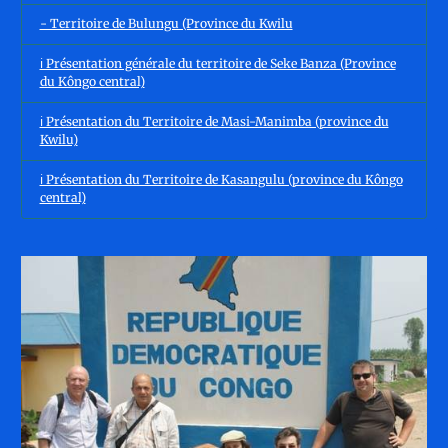
- Territoire de Bulungu (Province du Kwilu
ℹ️ Présentation générale du territoire de Seke Banza (Province
du Kôngo central)
ℹ️ Présentation du Territoire de Masi-Manimba (province du
Kwilu)
ℹ️ Présentation du Territoire de Kasangulu (province du Kôngo
central)