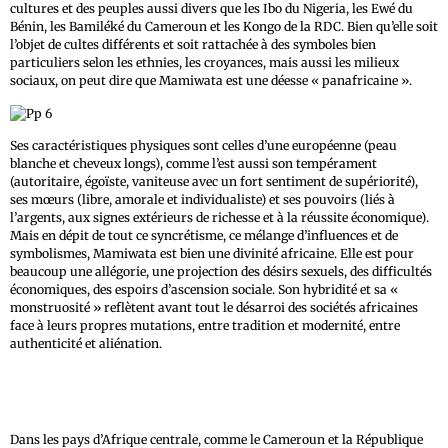
cultures et des peuples aussi divers que les Ibo du Nigeria, les Ewé du
Bénin, les Bamiléké du Cameroun et les Kongo de la RDC. Bien qu’elle soit
l’objet de cultes différents et soit rattachée à des symboles bien
particuliers selon les ethnies, les croyances, mais aussi les milieux
sociaux, on peut dire que Mamiwata est une déesse « panafricaine ».
Ses caractéristiques physiques sont celles d’une européenne (peau
blanche et cheveux longs), comme l’est aussi son tempérament
(autoritaire, égoïste, vaniteuse avec un fort sentiment de supériorité),
ses mœurs (libre, amorale et individualiste) et ses pouvoirs (liés à
l’argents, aux signes extérieurs de richesse et à la réussite économique).
Mais en dépit de tout ce syncrétisme, ce mélange d’influences et de
symbolismes, Mamiwata est bien une divinité africaine. Elle est pour
beaucoup une allégorie, une projection des désirs sexuels, des difficultés
économiques, des espoirs d’ascension sociale. Son hybridité et sa «
monstruosité » reflètent avant tout le désarroi des sociétés africaines
face à leurs propres mutations, entre tradition et modernité, entre
authenticité et aliénation.
Dans les pays d’Afrique centrale, comme le Cameroun et la République