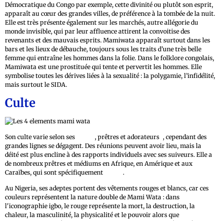
Démocratique du Congo par exemple, cette divinité ou plutôt son esprit,
apparaît au cœur des grandes villes, de préférence à la tombée de la nuit.
Elle est très présente également sur les marchés, autre allégorie du
monde invisible, qui par leur affluence attirent la convoitise des
revenants et des mauvais esprits. Mamiwata apparaît surtout dans les
bars et les lieux de débauche, toujours sous les traits d’une très belle
femme qui entraîne les hommes dans la folie. Dans le folklore congolais,
Mamiwata est une prostituée qui tente et pervertit les hommes. Elle
symbolise toutes les dérives liées à la sexualité : la polygamie, l’infidélité,
mais surtout le SIDA.
Culte
Son culte varie selon ses
initiés
, prêtres et adorateurs
6
, cependant des
grandes lignes se dégagent. Des réunions peuvent avoir lieu, mais la
déité est plus encline à des rapports individuels avec ses suiveurs. Elle a
de nombreux prêtres et médiums en Afrique, en Amérique et aux
Caraïbes, qui sont spécifiquement
initiés
.
Au Nigeria, ses adeptes portent des vêtements rouges et blancs, car ces
couleurs représentent la nature double de Mami Wata : dans
l'iconographie igbo, le rouge représente la mort, la destruction, la
chaleur, la masculinité, la physicalité et le pouvoir alors que