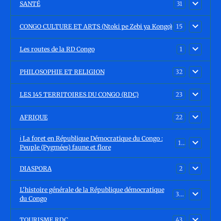
SANTÉ
31
CONGO CULTURE ET ARTS (Ntoki pe Zebi ya Kongo)
15
Les routes de la RD Congo
1
PHILOSOPHIE ET RELIGION
32
LES 145 TERRITOIRES DU CONGO (RDC)
23
AFRIQUE
22
ℹ️ La foret en République Démocratique du Congo :
15
Peuple (Pygmées) faune et flore
DIASPORA
2
L'histoire générale de la République démocratique
30
du Congo
TOURISME RDC
43