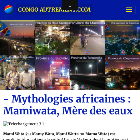
CONGO AUTREMENT.COM
- Mythologies africaines :
Mamiwata, Mère des eaux
Mami Wata
(ou
Mamy Wata, Mami Watta
ou
Mama Wata
) est
une divinité aquatique du culte Africain Vodoun, dont la pratique est