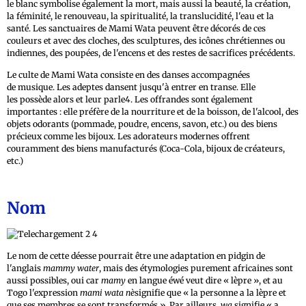
le blanc symbolise également la mort, mais aussi la beauté, la création,
la féminité, le renouveau, la spiritualité, la translucidité, l'eau et la
santé. Les sanctuaires de Mami Wata peuvent être décorés de ces
couleurs et avec des cloches, des sculptures, des icônes chrétiennes ou
indiennes, des poupées, de l'encens et des restes de sacrifices précédents.
Le culte de Mami Wata consiste en des danses accompagnées
de musique. Les adeptes dansent jusqu'à entrer en transe. Elle
les possède alors et leur parle4. Les offrandes sont également
importantes : elle préfère de la nourriture et de la boisson, de l'alcool, des
objets odorants (pommade, poudre, encens, savon, etc.) ou des biens
précieux comme les bijoux. Les adorateurs modernes offrent
couramment des biens manufacturés (Coca-Cola, bijoux de créateurs,
etc.)
Nom
Le nom de cette déesse pourrait être une adaptation en pidgin de
l'anglais
mammy water
, mais des étymologies purement africaines sont
aussi possibles, oui car
mamy
en langue éwé veut dire « lèpre », et au
Togo l'expression
mami wata nè
signifie que « la personne a la lèpre et
que ses membres se sont transformés ». Par ailleurs,
wa
signifie « a