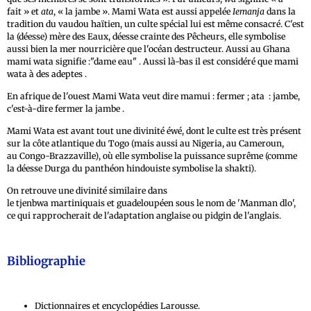
fait » et
ata
, « la jambe ». Mami Wata est aussi appelée
Iemanja
dans la
tradition du vaudou haïtien, un culte spécial lui est même consacré. C'est
la (déesse) mère des Eaux, déesse crainte des Pêcheurs, elle symbolise
aussi bien la mer nourricière que l'océan destructeur. Aussi au Ghana
mami wata signifie :"dame eau" . Aussi là-bas il est considéré que mami
wata à des adeptes .
En afrique de l'ouest Mami Wata veut dire mamui : fermer ; ata : jambe,
c'est-à-dire fermer la jambe .
Mami Wata est avant tout une divinité éwé, dont le culte est très présent
sur la côte atlantique du Togo (mais aussi au Nigeria, au Cameroun,
au Congo-Brazzaville), où elle symbolise la puissance suprême (comme
la déesse Durga du panthéon hindouiste symbolise la shakti).
On retrouve une divinité similaire dans
le tjenbwa martiniquais et guadeloupéen sous le nom de 'Manman dlo',
ce qui rapprocherait de l'adaptation anglaise ou pidgin de l'anglais.
Bibliographie
Dictionnaires et encyclopédies Larousse.