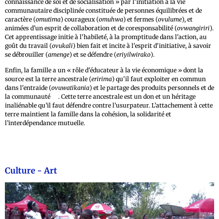
connaissance de soi et de socialisation » par l'initiation à la vie
communautaire disciplinée constituée de personnes équilibrées et de
caractère (
omutima
) courageux (
omuhwa
) et fermes (
ovulume
), et
animées d’un esprit de collaboration et de coresponsabilité (
ovwangiriri
).
Cet apprentissage initie à l'habileté, à la promptitude dans l'action, au
goût du travail (
ovukali
) bien fait et incite à l'esprit d'initiative, à savoir
se débrouiller (
amenge
) et se défendre (
eriyilwirako
).
Enfin, la famille a un « rôle d'éducateur à la vie économique » dont la
source est la terre ancestrale (
eririma
) qu'il faut exploiter en commun
dans l'entraide (
ovuwatikania
) et le partage des produits personnels et de
25
la communauté
. Cette terre ancestrale est un don et un héritage
inaliénable qu’il faut défendre contre l’usurpateur. L’attachement à cette
terre maintient la famille dans la cohésion, la solidarité et
l’interdépendance mutuelle.
Culture - Art