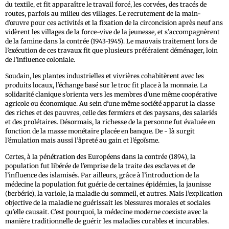
du textile, et fit apparaître le travail forcé, les corvées, des tracés de
routes, parfois au milieu des villages. Le recrutement de la main-
d’œuvre pour ces activités et la fixation de la circoncision après neuf ans
vidèrent les villages de la force-vive de la jeunesse, et s’accompagnèrent
de la famine dans la contrée (1943-1945). Le mauvais traitement lors de
l’exécution de ces travaux fit que plusieurs préféraient déménager, loin
de l’influence coloniale.
Soudain, les plantes industrielles et vivrières cohabitèrent avec les
produits locaux, l’échange basé sur le troc fit place à la monnaie. La
solidarité clanique s’orienta vers les membres d’une même coopérative
agricole ou économique. Au sein d’une même société apparut la classe
des riches et des pauvres, celle des fermiers et des paysans, des salariés
et des prolétaires. Désormais, la richesse de la personne fut évaluée en
fonction de la masse monétaire placée en banque. De - là surgit
l’émulation mais aussi l’âpreté au gain et l’égoïsme.
Certes, à la pénétration des Européens dans la contrée (1894), la
population fut libérée de l’emprise de la traite des esclaves et de
l’influence des islamisés. Par ailleurs, grâce à l’introduction de la
médecine la population fut guérie de certaines épidémies, la jaunisse
(berbérie), la variole, la maladie du sommeil, et autres. Mais l’explication
objective de la maladie ne guérissait les blessures morales et sociales
qu’elle causait. C’est pourquoi, la médecine moderne coexiste avec la
manière traditionnelle de guérir les maladies curables et incurables.