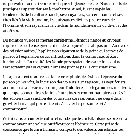
ne pouvaient admettre une pratique religieuse chez les Nande, mais des
pratiques superstitieuses à combattre. Ainsi, furent sapés les
fondements de la culture nande, ses croyances, ses cérémonies et ses
rites liés à la vie humaine, les puissances divines protecteurs de
l’homme, et son espérance la vie dans le monde invisible du divin et des
ancêtres.
Du point de vue de la morale chrétienne, l’éthique nande qu’on peut
rapprocher de l’enseignement du décalogue n’en était pas une. Aux yeux
des missionnaires, l’application rigoureuse de la peine qui servait de
parade à l’expansion de ces infractions dans la communauté était
inadmissible. En réalité, les Nande prévoyaient des sanctions qui ne
respectaient pas la dignité humaine prônée par le christianisme.
Il s’agissait entre autres de la peine capitale, de l’exil, de l’épreuve du
poison (
ovwenda
), la livraison des voleurs aux rapaces, les sept fouets
administrés au sexe masculin pour l’adultère, la relégation des menteurs
qui empoisonnent les relations humaines et communautaires, et l’exil
des sorciers. La sanction des coupables correspondait au degré de la
gravité du mal qui porte atteinte à la vie des personnes et à la
communauté.
Ce fut dans ce contexte culturel nande que le christianisme se présenta
comme ayant une valeur purificatrice et libératrice. Cette prise de
conscience que le christianisme comporte des valeurs enrichissantes