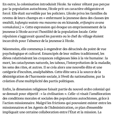
En outre, la colonisation introduisit l’école. Sa valeur n’étant pas perçue
par la population autochtone, l’école prit un caractère obligatoire et
forcé. Elle était surveillée par les policiers. L’école priva les familles du
revenu de leurs champs en « enfermant la jeunesse dans des classes (en
swahili,
kufungia watoto mu masomo
ou en kinande,
erifungira avana
vomukalasi
,) ». Cette expression qui évoque un emprisonnement de la
jeunesse à l’école accrut l’hostilité de la population locale. Cette
répulsion s’aggravait quand les parents ou le chef du village étaient
incarcérés pour l’absence de la jeunesse à l’école.
Néanmoins, elle commença à engendrer des déracinés du point de vue
psychologique et culturel. Emancipés de leur milieu traditionnel, les
élèves relativisèrent les croyances religieuses liées à la vie humaine : la
mort, les cataclysmes naturels, les tabous, l’interprétation de la maladie,
les sens des rites, et autres. Il se créa alors une nouvelle élite et une
catégorie d’incultes, analphabètes. Cette élite sera à la source de la
désintégration de l’harmonie sociale, à l’éveil du nationalisme, par la
création d’une multiplicité des partis politiques.
Enfin, la dimension religieuse faisait partie du nouvel ordre colonial qui
se donnait pour objectif : « la civilisation ». Celle-ci visait l’amélioration
des conditions morales et sociales des populations autochtones, grâce à
l’action missionnaire. Malgré les frictions qui pouvaient exister entre les
missionnaires et les Agents de l’Administration, ce plan d’ensemble
impliquait une certaine collaboration entre l’État et la mission. La