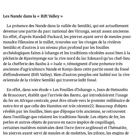
Les Nande dans la « Rift Valley »
La présence des Nande dans la vallée du Semliki, qui est actuellement
devenue une partie du parc national des Virunga, serait assez ancienne.
En effet, d’après Randall Packard, les pierres ayant servi de meules pour
moudre l’éleusine et le millet, trouvées sur les rivages de la rivières
Semliki et d’autres à un niveau plus profond par les fouilles
archéologiques faites à Ishango et les traditions récoltées aussi bien à la
pêcherie de Kyavinyonge sur la rive nord du lac Edouard qu’au chef-lieu
de la chefferie des Bashu à « Isale », témoignent d’une présence très
ancienne d’agriculteurs Nande et Konjo dans cette partie ouest du fossé
d’effondrement (Rift Valley). Bien d’autres peuples ont habité sur la rive
orientale de la rivière Semliki qui traverse ledit fossé.
En effet, dans son étude « Les Fouilles d’Ishango », Jean de Heinzelin
de Braucourt, établit que l’arrivée des Bantu, qui introduisirent l’usage
du fer en Afrique centrale, peut être située vers le premier millénaire de
notre ère et que celle des Hamites est très récente22. Beaucoup d’objets
révélés par les fouilles, bien que d’époque très ancienne, se retrouvent
dans l’outillage que relatent les traditions Nande. Les objets de fer, les
perles et autres objets de parure en nacre (espèce de coquillage),
certaines matières minérales dont l’ocre (terre argileuse) et l’hématite,
les pierres ayant servi de meules et de molettes, les pilons, les engins de