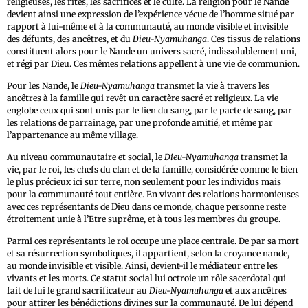
religieuses, les rites, les sacrifices et le culte. La religion pour le Nande
devient ainsi une expression de l’expérience vécue de l’homme situé par
rapport à lui-même et à la communauté, au monde visible et invisible
des défunts, des ancêtres, et du
Dieu-Nyamuhanga
. Ces tissus de relations
constituent alors pour le Nande un univers sacré, indissolublement uni,
et régi par Dieu. Ces mêmes relations appellent à une vie de communion.
Pour les Nande, le
Dieu-Nyamuhanga
transmet la vie à travers les
ancêtres à la famille qui revêt un caractère sacré et religieux. La vie
englobe ceux qui sont unis par le lien du sang, par le pacte de sang, par
les relations de parrainage, par une profonde amitié, et même par
l’appartenance au même village.
Au niveau communautaire et social, le
Dieu-Nyamuhanga
transmet la
vie, par le roi, les chefs du clan et de la famille, considérée comme le bien
le plus précieux ici sur terre, non seulement pour les individus mais
pour la communauté tout entière. En vivant des relations harmonieuses
avec ces représentants de Dieu dans ce monde, chaque personne reste
étroitement unie à l’Etre suprême, et à tous les membres du groupe.
Parmi ces représentants le roi occupe une place centrale. De par sa mort
et sa résurrection symboliques, il appartient, selon la croyance nande,
au monde invisible et visible. Ainsi, devient-il le médiateur entre les
vivants et les morts. Ce statut social lui octroie un rôle sacerdotal qui
fait de lui le grand sacrificateur au
Dieu-Nyamuhanga
et aux ancêtres
pour attirer les bénédictions divines sur la communauté. De lui dépend