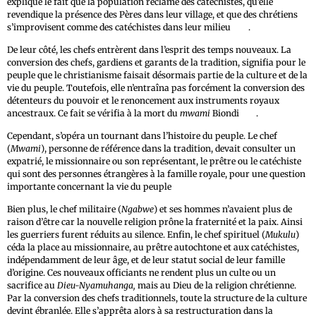
explique le fait que la population réclame des catéchistes, qu’elle
revendique la présence des Pères dans leur village, et que des chrétiens
1764
s’improvisent comme des catéchistes dans leur milieu
.
De leur côté, les chefs entrèrent dans l’esprit des temps nouveaux. La
conversion des chefs, gardiens et garants de la tradition, signifia pour le
peuple que le christianisme faisait désormais partie de la culture et de la
vie du peuple. Toutefois, elle n’entraîna pas forcément la conversion des
détenteurs du pouvoir et le renoncement aux instruments royaux
1765
ancestraux. Ce fait se vérifia à la mort du
mwami
Biondi
.
Cependant, s’opéra un tournant dans l’histoire du peuple. Le chef
(
Mwami
), personne de référence dans la tradition, devait consulter un
expatrié, le missionnaire ou son représentant, le prêtre ou le catéchiste
qui sont des personnes étrangères à la famille royale, pour une question
importante concernant la vie du peuple
Bien plus, le chef militaire (
Ngabwe
) et ses hommes n’avaient plus de
raison d’être car la nouvelle religion prône la fraternité et la paix. Ainsi
les guerriers furent réduits au silence. Enfin, le chef spirituel (
Mukulu
)
céda la place au missionnaire, au prêtre autochtone et aux catéchistes,
indépendamment de leur âge, et de leur statut social de leur famille
d’origine. Ces nouveaux officiants ne rendent plus un culte ou un
sacrifice au
Dieu-Nyamuhanga,
mais au Dieu de la religion chrétienne.
Par la conversion des chefs traditionnels, toute la structure de la culture
devint ébranlée. Elle s’apprêta alors à sa restructuration dans la