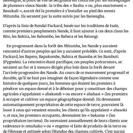
Baswagha, le point de vue de Bergmans est confirmé par les témoignages
de plusieurs vieux Nande : la tribu des « Bashu » ou, plus exactement «
Basukali », aurait été la première à s’installer au pied des monts
Mitumba. Ils seraient par la suite suivis par les Baswagha.
D’après la liste de Rendal Packard, basée sur les traditions de Isale,
comme premiers peuplements Nande, il faut ajouter à ces deux clans les
Bito, les Bakira, les Bahombo, les Bahera et les Batangi.
En progressant dans la forêt des Mitumba, les Nande y auraient
rencontré d’autres peuples qui les y auraient précédés. Ce sont, d’après
Packard, les Bapere, Bapakombe, Bahira et Baamba et les Bambuti
(Pygmées). La rencontre étant pacifique, ces peuples précurseurs, se
seraient au fur et à mesure dirigés plus loin dans la forêt devant
l’arrivée progressive des Nande. Au cours de ce mouvement progressif et
durable, qu’il ne faut pas imaginer de façon légendaire comme une
histoire de quelques jours, les hommes qui étaient les premiers à
pénétrer un espace donné et à le déboiser pour y constituer des champs
agricoles s’appelaient « abakondi » ou encore « abahasi » (les premiers
à occuper et cultiver un espace géographique donné). Ils devenaient
automatiquement propriétaires de cette espace de terre, pouvaient là
louer à ceux qui venaient ensuite, les clients qu’ils appelaient « abasoki
», et eux, les premiers occupants, devenaient les « bakama » (les
propriétaires terriens). Ils recevaient annuellement de leurs clients une
redevance (« omuhako » ou « engemo ») faite de produits de la terre ou
de l’élevage et estimée selon l’étendue des champs cultivés. C’est parmi