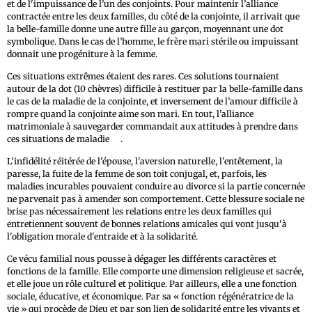
et de l'impuissance de l’un des conjoints. Pour maintenir l’alliance
contractée entre les deux familles, du côté de la conjointe, il arrivait que
la belle-famille donne une autre fille au garçon, moyennant une dot
symbolique. Dans le cas de l’homme, le frère mari stérile ou impuissant
donnait une progéniture à la femme.
Ces situations extrêmes étaient des rares. Ces solutions tournaient
autour de la dot (10 chèvres) difficile à restituer par la belle-famille dans
le cas de la maladie de la conjointe, et inversement de l’amour difficile à
rompre quand la conjointe aime son mari. En tout, l’alliance
matrimoniale à sauvegarder commandait aux attitudes à prendre dans
22
ces situations de maladie
.
L'infidélité réitérée de l'épouse, l'aversion naturelle, l'entêtement, la
paresse, la fuite de la femme de son toit conjugal, et, parfois, les
maladies incurables pouvaient conduire au divorce si la partie concernée
ne parvenait pas à amender son comportement. Cette blessure sociale ne
brise pas nécessairement les relations entre les deux familles qui
entretiennent souvent de bonnes relations amicales qui vont jusqu'à
l'obligation morale d'entraide et à la solidarité.
Ce vécu familial nous pousse à dégager les différents caractères et
fonctions de la famille. Elle comporte une dimension religieuse et sacrée,
et elle joue un rôle culturel et politique. Par ailleurs, elle a une fonction
sociale, éducative, et économique. Par sa « fonction régénératrice de la
vie » qui procède de Dieu et par son lien de solidarité entre les vivants et