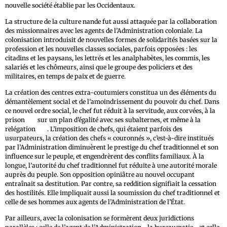
nouvelle société établie par les Occidentaux.
La structure de la culture nande fut aussi attaquée par la collaboration
des missionnaires avec les agents de l’Administration coloniale. La
colonisation introduisit de nouvelles formes de solidarités basées sur la
profession et les nouvelles classes sociales, parfois opposées : les
citadins et les paysans, les lettrés et les analphabètes, les commis, les
salariés et les chômeurs, ainsi que le groupe des policiers et des
militaires, en temps de paix et de guerre.
La création des centres extra-coutumiers constitua un des éléments du
démantèlement social et de l’amoindrissement du pouvoir du chef. Dans
ce nouvel ordre social, le chef fut réduit à la servitude, aux corvées, à la
1766
prison
sur un plan d’égalité avec ses subalternes, et même à la
1767
relégation
. L’imposition de chefs, qui étaient parfois des
usurpateurs, la création des chefs « couronnés », c’est-à-dire institués
par l’Administration diminuèrent le prestige du chef traditionnel et son
influence sur le peuple, et engendrèrent des conflits familiaux. À la
longue, l’autorité du chef traditionnel fut réduite à une autorité morale
auprès du peuple. Son opposition opiniâtre au nouvel occupant
entraînait sa destitution. Par contre, sa reddition signifiait la cessation
des hostilités. Elle impliquait aussi la soumission du chef traditionnel et
celle de ses hommes aux agents de l’Administration de l’État.
Par ailleurs, avec la colonisation se formèrent deux juridictions