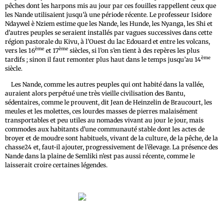
pêches dont les harpons mis au jour par ces fouilles rappellent ceux que
les Nande utilisaient jusqu’à une période récente. Le professeur Isidore
Ndaywel è Nziem estime que les Nande, les Hunde, les Nyanga, les Shi et
d’autres peuples se seraient installés par vagues successives dans cette
région pastorale du Kivu, à l’Ouest du lac Edouard et entre les volcans,
ème
ème
vers les 16
et 17
siècles, si l’on s’en tient à des repères les plus
ème
tardifs ; sinon il faut remonter plus haut dans le temps jusqu’au 14
siècle.
Les Nande, comme les autres peuples qui ont habité dans la vallée,
auraient alors perpétué une très vieille civilisation des Bantu,
sédentaires, comme le prouvent, dit Jean de Heinzelin de Braucourt, les
meules et les molettes, ces lourdes masses de pierres malaisément
transportables et peu utiles au nomades vivant au jour le jour, mais
commodes aux habitants d’une communauté stable dont les actes de
broyer et de moudre sont habituels, vivant de la culture, de la pêche, de la
chasse24 et, faut-il ajouter, progressivement de l’élevage. La présence des
Nande dans la plaine de Semliki n’est pas aussi récente, comme le
laisserait croire certaines légendes.