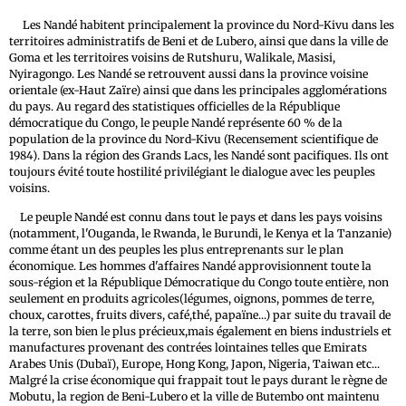
Les Nandé habitent principalement la province du Nord-Kivu dans les
territoires administratifs de Beni et de Lubero, ainsi que dans la ville de
Goma et les territoires voisins de Rutshuru, Walikale, Masisi,
Nyiragongo. Les Nandé se retrouvent aussi dans la province voisine
orientale (ex-Haut Zaïre) ainsi que dans les principales agglomérations
du pays. Au regard des statistiques officielles de la République
démocratique du Congo, le peuple Nandé représente 60 % de la
population de la province du Nord-Kivu (Recensement scientifique de
1984). Dans la région des Grands Lacs, les Nandé sont pacifiques. Ils ont
toujours évité toute hostilité privilégiant le dialogue avec les peuples
voisins.
Le peuple Nandé est connu dans tout le pays et dans les pays voisins
(notamment, l'Ouganda, le Rwanda, le Burundi, le Kenya et la Tanzanie)
comme étant un des peuples les plus entreprenants sur le plan
économique. Les hommes d'affaires Nandé approvisionnent toute la
sous-région et la République Démocratique du Congo toute entière, non
seulement en produits agricoles(légumes, oignons, pommes de terre,
choux, carottes, fruits divers, café,thé, papaïne...) par suite du travail de
la terre, son bien le plus précieux,mais également en biens industriels et
manufactures provenant des contrées lointaines telles que Emirats
Arabes Unis (Dubaï), Europe, Hong Kong, Japon, Nigeria, Taiwan etc...
Malgré la crise économique qui frappait tout le pays durant le règne de
Mobutu, la region de Beni-Lubero et la ville de Butembo ont maintenu