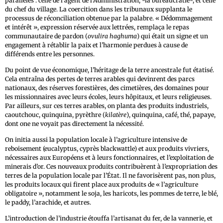
parallèles : celle de l’agent de l’Administration, -la bureaucratie-, et celle
du chef du village. La coercition dans les tribunaux supplanta le
processus de réconciliation obtenue par la palabre. « Dédommagement
et intérêt », expression réservée aux lettrées, remplaça le repas
communautaire de pardon (
ovulira haghuma
) qui était un signe et un
engagement à rétablir la paix et l’harmonie perdues à cause de
différends entre les personnes.
Du point de vue économique, l’héritage de la terre ancestrale fut étatisé.
Cela entraîna des pertes de terres arables qui devinrent des parcs
nationaux, des réserves forestières, des cimetières, des domaines pour
les missionnaires avec leurs écoles, leurs hôpitaux, et leurs religieuses.
Par ailleurs, sur ces terres arables, on planta des produits industriels,
caoutchouc, quinquina, pyrèthre (
kilatère
), quinquina, café, thé, papaye,
dont one ne voyait pas directement la nécessité.
On initia aussi la population locale à l’agriculture intensive de
reboisement (eucalyptus, cyprès blackwattle) et aux produits vivriers,
nécessaires aux Européens et à leurs fonctionnaires, et l’exploitation de
minerais d’or. Ces nouveaux produits contribuèrent à l’expropriation des
terres de la population locale par l’État. Il ne favorisèrent pas, non plus,
les produits locaux qui firent place aux produits de « l’agriculture
obligatoire », notamment le soja, les haricots, les pommes de terre, le blé,
le paddy, l’arachide, et autres.
L’introduction de l’industrie étouffa l’artisanat du fer, de la vannerie, et