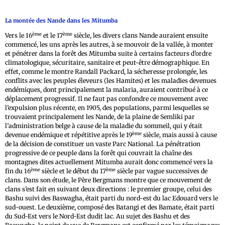
La montée des Nande dans les Mitumba
ème
ème
Vers le 16
et le 17
siècle, les divers clans Nande auraient ensuite
commencé, les uns après les autres, à se mouvoir de la vallée, à monter
et pénétrer dans la forêt des Mitumba suite à certains facteurs d’ordre
climatologique, sécuritaire, sanitaire et peut-être démographique. En
effet, comme le montre Randall Packard, la sécheresse prolongée, les
conflits avec les peuples éleveurs (les Hamites) et les maladies devenues
endémiques, dont principalement la malaria, auraient contribué à ce
déplacement progressif. Il ne faut pas confondre ce mouvement avec
l’expulsion plus récente, en 1905, des populations, parmi lesquelles se
trouvaient principalement les Nande, de la plaine de Semliki par
l’administration belge à cause de la maladie du sommeil, qui y était
ème
devenue endémique et répétitive après le 19
siècle, mais aussi à cause
de la décision de constituer un vaste Parc National. La pénétration
progressive de ce peuple dans la forêt qui couvrait la chaîne des
montagnes dites actuellement Mitumba aurait donc commencé vers la
ème
ème
fin du 16
siècle et le début du 17
siècle par vague successives de
clans. Dans son étude, le Père Bergmans montre que ce mouvement de
clans s’est fait en suivant deux directions : le premier groupe, celui des
Bashu suivi des Baswagha, était parti du nord-est du lac Edouard vers le
sud-ouest. Le deuxième, composé des Batangi et des Bamate, était parti
du Sud-Est vers le Nord-Est dudit lac. Au sujet des Bashu et des