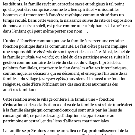
les défunts, la famille revêt un caractère sacré et religieux à tel point
qu'elle peut être comprise comme le « lieu spirituel
»
unissant les
hommes qui remontent à l'ancêtre mythique commun situé dans un
temps reculé. Dans cette vision, la naissance suivie du rite de l'exposition
du nouveau-né au soleil, est prise comme une « épiphanie de l'ancêtre »
23
dans l'enfant qui peut même porter son nom
.
L'union à l'ancêtre commun pousse la famille à exercer une certaine
fonction politique dans la communauté. Le fait d'être parent implique
une responsabilité vis-à-vis de son foyer et de la société. Ainsi, le chef de
la famille (
mukulu wa vandu
) ou aîné du clan participe avec sa suite à la
gestion communautaire de la vie du clan et du village. Il préside les
palabres familiales, représente le clan dans les affaires interclaniques,
communique les décisions qui en découlent, et enseigne l'histoire de sa
famille et du village (
evinywa vy'eka
) aux siens. Il a aussi une fonction
religieuse, celle d’être l’officiant lors des sacrifices aux mânes des
24
ancêtres familiaux
.
Cette relation avec le village confère à la famille une « fonction
d'éducation et de socialisation » qui va de la famille restreinte (nucléaire)
à la famille élargie qui comprend ceux qui sont unis par les liens de
consanguinité, de pacte de sang, d'adoption, d'appartenance au
patrimoine ancestral, et des liens d'alliances matrimoniales.
La famille se prête alors comme un « lieu de l'approfondissement de la