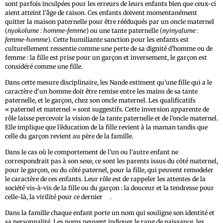
sont parfois inculpées pour les erreurs de leurs enfants bien que ceux-ci
aient atteint l'âge de raison. Ces enfants doivent momentanément
quitter la maison paternelle pour être rééduqués par un oncle maternel
(
nyokolume : homme-femme
) ou une tante paternelle (
nyinyalume :
femme-homme
). Cette humiliante sanction pour les enfants est
culturellement ressentie comme une perte de sa dignité d’homme ou de
femme : la fille est prise pour un garçon et inversement, le garçon est
considéré comme une fille.
Dans cette mesure disciplinaire, les Nande estiment qu’une fille qui a le
caractère d'un homme doit être remise entre les mains de sa tante
paternelle, et le garçon, chez son oncle maternel. Les qualificatifs
« paternel et maternel » sont suggestifs. Cette inversion apparente de
rôle laisse percevoir la vision de la tante paternelle et de l’oncle maternel.
Elle implique que l’éducation de la fille revient à la maman tandis que
celle du garçon revient au père de la famille.
Dans le cas où le comportement de l’un ou l’autre enfant ne
correspondrait pas à son sexe, ce sont les parents issus du côté maternel,
pour le garçon, ou du côté paternel, pour la fille, qui peuvent remodeler
le caractère de ces enfants. Leur rôle est de rappeler les attentes de la
société vis-à-vis de la fille ou du garçon : la douceur et la tendresse pour
14
celle-là, la virilité pour ce dernier
.
Dans la famille chaque enfant porte un nom qui souligne son identité et
sa personnalité. Les noms peuvent indiquer le rang de naissance, les