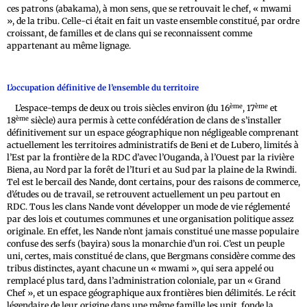
ces patrons (abakama), à mon sens, que se retrouvait le chef, « mwami
», de la tribu. Celle-ci était en fait un vaste ensemble constitué, par ordre
croissant, de familles et de clans qui se reconnaissent comme
appartenant au même lignage.
L’occupation définitive de l’ensemble du territoire
ème
ème
L’espace-temps de deux ou trois siècles environ (du 16
, 17
et
ème
18
siècle) aura permis à cette confédération de clans de s’installer
définitivement sur un espace géographique non négligeable comprenant
actuellement les territoires administratifs de Beni et de Lubero, limités à
l’Est par la frontière de la RDC d’avec l’Ouganda, à l’Ouest par la rivière
Biena, au Nord par la forêt de l’Ituri et au Sud par la plaine de la Rwindi.
Tel est le bercail des Nande, dont certains, pour des raisons de commerce,
d’études ou de travail, se retrouvent actuellement un peu partout en
RDC. Tous les clans Nande vont développer un mode de vie réglementé
par des lois et coutumes communes et une organisation politique assez
originale. En effet, les Nande n’ont jamais constitué une masse populaire
confuse des serfs (bayira) sous la monarchie d’un roi. C’est un peuple
uni, certes, mais constitué de clans, que Bergmans considère comme des
tribus distinctes, ayant chacune un « mwami », qui sera appelé ou
remplacé plus tard, dans l’administration coloniale, par un « Grand
Chef », et un espace géographique aux frontières bien délimités. Le récit
légendaire de leur origine dans une même famille les unit, fonde la