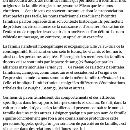
On introduisit alors des noms de famille qui permettent d'identifier mes
origines et la famille élargie d’une personne. Mieux que les noms
16
chrétiens
, dont le sens est souvent inconnu et dont la prononciation
n'est parfois pas facile, les noms traditionnels traduisent l'identité
familiale parfois replacée dans son contexte historique. Ils permettent
de préciser les circonstances de la naissance et d'orienter l'éducation de
l'enfant ou de rappeler le souvenir d’un ancêtre ou d’un défunt. Le nom
17
véhicule un message, un contexte, un appel et un caractère
.
La famille nande est monogamique et exogamique. Elle va au-delà de la
consanguinité. Elle inclut en son sein le fœtus, les vivants et les morts
ainsi que les personnes adoptées. Elle englobe les membres des familles
de ceux qui se sont unis par le pacte de sang (
ekihango
) et par les
18
alliances matrimoniales (
eritahya
)
. Ce réseau de relations parentales,
familiales, claniques, communautaires et sociales, est à l'origine de
l'expression nande : « nous sommes de la même famille (
tulivahanda
) ».
Celle-ci implique l'unité ethnique malgré les différentes dénominations
tribales des Baswagha, Batangi, Bashu et autres.
Ces liens de parenté induisent des comportements et des attitudes
spécifiques dans les rapports interpersonnels et sociaux. En fait, dans la
culture nande, il n’y a que les familiers qui peuvent connaître le nom de
famille des uns et des autres. Désigner quelqu’un par son nom de famille
signifie concrètement que l’on a une connaissance profonde de cette
personne. Appeler quelqu'un par son nom de parenté ou de famille, c'est
19
s'engager dans des relations spécifiques avec lui
.