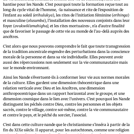
hantise pour les Nande. C’est pourquoi toute la formation reçue tout au
long du cycle vital de l’homme, -la naissance et rite de l’exposition de
l’enfant au soleil
(erihulukya
), les rites de l’initiation féminine (
erihinga
)
et masculine (
olusumba
), l’installation des nouveaux conjoints dans leur
foyer (
ovukwik’amahigha),
et les rites mortuaires-, n’a d’autre finalité
que de favoriser le passage de cette vie au monde de l’au-delà auprès des
ancêtres.
C’est alors que nous pouvons comprendre le fait que toute transgression
de la tradition ancestrale engendre des perturbations dans la conscience
morale de la personne et dans sa vie individuelle. Elles peuvent avoir
aussi des répercussions non seulement sur la vie communautaire mais
sur le monde environnant.
Ainsi les Nande s’évertuent-ils à conformer leur vie aux normes morales
de la culture. Elles gardent une dimension théocentrique dans une
relation verticale avec Dieu et les Ancêtres, une dimension
anthropocentrique dans un rapport horizontal avec le groupe, et une
dimension cosmique dans le lien avec l’univers. C’est pourquoi les Nande
distinguent les péchés contre Dieu, contre les personnes et les objets
sacrés, contre le village, contre soi-même, contre la vie communautaire
et contre le pays, et le péché du sorcier, l’asocial.
C’est dans cette culture nande que le christianisme s’inséra à partir de la
fin du XIXe siècle. Il apparut, pour les autochtones, comme une religion