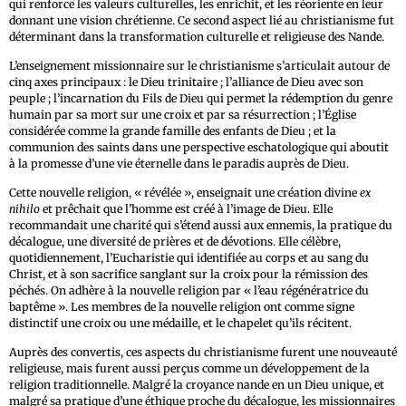
qui renforce les valeurs culturelles, les enrichit, et les réoriente en leur
donnant une vision chrétienne. Ce second aspect lié au christianisme fut
déterminant dans la transformation culturelle et religieuse des Nande.
L’enseignement missionnaire sur le christianisme s’articulait autour de
cinq axes principaux : le Dieu trinitaire ; l’alliance de Dieu avec son
peuple ; l’incarnation du Fils de Dieu qui permet la rédemption du genre
humain par sa mort sur une croix et par sa résurrection ; l’Église
considérée comme la grande famille des enfants de Dieu ; et la
communion des saints dans une perspective eschatologique qui aboutit
à la promesse d’une vie éternelle dans le paradis auprès de Dieu.
Cette nouvelle religion, « révélée », enseignait une création divine
ex
nihilo
et prêchait que l’homme est créé à l’image de Dieu. Elle
recommandait une charité qui s’étend aussi aux ennemis, la pratique du
décalogue, une diversité de prières et de dévotions. Elle célèbre,
quotidiennement, l’Eucharistie qui identifiée au corps et au sang du
Christ, et à son sacrifice sanglant sur la croix pour la rémission des
péchés. On adhère à la nouvelle religion par « l’eau régénératrice du
baptême ». Les membres de la nouvelle religion ont comme signe
distinctif une croix ou une médaille, et le chapelet qu’ils récitent.
Auprès des convertis, ces aspects du christianisme furent une nouveauté
religieuse, mais furent aussi perçus comme un développement de la
religion traditionnelle. Malgré la croyance nande en un Dieu unique, et
malgré sa pratique d’une éthique proche du décalogue, les missionnaires