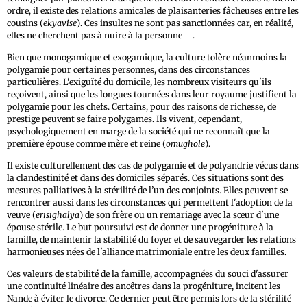
ordre, il existe des relations amicales de plaisanteries fâcheuses entre les
cousins (
ekyavise
). Ces insultes ne sont pas sanctionnées car, en réalité,
21
elles ne cherchent pas à nuire à la personne
.
Bien que monogamique et exogamique, la culture tolère néanmoins la
polygamie pour certaines personnes, dans des circonstances
particulières. L'exiguïté du domicile, les nombreux visiteurs qu'ils
reçoivent, ainsi que les longues tournées dans leur royaume justifient la
polygamie pour les chefs. Certains, pour des raisons de richesse, de
prestige peuvent se faire polygames. Ils vivent, cependant,
psychologiquement en marge de la société qui ne reconnaît que la
première épouse comme mère et reine (
omughole
).
Il existe culturellement des cas de polygamie et de polyandrie vécus dans
la clandestinité et dans des domiciles séparés. Ces situations sont des
mesures palliatives à la stérilité de l’un des conjoints. Elles peuvent se
rencontrer aussi dans les circonstances qui permettent l'adoption de la
veuve (
erisighalya
) de son frère ou un remariage avec la sœur d'une
épouse stérile. Le but poursuivi est de donner une progéniture à la
famille, de maintenir la stabilité du foyer et de sauvegarder les relations
harmonieuses nées de l'alliance matrimoniale entre les deux familles.
Ces valeurs de stabilité de la famille, accompagnées du souci d'assurer
une continuité linéaire des ancêtres dans la progéniture, incitent les
Nande à éviter le divorce. Ce dernier peut être permis lors de la stérilité