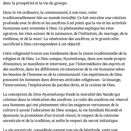
donc la prospérité et la vie du groupe.
Dans la vie ordinaire, la communauté, à son tour, reste
traditionnellement liée au monde invisible. Ce fait entraîne une relation
profonde avec le divin et les ancêtres à tel point que la vie et les activités
humaines sont orientées à Dieu. Ce phénomène explique les rites
agraires, les rites autour de la naissance, de l’initiation, du mariage, de la
vieillesse, et de la mort. La vénération des ancêtres, et le grand culte
sacrificiel à Dieu correspondent à cet objectif.
Cette religiosité trouve son fondement dans la vision traditionnelle de la
religion et de Dieu. Le Dieu unique,
Nyamuhanga
, dans son mode propre
d’existence, se manifeste et intervient, par l’intermédiaire des esprits et
des ancêtres, dans les différentes circonstances de la vie humaine selon
les besoins de l’homme ou de la communauté. Ces expériences de Dieu
poussent les hommes dans diverses attitudes religieuses : la louange,
l’intercession, l’imploration du pardon divin, et la crainte de Dieu.
La conception du
Dieu-Nyamuhanga
fonde la moralité des Nande qui
culmine dans la vénération des ancêtres. Le culte des ancêtres est réservé
aux hommes qui ont pleinement vécu les exigences vertueuses de la
culture à savoir l’adoration du Dieu unique, la vie familiale féconde et
épanouie, la promotion d’un travail réussi, le respect de la coutume
ancestrale et de la tradition, et enfin le respect du secret initiatique.
La vie ancestrale, considérée comme une vie de béatitude, reste une