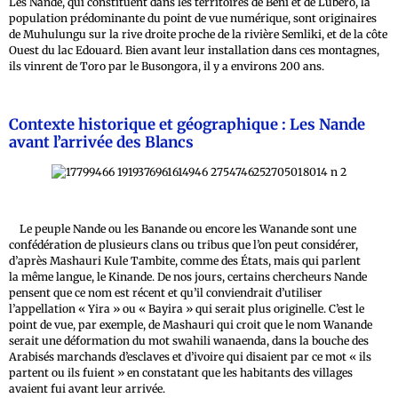
Les Nande, qui constituent dans les territoires de Beni et de Lubero, la
population prédominante du point de vue numérique, sont originaires
de Muhulungu sur la rive droite proche de la rivière Semliki, et de la côte
Ouest du lac Edouard. Bien avant leur installation dans ces montagnes,
ils vinrent de Toro par le Busongora, il y a environs 200 ans.
Contexte historique et géographique : Les Nande
avant l’arrivée des Blancs
Le peuple Nande ou les Banande ou encore les Wanande sont une
confédération de plusieurs clans ou tribus que l’on peut considérer,
d’après Mashauri Kule Tambite, comme des États, mais qui parlent
la même langue, le Kinande. De nos jours, certains chercheurs Nande
pensent que ce nom est récent et qu’il conviendrait d’utiliser
l’appellation « Yira » ou « Bayira » qui serait plus originelle. C’est le
point de vue, par exemple, de Mashauri qui croit que le nom Wanande
serait une déformation du mot swahili wanaenda, dans la bouche des
Arabisés marchands d’esclaves et d’ivoire qui disaient par ce mot « ils
partent ou ils fuient » en constatant que les habitants des villages
avaient fui avant leur arrivée.