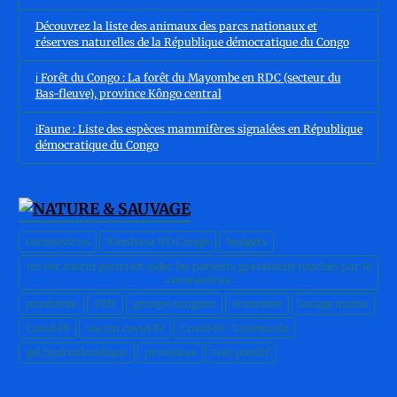
Découvrez la liste des animaux des parcs nationaux et
réserves naturelles de la République démocratique du Congo
ℹ️ Forêt du Congo : La forêt du Mayombe en RDC (secteur du
Bas-fleuve), province Kôngo central
ℹ️Faune : Liste des espèces mammifères signalées en République
démocratique du Congo
coronavirus
Kinshasa RD Congo
budgets
un ver marin pourrait aider les patients gravement touchés par le
coronavirus
pandémie
FMI
groupe sanguin
économie
lavage mains
Covid-19
vaccin covid-19
Covid-19 : L'arénicole
gel hydroalcoolique
provinces
test positif