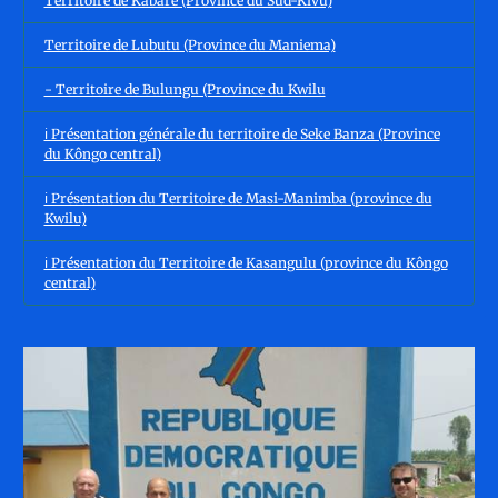
Territoire de Kabare (Province du Sud-Kivu)
Territoire de Lubutu (Province du Maniema)
- Territoire de Bulungu (Province du Kwilu
ℹ️ Présentation générale du territoire de Seke Banza (Province
du Kôngo central)
ℹ️ Présentation du Territoire de Masi-Manimba (province du
Kwilu)
ℹ️ Présentation du Territoire de Kasangulu (province du Kôngo
central)