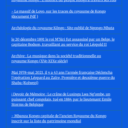
- Le massif de Lovo, sur les traces du royaume de Kongo
(document Pdf )
Archéologie du royaume Kôngo : Site oublié de Ngongo Mbata
le 20 décembre 1891 le roi M'Siri fut assassiné par un Belge, le
capitaine Bodson, travaillant au service du roi Léopold II
Archive : La musique dans la société traditionnelle au
royaume Kongo (XVe-XIXe siècle)
Mai 1978-mai 2021, il y a 43 ans l'armée française Déclencha
l'opération Léopard au Zaïre, Première et deuxième guerre du
Shaba (Kolwezi)
ℹ️ Devoir de Mémoire : Le crâne de Lusinga Lwa Ng'ombe, un
puissant chef congolais, tué en 1884 par le lieutenant Emile
Storms de Belgique
- Mbanza Kongo capitale de l’ancien Royaume du Kongo
inscrit sur la liste du patrimoine mondial