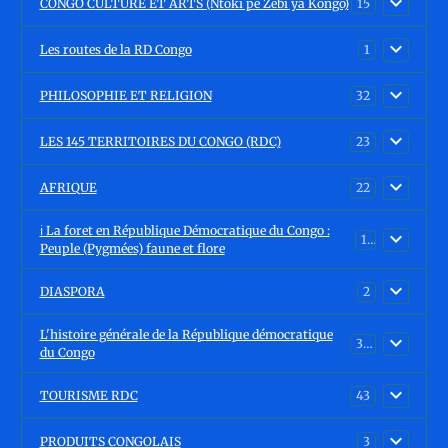
CONGO CULTURE ET ARTS (Ntoki pe Zebi ya Kongo)
15
Les routes de la RD Congo
1
PHILOSOPHIE ET RELIGION
32
LES 145 TERRITOIRES DU CONGO (RDC)
23
AFRIQUE
22
ℹ️ La foret en République Démocratique du Congo :
15
Peuple (Pygmées) faune et flore
DIASPORA
2
L'histoire générale de la République démocratique
30
du Congo
TOURISME RDC
43
PRODUITS CONGOLAIS
3