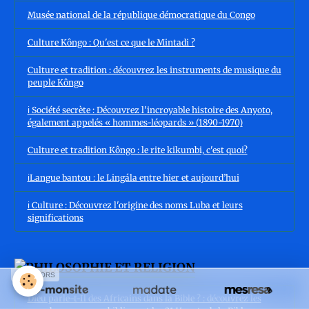
Musée national de la république démocratique du Congo
Culture Kôngo : Qu'est ce que le Mintadi ?
Culture et tradition : découvrez les instruments de musique du
peuple Kôngo
ℹ️ Société secrète : Découvrez l'incroyable histoire des Anyoto,
également appelés « hommes-léopards » (1890-1970)
Culture et tradition Kôngo : le rite kikumbi, c'est quoi?
ℹ️Langue bantou : le Lingála entre hier et aujourd’hui
ℹ️ Culture : Découvrez l'origine des noms Luba et leurs
significations
SPONSORS
Dieu parle-t-Il des Africains dans la Bible ? : découvrez les