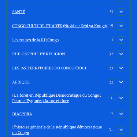
SANTÉ
31
CONGO CULTURE ET ARTS (Ntoki pe Zebi ya Kongo)
15
Les routes de la RD Congo
1
PHILOSOPHIE ET RELIGION
32
LES 145 TERRITOIRES DU CONGO (RDC)
23
AFRIQUE
22
ℹ️ La foret en République Démocratique du Congo :
15
Peuple (Pygmées) faune et flore
DIASPORA
2
L'histoire générale de la République démocratique
30
du Congo