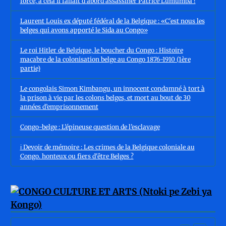
force, à cela il fallait d'abord assassiner Patrice Lumumba !
Laurent Louis ex député fédéral de la Belgique : «C'est nous les
belges qui avons apporté le Sida au Congo»
Le roi Hitler de Belgique, le boucher du Congo : Histoire
macabre de la colonisation belge au Congo 1876-1910 (1ère
partie)
Le congolais Simon Kimbangu, un innocent condamné à tort à
la prison à vie par les colons belges, et mort au bout de 30
années d’emprisonnement
Congo-belge : L’épineuse question de l’esclavage
ℹ️ Devoir de mémoire : Les crimes de la Belgique coloniale au
Congo. honteux ou fiers d'être Belges ?