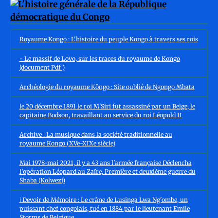
Royaume Kongo : L'histoire du peuple Kongo à travers ses rois
- Le massif de Lovo, sur les traces du royaume de Kongo
(document Pdf )
Archéologie du royaume Kôngo : Site oublié de Ngongo Mbata
le 20 décembre 1891 le roi M'Siri fut assassiné par un Belge, le
capitaine Bodson, travaillant au service du roi Léopold II
Archive : La musique dans la société traditionnelle au
royaume Kongo (XVe-XIXe siècle)
Mai 1978-mai 2021, il y a 43 ans l'armée française Déclencha
l'opération Léopard au Zaïre, Première et deuxième guerre du
Shaba (Kolwezi)
ℹ️ Devoir de Mémoire : Le crâne de Lusinga Lwa Ng'ombe, un
puissant chef congolais, tué en 1884 par le lieutenant Emile
Storms de Belgique