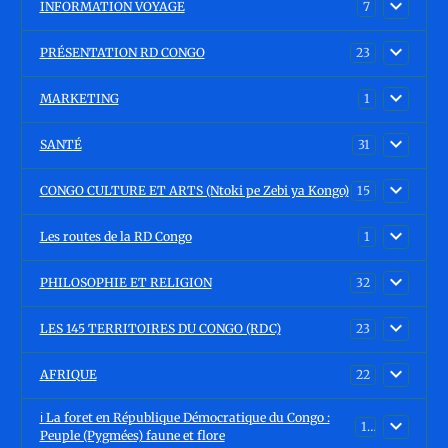
INFORMATION VOYAGE
7
PRÉSENTATION RD CONGO
23
MARKETING
1
SANTÉ
31
CONGO CULTURE ET ARTS (Ntoki pe Zebi ya Kongo)
15
Les routes de la RD Congo
1
PHILOSOPHIE ET RELIGION
32
LES 145 TERRITOIRES DU CONGO (RDC)
23
AFRIQUE
22
ℹ️ La foret en République Démocratique du Congo :
15
Peuple (Pygmées) faune et flore