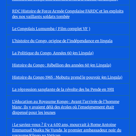
RDC Histoire de Force Armée Congolaise FARDC et les exploits
des nos vaillants soldats tombée
Le Congolais Lumumba ( Film complet VF )
L'histoire du Congo, origine de l'indépendance en lingala
La Politique du Congo, Années 60 (en Lingala)
Histoire du Congo : Rébellion des années 60 (en Lingala)
Histoire du Congo 1965 : Mobutu prend le pouvoir (en Lingala)
La répression sanglante de la révolte des ba Pende en 1931
L'éducation au Royaume Kongo : Avant l'arrivée de l'homme
blanc, ils y avaient déjà des écoles où l'enseignement était
dispensé pour les jeunes
ℹ️ Le saviez-vous ? il y a 400 ans, mourrait à Rome Antoine
Emmanuel Nsaku Ne Vunda, le premier ambassadeur noir du
royaume Kôngo au Vatican