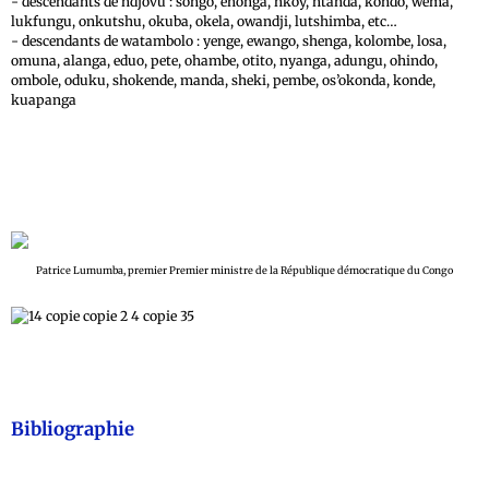
- descendants de ndjovu : songo, ehonga, nkoy, ntanda, kondo, wema,
lukfungu, onkutshu, okuba, okela, owandji, lutshimba, etc…
- descendants de watambolo : yenge, ewango, shenga, kolombe, losa,
omuna, alanga, eduo, pete, ohambe, otito, nyanga, adungu, ohindo,
ombole, oduku, shokende, manda, sheki, pembe, os’okonda, konde,
kuapanga
Patrice Lumumba, premier Premier ministre de la République démocratique du Congo
Bibliographie