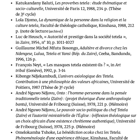
Katukandany Baluti,
Les proverbes tetela : étude thématique et
socio-culturelle
, Université de Paris 12, 1988, 234 p. (Thèse
e
de
3
cycle)
Lola Djomo,
La dynamique de la personne dans la religion et la
culture tetela
, Faculté de théologie catholique, Kinshasa, 1988, 212
p. (note de lecture
)
[archive]
Luc de Heusch, « Autorité et prestige dans la société tetela »,
in
Zaire
, 1954, n° 10, p. 1011-1027
Guillaume Michel Mfutu Bosongo,
Adultère et divorce chez les
Ndengese, Lulua, Tetela et Yansi (Rép. du Zaire)
, Ceeba, Bandundu,
1996, 126 p.
François Neyt, « Les masques tetela existent-ils ? », in
Art
tribal
(Genève), 1992, p. 3-14
Kibonge Ndjekambudi,
L'univers axiologique des Tetela.
Contribution à une philosophie des valeurs africaines
, Université de
e
Poitiers, 1987 (Thèse de
3
cycle)
André Nguwo Ndjovu,
Onto : l'homme-personne dans la pensée
traditionnelle tetela (Zaïre) : (projet théorique d'une anthropologie
bantu)
, Université de Fribourg (Suisse), 1978, 221 p. (Mémoire)
André Nguwo Ndjovu,
Le pouvoir socio-politique du chef Tetela
(Zaïre) et l'autorité ministérielle de l'Église : (réflexion théologique sur
un choix africain d'une existence chrétienne authentique)
, Université
de Fribourg (Suisse), 1978, 225 p. (Mémoire)
Omelokamba Tshoke,
La bénédiction ocoko chez les Tetela.
Phénoménologie d'une expérience éthique
, Kinshasa, Faculté de