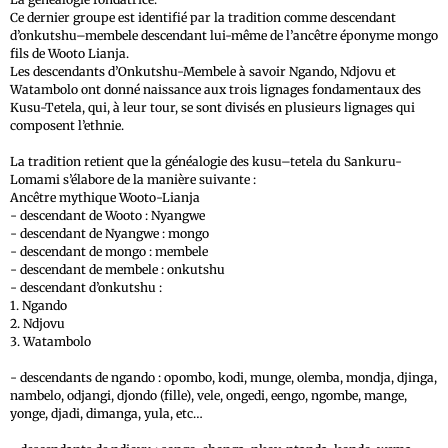
Ce dernier groupe est identifié par la tradition comme descendant
d’onkutshu–membele descendant lui-même de l’ancêtre éponyme mongo
fils de Wooto Lianja.
Les descendants d’Onkutshu-Membele à savoir Ngando, Ndjovu et
Watambolo ont donné naissance aux trois lignages fondamentaux des
Kusu-Tetela, qui, à leur tour, se sont divisés en plusieurs lignages qui
composent l’ethnie.
La tradition retient que la généalogie des kusu–tetela du Sankuru-
Lomami s’élabore de la manière suivante :
Ancêtre mythique Wooto-Lianja
- descendant de Wooto : Nyangwe
- descendant de Nyangwe : mongo
- descendant de mongo : membele
- descendant de membele : onkutshu
- descendant d’onkutshu :
1. Ngando
2. Ndjovu
3. Watambolo
- descendants de ngando : opombo, kodi, munge, olemba, mondja, djinga,
nambelo, odjangi, djondo (fille), vele, ongedi, eengo, ngombe, mange,
yonge, djadi, dimanga, yula, etc…