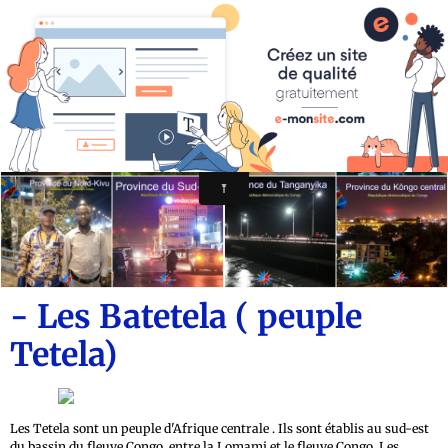
CONGO AUTREMENT.COM
- Les Batetela ( peuple
Tetela)
Les Tetela sont un peuple d'Afrique centrale . Ils sont établis au sud-est
du bassin du fleuve Congo, entre la Lomami et le fleuve Congo. Les