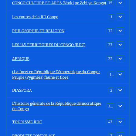
CONGO CULTURE ET ARTS (Ntoki pe Zebi ya Kongo)
15
Les routes de la RD Congo
1
PHILOSOPHIE ET RELIGION
32
LES 145 TERRITOIRES DU CONGO (RDC)
23
AFRIQUE
22
ℹ️ La foret en République Démocratique du Congo :
15
Peuple (Pygmées) faune et flore
DIASPORA
2
L'histoire générale de la République démocratique
30
du Congo
TOURISME RDC
43
PRODUITS CONGOLAIS
3