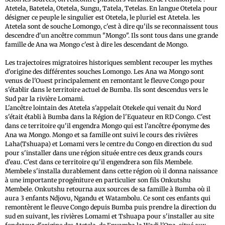
Atetela, Batetela, Otetela, Sungu, Tatela, Tetelas. En langue Otetela pour
désigner ce peuple le singulier est Otetela, le pluriel est Atetela. les
Atetela sont de souche Lomongo, c'est à dire qu'ils se reconnaissent tous
descendre d'un ancêtre commun "Mongo". Ils sont tous dans une grande
famille de Ana wa Mongo c'est à dire les descendant de Mongo.
Les trajectoires migratoires historiques semblent recouper les mythes
d'origine des différentes souches Lomongo. Les Ana wa Mongo sont
venus de l'Ouest principalement en remontant le fleuve Congo pour
s'établir dans le territoire actuel de Bumba. Ils sont descendus vers le
Sud par la rivière Lomami.
L'ancêtre lointain des Atetela s'appelait Otekele qui venait du Nord
s'était établi à Bumba dans la Région de l'Equateur en RD Congo. C'est
dans ce territoire qu'il engendra Mongo qui est l'ancêtre éponyme des
Ana wa Mongo. Mongo et sa famille ont suivi le cours des rivières
Laha(Tshuapa) et Lomami vers le centre du Congo en direction du sud
pour s'installer dans une région située entre ces deux grands cours
d'eau. C'est dans ce territoire qu'il engendrera son fils Membele.
Membele s'installa durablement dans cette région où il donna naissance
à une importante progéniture en particulier son fils Onkutshu
Membele. Onkutshu retourna aux sources de sa famille à Bumba où il
aura 3 enfants Ndjovu, Ngandu et Watambolu. Ce sont ces enfants qui
remontèrent le fleuve Congo depuis Bumba puis prendre la direction du
sud en suivant, les rivières Lomami et Tshuapa pour s'installer au site