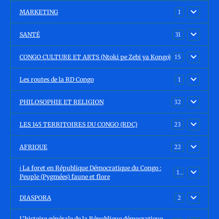
MARKETING
1
SANTÉ
31
CONGO CULTURE ET ARTS (Ntoki pe Zebi ya Kongo)
15
Les routes de la RD Congo
1
PHILOSOPHIE ET RELIGION
32
LES 145 TERRITOIRES DU CONGO (RDC)
23
AFRIQUE
22
ℹ️ La foret en République Démocratique du Congo :
15
Peuple (Pygmées) faune et flore
DIASPORA
2
L'histoire générale de la République démocratique