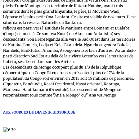
fondateur d'origine des Atetela, de Enyamba la Wadi l'Ona, situé aux
pieds d'une Montagne, du territoire de Katako Kombe, ayant trois
sommets dont le plus grand Enyamba, le père, la Moyenne Wadi,
l'épouse et le plus petit Ona, l'enfant. Ce site est visible de nos jours. Il est
situé dans la réserve Naturelle du Sankuru.
Ndjovu est parti vers l'Est dans le Maniema entre Lomami et Lualaba
(Congo) et au delà. Ce sont wa Kusu( ou Akusu ou Ankutshu) ses
descendants. Son Frère Ngandu alla vers le Sud Ouest dans les territoires
de Katako, Lomela, Lodja et Kole. Et au delà. Ngandu engendra Bakela,
Nambelo, Bankfutsu, Ahamba, Asongomeno et bien d'autres. Watambolo
parti direction Sud Est au delà de la rivière Lotembo vers le territoire de
Lubefu, ses descendant sont les Atetela.
Les descendants de Mongo occupent plus du 1/3 de la République
démocratique du Congo Et eux tous représentent plus de 17% de la
population du Congo soit environ en 2015 soit 15 millions de personnes.
(Equateur, Bandundu, Kasaï Occidental, Kasaï oriental, Katanga,
Maniema, Haut Lomami (Orientale). Les descendant de Mongo se
reconnaissent tous comme "Ana a Mongo" ou" Ana wa Mongo
AUX SOURCES DU DEVENIR HISTORIQUE