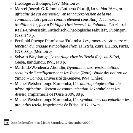
théologie catholique, 1987 (Mémoire).
Marcel-Joseph G. Kilombo Lothena Okunji,
La solidarité négro-
africaine (le cas des Tetela) : en tant qu'expression de la vie
communautaire perçue comme élément constitutif de la morale
traditionnelle, face à l'éthique chrétienne de la Koinonia
, Eberhard-
Karls-Univeristät, Katholisch-Theologische Fakultät, Tubingen,
1988, 349 p.
Berthold Openge Djamba wa Tulamba,
Les proverbes : structure et
fonction du langage symbolique chez les Tetela, Zaïre
, EHESS, Paris,
1978, 88 p. (Mémoire)
Sylvain Wayikanga,
Le mariage chez les Tetela (Rép. du Zaïre)
,
Ceeba, Bandundu, 1995, 148 p.
Mathilde Wendenda Ahondju,
Dynamique des représentations
sociales de l'intelligence chez les Tetela (Zaïre) : étude des notions de
Yimba – Lomba
, Université de Genève, 1994 (Thèse)
Michel Wetshemongo Kamomba,
Une anthropologie culturelle
négro-africaine - Vecteur de communication 'lokombe' chez les
Atetela
, imprimerie de l'Oise, 2009, 88 p.
Michel Wetshemongo Kamomba,
Une symbolique conceptuelle - les
proverbes tetela
, imprimerie de l'Oise, 2012, 124 p.
Date de dernière mise à jour : Saturday, 14 November 2020