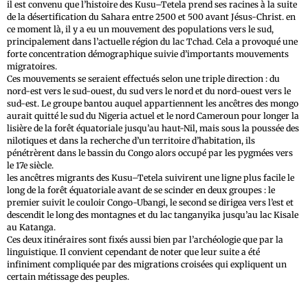
il est convenu que l’histoire des Kusu–Tetela prend ses racines à la suite
de la désertification du Sahara entre 2500 et 500 avant Jésus-Christ. en
ce moment là, il y a eu un mouvement des populations vers le sud,
principalement dans l’actuelle région du lac Tchad. Cela a provoqué une
forte concentration démographique suivie d’importants mouvements
migratoires.
Ces mouvements se seraient effectués selon une triple direction : du
nord-est vers le sud-ouest, du sud vers le nord et du nord-ouest vers le
sud-est. Le groupe bantou auquel appartiennent les ancêtres des mongo
aurait quitté le sud du Nigeria actuel et le nord Cameroun pour longer la
lisière de la forêt équatoriale jusqu’au haut-Nil, mais sous la poussée des
nilotiques et dans la recherche d’un territoire d’habitation, ils
pénétrèrent dans le bassin du Congo alors occupé par les pygmées vers
le 17e siècle.
les ancêtres migrants des Kusu–Tetela suivirent une ligne plus facile le
long de la forêt équatoriale avant de se scinder en deux groupes : le
premier suivit le couloir Congo-Ubangi, le second se dirigea vers l’est et
descendit le long des montagnes et du lac tanganyika jusqu’au lac Kisale
au Katanga.
Ces deux itinéraires sont fixés aussi bien par l’archéologie que par la
linguistique. Il convient cependant de noter que leur suite a été
infiniment compliquée par des migrations croisées qui expliquent un
certain métissage des peuples.