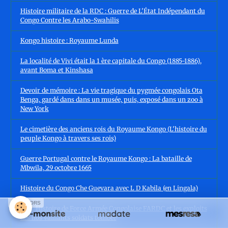
Histoire militaire de la RDC : Guerre de L'État Indépendant du
Congo Contre les Arabo-Swahilis
Kongo histoire : Royaume Lunda
La localité de Vivi était la 1 ère capitale du Congo (1885-1886),
avant Boma et Kinshasa
Devoir de mémoire : La vie tragique du pygmée congolais Ota
Benga, gardé dans dans un musée, puis, exposé dans un zoo à
New York
Le cimetière des anciens rois du Royaume Kongo (L'histoire du
peuple Kongo à travers ses rois)
Guerre Portugal contre le Royaume Kongo : La bataille de
Mbwila, 29 octobre 1665
Histoire du Congo Che Guevara avec L D Kabila (en Lingala)
SPONSORS
RDC Histoire de Force Armée Congolaise FARDC et les exploits
des nos vaillants soldats tombée