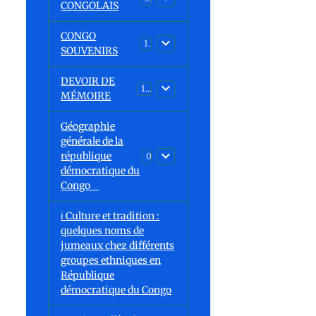
CONGOLAIS
CONGO
1
SOUVENIRS
DEVOIR DE
13
MÉMOIRE
Géographie
générale de la
république
0
démocratique du
Congo
ℹ️ Culture et tradition :
quelques noms de
jumeaux chez différents
groupes ethniques en
République
démocratique du Congo