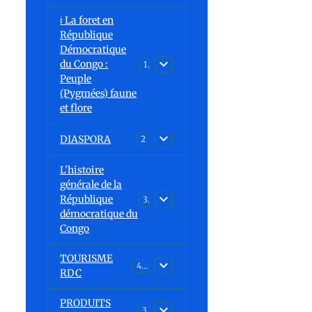
ℹ️ La foret en
République
Démocratique
du Congo :
15
Peuple
(Pygmées) faune
et flore
DIASPORA
2
L'histoire
générale de la
République
30
démocratique du
Congo
TOURISME
43
RDC
PRODUITS
3