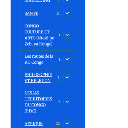
MARKETING
1
SANTÉ
31
CONGO
CULTURE ET
15
ARTS (Ntoki pe
Zebi ya Kongo)
Les routes de la
1
RD Congo
PHILOSOPHIE
32
ET RELIGION
LES 145
TERRITOIRES
23
DU CONGO
(RDC)
AFRIQUE
22