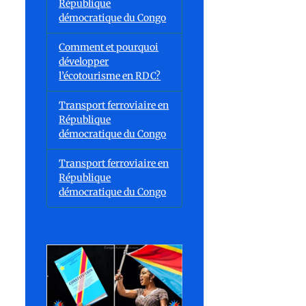
République
démocratique du Congo
Comment et pourquoi
développer
l’écotourisme en RDC?
Transport ferroviaire en
République
démocratique du Congo
Transport ferroviaire en
République
démocratique du Congo