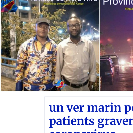
un ver marin po
patients grave