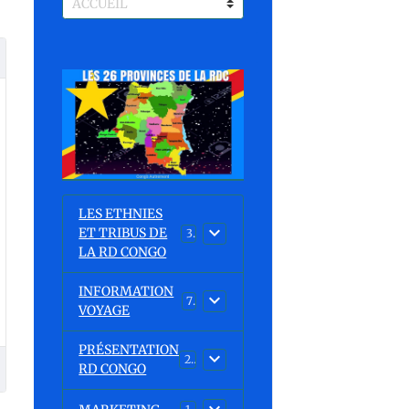
LES ETHNIES
ET TRIBUS DE
37
LA RD CONGO
INFORMATION
7
VOYAGE
PRÉSENTATION
23
RD CONGO