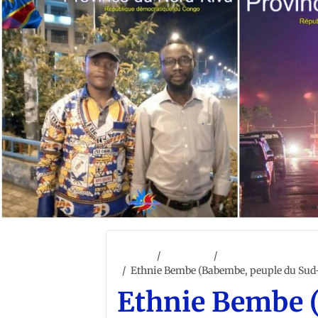
Accueil
ACCUEIL
LES ETHNIES ET T
Ethnie Bembe (Babembe, peuple du Sud
Ethnie Bembe 