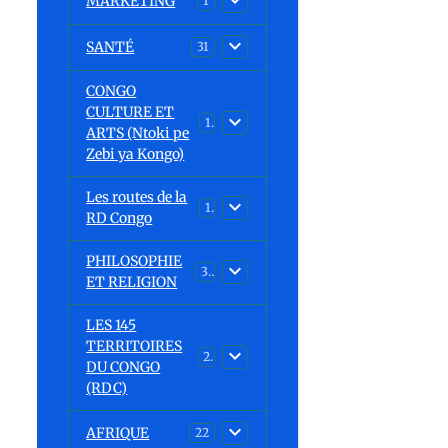
MARKETING
1
SANTÉ
31
CONGO
CULTURE ET
15
ARTS (Ntoki pe
Zebi ya Kongo)
Les routes de la
1
RD Congo
PHILOSOPHIE
32
ET RELIGION
LES 145
TERRITOIRES
23
DU CONGO
(RDC)
AFRIQUE
22