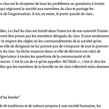
du clan est le récepteur de tous les problèmes ou questions à traiter
s qui régissent la société aux membres du clan et partage les
e l’organisation. Il est, en outre, le porte-parole du clan ;
ôles, Le chef du clan est limité dans l’exercice de son autorité.Toutes
ivent être prises par les membres désignés du clan. Il joue seulement
r le respect des règles ou les commandements de la société qu’on
on rôle de dirigeant ne lui permet pas de s’emparer de tout le pouvoir
du clan. Sa tâche majeure dans ce rôle de décision est celui de
égociateur à toutes les questions de la communauté et de
urces. C’est le cas de ce qu’on appelle« Mi’ùlùlù » ; c’est-à-dire les
les que les membres de la famille ou du clan collectent et/ou donnen
e de traditions et de valeurs propres à une société humaine, les