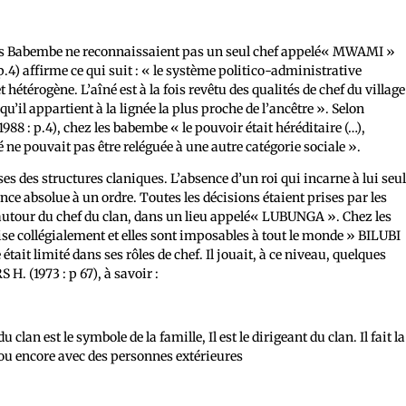
Les Babembe ne reconnaissaient pas un seul chef appelé« MWAMI »
.4) affirme ce qui suit : « le système politico-administrative
 hétérogène. L’aîné est à la fois revêtu des qualités de chef du village
 qu’il appartient à la lignée la plus proche de l’ancêtre ». Selon
 : p.4), chez les babembe « le pouvoir était héréditaire (…),
té ne pouvait pas être reléguée à une autre catégorie sociale ».
es des structures claniques. L’absence d’un roi qui incarne à lui seu
ance absolue à un ordre. Toutes les décisions étaient prises par les
autour du chef du clan, dans un lieu appelé« LUBUNGA ». Chez les
se collégialement et elles sont imposables à tout le monde » BILUBI
 était limité dans ses rôles de chef. Il jouait, à ce niveau, quelques
. (1973 : p 67), à savoir :
du clan est le symbole de la famille, Il est le dirigeant du clan. Il fait la
 ou encore avec des personnes extérieures