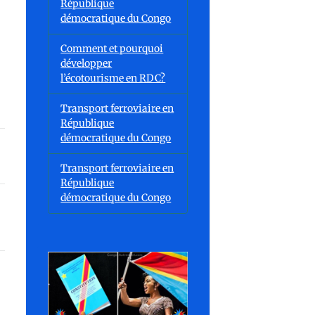
République
démocratique du Congo
Comment et pourquoi
développer
l’écotourisme en RDC?
Transport ferroviaire en
République
démocratique du Congo
Transport ferroviaire en
République
démocratique du Congo