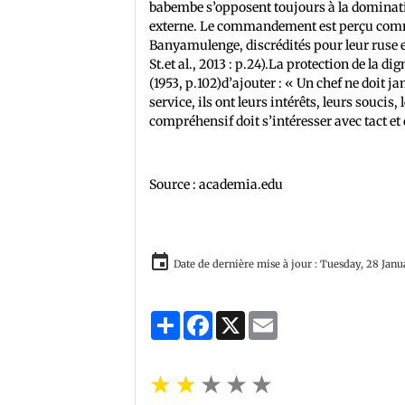
babembe s’opposent toujours à la domination
externe. Le commandement est perçu comme
Banyamulenge, discrédités pour leur ruse e
St.et al., 2013 : p.24).La protection de la
(1953, p.102)d’ajouter : « Un chef ne doit
service, ils ont leurs intérêts, leurs souci
compréhensif doit s’intéresser avec tact et
Source : academia.edu
Date de dernière mise à jour : Tuesday, 28 Jan
Partager
Facebook
X
Email
★
★
★
★
★