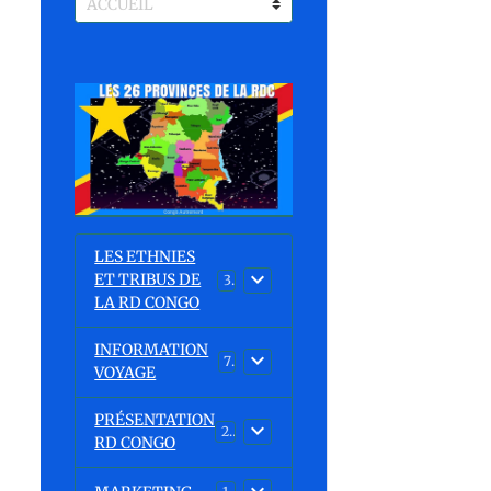
LES ETHNIES
ET TRIBUS DE
37
LA RD CONGO
INFORMATION
7
VOYAGE
PRÉSENTATION
23
RD CONGO