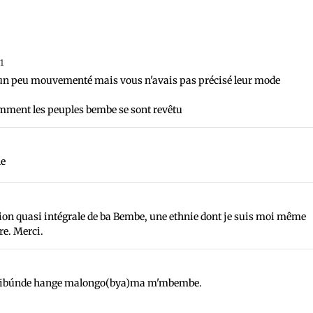
1
est un peu mouvementé mais vous n'avais pas précisé leur mode
mment les peuples bembe se sont revêtu
le
tion quasi intégrale de ba Bembe, une ethnie dont je suis moi même
re. Merci.
bibúnde hange malongo(bya)ma m'mbembe.