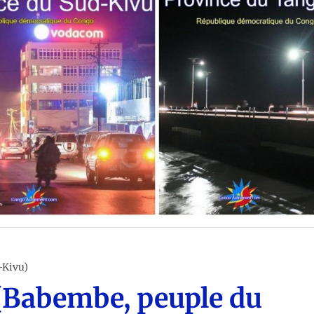
RIBUS DE LA RD CONGO
-Kivu)
(Babembe, peuple du