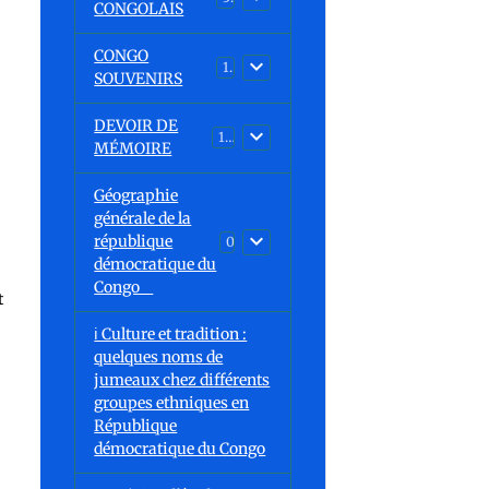
CONGOLAIS
CONGO
1
SOUVENIRS
DEVOIR DE
13
MÉMOIRE
Géographie
générale de la
république
0
démocratique du
Congo
t
ℹ️ Culture et tradition :
quelques noms de
jumeaux chez différents
groupes ethniques en
République
démocratique du Congo