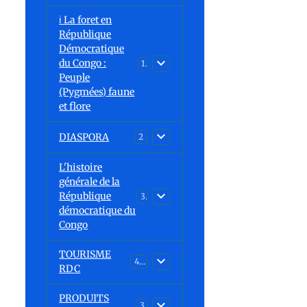
ℹ️ La foret en
République
Démocratique
du Congo :
15
Peuple
(Pygmées) faune
et flore
l
DIASPORA
2
L'histoire
générale de la
République
30
démocratique du
Congo
TOURISME
43
RDC
PRODUITS
3