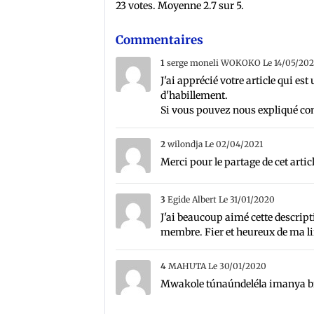
23
votes. Moyenne
2.7
sur 5.
Commentaires
1
serge moneli WOKOKO
Le 14/05/202
J'ai apprécié votre article qui 
d'habillement.
Si vous pouvez nous expliqué co
2
wilondja
Le 02/04/2021
Merci pour le partage de cet artic
3
Egide Albert
Le 31/01/2020
J'ai beaucoup aimé cette descrip
membre. Fier et heureux de ma li
4
MAHUTA
Le 30/01/2020
Mwakole túnaúndeléla imanya 