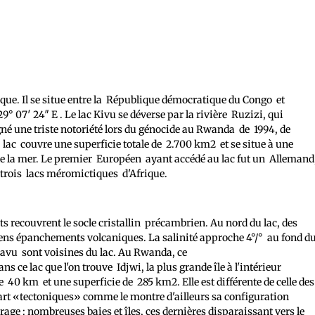
ique. Il se situe entre la République démocratique du Congo et
 07′ 24″ E . Le lac Kivu se déverse par la rivière Ruzizi, qui
gné une triste notoriété lors du génocide au Rwanda de 1994, de
 lac couvre une superficie totale de 2.700 km2 et se situe à une
e la mer. Le premier Européen ayant accédé au lac fut un Allemand
 trois lacs méromictiques d'Afrique.
 recouvrent le socle cristallin précambrien. Au nord du lac, des
ens épanchements volcaniques. La salinité approche 4°/° au fond d
kavu sont voisines du lac. Au Rwanda, ce
 ce lac que l'on trouve Idjwi, la plus grande île à l'intérieur
 40 km et une superficie de 285 km2. Elle est différente de celle des
part «tectoniques» comme le montre d'ailleurs sa configuration
rage : nombreuses baies et îles, ces dernières disparaissant vers le