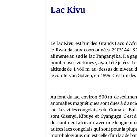
Lac Kivu
Le lac
Kivu
est l'un des Grands Lacs d'Afr
le Rwanda, aux coordonnées 2° 03′ 44″ S 29°
alimente au sud le lac Tanganyika. Il a ga
nombreuses victimes y ayant été jetées. Le
altitude de 1.460 m au-dessus du niveau d
le comte von Götzen, en 1894. C'est un des
Au fond du lac, environ 500 m de sédiments
anomalies magnétiques sont dues à d'anci
lac. Les villes congolaises de Goma et Bu
sont Gisenyi, Kibuye et Cyangugu. C'est dans
du continent africain avec une longueur de
autres lacs congolais qui sont pour la plu
morphologique, qui est celle d'un lac de bar