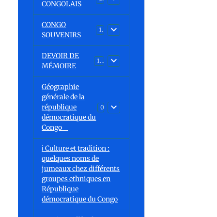
CONGOLAIS
CONGO
1
SOUVENIRS
DEVOIR DE
13
MÉMOIRE
Géographie
générale de la
république
0
démocratique du
Congo
ℹ️ Culture et tradition :
quelques noms de
jumeaux chez différents
groupes ethniques en
République
démocratique du Congo