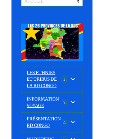
LES ETHNIES
e
ET TRIBUS DE
37
LA RD CONGO
INFORMATION
7
VOYAGE
PRÉSENTATION
23
RD CONGO