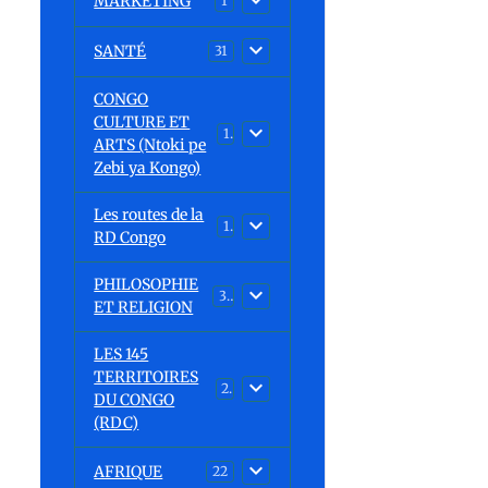
MARKETING
1
SANTÉ
31
CONGO
CULTURE ET
15
ARTS (Ntoki pe
Zebi ya Kongo)
Les routes de la
1
RD Congo
PHILOSOPHIE
32
ET RELIGION
LES 145
TERRITOIRES
23
DU CONGO
(RDC)
AFRIQUE
22