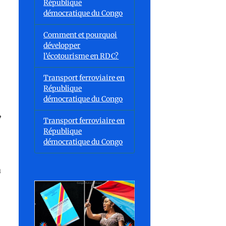
République
démocratique du Congo
Comment et pourquoi
développer
l’écotourisme en RDC?
Transport ferroviaire en
République
démocratique du Congo
,
Transport ferroviaire en
République
démocratique du Congo
u