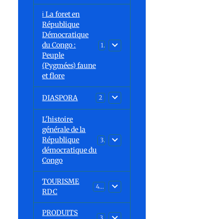
ℹ️ La foret en
République
Démocratique
du Congo :
15
Peuple
(Pygmées) faune
et flore
DIASPORA
2
L'histoire
générale de la
République
30
démocratique du
Congo
TOURISME
43
RDC
PRODUITS
3