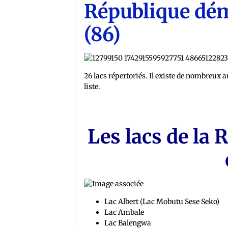
République dé
(86)
26 lacs répertoriés. Il existe de nombreux 
liste.
Les lacs de la
Lac Albert (Lac Mobutu Sese Seko)
Lac Ambale
Lac Balengwa