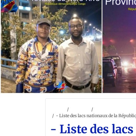
Accueil
ACCUEIL
Géographie général
- Liste des lacs nationaux de la Républ
- Liste des lac