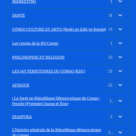
MARKETING
1
SANTÉ
31
CONGO CULTURE ET ARTS (Ntoki pe Zebi ya Kongo)
15
Les routes de la RD Congo
1
PHILOSOPHIE ET RELIGION
32
LES 145 TERRITOIRES DU CONGO (RDC)
23
AFRIQUE
22
ℹ️ La foret en République Démocratique du Congo :
15
Peuple (Pygmées) faune et flore
DIASPORA
2
L'histoire générale de la République démocratique
30
du Congo