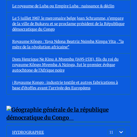
Le royaume de Luba ou Empire Luba : naissance & déclin
Le 5 juillet 1967, le mercenaire belge Jean Schramme, s'empare
de la ville de Bukavu et se proclame président de la République
démocratique du Congo
Royaume Kôngo : Yaya Ndona Beatriz Nsimba Kimpa Vita , "la
mère de la révolution africaine"
Dom Henrique Ne Kinu A Mvemba (1495-1531), fils du roi du
royaume Kôngo Mvemba A Nzinga, fut le premier évêque
autochtone de l'Afrique noire
ℹ️ Royaume Kongo : industrie textile et autres fabrications à
base d'étoffes avant l'arrivée des Européens
HYDROGRAPHIE
11