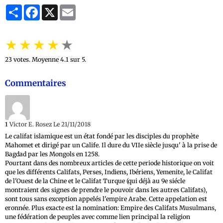
Partager
Facebook
X
Email
★
★
★
★
★
23
votes. Moyenne
4.1
sur 5.
Commentaires
1
Victor E. Rosez
Le 21/11/2018
Le califat islamique est un état fondé par les disciples du prophète
Mahomet et dirigé par un Calife. Il dure du VIIe siècle jusqu' à la prise de
Bagdad par les Mongols en 1258.
Pourtant dans des nombreux articles de cette periode historique on voit
que les différents Califats, Perses, Indiens, Ibériens, Yemenite, le Califat
de l'Ouest de la Chine et le Califat Turque (qui déjà au 9e siécle
montraient des signes de prendre le pouvoir dans les autres Califats),
sont tous sans exception appelés l'empire Arabe. Cette appelation est
eronnée. Plus exacte est la nomination: Empire des Califats Musulmans,
une fédération de peuples avec comme lien principal la religion