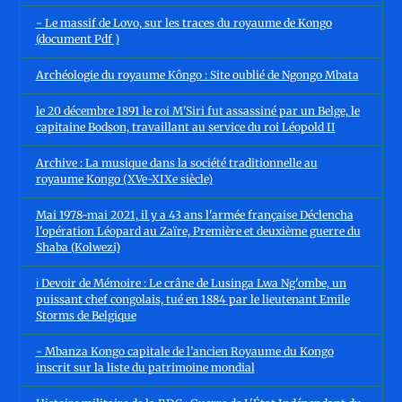
- Le massif de Lovo, sur les traces du royaume de Kongo
(document Pdf )
Archéologie du royaume Kôngo : Site oublié de Ngongo Mbata
le 20 décembre 1891 le roi M'Siri fut assassiné par un Belge, le
capitaine Bodson, travaillant au service du roi Léopold II
Archive : La musique dans la société traditionnelle au
royaume Kongo (XVe-XIXe siècle)
Mai 1978-mai 2021, il y a 43 ans l'armée française Déclencha
l'opération Léopard au Zaïre, Première et deuxième guerre du
Shaba (Kolwezi)
ℹ️ Devoir de Mémoire : Le crâne de Lusinga Lwa Ng'ombe, un
puissant chef congolais, tué en 1884 par le lieutenant Emile
Storms de Belgique
- Mbanza Kongo capitale de l’ancien Royaume du Kongo
inscrit sur la liste du patrimoine mondial