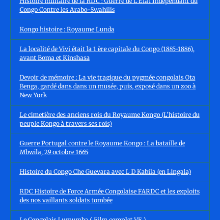
Histoire militaire de la RDC : Guerre de L'État Indépendant du
Congo Contre les Arabo-Swahilis
Kongo histoire : Royaume Lunda
La localité de Vivi était la 1 ère capitale du Congo (1885-1886),
avant Boma et Kinshasa
Devoir de mémoire : La vie tragique du pygmée congolais Ota
Benga, gardé dans dans un musée, puis, exposé dans un zoo à
New York
Le cimetière des anciens rois du Royaume Kongo (L'histoire du
peuple Kongo à travers ses rois)
Guerre Portugal contre le Royaume Kongo : La bataille de
Mbwila, 29 octobre 1665
Histoire du Congo Che Guevara avec L D Kabila (en Lingala)
RDC Histoire de Force Armée Congolaise FARDC et les exploits
des nos vaillants soldats tombée
Le Congolais Lumumba ( Film complet VF )