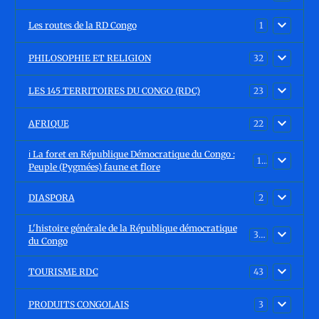
Les routes de la RD Congo
1
PHILOSOPHIE ET RELIGION
32
LES 145 TERRITOIRES DU CONGO (RDC)
23
AFRIQUE
22
ℹ️ La foret en République Démocratique du Congo :
15
Peuple (Pygmées) faune et flore
DIASPORA
2
L'histoire générale de la République démocratique
30
du Congo
TOURISME RDC
43
PRODUITS CONGOLAIS
3