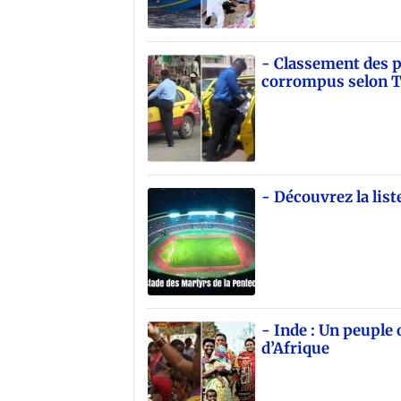
- Classement des p
corrompus selon T
- Découvrez la list
- Inde : Un peuple
d’Afrique