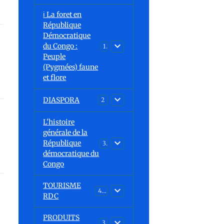
ℹ️ La foret en
République
Démocratique
du Congo :
15
Peuple
(Pygmées) faune
et flore
DIASPORA
2
L'histoire
générale de la
République
30
démocratique du
Congo
TOURISME
43
RDC
PRODUITS
3