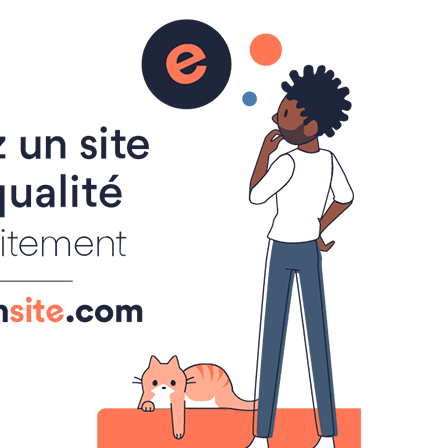
0
É
VIDEO
TWEETER
Contact