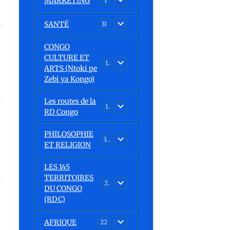
MARKETING
1
SANTÉ
31
CONGO
CULTURE ET
15
ARTS (Ntoki pe
Zebi ya Kongo)
Les routes de la
1
RD Congo
PHILOSOPHIE
32
ET RELIGION
LES 145
TERRITOIRES
23
DU CONGO
(RDC)
AFRIQUE
22