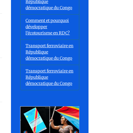
République
démocratique du Congo
Comment et pourquoi
développer
l’écotourisme en RDC?
Transport ferroviaire en
République
démocratique du Congo
Transport ferroviaire en
République
démocratique du Congo