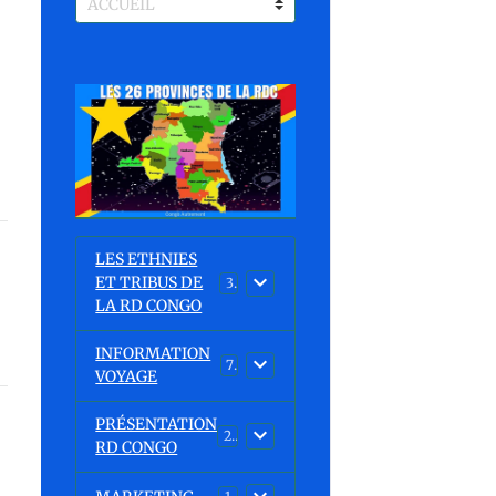
LES ETHNIES
ET TRIBUS DE
37
LA RD CONGO
INFORMATION
7
VOYAGE
PRÉSENTATION
23
RD CONGO