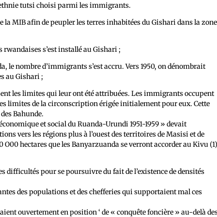
ethnie tutsi choisi parmi les immigrants.
e la MIB afin de peupler les terres inhabitées du Gishari dans la zon
s rwandaises s’est installé au Gishari ;
nda, le nombre d’immigrants s’est accru. Vers 1950, on dénombrait
s au Gishari ;
ent les limites qui leur ont été attribuées. Les immigrants occupent
 limites de la circonscription érigée initialement pour eux. Cette
n des Bahunde.
économique et social du Ruanda-Urundi 1951-1959 » devait
ns vers les régions plus à l’ouest des territoires de Masisi et de
0 O00 hectares que les Banyarzuanda se verront accorder au Kivu (1
difficultés pour se poursuivre du fait de l’existence de densités
antes des populations et des chefferies qui supportaient mal ces
çaient ouvertement en position ‘ de « conquête foncière » au-delà de