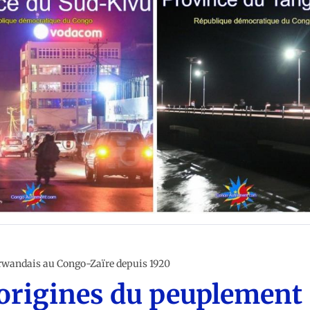
 CONGO
 rwandais au Congo-Zaïre depuis 1920
s origines du peuplement