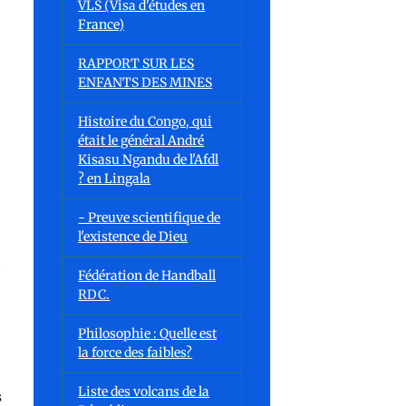
VLS (Visa d'études en
France)
e
RAPPORT SUR LES
ENFANTS DES MINES
Histoire du Congo, qui
était le général André
Kisasu Ngandu de l'Afdl
? en Lingala
- Preuve scientifique de
l'existence de Dieu
)
Fédération de Handball
RDC.
Philosophie : Quelle est
la force des faibles?
Liste des volcans de la
s