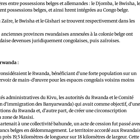
ères entre possessions belges et allemandes : le Djomba, le Bwisha, l
rent possessions belges, et ainsi hrent intégrées au Congo belge.
 Zaïre, le Bwisha et le Gishari se trouvent respectivement dans les
s anciennes provinces rwandaises annexées à la colonie belge ont
daise devenues juridiquement congolaises, puis zaïroises.
arwanda :
 considéraient le Rwanda, bénéficiant d’une forte population sur un
servoir de main-d’œuvre pour les espaces congolais voisins moins
ités administratives du Kivu, les autorités du Rwanda et le Comité
ion d’immigration des Banyarwanda) qui avait comme objectif, d’un
tions du Rwanda et, d’autre part, de créer une circonscription
a zone de Masisi.
tenait à une collectivité bahunde, un acte de cession fut passé ave
francs belges en dédommagement. Le territoire accordé aux Rwandai
près 19,5 kilomètres de longueur sur 18 kilomètres de largeur. Cette