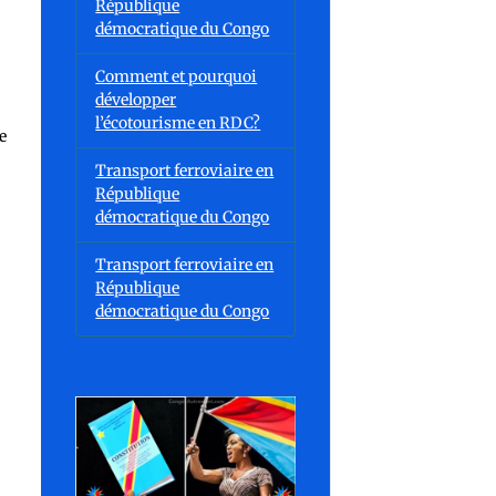
République
démocratique du Congo
Comment et pourquoi
développer
l’écotourisme en RDC?
e
Transport ferroviaire en
République
démocratique du Congo
Transport ferroviaire en
République
démocratique du Congo