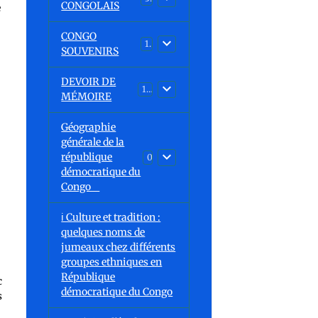
CONGOLAIS
e
CONGO
1
SOUVENIRS
DEVOIR DE
13
MÉMOIRE
Géographie
générale de la
république
0
démocratique du
Congo
ℹ️ Culture et tradition :
quelques noms de
e
jumeaux chez différents
groupes ethniques en
République
c
démocratique du Congo
s