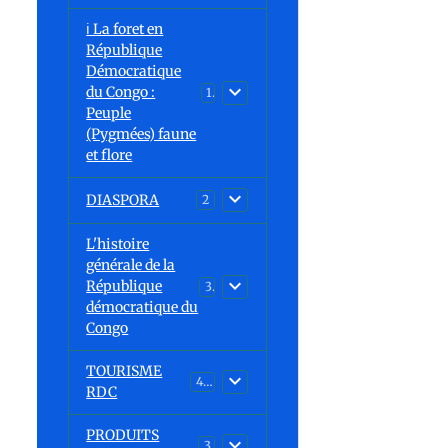
ℹ️ La foret en
République
Démocratique
s
du Congo :
15
Peuple
(Pygmées) faune
et flore
DIASPORA
2
L'histoire
générale de la
République
30
démocratique du
Congo
TOURISME
43
RDC
PRODUITS
3