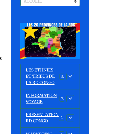
s
LES ETHNIES
ET TRIBUS DE
37
LA RD CONGO
INFORMATION
7
VOYAGE
PRÉSENTATION
23
RD CONGO