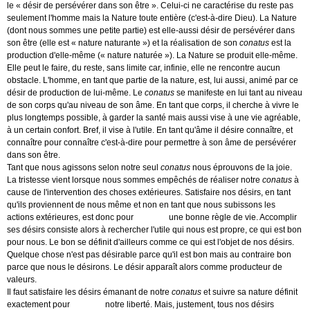
le « désir de persévérer dans son être ». Celui-ci ne caractérise du reste pas
seulement l'homme mais la Nature toute entière (c'est-à-dire Dieu). La Nature
(dont nous sommes une petite partie) est elle-aussi désir de persévérer dans
son être (elle est « nature naturante ») et la réalisation de son
conatus
est la
production d'elle-même (« nature naturée »). La Nature se produit elle-même.
Elle peut le faire, du reste, sans limite car, infinie, elle ne rencontre aucun
obstacle. L'homme, en tant que partie de la nature, est, lui aussi, animé par ce
désir de production de lui-même. Le
conatus
se manifeste en lui tant au niveau
de son corps qu'au niveau de son âme. En tant que corps, il cherche à vivre le
plus longtemps possible, à garder la santé mais aussi vise à une vie agréable,
à un certain confort. Bref, il vise à l'utile. En tant qu'âme il désire connaître, et
connaître pour connaître c'est-à-dire pour permettre à son âme de persévérer
dans son être.
Tant que nous agissons selon notre seul
conatus
nous éprouvons de la joie.
La tristesse vient lorsque nous sommes empêchés de réaliser notre
conatus
à
cause de l'intervention des choses extérieures. Satisfaire nos désirs, en tant
qu'ils proviennent de nous même et non en tant que nous subissons les
actions extérieures, est donc pour
Spinoza
une bonne règle de vie. Accomplir
ses désirs consiste alors à rechercher l'utile qui nous est propre, ce qui est bon
pour nous. Le bon se définit d'ailleurs comme ce qui est l'objet de nos désirs.
Quelque chose n'est pas désirable parce qu'il est bon mais au contraire bon
parce que nous le désirons. Le désir apparaît alors comme producteur de
valeurs.
Il faut satisfaire les désirs émanant de notre
conatus
et suivre sa nature définit
exactement pour
Spinoza
notre liberté. Mais, justement, tous nos désirs