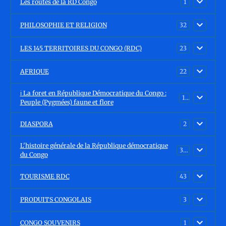
Les routes de la RD Congo
1
PHILOSOPHIE ET RELIGION
32
LES 145 TERRITOIRES DU CONGO (RDC)
23
AFRIQUE
22
ℹ️ La foret en République Démocratique du Congo :
15
Peuple (Pygmées) faune et flore
DIASPORA
2
L'histoire générale de la République démocratique
30
du Congo
TOURISME RDC
43
PRODUITS CONGOLAIS
3
CONGO SOUVENIRS
1