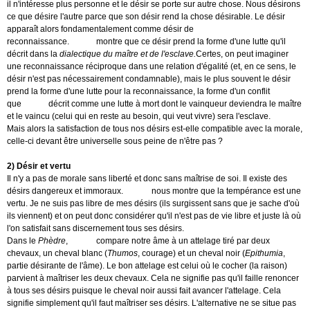
il n'intéresse plus personne et le désir se porte sur autre chose. Nous désirons
ce que désire l'autre parce que son désir rend la chose désirable. Le désir
apparaît alors fondamentalement comme désir de
reconnaissance.
Hegel
montre que ce désir prend la forme d'une lutte qu'il
décrit dans la
dialectique du maître et de l'esclave.
Certes, on peut imaginer
une reconnaissance réciproque dans une relation d'égalité (et, en ce sens, le
désir n'est pas nécessairement condamnable), mais le plus souvent le désir
prend la forme d'une lutte pour la reconnaissance, la forme d'un conflit
que
Hegel
décrit comme une lutte à mort dont le vainqueur deviendra le maître
et le vaincu (celui qui en reste au besoin, qui veut vivre) sera l'esclave.
Mais alors la satisfaction de tous nos désirs est-elle compatible avec la morale,
celle-ci devant être universelle sous peine de n'être pas ?
2) Désir et vertu
Il n'y a pas de morale sans liberté et donc sans maîtrise de soi. Il existe des
désirs dangereux et immoraux.
Platon
nous montre que la tempérance est une
vertu. Je ne suis pas libre de mes désirs (ils surgissent sans que je sache d'où
ils viennent) et on peut donc considérer qu'il n'est pas de vie libre et juste là où
l'on satisfait sans discernement tous ses désirs.
Dans le
Phèdre
,
Platon
compare notre âme à un attelage tiré par deux
chevaux, un cheval blanc (
Thumos
, courage) et un cheval noir (
Epithumia
,
partie désirante de l'âme). Le bon attelage est celui où le cocher (la raison)
parvient à maîtriser les deux chevaux. Cela ne signifie pas qu'il faille renoncer
à tous ses désirs puisque le cheval noir aussi fait avancer l'attelage. Cela
signifie simplement qu'il faut maîtriser ses désirs. L'alternative ne se situe pas