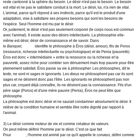
reste cantonné à la sphère du besoin. Le désir n'est pas le besoin. Le besoin
est vital et ne pas le satisfaire conduit à la mort. Le désir, lui, n'a rien de vital.
L'animal, parce qu'il répond à ses instincts, parce qu'il est le produit d'une
adaptation, vise à satisfaire ses propres besoins qui sont les besoins de
l'espèce. Seul l'homme est mu par le désir.
Or, justement, le désir n'est pas seulement corporel (le corps nous est commun
avec l'animal). Il existe aussi des désirs intellectuels. La philosophie elle-
même est désir, désir de connaissance et de savoir. Dans
le
Banquet
,
Platon
identifie le philosophe à Éros (désir, amour), fils de Poros
(ressource, richesse intellectuelle ou psychologique) et de Penia (pauvreté).
Éros est donc « intermédiaire » entre la ressource ou la richesse et la
pauvreté, assez riche pour combler son dénuement mais trop pauvre pour être
pleinement satisfait. Éros passe sa vie à philosopher. Les philosophes, dit le
texte, ne sont ni sages ni ignorants. Les dieux ne philosophent pas car ils sont
sages et ne désirent donc pas l'être. Les ignorants ne philosophent pas non
plus car, croyant déjà connaître, ils ne désirent pas la connaissance. Fils d'un
père sage (Poros) et d'une mère pauvre (Penia), Éros ne peut être que
philosophe.
La philosophie est donc désir et ne saurait condamner absolument le désir. Il
relève de la condition humaine et semble être notre dignité par rapport à
l'animal.
3) Le désir comme moteur de vie et comme créateur de valeurs
On peut même définir l'homme par le désir. C'est ce que fait
Spinoza
.
Pour
Spinoza
, l'homme est animé par ce qu'il appelle le
conatus
, défini comme