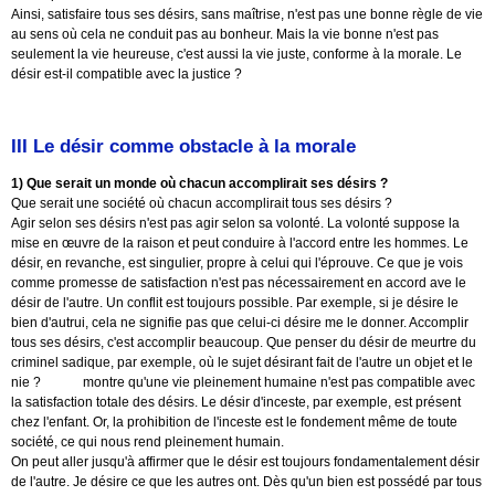
Ainsi, satisfaire tous ses désirs, sans maîtrise, n'est pas une bonne règle de vie
au sens où cela ne conduit pas au bonheur. Mais la vie bonne n'est pas
seulement la vie heureuse, c'est aussi la vie juste, conforme à la morale. Le
désir est-il compatible avec la justice ?
III Le désir comme obstacle à la morale
1) Que serait un monde où chacun accomplirait ses désirs ?
Que serait une société où chacun accomplirait tous ses désirs ?
Agir selon ses désirs n'est pas agir selon sa volonté. La volonté suppose la
mise en œuvre de la raison et peut conduire à l'accord entre les hommes. Le
désir, en revanche, est singulier, propre à celui qui l'éprouve. Ce que je vois
comme promesse de satisfaction n'est pas nécessairement en accord ave le
désir de l'autre. Un conflit est toujours possible. Par exemple, si je désire le
bien d'autrui, cela ne signifie pas que celui-ci désire me le donner. Accomplir
tous ses désirs, c'est accomplir beaucoup. Que penser du désir de meurtre du
criminel sadique, par exemple, où le sujet désirant fait de l'autre un objet et le
nie ?
Freud
montre qu'une vie pleinement humaine n'est pas compatible avec
la satisfaction totale des désirs. Le désir d'inceste, par exemple, est présent
chez l'enfant. Or, la prohibition de l'inceste est le fondement même de toute
société, ce qui nous rend pleinement humain.
On peut aller jusqu'à affirmer que le désir est toujours fondamentalement désir
de l'autre. Je désire ce que les autres ont. Dès qu'un bien est possédé par tous