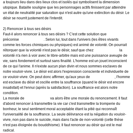
a toujours lieu dans des lieux clos et isolés qui symbolisent la dimension
utopique. Bataille souligne que les personnages actifs finissent par atteindre
un état de neutralité par saturation qui n'est autre qu'une extinction du désir. Le
désir se nourrit justement de l'interdit.
2) Renoncer à tous ses désirs
Faut-il alors renoncer à tous ses désirs ? C'est cette solution que
préconise
Schopenhauer
. Selon lui, tout dans l'univers (les êtres vivants
comme les forces chimiques ou physiques) est animé de volonté. On pourrait
rétorquer que la volonté n'est pas le désir, sauf que chez
Schopenhauer
la
volonté n'a rien à voir avec le libre-arbitre mais est une puissance aveugle de
vie, sans fondement et surtout sans finalité. L'homme est un jouet inconscient
de ce qui l'anime. Il n'existe aucun plan divin et nous sommes esclaves de
notre vouloir-vivre. Le désir est alors l'expression consciente et individuelle de
ce vouloir-vivre. On peut donc affirmer, qu'aux yeux de
Schopenhauer
, l'homme
est esclave du désir et oscille entre la souffrance (quand le désir est encore
insatisfait) et l'ennui (après la satisfaction). La souffrance est alors notre
condition.
La morale de
Schopenhauer
va alors être une morale du renoncement. Il faut
d'abord renoncer à transmettre la vie car c'est transmettre la tromperie du
bonheur, le seul sentiment moral acceptable étant la pitié qui reconnaît
l'universalité de la souffrance. La seule délivrance est la négation du vouloir-
vivre, non pas dans le suicide, mais dans l'acte de non-volonté (cette thèse
n'est pas éloignée du bouddhisme). Il faut renoncer au désir qui est le mal
radical.