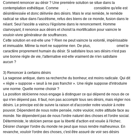
Comment renoncer au désir ? Une première solution se situe dans la
contemplation esthétique. Comme
Kant
,
Schopenhauer
considère qu'elle est
désintéressée et donc délivrée des désirs. Mais le vrai remède, le remède
radical se situe dans l'ascétisme, refus des biens de ce monde, fusion dans le
néant. Seul l'ascète a vaincu l'égoïsme dans le renoncement. Homme
clairvoyant, il renonce aux désirs et choisit la mortification pour vaincre le
vouloir-vivre générateur de souffrances.
Cette solution en est-elle une ? Rien ne peut vaincre la volonté, impérissable
et immuable. Même la mort ne supprime rien. De plus,
Schopenhauer
omet le
caractère proprement humain du désir. Si satisfaire tous ses désirs n'est pas
une bonne règle de vie, l'alternative est-elle vraiment de n'en satisfaire
aucun ?
3) Renoncer à certains désirs
La sagesse antique, dans sa recherche du bonheur, est moins radicale. Qui dit
« règle » suppose « seuil à ne pas franchir ». Une règle suppose d'introduire
une norme. Quelle norme choisir ?
La position stoïcienne nous engage à distinguer ce qui dépend de nous de ce
qui n'en dépend pas. Il faut, non pas accomplir tous ses désirs, mais régler nos
désirs. Le principe est de suivre la raison et d'accorder notre vouloir à notre
pouvoir. Dépendent de nous notre pensée, notre vouloir, notre attitude face au
monde. Ne dépendent pas de nous l'ordre naturel des choses et l'ordre social.
Déterministe, le stoïcien pense que la liberté d'action est vouée à l'échec.
Désirer changer l'ordre du monde ne peut que nous rendre malheureux. En
revanche, vouloir l'ordre des choses, c'est être assuré de voir ses désirs