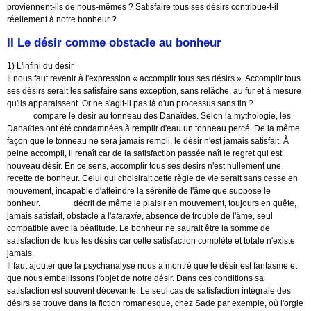
proviennent-ils de nous-mêmes ? Satisfaire tous ses désirs contribue-t-il
réellement à notre bonheur ?
II Le désir comme obstacle au bonheur
1) L'infini du désir
Il nous faut revenir à l'expression « accomplir tous ses désirs ». Accomplir tous
ses désirs serait les satisfaire sans exception, sans relâche, au fur et à mesure
qu'ils apparaissent. Or ne s'agit-il pas là d'un processus sans fin ?
Platon
compare le désir au tonneau des Danaïdes. Selon la mythologie, les
Danaïdes ont été condamnées à remplir d'eau un tonneau percé. De la même
façon que le tonneau ne sera jamais rempli, le désir n'est jamais satisfait. À
peine accompli, il renaît car de la satisfaction passée naît le regret qui est
nouveau désir. En ce sens, accomplir tous ses désirs n'est nullement une
recette de bonheur. Celui qui choisirait cette règle de vie serait sans cesse en
mouvement, incapable d'atteindre la sérénité de l'âme que suppose le
bonheur.
Épicure
décrit de même le plaisir en mouvement, toujours en quête,
jamais satisfait, obstacle à l'
ataraxie
, absence de trouble de l'âme, seul
compatible avec la béatitude. Le bonheur ne saurait être la somme de
satisfaction de tous les désirs car cette satisfaction complète et totale n'existe
jamais.
Il faut ajouter que la psychanalyse nous a montré que le désir est fantasme et
que nous embellissons l'objet de notre désir. Dans ces conditions sa
satisfaction est souvent décevante. Le seul cas de satisfaction intégrale des
désirs se trouve dans la fiction romanesque, chez Sade par exemple, où l'orgie