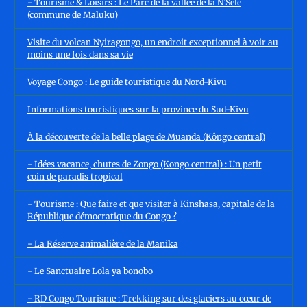
- Tourisme & Loisirs : Le Parc de la vallée de la N’Sele
(commune de Maluku)
Visite du volcan Nyiragongo, un endroit exceptionnel à voir au
moins une fois dans sa vie
Voyage Congo : Le guide touristique du Nord-Kivu
Informations touristiques sur la province du Sud-Kivu
À la découverte de la belle plage de Muanda (Kôngo central)
- Idées vacance, chutes de Zongo (Kongo central) : Un petit
coin de paradis tropical
- Tourisme : Que faire et que visiter à Kinshasa, capitale de la
République démocratique du Congo ?
- La Réserve animalière de la Manika
- Le Sanctuaire Lola ya bonobo
- RD Congo Tourisme : Trekking sur des glaciers au cœur de