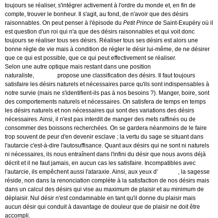
toujours se réaliser, s'intégrer activement à l'ordre du monde et, en fin de
compte, trouver le bonheur. Il s'agit, au fond, de n'avoir que des désirs
raisonnables. On peut penser à l'épisode du
Petit Prince
de Saint-Exupéry où il
est question d'un roi qui n'a que des désirs raisonnables et qui voit donc
toujours se réaliser tous ses désirs. Réaliser tous ses désirs est alors une
bonne règle de vie mais à condition de régler le désir lui-même, de ne désirer
que ce qui est possible, que ce qui peut effectivement se réaliser.
Selon une autre optique mais restant dans une position
naturaliste,
Épicure
propose une classification des désirs. Il faut toujours
satisfaire les désirs naturels et nécessaires parce qu'ils sont indispensables à
notre survie (mais ne s'identifient-ils pas à nos besoins ?). Manger, boire, sont
des comportements naturels et nécessaires. On satisfera de temps en temps
les désirs naturels et non nécessaires qui sont des variations des désirs
nécessaires. Ainsi, il n'est pas interdit de manger des mets raffinés ou de
consommer des boissons recherchées. On se gardera néanmoins de le faire
trop souvent de peur d'en devenir esclave ; la vertu du sage se situant dans
l'autarcie c'est-à-dire l'autosuffisance. Quant aux désirs qui ne sont ni naturels
ni nécessaires, ils nous entraînent dans l'infini du désir que nous avons déjà
décrit et il ne faut jamais, en aucun cas les satisfaire. Incompatibles avec
l'autarcie, ils empêchent aussi l'ataraxie. Ainsi, aux yeux d'
Épicure
, la sagesse
réside, non dans la renonciation complète à la satisfaction de nos désirs mais
dans un calcul des désirs qui vise au maximum de plaisir et au minimum de
déplaisir. Nul désir n'est condamnable en tant qu'il donne du plaisir mais
aucun désir qui conduit à davantage de douleur que de plaisir ne doit être
accompli.