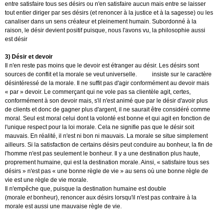
entre satisfaire tous ses désirs ou n'en satisfaire aucun mais entre se laisser
tout entier diriger par ses désirs (et renoncer à la justice et à la sagesse) ou les
canaliser dans un sens créateur et pleinement humain. Subordonné à la
raison, le désir devient positif puisque, nous l'avons vu, la philosophie aussi
est désir
3) Désir et devoir
Il n'en reste pas moins que le devoir est étranger au désir. Les désirs sont
sources de conflit et la morale se veut universelle.
Kant
insiste sur le caractère
désintéressé de la morale. Il ne suffit pas d'agir conformément au devoir mais
« par » devoir. Le commerçant qui ne vole pas sa clientèle agit, certes,
conformément à son devoir mais, s'il n'est animé que par le désir d'avoir plus
de clients et donc de gagner plus d'argent, il ne saurait être considéré comme
moral. Seul est moral celui dont la volonté est bonne et qui agit en fonction de
l'unique respect pour la loi morale. Cela ne signifie pas que le désir soit
mauvais. En réalité, il n'est ni bon ni mauvais. La morale se situe simplement
ailleurs. Si la satisfaction de certains désirs peut conduire au bonheur, la fin de
l'homme n'est pas seulement le bonheur. Il y a une destination plus haute,
proprement humaine, qui est la destination morale. Ainsi, « satisfaire tous ses
désirs » n'est pas « une bonne règle de vie » au sens où une bonne règle de
vie est une règle de vie morale.
Il n'empêche que, puisque la destination humaine est double
(morale
et
bonheur), renoncer aux désirs lorsqu'il n'est pas contraire à la
morale est aussi une mauvaise règle de vie.