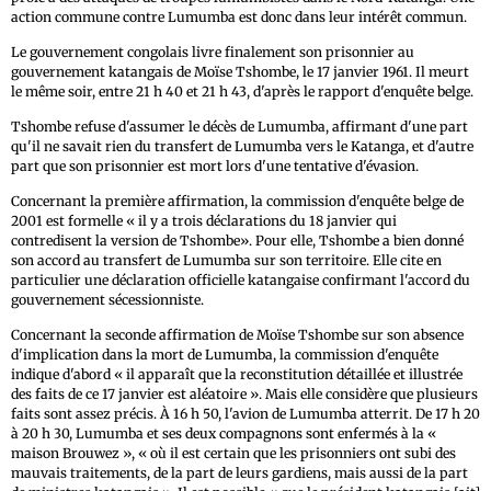
action commune contre Lumumba est donc dans leur intérêt commun.
Le gouvernement congolais livre finalement son prisonnier au
gouvernement katangais de Moïse Tshombe, le 17 janvier 1961. Il meurt
le même soir, entre 21 h 40 et 21 h 43, d'après le rapport d'enquête belge.
Tshombe refuse d'assumer le décès de Lumumba, affirmant d'une part
qu'il ne savait rien du transfert de Lumumba vers le Katanga, et d'autre
part que son prisonnier est mort lors d'une tentative d'évasion.
Concernant la première affirmation, la commission d'enquête belge de
2001 est formelle « il y a trois déclarations du 18 janvier qui
contredisent la version de Tshombe». Pour elle, Tshombe a bien donné
son accord au transfert de Lumumba sur son territoire. Elle cite en
particulier une déclaration officielle katangaise confirmant l'accord du
gouvernement sécessionniste.
Concernant la seconde affirmation de Moïse Tshombe sur son absence
d'implication dans la mort de Lumumba, la commission d'enquête
indique d'abord « il apparaît que la reconstitution détaillée et illustrée
des faits de ce 17 janvier est aléatoire ». Mais elle considère que plusieurs
faits sont assez précis. À 16 h 50, l'avion de Lumumba atterrit. De 17 h 20
à 20 h 30, Lumumba et ses deux compagnons sont enfermés à la «
maison Brouwez », « où il est certain que les prisonniers ont subi des
mauvais traitements, de la part de leurs gardiens, mais aussi de la part