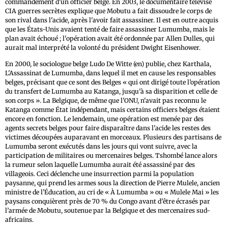
commandement d’un officier belge. En 2003, le documentaire télévisé
CIA guerres secrètes explique que Mobutu a fait dissoudre le corps de
son rival dans l'acide, après l'avoir fait assassiner. Il est en outre acquis
que les États-Unis avaient tenté de faire assassiner Lumumba, mais le
plan avait échoué ; l'opération avait été ordonnée par Allen Dulles, qui
aurait mal interprété la volonté du président Dwight Eisenhower.
En 2000, le sociologue belge Ludo De Witte (en) publie, chez Karthala,
L'Assassinat de Lumumba, dans lequel il met en cause les responsables
belges, précisant que ce sont des Belges « qui ont dirigé toute l’opération
du transfert de Lumumba au Katanga, jusqu’à sa disparition et celle de
son corps ». La Belgique, de même que l'ONU, n'avait pas reconnu le
Katanga comme État indépendant, mais certains officiers belges étaient
encore en fonction. Le lendemain, une opération est menée par des
agents secrets belges pour faire disparaître dans l'acide les restes des
victimes découpées auparavant en morceaux. Plusieurs des partisans de
Lumumba seront exécutés dans les jours qui vont suivre, avec la
participation de militaires ou mercenaires belges. Tshombé lance alors
la rumeur selon laquelle Lumumba aurait été assassiné par des
villageois. Ceci déclenche une insurrection parmi la population
paysanne, qui prend les armes sous la direction de Pierre Mulele, ancien
ministre de l’Éducation, au cri de « À Lumumba » ou « Mulele Mai » les
paysans conquièrent près de 70 % du Congo avant d’être écrasés par
l’armée de Mobutu, soutenue par la Belgique et des mercenaires sud-
africains.