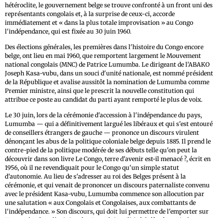
hétéroclite, le gouvernement belge se trouve confronté à un front uni des
représentants congolais et, à la surprise de ceux-ci, accorde
immédiatement et « dans la plus totale improvisation » au Congo
l'indépendance, qui est fixée au 30 juin 1960.
Des élections générales, les premières dans l'histoire du Congo encore
belge, ont lieu en mai 1960, que remportent largement le Mouvement
national congolais (MNC) de Patrice Lumumba. Le dirigeant de l'ABAKO
Joseph Kasa-vubu, dans un souci d'unité nationale, est nommé président
de la République et avalise aussitôt la nomination de Lumumba comme
Premier ministre, ainsi que le prescrit la nouvelle constitution qui
attribue ce poste au candidat du parti ayant remporté le plus de voix.
Le 30 juin, lors de la cérémonie d'accession à l'indépendance du pays,
Lumumba — qui a définitivement largué les libéraux et qui s'est entouré
de conseillers étrangers de gauche — prononce un discours virulent
dénonçant les abus de la politique coloniale belge depuis 1885. Il prend le
contre-pied de la politique modérée de ses débuts telle qu'on peut la
découvrir dans son livre Le Congo, terre d'avenir est-il menacé ?, écrit en
1956, où il ne revendiquait pour le Congo qu'un simple statut
d’autonomie. Au lieu de s'adresser au roi des Belges présent à la
cérémonie, et qui venait de prononcer un discours paternaliste convenu
avec le président Kasa-vubu, Lumumba commence son allocution par
une salutation « aux Congolais et Congolaises, aux combattants de
l'indépendance. » Son discours, qui doit lui permettre de l'emporter sur