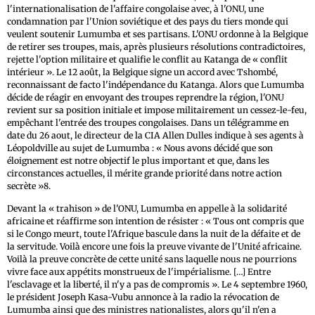
l'internationalisation de l'affaire congolaise avec, à l'ONU, une
condamnation par l'Union soviétique et des pays du tiers monde qui
veulent soutenir Lumumba et ses partisans. L'ONU ordonne à la Belgique
de retirer ses troupes, mais, après plusieurs résolutions contradictoires,
rejette l'option militaire et qualifie le conflit au Katanga de « conflit
intérieur ». Le 12 août, la Belgique signe un accord avec Tshombé,
reconnaissant de facto l'indépendance du Katanga. Alors que Lumumba
décide de réagir en envoyant des troupes reprendre la région, l'ONU
revient sur sa position initiale et impose militairement un cessez-le-feu,
empêchant l'entrée des troupes congolaises. Dans un télégramme en
date du 26 aout, le directeur de la CIA Allen Dulles indique à ses agents à
Léopoldville au sujet de Lumumba : « Nous avons décidé que son
éloignement est notre objectif le plus important et que, dans les
circonstances actuelles, il mérite grande priorité dans notre action
secrète »8.
Devant la « trahison » de l'ONU, Lumumba en appelle à la solidarité
africaine et réaffirme son intention de résister : « Tous ont compris que
si le Congo meurt, toute l'Afrique bascule dans la nuit de la défaite et de
la servitude. Voilà encore une fois la preuve vivante de l'Unité africaine.
Voilà la preuve concrète de cette unité sans laquelle nous ne pourrions
vivre face aux appétits monstrueux de l'impérialisme. […] Entre
l'esclavage et la liberté, il n'y a pas de compromis ». Le 4 septembre 1960,
le président Joseph Kasa-Vubu annonce à la radio la révocation de
Lumumba ainsi que des ministres nationalistes, alors qu'il n'en a