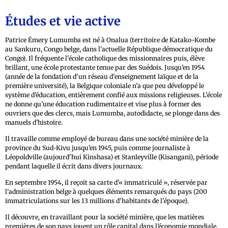
Études et vie active
Patrice Émery Lumumba est né à Onalua (territoire de Katako-Kombe
au Sankuru, Congo belge, dans l'actuelle République démocratique du
Congo). Il fréquente l'école catholique des missionnaires puis, élève
brillant, une école protestante tenue par des Suédois. Jusqu’en 1954
(année de la fondation d'un réseau d'enseignement laïque et de la
première université), la Belgique coloniale n’a que peu développé le
système d’éducation, entièrement confié aux missions religieuses. L'école
ne donne qu’une éducation rudimentaire et vise plus à former des
ouvriers que des clercs, mais Lumumba, autodidacte, se plonge dans des
manuels d’histoire.
Il travaille comme employé de bureau dans une société minière de la
province du Sud-Kivu jusqu’en 1945, puis comme journaliste à
Léopoldville (aujourd'hui Kinshasa) et Stanleyville (Kisangani), période
pendant laquelle il écrit dans divers journaux.
En septembre 1954, il reçoit sa carte d'« immatriculé », réservée par
l'administration belge à quelques éléments remarqués du pays (200
immatriculations sur les 13 millions d'habitants de l'époque).
Il découvre, en travaillant pour la société minière, que les matières
premières de son pays jouent un rôle capital dans l’économie mondiale,