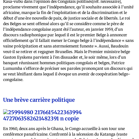
Kasa-vubu dans l'opinion des Congolais politisés[réf. nécessaire],
proclame vivement que l'indépendance, qu'il souhaite associée à l'unité
africaine, marque la fin de l'exploitation et de la discrimination et le
début d'une ère nouvelle de paix, de justice sociale et de libertés. Le roi
des Belges se sent offensé alors qu'il se considère comme le père de
l'indépendance congolaise ayant été l'auteur, en janvier 1959, d'un
discours radiophonique par lequel il est le premier Belge à annoncer
officiellement qu'il fallait mener le Congo belge à l'indépendance « sans
vaine précipitation et sans atermoiement funeste ». Aussi, Baudouin
veut-il se retirer et regagner Bruxelles. Mais le Premier ministre belge
Gaston Eyskens parvient à l'en dissuader et, le soir même, lors d'un
banquet réunissant hommes politiques congolais et belges, Patrice
Lumumba s'efforce de préciser ses paroles prononçant un discours qui
se veut lénifiant dans lequel il évoque un avenir de coopération belgo-
congolaise.
Une brève carrière politique
En 1960, deux ans après le Ghana, le Congo accueille à son tour une
conférence panafricaine. Confronté à la sécession du Katanga (vaste