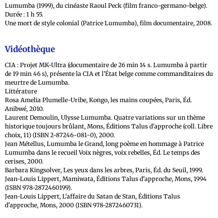
Lumumba (1999), du cinéaste Raoul Peck (film franco-germano-belge).
Durée : 1 h 55.
Une mort de style colonial (Patrice Lumumba), film documentaire, 2008.
Vidéothèque
CIA : Projet MK-Ultra (documentaire de 26 min 14 s. Lumumba à partir
de 19 min 46 s), présente la CIA et l’État belge comme commanditaires du
meurtre de Lumumba.
Littérature
Rosa Amelia Plumelle-Uribe, Kongo, les mains coupées, Paris, Éd.
Anibwé, 2010.
Laurent Demoulin, Ulysse Lumumba. Quatre variations sur un thème
historique toujours brûlant, Mons, Éditions Talus d'approche (coll. Libre
choix, 11) (ISBN 2-87246-081-0), 2000.
Jean Métellus, Lumumba le Grand, long poème en hommage à Patrice
Lumumba dans le recueil Voix nègres, voix rebelles, Éd. Le temps des
cerises, 2000.
Barbara Kingsolver, Les yeux dans les arbres, Paris, Éd. du Seuil, 1999.
Jean-Louis Lippert, Mamiwata, Éditions Talus d'approche, Mons, 1994
(ISBN 978-2872460199).
Jean-Louis Lippert, L'affaire du Satan de Stan, Éditions Talus
d'approche, Mons, 2000 (ISBN 978-2872460731).