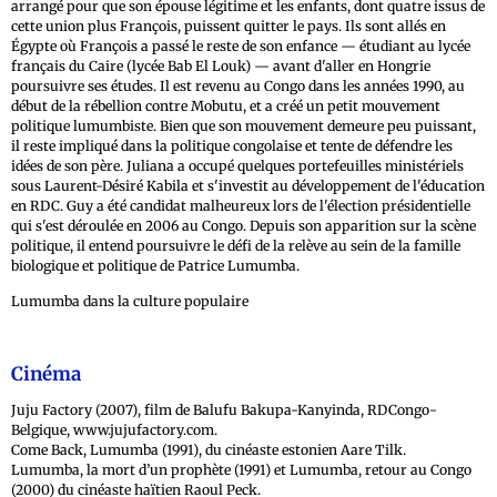
arrangé pour que son épouse légitime et les enfants, dont quatre issus de
cette union plus François, puissent quitter le pays. Ils sont allés en
Égypte où François a passé le reste de son enfance — étudiant au lycée
français du Caire (lycée Bab El Louk) — avant d'aller en Hongrie
poursuivre ses études. Il est revenu au Congo dans les années 1990, au
début de la rébellion contre Mobutu, et a créé un petit mouvement
politique lumumbiste. Bien que son mouvement demeure peu puissant,
il reste impliqué dans la politique congolaise et tente de défendre les
idées de son père. Juliana a occupé quelques portefeuilles ministériels
sous Laurent-Désiré Kabila et s'investit au développement de l'éducation
en RDC. Guy a été candidat malheureux lors de l'élection présidentielle
qui s'est déroulée en 2006 au Congo. Depuis son apparition sur la scène
politique, il entend poursuivre le défi de la relève au sein de la famille
biologique et politique de Patrice Lumumba.
Lumumba dans la culture populaire
Cinéma
Juju Factory (2007), film de Balufu Bakupa-Kanyinda, RDCongo-
Belgique, www.jujufactory.com.
Come Back, Lumumba (1991), du cinéaste estonien Aare Tilk.
Lumumba, la mort d’un prophète (1991) et Lumumba, retour au Congo
(2000) du cinéaste haïtien Raoul Peck.