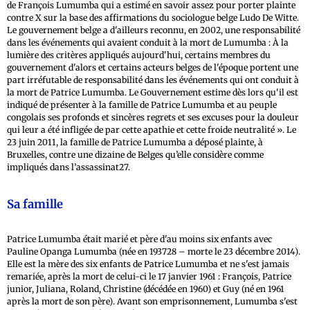
de François Lumumba qui a estimé en savoir assez pour porter plainte
contre X sur la base des affirmations du sociologue belge Ludo De Witte.
Le gouvernement belge a d'ailleurs reconnu, en 2002, une responsabilité
dans les événements qui avaient conduit à la mort de Lumumba : À la
lumière des critères appliqués aujourd'hui, certains membres du
gouvernement d'alors et certains acteurs belges de l'époque portent une
part irréfutable de responsabilité dans les événements qui ont conduit à
la mort de Patrice Lumumba. Le Gouvernement estime dès lors qu'il est
indiqué de présenter à la famille de Patrice Lumumba et au peuple
congolais ses profonds et sincères regrets et ses excuses pour la douleur
qui leur a été infligée de par cette apathie et cette froide neutralité ». Le
23 juin 2011, la famille de Patrice Lumumba a déposé plainte, à
Bruxelles, contre une dizaine de Belges qu’elle considère comme
impliqués dans l’assassinat27.
Sa famille
Patrice Lumumba était marié et père d'au moins six enfants avec
Pauline Opanga Lumumba (née en 193728 – morte le 23 décembre 2014).
Elle est la mère des six enfants de Patrice Lumumba et ne s'est jamais
remariée, après la mort de celui-ci le 17 janvier 1961 : François, Patrice
junior, Juliana, Roland, Christine (décédée en 1960) et Guy (né en 1961
après la mort de son père). Avant son emprisonnement, Lumumba s'est