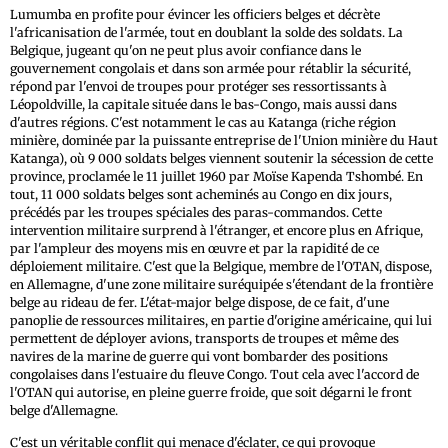
Lumumba en profite pour évincer les officiers belges et décrète
l'africanisation de l'armée, tout en doublant la solde des soldats. La
Belgique, jugeant qu'on ne peut plus avoir confiance dans le
gouvernement congolais et dans son armée pour rétablir la sécurité,
répond par l'envoi de troupes pour protéger ses ressortissants à
Léopoldville, la capitale située dans le bas-Congo, mais aussi dans
d'autres régions. C'est notamment le cas au Katanga (riche région
minière, dominée par la puissante entreprise de l'Union minière du Haut
Katanga), où 9 000 soldats belges viennent soutenir la sécession de cette
province, proclamée le 11 juillet 1960 par Moïse Kapenda Tshombé. En
tout, 11 000 soldats belges sont acheminés au Congo en dix jours,
précédés par les troupes spéciales des paras-commandos. Cette
intervention militaire surprend à l'étranger, et encore plus en Afrique,
par l'ampleur des moyens mis en œuvre et par la rapidité de ce
déploiement militaire. C'est que la Belgique, membre de l'OTAN, dispose,
en Allemagne, d'une zone militaire suréquipée s'étendant de la frontière
belge au rideau de fer. L'état-major belge dispose, de ce fait, d'une
panoplie de ressources militaires, en partie d'origine américaine, qui lui
permettent de déployer avions, transports de troupes et même des
navires de la marine de guerre qui vont bombarder des positions
congolaises dans l'estuaire du fleuve Congo. Tout cela avec l'accord de
l'OTAN qui autorise, en pleine guerre froide, que soit dégarni le front
belge d'Allemagne.
C'est un véritable conflit qui menace d'éclater, ce qui provoque