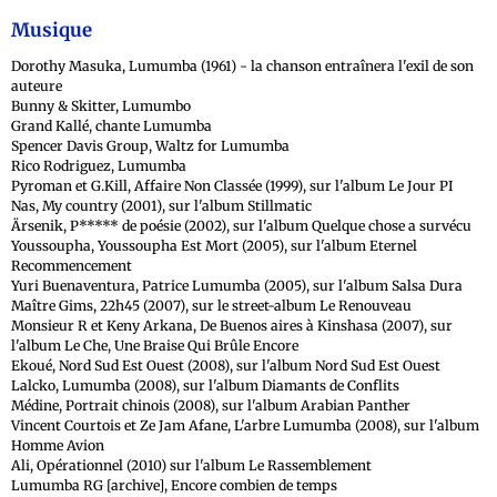
Musique
Dorothy Masuka, Lumumba (1961) - la chanson entraînera l'exil de son
auteure
Bunny & Skitter, Lumumbo
Grand Kallé, chante Lumumba
Spencer Davis Group, Waltz for Lumumba
Rico Rodriguez, Lumumba
Pyroman et G.Kill, Affaire Non Classée (1999), sur l'album Le Jour PI
Nas, My country (2001), sur l'album Stillmatic
Ärsenik, P***** de poésie (2002), sur l'album Quelque chose a survécu
Youssoupha, Youssoupha Est Mort (2005), sur l'album Eternel
Recommencement
Yuri Buenaventura, Patrice Lumumba (2005), sur l'album Salsa Dura
Maître Gims, 22h45 (2007), sur le street-album Le Renouveau
Monsieur R et Keny Arkana, De Buenos aires à Kinshasa (2007), sur
l'album Le Che, Une Braise Qui Brûle Encore
Ekoué, Nord Sud Est Ouest (2008), sur l'album Nord Sud Est Ouest
Lalcko, Lumumba (2008), sur l'album Diamants de Conflits
Médine, Portrait chinois (2008), sur l'album Arabian Panther
Vincent Courtois et Ze Jam Afane, L'arbre Lumumba (2008), sur l'album
Homme Avion
Ali, Opérationnel (2010) sur l'album Le Rassemblement
Lumumba RG [archive], Encore combien de temps