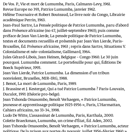
De Vos. P., Vie et mort de Lumumba, Paris, Calmann-Levy, 1961.
Revue Europe no 393, Patrice Lumumba, janvier 1962.
Hélène Tournaire et Robert Bouteaud, Le livre noir du Congo, Librairie
académique Perrin, 1963.
Jean-Paul Sartre, La Pensée politique de Patrice Lumumba, paru d'abord
dans Présence africaine (no 47, juillet-septembre 1963); puis comme
préface de Jean Van Lierde, La pensée politique de Patrice Lumumba,
textes et documents recueillis et présentés par Jean Van Lierde, Paris-
Bruxelles, Éd. Présence africaine, 1963 ; repris dans Sartre, Situations V.
Colonialisme et néo-colonialisme, Gallimard, 1964.
Jules Gérard-Libois, Jean Heinen, Belgique - Congo 1960. Le 30 juin
pourquoi. Lumumba comment. Le portefeuille pour qui, Éditions De
Boeck Supérieur, 1993.
Jean Van Lierde, Patrice Lumumba. La dimension d'un tribun
nonviolent, Bruxelles, MIR-IRG, 1988.
J. Benot, La mort de Lumumba, Paris, 1989.
J. Brassine et J. Kestergat, Qui a tué Patrice Lumumba ? Paris-Louvain,
Duculot, 1991 (théorie pro-belge).
Jean Tshonda Omasombo, Benoît Verhaegen, « Patrice Lumumba,
jeunesse et apprentissage politique 1925-1956 », Paris, L'Harmattan,
Cahiers africains, no 33-34, 1998.
Ludo De Witte, L'assassinat de Lumumba, Paris, Karthala, 2000.
Colette Braeckman, Lumumba, un crime d’État, Éd. Aden, 2002.
Jean Tshonda Omasombo, Benoît Verhaegen, « Patrice Lumumba, acteur
politique. De la prison aux portes du pouvoir, juillet 1956-février 1960 »,