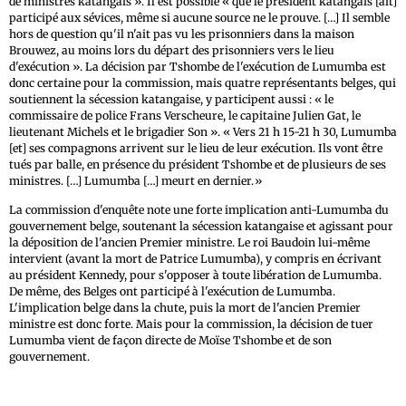
de ministres katangais ». Il est possible « que le président katangais [ait]
participé aux sévices, même si aucune source ne le prouve. […] Il semble
hors de question qu'il n'ait pas vu les prisonniers dans la maison
Brouwez, au moins lors du départ des prisonniers vers le lieu
d'exécution ». La décision par Tshombe de l'exécution de Lumumba est
donc certaine pour la commission, mais quatre représentants belges, qui
soutiennent la sécession katangaise, y participent aussi : « le
commissaire de police Frans Verscheure, le capitaine Julien Gat, le
lieutenant Michels et le brigadier Son ». « Vers 21 h 15-21 h 30, Lumumba
[et] ses compagnons arrivent sur le lieu de leur exécution. Ils vont être
tués par balle, en présence du président Tshombe et de plusieurs de ses
ministres. […] Lumumba […] meurt en dernier.»
La commission d'enquête note une forte implication anti-Lumumba du
gouvernement belge, soutenant la sécession katangaise et agissant pour
la déposition de l'ancien Premier ministre. Le roi Baudoin lui-même
intervient (avant la mort de Patrice Lumumba), y compris en écrivant
au président Kennedy, pour s'opposer à toute libération de Lumumba.
De même, des Belges ont participé à l'exécution de Lumumba.
L'implication belge dans la chute, puis la mort de l'ancien Premier
ministre est donc forte. Mais pour la commission, la décision de tuer
Lumumba vient de façon directe de Moïse Tshombe et de son
gouvernement.