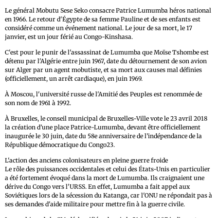
Le général Mobutu Sese Seko consacre Patrice Lumumba héros national
en 1966. Le retour d'Égypte de sa femme Pauline et de ses enfants est
considéré comme un événement national. Le jour de sa mort, le 17
janvier, est un jour férié au Congo-Kinshasa.
C'est pour le punir de l'assassinat de Lumumba que Moïse Tshombe est
détenu par l'Algérie entre juin 1967, date du détournement de son avion
sur Alger par un agent mobutiste, et sa mort aux causes mal définies
(officiellement, un arrêt cardiaque), en juin 1969.
À Moscou, l'université russe de l'Amitié des Peuples est renommée de
son nom de 1961 à 1992.
À Bruxelles, le conseil municipal de Bruxelles-Ville vote le 23 avril 2018
la création d’une place Patrice-Lumumba, devant être officiellement
inaugurée le 30 juin, date du 58e anniversaire de l’indépendance de la
République démocratique du Congo23.
L'action des anciens colonisateurs en pleine guerre froide
Le rôle des puissances occidentales et celui des États-Unis en particulier
a été fortement évoqué dans la mort de Lumumba. Ils craignaient une
dérive du Congo vers l'URSS. En effet, Lumumba a fait appel aux
Soviétiques lors de la sécession du Katanga, car l'ONU ne répondait pas à
ses demandes d'aide militaire pour mettre fin à la guerre civile.