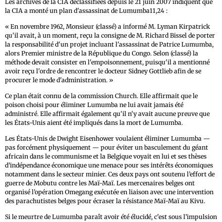
Les archives de la CIA déclassifiées depuis le 21 juin 2007 indiquent que
la CIA a monté un plan d'assassinat de Lumumba11,24 :
« En novembre 1962, Monsieur (classé) a informé M. Lyman Kirpatrick
qu'il avait, à un moment, reçu la consigne de M. Richard Bissel de porter
la responsabilité d'un projet incluant l'assassinat de Patrice Lumumba,
alors Premier ministre de la République du Congo. Selon (classé) la
méthode devait consister en l'empoisonnement, puisqu'il a mentionné
avoir reçu l'ordre de rencontrer le docteur Sidney Gottlieb afin de se
procurer le mode d'administration. »
Ce plan était connu de la commission Church. Elle affirmait que le
poison choisi pour éliminer Lumumba ne lui avait jamais été
administré. Elle affirmait également qu'il n'y avait aucune preuve que
les États-Unis aient été impliqués dans la mort de Lumumba.
Les États-Unis de Dwight Eisenhower voulaient éliminer Lumumba —
pas forcément physiquement — pour éviter un basculement du géant
africain dans le communisme et la Belgique voyait en lui et ses thèses
d’indépendance économique une menace pour ses intérêts économiques
notamment dans le secteur minier. Ces deux pays ont soutenu l’effort de
guerre de Mobutu contre les Maï-Maï. Les mercenaires belges ont
organisé l’opération Omegang exécutée en liaison avec une intervention
des parachutistes belges pour écraser la résistance Maï-Maï au Kivu.
Si le meurtre de Lumumba paraît avoir été élucidé, c'est sous l’impulsion