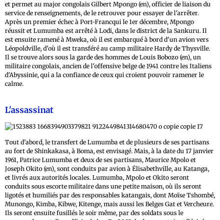
et permet au major congolais Gilbert Mpongo (en), officier de liaison du
service de renseignements, de le retrouver pour essayer de l'arrêter.
Après un premier échec à Port-Francqui le 1er décembre, Mpongo
réussit et Lumumba est arrêté à Lodi, dans le district de la Sankuru. Il
est ensuite ramené à Mweka, où il est embarqué à bord d'un avion vers
Léopoldville, d'où il est transféré au camp militaire Hardy de Thysville.
Il se trouve alors sous la garde des hommes de Louis Bobozo (en), un
militaire congolais, ancien de l'offensive belge de 1941 contre les Italiens
d'Abyssinie, qui a la confiance de ceux qui croient pouvoir ramener le
calme.
L'assassinat
Tout d'abord, le transfert de Lumumba et de plusieurs de ses partisans
au fort de Shinkakasa, à Boma, est envisagé. Mais, à la date du 17 janvier
1961, Patrice Lumumba et deux de ses partisans, Maurice Mpolo et
Joseph Okito (en), sont conduits par avion à Élisabethville, au Katanga,
et livrés aux autorités locales. Lumumba, Mpolo et Okito seront
conduits sous escorte militaire dans une petite maison, où ils seront
ligotés et humiliés par des responsables katangais, dont Moïse Tshombé,
Munongo, Kimba, Kibwe, Kitenge, mais aussi les Belges Gat et Vercheure.
Ils seront ensuite fusillés le soir même, par des soldats sous le