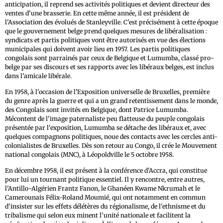
anticipation, il reprend ses activités politiques et devient directeur des
ventes d'une brasserie. En cette même année, il est président de
l'Association des évolués de Stanleyville. C'est précisément à cette époque
que le gouvernement belge prend quelques mesures de libéralisation :
syndicats et partis politiques vont être autorisés en vue des élections
municipales qui doivent avoir lieu en 1957. Les partis politiques
congolais sont parrainés par ceux de Belgique et Lumumba, classé pro-
belge par ses discours et ses rapports avec les libéraux belges, est inclus
dans l’amicale libérale.
En 1958, à l'occasion de l’Exposition universelle de Bruxelles, première
du genre après la guerre et qui a un grand retentissement dans le monde,
des Congolais sont invités en Belgique, dont Patrice Lumumba.
Mécontent de l'image paternaliste peu flatteuse du peuple congolais
présentée par l'exposition, Lumumba se détache des libéraux et, avec
quelques compagnons politiques, noue des contacts avec les cercles anti-
colonialistes de Bruxelles. Dès son retour au Congo, il crée le Mouvement
national congolais (MNC), à Léopoldville le 5 octobre 1958.
En décembre 1958, il est présent à la conférence d'Accra, qui constitue
pour lui un tournant politique essentiel. Il y rencontre, entre autres,
l'Antillo-Algérien Frantz Fanon, le Ghanéen Kwame Nkrumah et le
Camerounais Félix-Roland Moumié, qui ont notamment en commun
d'insister sur les effets délétères du régionalisme, de l'ethnisme et du
tribalisme qui selon eux minent l'unité nationale et facilitent la