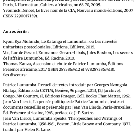
Paris, L'Harmattan, Cahiers africains, no 68-70, 2005.
Yvonnick Denoël, Le livre noir de la CIA, Nouveau monde éditions, 2007
(ISBN 2290017159).
Autres écrits :
Kyoni Kya Mulundu, Le Katanga et Lumumba : ou Les naïvetés
unitaristes postcoloniales, Éditions, Edilivre, 2015.
Vos, Luc de Gerard, Emmanuel Gerard-Libols, Jules Raxhon, Les secrets
de l'affaire Lumumba, Éd. Racine, 2010.
Thomas Kanza, Ascension et chute de Patrice Lumumba, Éditions
Présence africaine, 2017 (ISBN 2873863412 et 9782873863418).
Ses discours :
Patrice Lumumba. Recueil de textes introduit par Georges Nzongola-
Ntalaja, Éditions du CETIM, Genève, 96 pages, 2013, [2] [archive].
Congo, My Country, sl, Éditions Praeger, Coll. Books That Matter, 1962.
Jean Van Lierde, La pensée politique de Patrice Lumumba, textes et
documents recueillis et présentés par Jean Van Lierde, Paris-Bruxelles,
Éd. Présence africaine, 1963, préface de J.-P. Sartre.
Jean Van Lierde, Lumumba Speaks: The Speeches and Writings of
Patrice Lumumba, 1958-1961, Boston, Little Brown and Company, 1972,
traduit par Helen R. Lane.