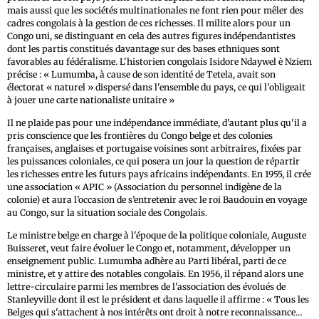
mais aussi que les sociétés multinationales ne font rien pour mêler des
cadres congolais à la gestion de ces richesses. Il milite alors pour un
Congo uni, se distinguant en cela des autres figures indépendantistes
dont les partis constitués davantage sur des bases ethniques sont
favorables au fédéralisme. L'historien congolais Isidore Ndaywel è Nziem
précise : « Lumumba, à cause de son identité de Tetela, avait son
électorat « naturel » dispersé dans l'ensemble du pays, ce qui l'obligeait
à jouer une carte nationaliste unitaire »
Il ne plaide pas pour une indépendance immédiate, d'autant plus qu'il a
pris conscience que les frontières du Congo belge et des colonies
françaises, anglaises et portugaise voisines sont arbitraires, fixées par
les puissances coloniales, ce qui posera un jour la question de répartir
les richesses entre les futurs pays africains indépendants. En 1955, il crée
une association « APIC » (Association du personnel indigène de la
colonie) et aura l’occasion de s’entretenir avec le roi Baudouin en voyage
au Congo, sur la situation sociale des Congolais.
Le ministre belge en charge à l'époque de la politique coloniale, Auguste
Buisseret, veut faire évoluer le Congo et, notamment, développer un
enseignement public. Lumumba adhère au Parti libéral, parti de ce
ministre, et y attire des notables congolais. En 1956, il répand alors une
lettre-circulaire parmi les membres de l'association des évolués de
Stanleyville dont il est le président et dans laquelle il affirme : « Tous les
Belges qui s'attachent à nos intérêts ont droit à notre reconnaissance…