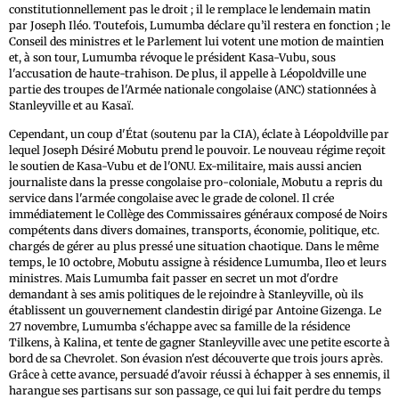
constitutionnellement pas le droit ; il le remplace le lendemain matin
par Joseph Iléo. Toutefois, Lumumba déclare qu’il restera en fonction ; le
Conseil des ministres et le Parlement lui votent une motion de maintien
et, à son tour, Lumumba révoque le président Kasa-Vubu, sous
l'accusation de haute-trahison. De plus, il appelle à Léopoldville une
partie des troupes de l'Armée nationale congolaise (ANC) stationnées à
Stanleyville et au Kasaï.
Cependant, un coup d'État (soutenu par la CIA), éclate à Léopoldville par
lequel Joseph Désiré Mobutu prend le pouvoir. Le nouveau régime reçoit
le soutien de Kasa-Vubu et de l'ONU. Ex-militaire, mais aussi ancien
journaliste dans la presse congolaise pro-coloniale, Mobutu a repris du
service dans l'armée congolaise avec le grade de colonel. Il crée
immédiatement le Collège des Commissaires généraux composé de Noirs
compétents dans divers domaines, transports, économie, politique, etc.
chargés de gérer au plus pressé une situation chaotique. Dans le même
temps, le 10 octobre, Mobutu assigne à résidence Lumumba, Ileo et leurs
ministres. Mais Lumumba fait passer en secret un mot d'ordre
demandant à ses amis politiques de le rejoindre à Stanleyville, où ils
établissent un gouvernement clandestin dirigé par Antoine Gizenga. Le
27 novembre, Lumumba s'échappe avec sa famille de la résidence
Tilkens, à Kalina, et tente de gagner Stanleyville avec une petite escorte à
bord de sa Chevrolet. Son évasion n'est découverte que trois jours après.
Grâce à cette avance, persuadé d'avoir réussi à échapper à ses ennemis, il
harangue ses partisans sur son passage, ce qui lui fait perdre du temps