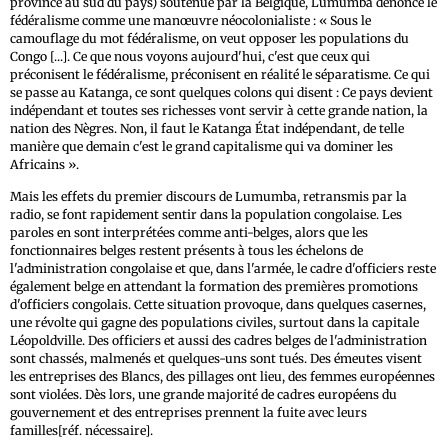
province au sud du pays) soutenue par la Belgique, Lumumba dénonce le
fédéralisme comme une manœuvre néocolonialiste : « Sous le
camouflage du mot fédéralisme, on veut opposer les populations du
Congo [...]. Ce que nous voyons aujourd'hui, c'est que ceux qui
préconisent le fédéralisme, préconisent en réalité le séparatisme. Ce qui
se passe au Katanga, ce sont quelques colons qui disent : Ce pays devient
indépendant et toutes ses richesses vont servir à cette grande nation, la
nation des Nègres. Non, il faut le Katanga État indépendant, de telle
manière que demain c'est le grand capitalisme qui va dominer les
Africains ».
Mais les effets du premier discours de Lumumba, retransmis par la
radio, se font rapidement sentir dans la population congolaise. Les
paroles en sont interprétées comme anti-belges, alors que les
fonctionnaires belges restent présents à tous les échelons de
l'administration congolaise et que, dans l'armée, le cadre d'officiers reste
également belge en attendant la formation des premières promotions
d'officiers congolais. Cette situation provoque, dans quelques casernes,
une révolte qui gagne des populations civiles, surtout dans la capitale
Léopoldville. Des officiers et aussi des cadres belges de l'administration
sont chassés, malmenés et quelques-uns sont tués. Des émeutes visent
les entreprises des Blancs, des pillages ont lieu, des femmes européennes
sont violées. Dès lors, une grande majorité de cadres européens du
gouvernement et des entreprises prennent la fuite avec leurs
familles[réf. nécessaire].