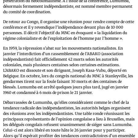
pénétration du néocolonialisme. À l'issue de la conférence, Lumumba,
désormais fermement indépendantiste, est nommé membre permanent
du comité de coordination.
De retour au Congo, il organise une réunion pour rendre compte de cette
conférence et il y revendique l'indépendance devant plus de 10 000
personnes. Il décrit l'objectif du MNC en évoquant « la liquidation du
régime colonialiste et de l'exploitation de l’homme par l'homme ».
En 1959, la répression s'abat sur les mouvements nationalistes. En
janvier l'interdiction d'un rassemblement de l'ABAKO (association
indépendantiste) fait officiellement 42 morts selon les autorités
coloniales, mais plusieurs centaines selon certaines estimations.
L'ABAKO est dissoute et son dirigeant, Joseph Kasa-Vubu, déporté en
Belgique. En octobre, lors du congrès national du MNC à Stanleyville, les
gendarmes tirent sur la foule faisant 30 morts et des centaines de
blessés. Lumumba est arrêté quelques jours plus tard, jugé en janvier
1960 et condamné à 6 mois de prison le 21 janvier.
Débarrassées de Lumumba, qu'elles considéraient comme le chef de la
tendance radicale des indépendantistes, les autorités belges organisent
des réunions avec les indépendantistes. Une table ronde réunissant les
principaux représentants de l'opinion congolaise a lieu à Bruxelles, mais
les délégués congolais refusent unanimement de siéger sans Lumumba.
Celui-ci est alors libéré en toute hâte le 26 janvier pour y participer.
Alors qu'il espérait profiter des tendances contradictoires d'un ensemble