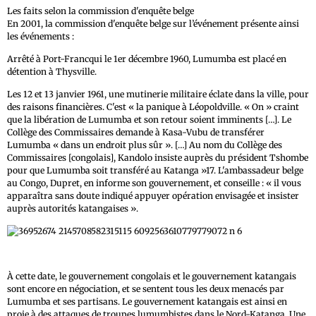
Les faits selon la commission d'enquête belge
En 2001, la commission d'enquête belge sur l’événement présente ainsi
les événements :
Arrêté à Port-Francqui le 1er décembre 1960, Lumumba est placé en
détention à Thysville.
Les 12 et 13 janvier 1961, une mutinerie militaire éclate dans la ville, pour
des raisons financières. C'est « la panique à Léopoldville. « On » craint
que la libération de Lumumba et son retour soient imminents […]. Le
Collège des Commissaires demande à Kasa-Vubu de transférer
Lumumba « dans un endroit plus sûr ». […] Au nom du Collège des
Commissaires [congolais], Kandolo insiste auprès du président Tshombe
pour que Lumumba soit transféré au Katanga »17. L'ambassadeur belge
au Congo, Dupret, en informe son gouvernement, et conseille : « il vous
apparaîtra sans doute indiqué appuyer opération envisagée et insister
auprès autorités katangaises ».
À cette date, le gouvernement congolais et le gouvernement katangais
sont encore en négociation, et se sentent tous les deux menacés par
Lumumba et ses partisans. Le gouvernement katangais est ainsi en
proie à des attaques de troupes lumumbistes dans le Nord-Katanga. Une