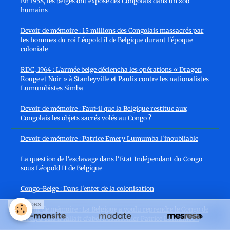
En 1958, les belges ont exposé des Congolais dans un zoo
humains
Devoir de mémoire : 15 millions des Congolais massacrés par
les hommes du roi Léopold iI de Belgique durant l'époque
coloniale
RDC, 1964 : L'armée belge déclencha les opérations « Dragon
Rouge et Noir » à Stanleyville et Paulis contre les nationalistes
Lumumbistes Simba
Devoir de mémoire : Faut-il que la Belgique restitue aux
Congolais les objets sacrés volés au Congo ?
Devoir de mémoire : Patrice Emery Lumumba l'inoubliable
La question de l'esclavage dans l'Etat Indépendant du Congo
sous Léopold II de Belgique
Congo-Belge : Dans l'enfer de la colonisation
SPONSORS
Devoir de mémoire : La Belgique a voulu reprendre le Congo de
force, à cela il fallait d'abord assassiner Patrice Lumumba !