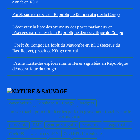
année en RDC
Forêt, source de vie en République Démocratique du Congo
Découvrez la liste des animaux des parcs nationaux et
réserves naturelles de la République démocratique du Congo
ℹ️ Forêt du Congo : La forêt du Mayombe en RDC (secteur du
Bas-fleuve), province Kôngo central
ℹ️Faune : Liste des espèces mammifères signalées en République
démocratique du Congo
coronavirus
Kinshasa RD Congo
budgets
un ver marin pourrait aider les patients gravement touchés par le
coronavirus
pandémie
FMI
groupe sanguin
économie
lavage mains
Covid-19
vaccin covid-19
Covid-19 : L'arénicole