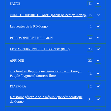
SANTÉ
31
CONGO CULTURE ET ARTS (Ntoki pe Zebi ya Kongo)
15
Les routes de la RD Congo
1
PHILOSOPHIE ET RELIGION
32
LES 145 TERRITOIRES DU CONGO (RDC)
23
AFRIQUE
22
ℹ️ La foret en République Démocratique du Congo :
15
Peuple (Pygmées) faune et flore
DIASPORA
2
L'histoire générale de la République démocratique
30
du Congo