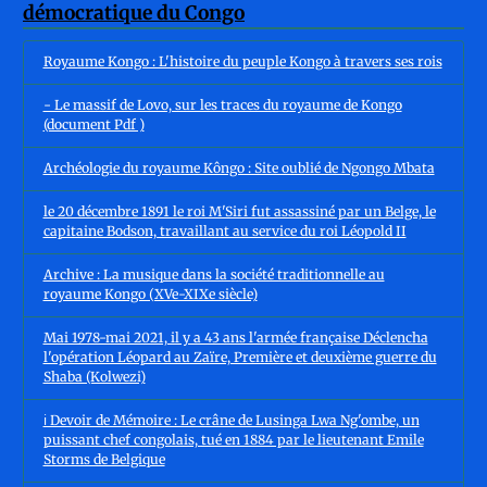
Royaume Kongo : L'histoire du peuple Kongo à travers ses rois
- Le massif de Lovo, sur les traces du royaume de Kongo
(document Pdf )
Archéologie du royaume Kôngo : Site oublié de Ngongo Mbata
le 20 décembre 1891 le roi M'Siri fut assassiné par un Belge, le
capitaine Bodson, travaillant au service du roi Léopold II
Archive : La musique dans la société traditionnelle au
royaume Kongo (XVe-XIXe siècle)
Mai 1978-mai 2021, il y a 43 ans l'armée française Déclencha
l'opération Léopard au Zaïre, Première et deuxième guerre du
Shaba (Kolwezi)
ℹ️ Devoir de Mémoire : Le crâne de Lusinga Lwa Ng'ombe, un
puissant chef congolais, tué en 1884 par le lieutenant Emile
Storms de Belgique