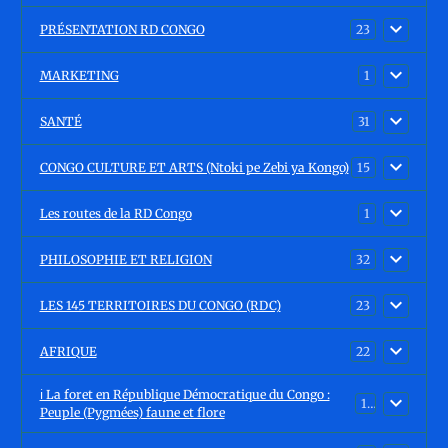
PRÉSENTATION RD CONGO
23
MARKETING
1
SANTÉ
31
CONGO CULTURE ET ARTS (Ntoki pe Zebi ya Kongo)
15
Les routes de la RD Congo
1
PHILOSOPHIE ET RELIGION
32
LES 145 TERRITOIRES DU CONGO (RDC)
23
AFRIQUE
22
ℹ️ La foret en République Démocratique du Congo :
15
Peuple (Pygmées) faune et flore