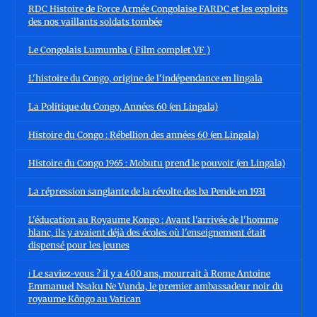
RDC Histoire de Force Armée Congolaise FARDC et les exploits
des nos vaillants soldats tombée
Le Congolais Lumumba ( Film complet VF )
L'histoire du Congo, origine de l'indépendance en lingala
La Politique du Congo, Années 60 (en Lingala)
Histoire du Congo : Rébellion des années 60 (en Lingala)
Histoire du Congo 1965 : Mobutu prend le pouvoir (en Lingala)
La répression sanglante de la révolte des ba Pende en 1931
L'éducation au Royaume Kongo : Avant l'arrivée de l'homme
blanc, ils y avaient déjà des écoles où l'enseignement était
dispensé pour les jeunes
ℹ️ Le saviez-vous ? il y a 400 ans, mourrait à Rome Antoine
Emmanuel Nsaku Ne Vunda, le premier ambassadeur noir du
royaume Kôngo au Vatican