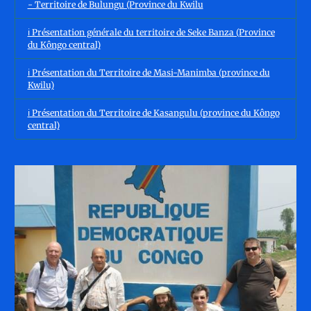
- Territoire de Bulungu (Province du Kwilu
ℹ️ Présentation générale du territoire de Seke Banza (Province
du Kôngo central)
ℹ️ Présentation du Territoire de Masi-Manimba (province du
Kwilu)
ℹ️ Présentation du Territoire de Kasangulu (province du Kôngo
central)