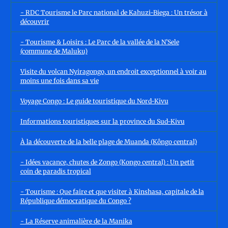
- RDC Tourisme le Parc national de Kahuzi-Biega : Un trésor à
découvrir
- Tourisme & Loisirs : Le Parc de la vallée de la N’Sele
(commune de Maluku)
Visite du volcan Nyiragongo, un endroit exceptionnel à voir au
moins une fois dans sa vie
Voyage Congo : Le guide touristique du Nord-Kivu
Informations touristiques sur la province du Sud-Kivu
À la découverte de la belle plage de Muanda (Kôngo central)
- Idées vacance, chutes de Zongo (Kongo central) : Un petit
coin de paradis tropical
- Tourisme : Que faire et que visiter à Kinshasa, capitale de la
République démocratique du Congo ?
- La Réserve animalière de la Manika