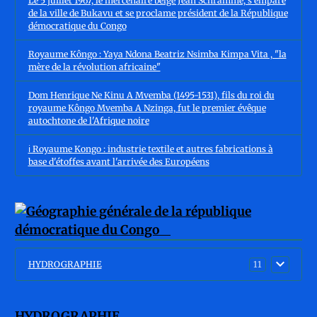
Le 5 juillet 1967, le mercenaire belge Jean Schramme, s'empare
de la ville de Bukavu et se proclame président de la République
démocratique du Congo
Royaume Kôngo : Yaya Ndona Beatriz Nsimba Kimpa Vita , "la
mère de la révolution africaine"
Dom Henrique Ne Kinu A Mvemba (1495-1531), fils du roi du
royaume Kôngo Mvemba A Nzinga, fut le premier évêque
autochtone de l'Afrique noire
ℹ️ Royaume Kongo : industrie textile et autres fabrications à
base d'étoffes avant l'arrivée des Européens
HYDROGRAPHIE
11
HYDROGRAPHIE