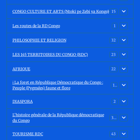
CONGO CULTURE ET ARTS (Ntoki pe Zebi ya Kongo)
15
Les routes de la RD Congo
1
PHILOSOPHIE ET RELIGION
32
LES 145 TERRITOIRES DU CONGO (RDC)
23
AFRIQUE
22
ℹ️ La foret en République Démocratique du Congo :
15
Peuple (Pygmées) faune et flore
DIASPORA
2
L'histoire générale de la République démocratique
30
du Congo
TOURISME RDC
43