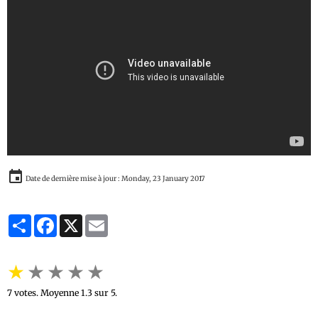
Date de dernière mise à jour : Monday, 23 January 2017
Partager
Facebook
X
Email
★
★
★
★
★
7
votes. Moyenne
1.3
sur 5.