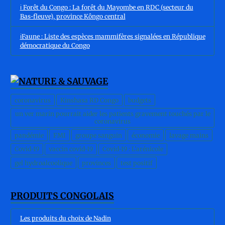
ℹ️ Forêt du Congo : La forêt du Mayombe en RDC (secteur du
Bas-fleuve), province Kôngo central
ℹ️Faune : Liste des espèces mammifères signalées en République
démocratique du Congo
coronavirus
Kinshasa RD Congo
budgets
un ver marin pourrait aider les patients gravement touchés par le
coronavirus
pandémie
FMI
groupe sanguin
économie
lavage mains
Covid-19
vaccin covid-19
Covid-19 : L'arénicole
gel hydroalcoolique
provinces
test positif
PRODUITS CONGOLAIS
Les produits du choix de Nadin