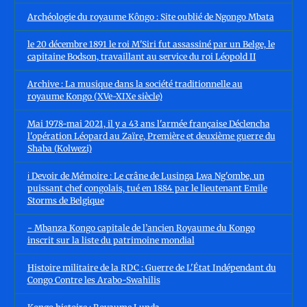
Archéologie du royaume Kôngo : Site oublié de Ngongo Mbata
le 20 décembre 1891 le roi M'Siri fut assassiné par un Belge, le
capitaine Bodson, travaillant au service du roi Léopold II
Archive : La musique dans la société traditionnelle au
royaume Kongo (XVe-XIXe siècle)
Mai 1978-mai 2021, il y a 43 ans l'armée française Déclencha
l'opération Léopard au Zaïre, Première et deuxième guerre du
Shaba (Kolwezi)
ℹ️ Devoir de Mémoire : Le crâne de Lusinga Lwa Ng'ombe, un
puissant chef congolais, tué en 1884 par le lieutenant Emile
Storms de Belgique
- Mbanza Kongo capitale de l’ancien Royaume du Kongo
inscrit sur la liste du patrimoine mondial
Histoire militaire de la RDC : Guerre de L'État Indépendant du
Congo Contre les Arabo-Swahilis