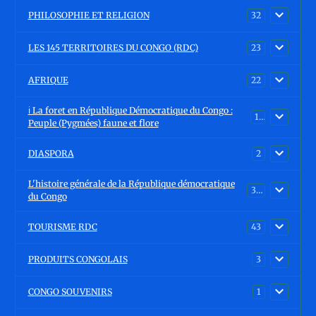
PHILOSOPHIE ET RELIGION
32
LES 145 TERRITOIRES DU CONGO (RDC)
23
AFRIQUE
22
ℹ️ La foret en République Démocratique du Congo :
15
Peuple (Pygmées) faune et flore
DIASPORA
2
L'histoire générale de la République démocratique
30
du Congo
TOURISME RDC
43
PRODUITS CONGOLAIS
3
CONGO SOUVENIRS
1