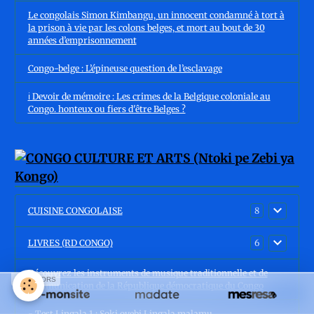
Le congolais Simon Kimbangu, un innocent condamné à tort à
la prison à vie par les colons belges, et mort au bout de 30
années d’emprisonnement
Congo-belge : L’épineuse question de l’esclavage
ℹ️ Devoir de mémoire : Les crimes de la Belgique coloniale au
Congo. honteux ou fiers d'être Belges ?
CUISINE CONGOLAISE
8
LIVRES (RD CONGO)
6
Découvrez les instruments de musique traditionnelle et de
SPONSORS
communication de la République démocratique du Congo
- Test Lingala 1 : Soki oyebi Lingala malamu