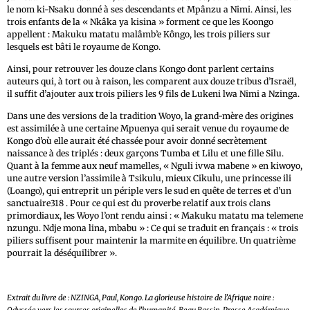
le nom ki-Nsaku donné à ses descendants et Mpânzu a Nimi. Ainsi, les
trois enfants de la « Nkâka ya kisina » forment ce que les Koongo
appellent : Makuku matatu malâmb’e Kôngo, les trois piliers sur
lesquels est bâti le royaume de Kongo.
Ainsi, pour retrouver les douze clans Kongo dont parlent certains
auteurs qui, à tort ou à raison, les comparent aux douze tribus d’Israël,
il suffit d’ajouter aux trois piliers les 9 fils de Lukeni lwa Nimi a Nzinga.
Dans une des versions de la tradition Woyo, la grand-mère des origines
est assimilée à une certaine Mpuenya qui serait venue du royaume de
Kongo d’où elle aurait été chassée pour avoir donné secrètement
naissance à des triplés : deux garçons Tumba et Lilu et une fille Silu.
Quant à la femme aux neuf mamelles, « Nguli ivwa mabene » en kiwoyo,
une autre version l’assimile à Tsikulu, mieux Cikulu, une princesse ili
(Loango), qui entreprit un périple vers le sud en quête de terres et d’un
sanctuaire318 . Pour ce qui est du proverbe relatif aux trois clans
primordiaux, les Woyo l’ont rendu ainsi : « Makuku matatu ma telemene
nzungu. Ndje mona lina, mbabu » : Ce qui se traduit en français : « trois
piliers suffisent pour maintenir la marmite en équilibre. Un quatrième
pourrait la déséquilibrer ».
Extrait du livre de : NZINGA, Paul, Kongo. La glorieuse histoire de l’Afrique noire :