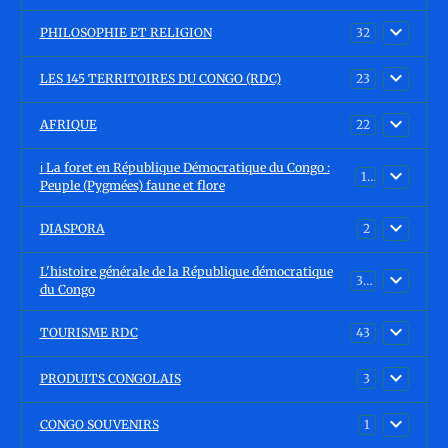
PHILOSOPHIE ET RELIGION
32
LES 145 TERRITOIRES DU CONGO (RDC)
23
AFRIQUE
22
ℹ️ La foret en République Démocratique du Congo :
15
Peuple (Pygmées) faune et flore
DIASPORA
2
L'histoire générale de la République démocratique
30
du Congo
TOURISME RDC
43
PRODUITS CONGOLAIS
3
CONGO SOUVENIRS
1