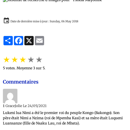
Date de dernière mise à jour : Sunday, 06 May 2018
Partager
Facebook
X
Email
★
★
★
★
★
5
votes. Moyenne
3
sur 5.
Commentaires
1
GraceJolie
Le 24/05/2021
Lukeni lua Nimi a été le premier roi du peuple Kongo (Bakongo). Son
père était Nimi a Nzima (roi de Mpemba Kasi) et sa mère était Luqueni
Luansanze (fille de Nsaku Lau, roi de Mbata).