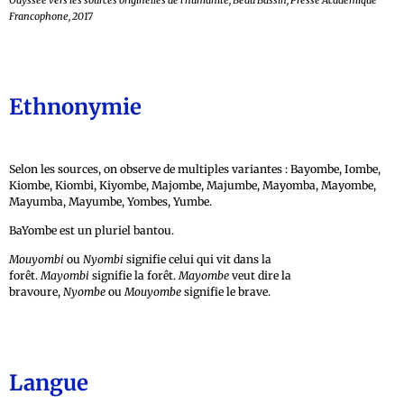
Odyssée vers les sources originelles de l’humanité, Beau Bassin, Presse Académique
Francophone, 2017
Ethnonymie
Selon les sources, on observe de multiples variantes : Bayombe, Iombe,
Kiombe, Kiombi, Kiyombe, Majombe, Majumbe, Mayomba, Mayombe,
Mayumba, Mayumbe, Yombes, Yumbe.
BaYombe est un pluriel bantou.
Mouyombi
ou
Nyombi
signifie celui qui vit dans la
forêt.
Mayombi
signifie la forêt.
Mayombe
veut dire la
bravoure,
Nyombe
ou
Mouyombe
signifie le brave.
Langue