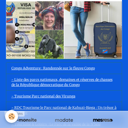
Congo Adventure : Randonnée sur le fleuve Congo
- Liste des parcs nationaux, domaines et réserves de chasses
de la République démocratique du Congo
- Tourisme Parc national des Virunga
- RDC Tourisme le Parc national de Kahuzi-Biega : Un trésor à
découvrir
SPONSORS
- Tourisme & Loisirs : Le Parc de la vallée de la N’Sele