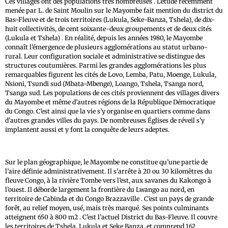
Ces villages ont des populations très nombreuses . L’étude récemment
menée par L. de Saint Moulin sur le Mayombe fait mention du district du
Bas-Fleuve et de trois territoires (Lukula, Seke-Banza, Tshela), de dix-
huit collectivités, de cent soixante-deux groupements et de deux cités
(Lukula et Tshela) . En réalité, depuis les années 1980, le Mayombe
connaît l’émergence de plusieurs agglomérations au statut urbano-
rural. Leur configuration sociale et administrative se distingue des
structures coutumières. Parmi les grandes agglomérations les plus
remarquables figurent les cités de Lovo, Lemba, Patu, Moenge, Lukula,
Nsioni, Tsundi sud (Mbata-Mbenge), Loango, Tshela, Tsanga nord,
Tsanga sud. Les populations de ces cités proviennent des villages divers
du Mayombe et même d’autres régions de la République Démocratique
du Congo. C’est ainsi que la vie s’y organise en quartiers comme dans
d’autres grandes villes du pays. De nombreuses Églises de réveil s’y
implantent aussi et y font la conquête de leurs adeptes.
Sur le plan géographique, le Mayombe ne constitue qu’une partie de
l’aire définie administrativement. Il s’arrête à 20 ou 30 kilomètres du
fleuve Congo, à la rivière Tombe vers l’est, aux savanes du Kakongo à
l’ouest. Il déborde largement la frontière du Lwango au nord, en
territoire de Cabinda et du Congo Brazzaville . C’est un pays de grande
forêt, au relief moyen, usé, mais très marqué. Ses points culminants
atteignent 650 à 800 m2 . C’est l’actuel District du Bas-Fleuve. Il couvre
les territoires de Tshela, Lukula et Seke Banza, et comprend 162