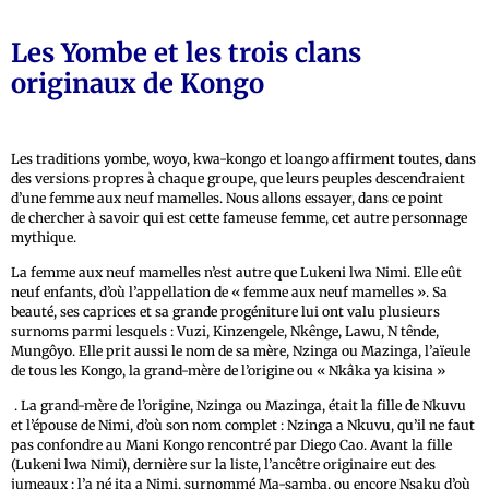
Les Yombe et les trois clans
originaux de Kongo
Les traditions yombe, woyo, kwa-kongo et loango affirment toutes, dans
des versions propres à chaque groupe, que leurs peuples descendraient
d’une femme aux neuf mamelles. Nous allons essayer, dans ce point
de chercher à savoir qui est cette fameuse femme, cet autre personnage
mythique.
La femme aux neuf mamelles n’est autre que Lukeni lwa Nimi. Elle eût
neuf enfants, d’où l’appellation de « femme aux neuf mamelles ». Sa
beauté, ses caprices et sa grande progéniture lui ont valu plusieurs
surnoms parmi lesquels : Vuzi, Kinzengele, Nkênge, Lawu, N tênde,
Mungôyo. Elle prit aussi le nom de sa mère, Nzinga ou Mazinga, l’aïeule
de tous les Kongo, la grand-mère de l’origine ou « Nkâka ya kisina »
. La grand-mère de l’origine, Nzinga ou Mazinga, était la fille de Nkuvu
et l’épouse de Nimi, d’où son nom complet : Nzinga a Nkuvu, qu’il ne faut
pas confondre au Mani Kongo rencontré par Diego Cao. Avant la fille
(Lukeni lwa Nimi), dernière sur la liste, l’ancêtre originaire eut des
jumeaux : l’a né ita a Nimi, surnommé Ma-samba, ou encore Nsaku d’où