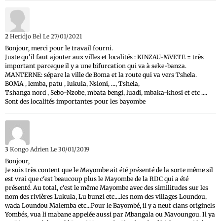
2
Heridjo Bel
Le 27/01/2021
Bonjour, merci pour le travail fourni.
Juste qu'il faut ajouter aux villes et localités : KINZAU-MVETE = très
important parceque il y a une bifurcation qui va à seke-banza.
MANTERNE: sépare la ville de Boma et la route qui va vers Tshela.
BOMA , lemba, patu , lukula, Nsioni, ..., Tshela,
Tshanga nord , Sebo-Nzobe, mbata bengi, luadi, mbaka-khosi et etc ....
Sont des localités importantes pour les bayombe
3
Kongo Adrien
Le 30/01/2019
Bonjour,
Je suis très content que le Mayombe ait été présenté de la sorte même sil
est vrai que c'est beaucoup plus le Mayombe de la RDC qui a été
présenté. Au total, c'est le même Mayombe avec des similitudes sur les
nom des rivières Lukula, Lu bunzi etc....les nom des villages Loundou,
wada Loundou Malemba etc...Pour le Bayombé, il y a neuf clans originels
Yombés, vua li mabane appelée aussi par Mbangala ou Mavoungou. Il ya