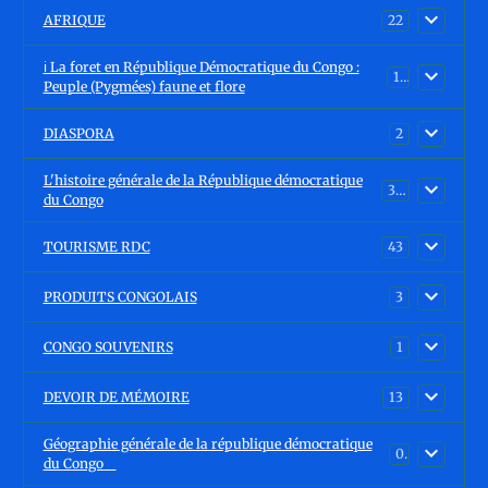
AFRIQUE
22
ℹ️ La foret en République Démocratique du Congo :
15
Peuple (Pygmées) faune et flore
DIASPORA
2
L'histoire générale de la République démocratique
30
du Congo
TOURISME RDC
43
PRODUITS CONGOLAIS
3
CONGO SOUVENIRS
1
DEVOIR DE MÉMOIRE
13
Géographie générale de la république démocratique
0
du Congo