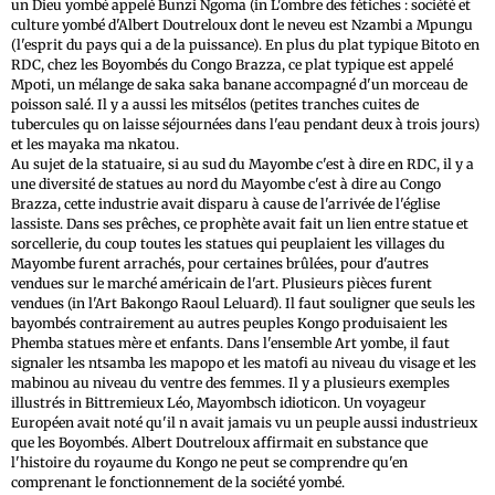
un Dieu yombé appelé Bunzi Ngoma (in L'ombre des fétiches : société et
culture yombé d'Albert Doutreloux dont le neveu est Nzambi a Mpungu
(l'esprit du pays qui a de la puissance). En plus du plat typique Bitoto en
RDC, chez les Boyombés du Congo Brazza, ce plat typique est appelé
Mpoti, un mélange de saka saka banane accompagné d'un morceau de
poisson salé. Il y a aussi les mitsélos (petites tranches cuites de
tubercules qu on laisse séjournées dans l'eau pendant deux à trois jours)
et les mayaka ma nkatou.
Au sujet de la statuaire, si au sud du Mayombe c'est à dire en RDC, il y a
une diversité de statues au nord du Mayombe c'est à dire au Congo
Brazza, cette industrie avait disparu à cause de l'arrivée de l'église
lassiste. Dans ses prêches, ce prophète avait fait un lien entre statue et
sorcellerie, du coup toutes les statues qui peuplaient les villages du
Mayombe furent arrachés, pour certaines brûlées, pour d'autres
vendues sur le marché américain de l'art. Plusieurs pièces furent
vendues (in l'Art Bakongo Raoul Leluard). Il faut souligner que seuls les
bayombés contrairement au autres peuples Kongo produisaient les
Phemba statues mère et enfants. Dans l'ensemble Art yombe, il faut
signaler les ntsamba les mapopo et les matofi au niveau du visage et les
mabinou au niveau du ventre des femmes. Il y a plusieurs exemples
illustrés in Bittremieux Léo, Mayombsch idioticon. Un voyageur
Européen avait noté qu'il n avait jamais vu un peuple aussi industrieux
que les Boyombés. Albert Doutreloux affirmait en substance que
l'histoire du royaume du Kongo ne peut se comprendre qu'en
comprenant le fonctionnement de la société yombé.