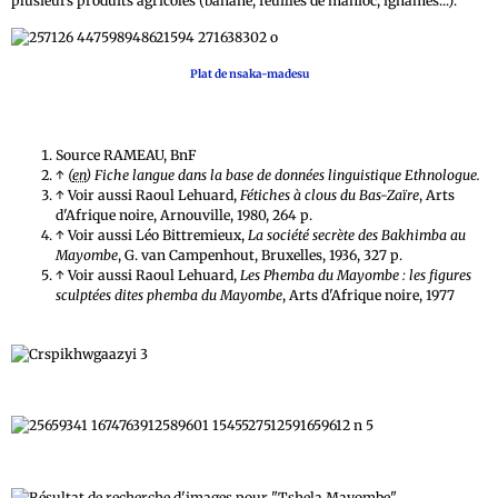
plusieurs produits agricoles (banane, feuilles de manioc, ignames...).
Plat de nsaka-madesu
Source RAMEAU, BnF
↑
(
en
) Fiche langue dans la base de données linguistique
Ethnologue.
↑ Voir aussi Raoul Lehuard,
Fétiches à clous du Bas-Zaïre
, Arts
d'Afrique noire, Arnouville, 1980, 264 p.
↑ Voir aussi Léo Bittremieux,
La société secrète des Bakhimba au
Mayombe
, G. van Campenhout, Bruxelles, 1936, 327 p.
↑ Voir aussi Raoul Lehuard,
Les Phemba du Mayombe : les figures
sculptées dites phemba du Mayombe
, Arts d'Afrique noire, 1977