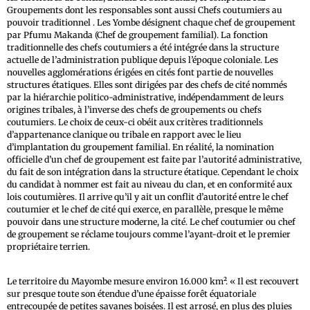
Groupements dont les responsables sont aussi Chefs coutumiers au
pouvoir traditionnel . Les Yombe désignent chaque chef de groupement
par Pfumu Makanda (Chef de groupement familial). La fonction
traditionnelle des chefs coutumiers a été intégrée dans la structure
actuelle de l’administration publique depuis l’époque coloniale. Les
nouvelles agglomérations érigées en cités font partie de nouvelles
structures étatiques. Elles sont dirigées par des chefs de cité nommés
par la hiérarchie politico-administrative, indépendamment de leurs
origines tribales, à l’inverse des chefs de groupements ou chefs
coutumiers. Le choix de ceux-ci obéit aux critères traditionnels
d’appartenance clanique ou tribale en rapport avec le lieu
d’implantation du groupement familial. En réalité, la nomination
officielle d’un chef de groupement est faite par l’autorité administrative,
du fait de son intégration dans la structure étatique. Cependant le choix
du candidat à nommer est fait au niveau du clan, et en conformité aux
lois coutumières. Il arrive qu’il y ait un conflit d’autorité entre le chef
coutumier et le chef de cité qui exerce, en parallèle, presque le même
pouvoir dans une structure moderne, la cité. Le chef coutumier ou chef
de groupement se réclame toujours comme l’ayant-droit et le premier
propriétaire terrien.
Le territoire du Mayombe mesure environ 16.000 km². « Il est recouvert
sur presque toute son étendue d’une épaisse forêt équatoriale
entrecoupée de petites savanes boisées. Il est arrosé, en plus des pluies