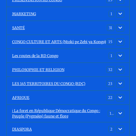
MARKETING
1
SANTÉ
31
CONGO CULTURE ET ARTS (Ntoki pe Zebi ya Kongo)
15
Les routes de la RD Congo
1
PHILOSOPHIE ET RELIGION
32
LES 145 TERRITOIRES DU CONGO (RDC)
23
AFRIQUE
22
ℹ️ La foret en République Démocratique du Congo :
15
Peuple (Pygmées) faune et flore
DIASPORA
2