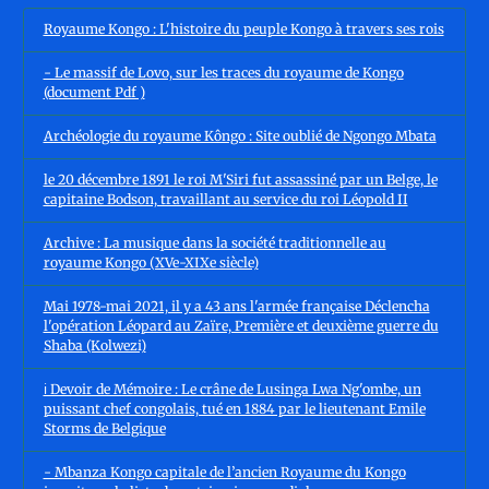
Royaume Kongo : L'histoire du peuple Kongo à travers ses rois
- Le massif de Lovo, sur les traces du royaume de Kongo
(document Pdf )
Archéologie du royaume Kôngo : Site oublié de Ngongo Mbata
le 20 décembre 1891 le roi M'Siri fut assassiné par un Belge, le
capitaine Bodson, travaillant au service du roi Léopold II
Archive : La musique dans la société traditionnelle au
royaume Kongo (XVe-XIXe siècle)
Mai 1978-mai 2021, il y a 43 ans l'armée française Déclencha
l'opération Léopard au Zaïre, Première et deuxième guerre du
Shaba (Kolwezi)
ℹ️ Devoir de Mémoire : Le crâne de Lusinga Lwa Ng'ombe, un
puissant chef congolais, tué en 1884 par le lieutenant Emile
Storms de Belgique
- Mbanza Kongo capitale de l’ancien Royaume du Kongo