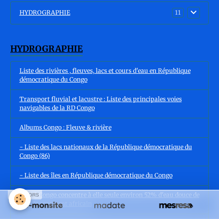
HYDROGRAPHIE
11
HYDROGRAPHIE
Liste des rivières , fleuves, lacs et cours d'eau en République
démocratique du Congo
Transport fluvial et lacustre : Liste des principales voies
navigables de la RD Congo
Albums Congo : Fleuve & rivière
- Liste des lacs nationaux de la République démocratique du
Congo (86)
- Liste des îles en République démocratique du Congo
La RD Congo concentre à elle seule environ 52% d'eau douce de
SPONSORS
tout le continent africain