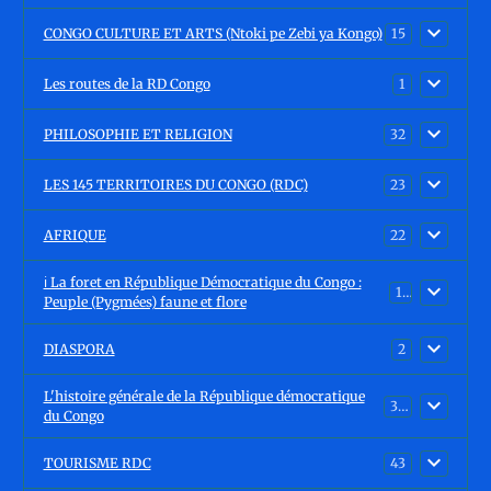
CONGO CULTURE ET ARTS (Ntoki pe Zebi ya Kongo)
15
Les routes de la RD Congo
1
PHILOSOPHIE ET RELIGION
32
LES 145 TERRITOIRES DU CONGO (RDC)
23
AFRIQUE
22
ℹ️ La foret en République Démocratique du Congo :
15
Peuple (Pygmées) faune et flore
DIASPORA
2
L'histoire générale de la République démocratique
30
du Congo
TOURISME RDC
43