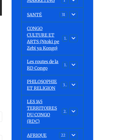
MARKETING
1
SANTÉ
31
CONGO
CULTURE ET
15
ARTS (Ntoki pe
Zebi ya Kongo)
Les routes de la
1
RD Congo
PHILOSOPHIE
32
ET RELIGION
LES 145
TERRITOIRES
23
DU CONGO
(RDC)
AFRIQUE
22