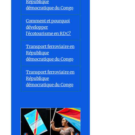
République
démocratique du Congo
Comment et pourquoi
développer
l’écotourisme en RDC?
Transport ferroviaire en
République
démocratique du Congo
Transport ferroviaire en
République
démocratique du Congo