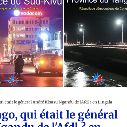
ui était le général André Kisasu Ngandu de l'Afdl ? en Lingala
go, qui était le général