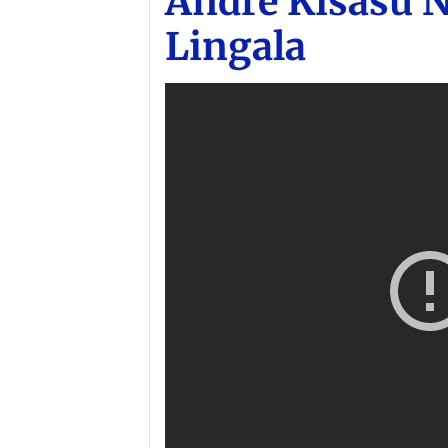
André Kisasu Ng
Lingala