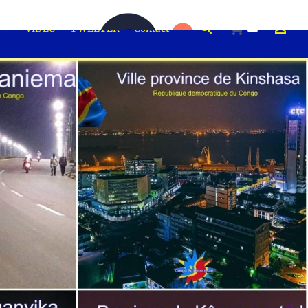
0
É
VIDEO
TWEETER
Contact