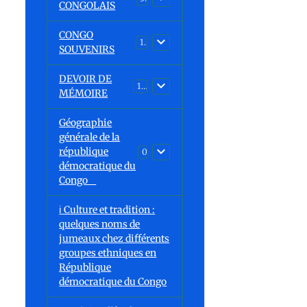
CONGOLAIS
CONGO
1
SOUVENIRS
DEVOIR DE
13
MÉMOIRE
Géographie
générale de la
république
0
démocratique du
Congo
ℹ️ Culture et tradition :
quelques noms de
jumeaux chez différents
groupes ethniques en
République
démocratique du Congo