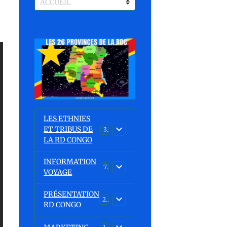
LES ETHNIES
ET TRIBUS DE
37
LA RD CONGO
INFORMATION
7
VOYAGE
PRÉSENTATION
23
RD CONGO