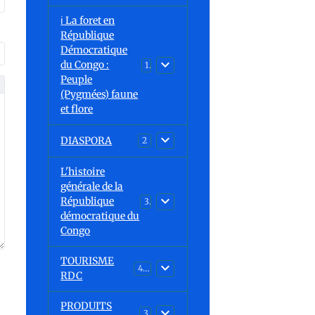
ℹ️ La foret en
République
Démocratique
du Congo :
15
Peuple
(Pygmées) faune
et flore
DIASPORA
2
L'histoire
générale de la
République
30
démocratique du
Congo
TOURISME
43
RDC
PRODUITS
3