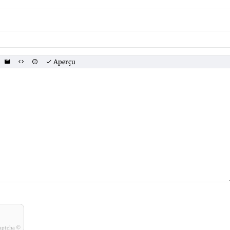
Aperçu
aptcha ©