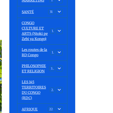
MARKETING
1
SANTÉ
31
CONGO
CULTURE ET
15
ARTS (Ntoki pe
Zebi ya Kongo)
Les routes de la
1
RD Congo
PHILOSOPHIE
32
ET RELIGION
LES 145
TERRITOIRES
23
DU CONGO
(RDC)
AFRIQUE
22