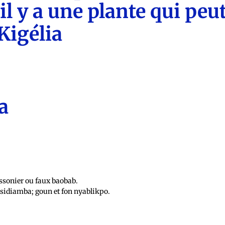
il y a une plante qui peu
 Kigélia
a
ssonier ou faux baobab.
 sidiamba; goun et fon nyablikpo.