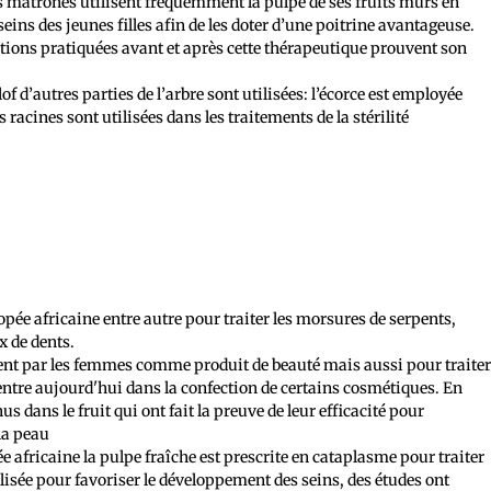
es matrones utilisent fréquemment la pulpe de ses fruits mûrs en
 seins des jeunes filles afin de les doter d’une poitrine avantageuse.
tions pratiquées avant et après cette thérapeutique prouvent son
f d’autres parties de l’arbre sont utilisées: l’écorce est employée
s racines sont utilisées dans les traitements de la stérilité
opée africaine entre autre pour traiter les morsures de serpents,
x de dents.
ment par les femmes comme produit de beauté mais aussi pour traite
le entre aujourd'hui dans la confection de certains cosmétiques. En
us dans le fruit qui ont fait la preuve de leur efficacité pour
 la peau
africaine la pulpe fraîche est prescrite en cataplasme pour traiter
tilisée pour favoriser le développement des seins, des études ont