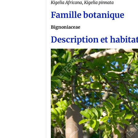
Kigelia Africana
,
Kigelia pinnata
Famille botanique
Bignoniaceae
Description et habita