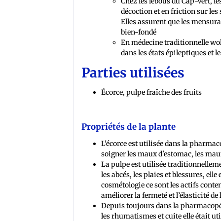
Chez les lébous du Cap-Vert, l
décoction et en friction sur les
Elles assurent que les mensura
bien-fondé
En médecine traditionnelle wolo
dans les états épileptiques et le
Parties utilisées
Écorce, pulpe fraîche des fruits
Propriétés de la plante
L'écorce est utilisée dans la pharmac
soigner les maux d'estomac, les mau
La pulpe est utilisée traditionnelle
les abcés, les plaies et blessures, el
cosmétologie ce sont les actifs conten
améliorer la fermeté et l’élasticité de
Depuis toujours dans la pharmacopée 
les rhumatismes et cuite elle était u