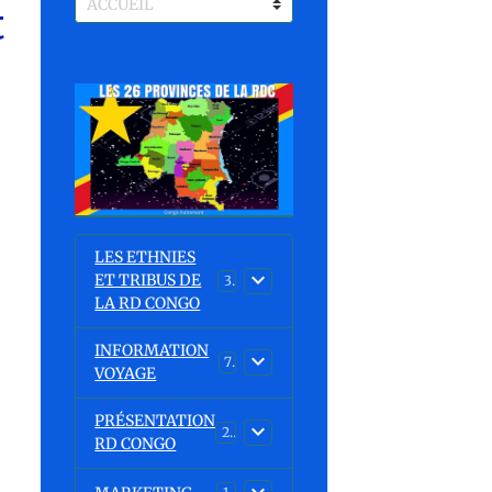
t
LES ETHNIES
ET TRIBUS DE
37
LA RD CONGO
INFORMATION
7
VOYAGE
PRÉSENTATION
23
RD CONGO