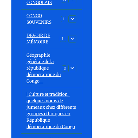
CONGOLAIS
CONGO
1
SOUVENIRS
DEVOIR DE
13
MÉMOIRE
Géographie
générale de la
république
0
démocratique du
Congo
ℹ️ Culture et tradition :
quelques noms de
r
jumeaux chez différents
groupes ethniques en
République
démocratique du Congo