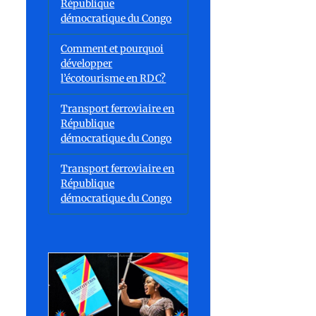
République
démocratique du Congo
Comment et pourquoi
développer
l’écotourisme en RDC?
Transport ferroviaire en
République
démocratique du Congo
Transport ferroviaire en
République
démocratique du Congo