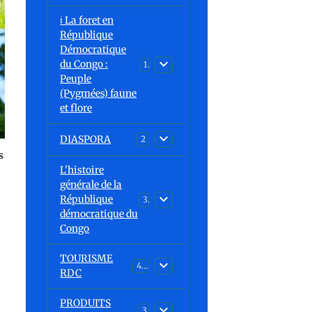
ℹ️ La foret en
République
Démocratique
du Congo :
15
Peuple
(Pygmées) faune
et flore
DIASPORA
2
s
L'histoire
générale de la
République
30
démocratique du
Congo
TOURISME
43
RDC
PRODUITS
3