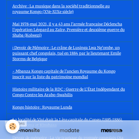
Archive : La musique dans la société traditionnelle au
royaume Kongo (XVe-XIXe siècle)
Mai 1978-mai 2021, il y a 43 ans l'armée française Déclencha
l'opération Léopard au Zaïre, Première et deuxième guerre du
Shaba (Kolwezi)
ℹ️ Devoir de Mémoire : Le crâne de Lusinga Lwa Ng'ombe, un
puissant chef congolais, tué en 1884 par le lieutenant Emile
Storms de Belgique
- Mbanza Kongo capitale de l’ancien Royaume du Kongo
inscrit sur la liste du patrimoine mondial
Histoire militaire de la RDC : Guerre de L'État Indépendant du
Congo Contre les Arabo-Swahilis
Kongo histoire : Royaume Lunda
La localité de Vivi était la 1 ère capitale du Congo (1885-1886),
SPONSORS
avant Boma et Kinshasa
Devoir de mémoire : La vie tragique du pygmée congolais Ota