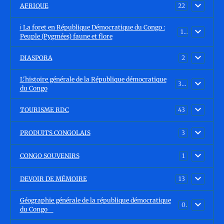
AFRIQUE
22
ℹ️ La foret en République Démocratique du Congo :
15
Peuple (Pygmées) faune et flore
DIASPORA
2
L'histoire générale de la République démocratique
30
du Congo
TOURISME RDC
43
PRODUITS CONGOLAIS
3
CONGO SOUVENIRS
1
DEVOIR DE MÉMOIRE
13
Géographie générale de la république démocratique
0
du Congo