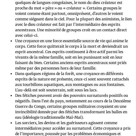
quelques de langues congolaises, le nom du dieu créateur est
proche du mot « père » ou « créateur ». Certains groupes le
voient comme étant partout, omniprésent, d'autres le voient
comme siégeant dans le ciel. Pour la plupart des animistes, le lien
avec le dieu créateur est fait par l'intermédiaire des esprits
ancestraux. Une minorité de groupes croit en un contact direct
avec celui-ci.
Une croyance en une force essentielle source de vie qui anime le
corps. Cette force quitterait le corps à la mort et deviendrait un
esprit ancestral. Ces esprits continuent à être actif parmi les
vivants de la même famille, soit en les punissant soit en leur
faisant du bien. Certains anciens esprits ancestraux sont priés
même par des personnes hors de leur famille.
Dans quelques régions de la forêt, une croyance en différents
esprits de la nature est présente, ceux-ci sont souvent rattachés
aux tourbillons aquatiques, aux montagnes ou aux fontaines.
L'au-delà est soit souterrain, soit sous les lacs.
Des fétiches peuvent avoir des pouvoirs surnaturels positifs ou
négatifs. Dans l'est du pays, notamment au cours de la Deuxième
Guerre du Congo, certains groupes militaires croyaient en une
invincibilité donnée par des fétiches transformant les balles en
eau (idéologie traditionnelle Maï-Maï).
Les sorciers, les devins et les guérisseurs agissent comme
intermédiaires pour accéder au surnaturel. Cette croyance a pris
de l'importance, poussée par les problèmes économiques et