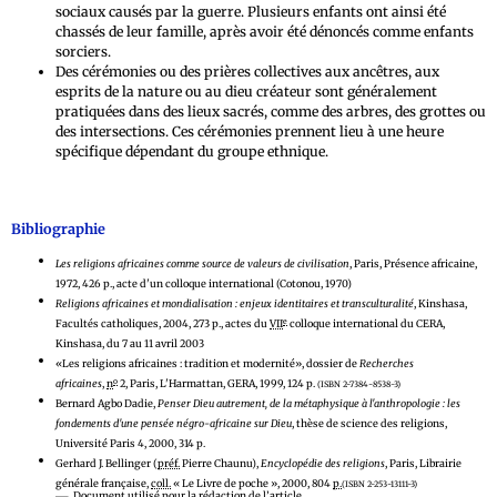
sociaux causés par la guerre. Plusieurs enfants ont ainsi été
chassés de leur famille, après avoir été dénoncés comme enfants
sorciers.
Des cérémonies ou des prières collectives aux ancêtres, aux
esprits de la nature ou au dieu créateur sont généralement
pratiquées dans des lieux sacrés, comme des arbres, des grottes ou
des intersections. Ces cérémonies prennent lieu à une heure
spécifique dépendant du groupe ethnique.
Bibliographie
Les religions africaines comme source de valeurs de civilisation
, Paris, Présence africaine,
1972, 426 p., acte d'un colloque international (Cotonou, 1970)
Religions africaines et mondialisation : enjeux identitaires et transculturalité
, Kinshasa,
e
Facultés catholiques, 2004, 273 p., actes du
VII
colloque international du CERA,
Kinshasa, du 7 au 11 avril 2003
«Les religions africaines : tradition et modernité», dossier de
Recherches
o
africaines
,
n
2, Paris, L'Harmattan, GERA, 1999, 124 p.
(ISBN 2-7384-8538-3)
Bernard Agbo Dadie,
Penser Dieu autrement, de la métaphysique à l'anthropologie : les
fondements d'une pensée négro-africaine sur Dieu
, thèse de science des religions,
Université Paris 4, 2000, 314 p.
Gerhard J. Bellinger (
préf.
Pierre Chaunu),
Encyclopédie des religions
, Paris, Librairie
générale française,
coll.
« Le Livre de poche »,
2000
, 804
p.
(ISBN 2-253-13111-3)