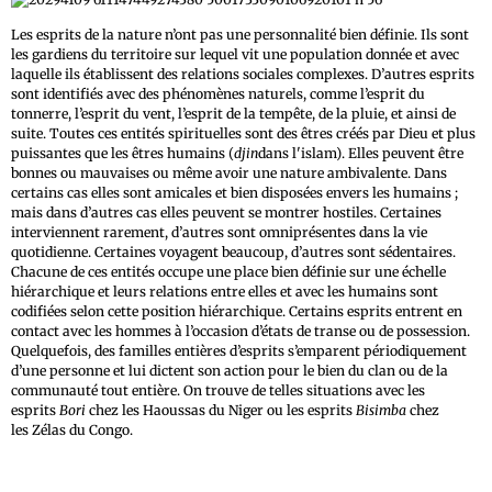
Les esprits de la nature n’ont pas une personnalité bien définie. Ils sont
les gardiens du territoire sur lequel vit une population donnée et avec
laquelle ils établissent des relations sociales complexes. D’autres esprits
sont identifiés avec des phénomènes naturels, comme l’esprit du
tonnerre, l’esprit du vent, l’esprit de la tempête, de la pluie, et ainsi de
suite. Toutes ces entités spirituelles sont des êtres créés par Dieu et plus
puissantes que les êtres humains (
djin
dans l'islam). Elles peuvent être
bonnes ou mauvaises ou même avoir une nature ambivalente. Dans
certains cas elles sont amicales et bien disposées envers les humains ;
mais dans d’autres cas elles peuvent se montrer hostiles. Certaines
interviennent rarement, d’autres sont omniprésentes dans la vie
quotidienne. Certaines voyagent beaucoup, d’autres sont sédentaires.
Chacune de ces entités occupe une place bien définie sur une échelle
hiérarchique et leurs relations entre elles et avec les humains sont
codifiées selon cette position hiérarchique. Certains esprits entrent en
contact avec les hommes à l’occasion d’états de transe ou de possession.
Quelquefois, des familles entières d’esprits s’emparent périodiquement
d’une personne et lui dictent son action pour le bien du clan ou de la
communauté tout entière. On trouve de telles situations avec les
esprits
Bori
chez les Haoussas du Niger ou les esprits
Bisimba
chez
les Zélas du Congo.