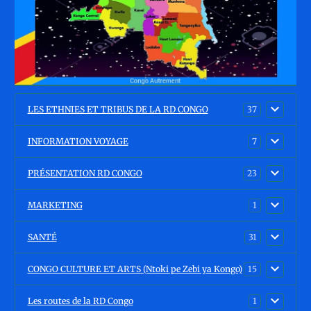
LES ETHNIES ET TRIBUS DE LA RD CONGO
37
INFORMATION VOYAGE
7
PRÉSENTATION RD CONGO
23
MARKETING
1
SANTÉ
31
CONGO CULTURE ET ARTS (Ntoki pe Zebi ya Kongo)
15
Les routes de la RD Congo
1