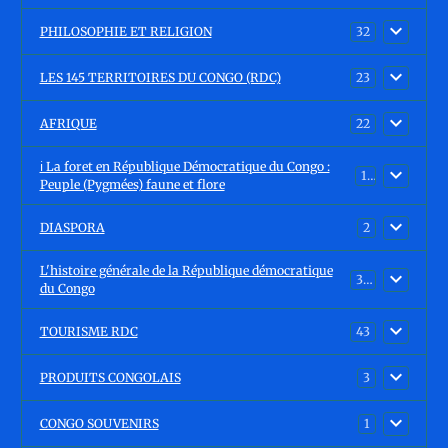
PHILOSOPHIE ET RELIGION
32
LES 145 TERRITOIRES DU CONGO (RDC)
23
AFRIQUE
22
ℹ️ La foret en République Démocratique du Congo :
15
Peuple (Pygmées) faune et flore
DIASPORA
2
L'histoire générale de la République démocratique
30
du Congo
TOURISME RDC
43
PRODUITS CONGOLAIS
3
CONGO SOUVENIRS
1