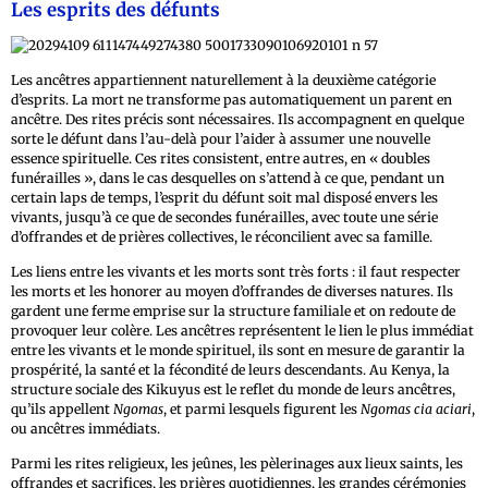
Les esprits des défunts
Les ancêtres appartiennent naturellement à la deuxième catégorie
d’esprits. La mort ne transforme pas automatiquement un parent en
ancêtre. Des rites précis sont nécessaires. Ils accompagnent en quelque
sorte le défunt dans l’au-delà pour l’aider à assumer une nouvelle
essence spirituelle. Ces rites consistent, entre autres, en « doubles
funérailles », dans le cas desquelles on s’attend à ce que, pendant un
certain laps de temps, l’esprit du défunt soit mal disposé envers les
vivants, jusqu’à ce que de secondes funérailles, avec toute une série
d’offrandes et de prières collectives, le réconcilient avec sa famille.
Les liens entre les vivants et les morts sont très forts : il faut respecter
les morts et les honorer au moyen d’offrandes de diverses natures. Ils
gardent une ferme emprise sur la structure familiale et on redoute de
provoquer leur colère. Les ancêtres représentent le lien le plus immédiat
entre les vivants et le monde spirituel, ils sont en mesure de garantir la
prospérité, la santé et la fécondité de leurs descendants. Au Kenya, la
structure sociale des Kikuyus est le reflet du monde de leurs ancêtres,
qu’ils appellent
Ngomas
, et parmi lesquels figurent les
Ngomas cia aciari
,
ou ancêtres immédiats.
Parmi les rites religieux, les jeûnes, les pèlerinages aux lieux saints, les
offrandes et sacrifices, les prières quotidiennes, les grandes cérémonies