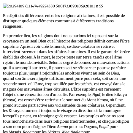
En dépit des différences entre les religions africaines, il est possible de
distinguer quelques éléments communs à différentes traditions
religieuses.
En premier lieu, les religions dont nous parlons ici
reposent sur la
croyance en un seul Dieu que l’histoire des religions définit comme l’Être
suprême. Après avoir créé le monde, ce dieu-créateur se retire et
intervient rarement dans les affaires humaines. Il est le garant de l’ordre
établi des choses. À la mort, le corps reste sur terre, tandis que l'âme
rejoint le monde invisible. Selon le degré de bonnes ou mauvaises actions
qu'il a accompli sur terre, il pourra soit se réincarner pour se parfaire
toujours plus, jusqu'à rejoindre les ancêtres vivant au sein de Dieu,
quand son âme sera jugée suffisamment pure pour cela, soit subir une
seconde mort, où l'âme, trop souillée par les péchés, est envoyé dans le
magma des mauvaises âmes détruites. L’Être suprême est rarement
l’objet d’une vénération ou d’un culte. Par exemple,
Ngaï
, le dieu kikuyu
(Kenya), est censé s’être retiré sur le sommet du Mont Kenya, où il ne
prend aucune part active aux vicissitudes de ses créatures. Cependant,
les Kikuyus tournent toujours le visage en direction de la montagne
lorsqu’ils prient, en témoignage de respect. Les peuples africains sont
tous monothéiste dans leurs religions traditionnelles
, et chaque religion
a son nom pour désigner Dieu:
Amma
pour les Dogons,
Engaï
pour
les Masaïs,
Roog
pour les Sérères,
Maa Ngala
pour