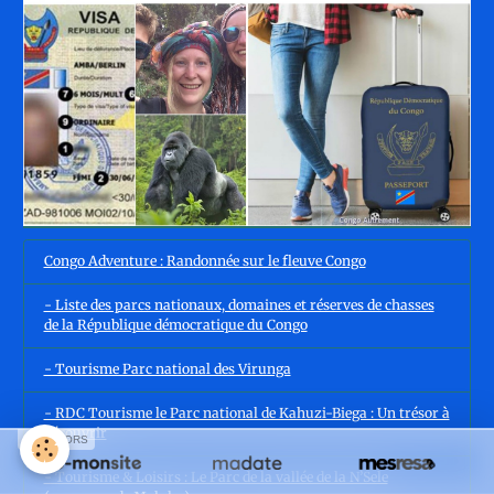
Congo Adventure : Randonnée sur le fleuve Congo
- Liste des parcs nationaux, domaines et réserves de chasses
de la République démocratique du Congo
- Tourisme Parc national des Virunga
- RDC Tourisme le Parc national de Kahuzi-Biega : Un trésor à
découvrir
SPONSORS
- Tourisme & Loisirs : Le Parc de la vallée de la N’Sele