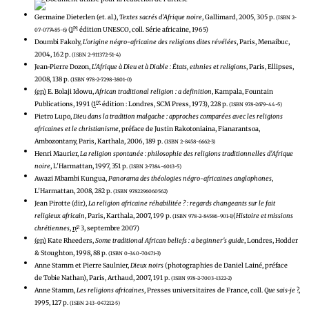
Germaine Dieterlen (et. al.),
Textes sacrés d'Afrique noire
, Gallimard, 2005, 305 p.
(ISBN 2-
re
(
1
édition UNESCO, coll. Série africaine, 1965)
07-077485-6)
Doumbi Fakoly,
L'origine négro-africaine des religions dites révélées
, Paris, Menaibuc,
2004, 162 p.
(ISBN 2-911372-51-4)
Jean-Pierre Dozon,
L'Afrique à Dieu et à Diable : États, ethnies et religions
, Paris, Ellipses,
2008, 138 p.
(ISBN 978-2-7298-3801-0)
(en)
E. Bolaji Idowu,
African traditional religion : a definition
, Kampala, Fountain
re
Publications, 1991 (
1
édition : Londres, SCM Press, 1973), 228 p.
(ISBN 978-2679-44-5)
Pietro Lupo,
Dieu dans la tradition malgache : approches comparées avec les religions
africaines et le christianisme
, préface de Justin Rakotoniaina, Fianarantsoa,
Ambozontany, Paris, Karthala, 2006, 189 p.
(ISBN 2-8458-6662-3)
Henri Maurier,
La religion spontanée : philosophie des religions traditionnelles d'Afrique
noire
, L'Harmattan, 1997, 351 p.
(ISBN 2-7384-6013-5)
Awazi Mbambi Kungua,
Panorama des théologies négro-africaines anglophones
,
L'Harmattan, 2008, 282 p.
(ISBN 9782296060562)
Jean Pirotte (dir.),
La religion africaine réhabilitée ? : regards changeants sur le fait
religieux africain
, Paris, Karthala, 2007, 199 p.
(
Histoire et missions
(ISBN 978-2-84586-901-1)
o
chrétiennes
,
n
3, septembre 2007)
(en)
Kate Rheeders,
Some traditional African beliefs : a beginner's guide
, Londres, Hodder
& Stoughton, 1998, 88 p.
(ISBN 0-340-70471-3)
Anne Stamm et Pierre Saulnier,
Dieux noirs
(photographies de Daniel Lainé, préface
de Tobie Nathan), Paris, Arthaud, 2007, 191 p.
(ISBN 978-2-7003-1322-2)
Anne Stamm,
Les religions africaines
, Presses universitaires de France, coll.
Que sais-je
?,
1995, 127 p.
(ISBN 2-13-047212-5)