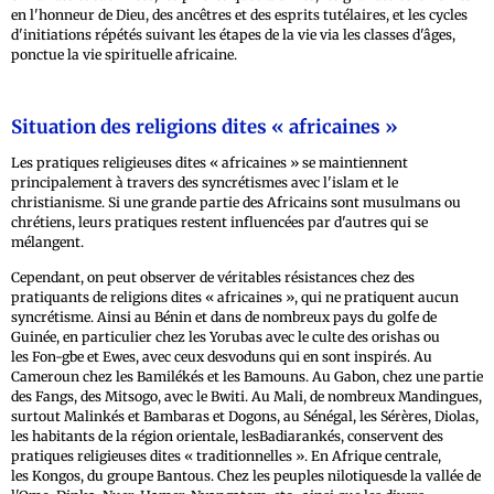
en l'honneur de Dieu, des ancêtres et des esprits tutélaires, et les cycles
d'initiations répétés suivant les étapes de la vie via les classes d'âges,
ponctue la vie spirituelle africaine.
Situation des religions dites « africaines »
Les pratiques religieuses dites « africaines » se maintiennent
principalement à travers des syncrétismes avec l'islam et le
christianisme. Si une grande partie des Africains sont musulmans ou
chrétiens, leurs pratiques restent influencées par d'autres qui se
mélangent.
Cependant, on peut observer de véritables résistances chez des
pratiquants de religions dites « africaines », qui ne pratiquent aucun
syncrétisme. Ainsi au Bénin et dans de nombreux pays du golfe de
Guinée, en particulier chez les Yorubas avec le culte des orishas ou
les Fon-gbe et Ewes, avec ceux desvoduns qui en sont inspirés. Au
Cameroun chez les Bamilékés et les Bamouns. Au Gabon, chez une partie
des Fangs, des Mitsogo, avec le Bwiti. Au Mali, de nombreux Mandingues,
surtout Malinkés et Bambaras et Dogons, au Sénégal, les Sérères, Diolas,
les habitants de la région orientale, lesBadiarankés, conservent des
pratiques religieuses dites « traditionnelles ». En Afrique centrale,
les Kongos, du groupe Bantous. Chez les peuples nilotiquesde la vallée de