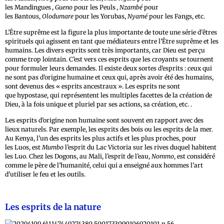
les Mandingues
,
Gueno
pour les Peuls
,
Nzambé
pour
les Bantous,
Olodumare
pour les Yorubas,
Nyamé
pour les Fangs, etc.
L’Être suprême est la figure la plus importante de toute une série d’êtres
spirituels qui agissent en tant que médiateurs entre l’Être suprême et les
humains. Les divers esprits sont très importants, car Dieu est perçu
comme trop lointain. C’est vers ces esprits que les croyants se tournent
pour formuler leurs demandes. Il existe deux sortes d’esprits : ceux qui
ne sont pas d’origine humaine et ceux qui, après avoir été des humains,
sont devenus des « esprits ancestraux ». Les esprits ne sont
que hypostase, qui représentent les multiples facettes de la création de
Dieu, à la fois unique et pluriel par ses actions, sa création, etc. .
Les esprits d’origine non humaine sont souvent en rapport avec des
lieux naturels. Par exemple, les esprits des bois ou les esprits de la mer.
Au Kenya, l’un des esprits les plus actifs et les plus proches, pour
les Luos, est
Mumbo
l’esprit du Lac Victoria sur les rives duquel habitent
les Luo. Chez les Dogons, au Mali, l’esprit de l’eau,
Nommo
, est considéré
comme le père de l’humanité, celui qui a enseigné aux hommes l’art
d’utiliser le feu et les outils.
Les esprits de la nature