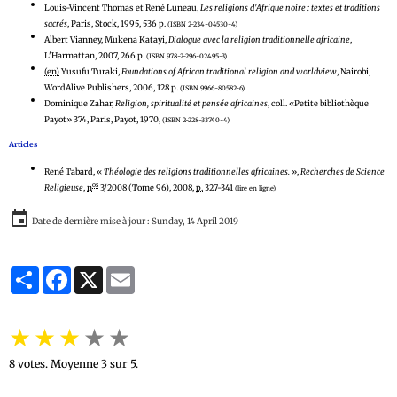
Louis-Vincent Thomas et René Luneau,
Les religions d'Afrique noire : textes et traditions
sacrés
, Paris, Stock, 1995, 536 p.
(ISBN 2-234-04530-4)
Albert Vianney, Mukena Katayi,
Dialogue avec la religion traditionnelle africaine
,
L'Harmattan, 2007, 266 p.
(ISBN 978-2-296-02495-3)
(en)
Yusufu Turaki,
Foundations of African traditional religion and worldview
, Nairobi,
WordAlive Publishers, 2006, 128 p.
(ISBN 9966-80582-6)
Dominique Zahar,
Religion, spiritualité et pensée africaines
, coll. «Petite bibliothèque
Payot» 374, Paris, Payot, 1970,
(ISBN 2-228-33740-4)
Articles
René Tabard, «
Théologie des religions traditionnelles africaines.
»,
Recherches de Science
os
Religieuse
,
n
3/2008 (Tome 96),‎
2008
,
p.
327-341
(lire en ligne)
Date de dernière mise à jour : Sunday, 14 April 2019
Partager
Facebook
X
Email
★
★
★
★
★
8
votes. Moyenne
3
sur 5.