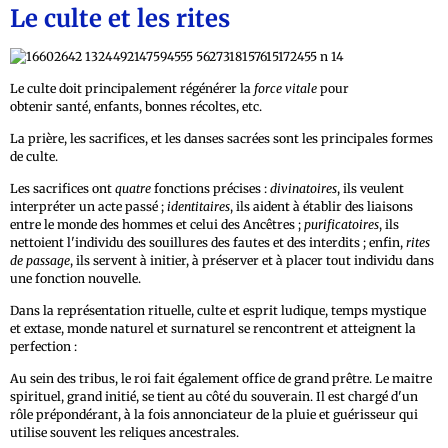
Le culte et les rites
Le culte doit principalement régénérer la
force vitale
pour
obtenir santé, enfants, bonnes récoltes, etc.
La prière, les sacrifices, et les danses sacrées sont les principales formes
de culte.
Les sacrifices ont
quatre
fonctions précises :
divinatoires
, ils veulent
interpréter un acte passé ;
identitaires
, ils aident à établir des liaisons
entre le monde des hommes et celui des Ancêtres ;
purificatoires
, ils
nettoient l'individu des souillures des fautes et des interdits ; enfin,
rites
de passage
, ils servent à initier, à préserver et à placer tout individu dans
une fonction nouvelle.
Dans la représentation rituelle, culte et esprit ludique, temps mystique
et extase, monde naturel et surnaturel se rencontrent et atteignent la
perfection :
Au sein des tribus, le roi fait également office de grand prêtre. Le maitre
spirituel, grand initié, se tient au côté du souverain. Il est chargé d'un
rôle prépondérant, à la fois annonciateur de la pluie et guérisseur qui
utilise souvent les reliques ancestrales.