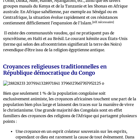
l'Omo, Dinka, Nuer, Hamer, Nyangatom, etc., ainsi que les divers
groupes masaïs du Kenya et de la Tanzanie et les Shonas en Afrique
australe. En Afrique sahélienne, par exemple au Sénégal ou en
Centrafrique, la situation évolue rapidement et ces résistances
[réf. nécessaire]
contiennent difficilement l'expansion de l'Islam.
Il existe des communautés vaudou, qui ne pratiquent pas de
syncrétisme, en Haïti et au Brésil.
Le courant kémite aux États-Unis
(terme qui selon des afrocentristes signifierait la terre des Noirs)
revendique d'être issu de la religion égyptienne antique.
Croyances religieuses traditionnelles en
République démocratique du Congo
Bien que seulement 1 % de la population congolaise soit
exclusivement animiste, les croyances africaines touchent une part de la
population bien plus large et laissent des traces sur la manière de vivre
le christianisme. Une grande majorité des Congolais sont en effet
familiers des croyances des religions de l'Afrique qui partagent plusieurs
points :
Une croyance en un esprit créateur souverain sur les esprits,
cependant ce dieu est rarement la cause de tout évènement. Dans