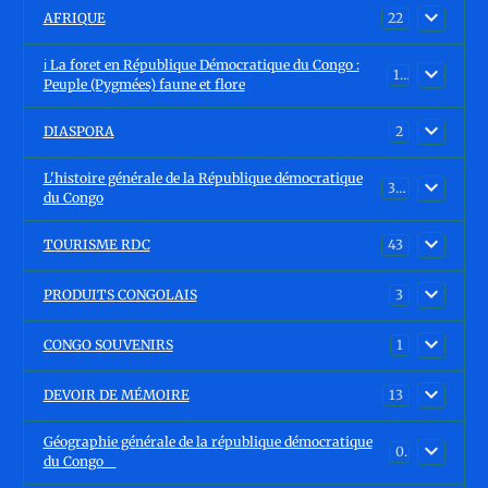
AFRIQUE
22
ℹ️ La foret en République Démocratique du Congo :
15
Peuple (Pygmées) faune et flore
DIASPORA
2
L'histoire générale de la République démocratique
30
du Congo
TOURISME RDC
43
PRODUITS CONGOLAIS
3
CONGO SOUVENIRS
1
DEVOIR DE MÉMOIRE
13
Géographie générale de la république démocratique
0
du Congo