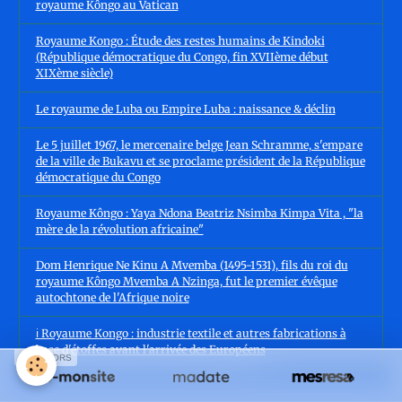
royaume Kôngo au Vatican
Royaume Kongo : Étude des restes humains de Kindoki
(République démocratique du Congo, fin XVIIème début
XIXème siècle)
Le royaume de Luba ou Empire Luba : naissance & déclin
Le 5 juillet 1967, le mercenaire belge Jean Schramme, s'empare
de la ville de Bukavu et se proclame président de la République
démocratique du Congo
Royaume Kôngo : Yaya Ndona Beatriz Nsimba Kimpa Vita , "la
mère de la révolution africaine"
Dom Henrique Ne Kinu A Mvemba (1495-1531), fils du roi du
royaume Kôngo Mvemba A Nzinga, fut le premier évêque
autochtone de l'Afrique noire
ℹ️ Royaume Kongo : industrie textile et autres fabrications à
base d'étoffes avant l'arrivée des Européens
SPONSORS