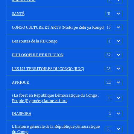
SANTÉ
31
CONGO CULTURE ET ARTS (Ntoki pe Zebi ya Kongo)
15
Les routes de la RD Congo
1
PHILOSOPHIE ET RELIGION
32
LES 145 TERRITOIRES DU CONGO (RDC)
23
AFRIQUE
22
ℹ️ La foret en République Démocratique du Congo :
15
Peuple (Pygmées) faune et flore
DIASPORA
2
L'histoire générale de la République démocratique
30
du Congo