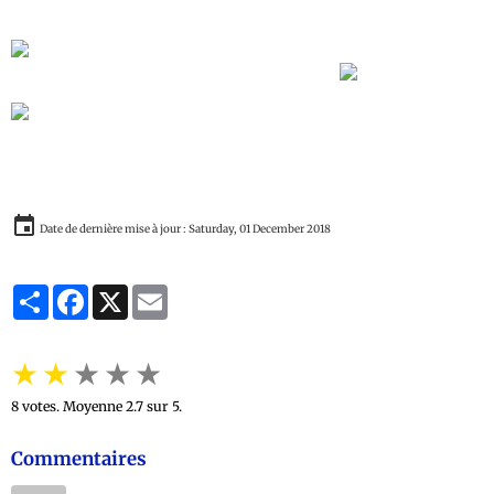
Devoir de mémoire : 10 millions des Congolais massacrés
par les colons belge durant l'époque coloniale
Date de dernière mise à jour : Saturday, 01 December 2018
Partager
Facebook
X
Email
★
★
★
★
★
8
votes. Moyenne
2.7
sur 5.
Commentaires