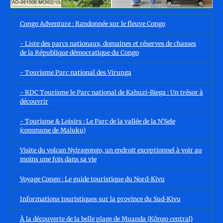
Congo Adventure : Randonnée sur le fleuve Congo
- Liste des parcs nationaux, domaines et réserves de chasses
de la République démocratique du Congo
- Tourisme Parc national des Virunga
- RDC Tourisme le Parc national de Kahuzi-Biega : Un trésor à
découvrir
- Tourisme & Loisirs : Le Parc de la vallée de la N’Sele
(commune de Maluku)
Visite du volcan Nyiragongo, un endroit exceptionnel à voir au
moins une fois dans sa vie
Voyage Congo : Le guide touristique du Nord-Kivu
Informations touristiques sur la province du Sud-Kivu
À la découverte de la belle plage de Muanda (Kôngo central)