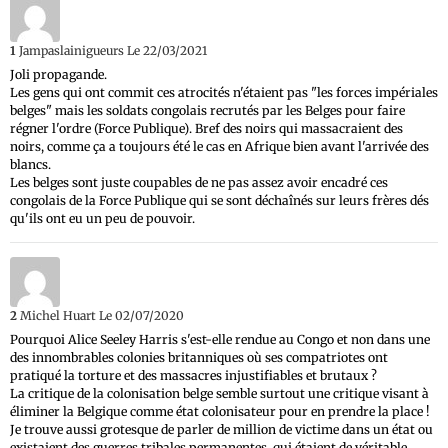
1
Jampaslainigueurs
Le 22/03/2021
Joli propagande.
Les gens qui ont commit ces atrocités n'étaient pas "les forces impériales
belges" mais les soldats congolais recrutés par les Belges pour faire
régner l'ordre (Force Publique). Bref des noirs qui massacraient des
noirs, comme ça a toujours été le cas en Afrique bien avant l'arrivée des
blancs.
Les belges sont juste coupables de ne pas assez avoir encadré ces
congolais de la Force Publique qui se sont déchaînés sur leurs frères dés
qu'ils ont eu un peu de pouvoir.
2
Michel Huart
Le 02/07/2020
Pourquoi Alice Seeley Harris s'est-elle rendue au Congo et non dans une
des innombrables colonies britanniques où ses compatriotes ont
pratiqué la torture et des massacres injustifiables et brutaux ?
La critique de la colonisation belge semble surtout une critique visant à
éliminer la Belgique comme état colonisateur pour en prendre la place !
Je trouve aussi grotesque de parler de million de victime dans un état ou
existaient des guerres tribales permanentes, qui étaient de véritable