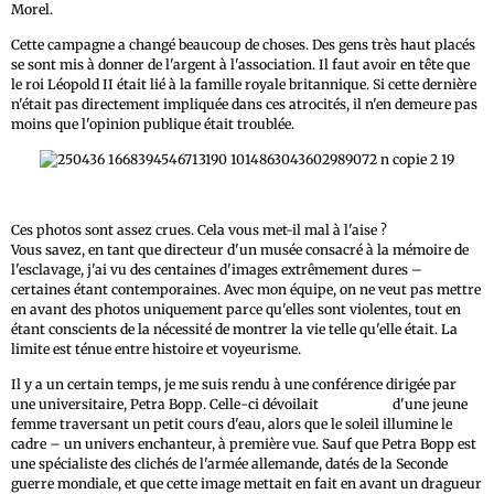
Morel.
Cette campagne a changé beaucoup de choses. Des gens très haut placés
se sont mis à donner de l'argent à l'association. Il faut avoir en tête que
le roi Léopold II était lié à la famille royale britannique. Si cette dernière
n'était pas directement impliquée dans ces atrocités, il n'en demeure pas
moins que l'opinion publique était troublée.
Ces photos sont assez crues. Cela vous met-il mal à l'aise ?
Vous savez, en tant que directeur d'un musée consacré à la mémoire de
l'esclavage, j'ai vu des centaines d'images extrêmement dures –
certaines étant contemporaines. Avec mon équipe, on ne veut pas mettre
en avant des photos uniquement parce qu'elles sont violentes, tout en
étant conscients de la nécessité de montrer la vie telle qu'elle était. La
limite est ténue entre histoire et voyeurisme.
Il y a un certain temps, je me suis rendu à une conférence dirigée par
une universitaire, Petra Bopp. Celle-ci dévoilait
une image
d'une jeune
femme traversant un petit cours d'eau, alors que le soleil illumine le
cadre – un univers enchanteur, à première vue. Sauf que Petra Bopp est
une spécialiste des clichés de l'armée allemande, datés de la Seconde
guerre mondiale, et que cette image mettait en fait en avant un dragueur