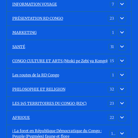
INFORMATION VOYAGE
7
PRÉSENTATION RD CONGO
23
MARKETING
1
SANTÉ
31
CONGO CULTURE ET ARTS (Ntoki pe Zebi ya Kongo)
15
Les routes de la RD Congo
1
PHILOSOPHIE ET RELIGION
32
LES 145 TERRITOIRES DU CONGO (RDC)
23
AFRIQUE
22
ℹ️ La foret en République Démocratique du Congo :
15
Peuple (Pygmées) faune et flore