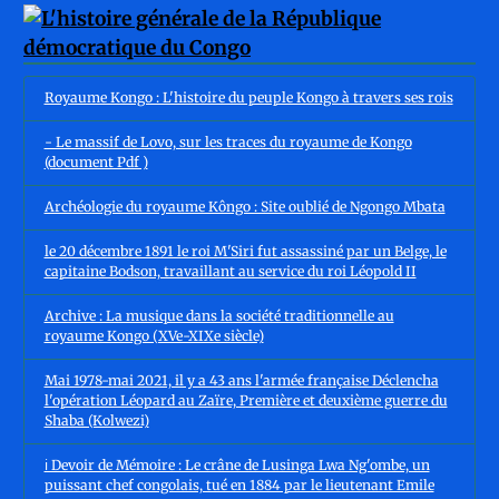
Royaume Kongo : L'histoire du peuple Kongo à travers ses rois
- Le massif de Lovo, sur les traces du royaume de Kongo
(document Pdf )
Archéologie du royaume Kôngo : Site oublié de Ngongo Mbata
le 20 décembre 1891 le roi M'Siri fut assassiné par un Belge, le
capitaine Bodson, travaillant au service du roi Léopold II
Archive : La musique dans la société traditionnelle au
royaume Kongo (XVe-XIXe siècle)
Mai 1978-mai 2021, il y a 43 ans l'armée française Déclencha
l'opération Léopard au Zaïre, Première et deuxième guerre du
Shaba (Kolwezi)
ℹ️ Devoir de Mémoire : Le crâne de Lusinga Lwa Ng'ombe, un
puissant chef congolais, tué en 1884 par le lieutenant Emile