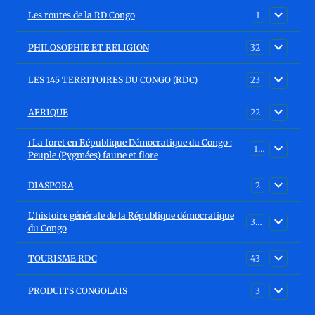
Les routes de la RD Congo
1
PHILOSOPHIE ET RELIGION
32
LES 145 TERRITOIRES DU CONGO (RDC)
23
AFRIQUE
22
ℹ️ La foret en République Démocratique du Congo :
15
Peuple (Pygmées) faune et flore
DIASPORA
2
L'histoire générale de la République démocratique
30
du Congo
TOURISME RDC
43
PRODUITS CONGOLAIS
3