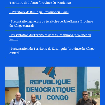
Territoire de Lubutu (Province du Maniema)
- Territoire de Bulungu (Province du Kwilu
ℹ️ Présentation générale du territoire de Seke Banza (Province
du Kôngo central)
ℹ️ Présentation du Territoire de Masi-Manimba (province du
Kwilu)
ℹ️ Présentation du Territoire de Kasangulu (province du Kôngo
central)