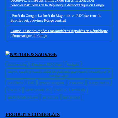
Découvrez la liste des animaux des parcs nationaux et
réserves naturelles de la République démocratique du Congo
ℹ️ Forêt du Congo : La forêt du Mayombe en RDC (secteur du
Bas-fleuve), province Kôngo central
ℹ️Faune : Liste des espèces mammifères signalées en République
démocratique du Congo
coronavirus
Kinshasa RD Congo
budgets
un ver marin pourrait aider les patients gravement touchés par le
coronavirus
pandémie
FMI
groupe sanguin
économie
lavage mains
Covid-19
vaccin covid-19
Covid-19 : L'arénicole
gel hydroalcoolique
provinces
test positif
PRODUITS CONGOLAIS