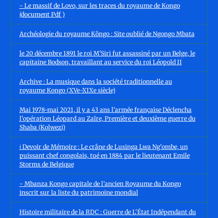
- Le massif de Lovo, sur les traces du royaume de Kongo
(document Pdf )
Archéologie du royaume Kôngo : Site oublié de Ngongo Mbata
le 20 décembre 1891 le roi M'Siri fut assassiné par un Belge, le
capitaine Bodson, travaillant au service du roi Léopold II
Archive : La musique dans la société traditionnelle au
royaume Kongo (XVe-XIXe siècle)
Mai 1978-mai 2021, il y a 43 ans l'armée française Déclencha
l'opération Léopard au Zaïre, Première et deuxième guerre du
Shaba (Kolwezi)
ℹ️ Devoir de Mémoire : Le crâne de Lusinga Lwa Ng'ombe, un
puissant chef congolais, tué en 1884 par le lieutenant Emile
Storms de Belgique
- Mbanza Kongo capitale de l’ancien Royaume du Kongo
inscrit sur la liste du patrimoine mondial
Histoire militaire de la RDC : Guerre de L'État Indépendant du