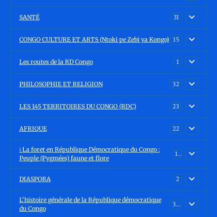
SANTÉ
31
CONGO CULTURE ET ARTS (Ntoki pe Zebi ya Kongo)
15
Les routes de la RD Congo
1
PHILOSOPHIE ET RELIGION
32
LES 145 TERRITOIRES DU CONGO (RDC)
23
AFRIQUE
22
ℹ️ La foret en République Démocratique du Congo :
15
Peuple (Pygmées) faune et flore
DIASPORA
2
L'histoire générale de la République démocratique
30
du Congo