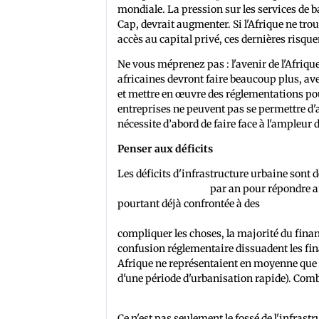
mondiale. La pression sur les services de ba
Cap, devrait augmenter. Si l'Afrique ne tro
accès au capital privé, ces dernières risque
Ne vous méprenez pas : l'avenir de l'Afriqu
africaines devront faire beaucoup plus, 
et mettre en œuvre des réglementations pour 
entreprises ne peuvent pas se permettre d'at
nécessite d’abord de faire face à l'ampleur d
Penser aux déficits
Les déficits d'infrastructure urbaine sont
milliards de dollars
par an pour répondre au
pourtant déjà confrontée à des
déficits de 
investissements dans les infrastructures ur
compliquer les choses, la majorité du financ
confusion réglementaire dissuadent les fin
Afrique ne représentaient en moyenne qu
d'une période d'urbanisation rapide). Comb
de 2,6 % par an.
Ce n'est pas seulement le fossé de l'infrast