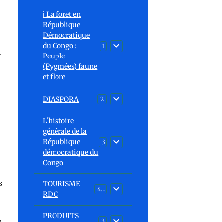
ℹ️ La foret en
République
Démocratique
du Congo :
15
r
Peuple
(Pygmées) faune
et flore
DIASPORA
2
L'histoire
générale de la
République
30
démocratique du
Congo
s
TOURISME
43
RDC
PRODUITS
n
3