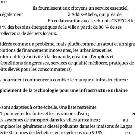
un :
70 à 95 % des transports en commun dans les villes africaines
ts et informels.
Ils fournissent aux citoyens un service essentiel,
 a également
Cambridge Industries
à Addis-Abeba, qui préside
la
 des déchets en Afrique
. En collaboration avec le chinois CNEEC et le
% des besoins énergétiques de la ville à partir de 80 % de ses
collecteurs de déchets locaux.
nsidérée comme un problème, mais plutôt comme un atout et un sign
 solutions de financement innovantes, les urbanistes et les
informalité (réactivité à la demande, création d'emplois et
 (conditions dangereuses, services de qualité médiocre, pratiques de
 coûts élevés pour les consommateurs).
ines pourraient commencer à combler le manque d'infrastructures :
éploiement de la technologie pour une infrastructure urbaine
nt adaptées à cette échelle. Une liste restreinte
oT pour gérer les fuites et les livraisons d'eau ;
Where is My Transit
e
des systèmes de transport dans les villes africaines ;
Rensource
au
t remplace les générateurs diesel polluants dans les maisons de Lagos
ecte 30 tonnes de déchets et en recycle environ 90 % ;
CSquared
en