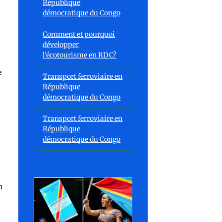
République
démocratique du Congo
Comment et pourquoi
développer
l’écotourisme en RDC?
e
Transport ferroviaire en
République
démocratique du Congo
Transport ferroviaire en
République
démocratique du Congo
n