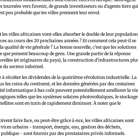
es tournées vers l'avenir, de grands investisseurs ou d'agents tiers qu
est peu probable que les villes prennent leur envol.
les villes africaines vont-elles absorber le double de leur population
urces au cours des 20 prochaines années ? Et comment cela peut-il se
a qualité de vie générale ? La bonne nouvelle, c’est que les solutions
ce que pensent beaucoup de gens. Une grande partie de la réponse
uvelles (et originaires du pays), la construction d'infrastructures plu
e du secteur informel.
 à récolter les dividendes de la quatrième révolution industrielle. La
ous les coins du continent, et les données générées par des centaines
cité informatique à bas coût peuvent potentiellement améliorer la vi
ogiques telles que les systèmes solaires photovoltaïques, le stockage
atellites sont en train de rapidement diminuer. À noter que le
Kenya
subsaharienne à lancer un satellite dans l'espace.
vent faire face, ou peut-être grâce à eux, les villes africaines sont
vices urbains - transport, énergie, eau, gestion des déchets,
ublique - sont fournis par des prestataires privés informels.