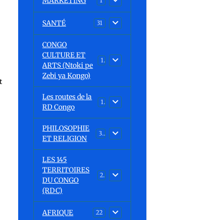
MARKETING
1
SANTÉ
31
CONGO
CULTURE ET
15
ARTS (Ntoki pe
Zebi ya Kongo)
t
Les routes de la
1
RD Congo
PHILOSOPHIE
32
ET RELIGION
LES 145
TERRITOIRES
23
DU CONGO
(RDC)
AFRIQUE
22