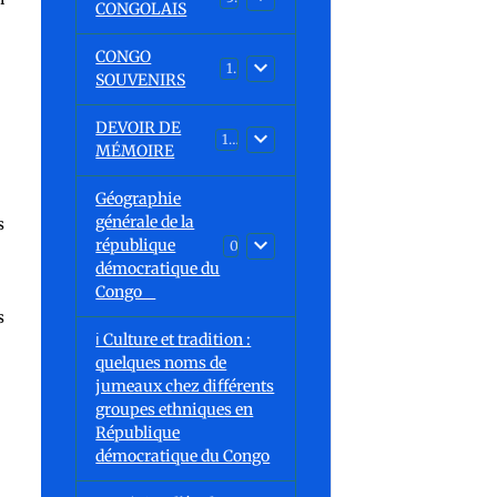
CONGOLAIS
CONGO
1
SOUVENIRS
e
DEVOIR DE
13
MÉMOIRE
Géographie
générale de la
s
république
0
démocratique du
Congo
s
ℹ️ Culture et tradition :
quelques noms de
jumeaux chez différents
groupes ethniques en
République
démocratique du Congo