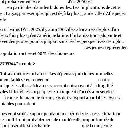
ient probablement être
deux fois plus
d'ici 2050, et
plus de 80 % de
les
, en particulier dans les bidonvilles. Les implications de cette
er. Lagos, par exemple, qui est déjà la plus grande ville d'Afrique, est
e de
77 personnes par heure d'ici 2030 .
n urbaine. D'ici 2025, il y aura 100 villes africaines de plus d'un
deux fois plus qu'en Amérique latine. L'urbanisation galopante et
avec des jeunes pour la plupart sans réelles perspectives d'emploi,
% d’Africains qui sont âgés moins de 30 ans.
Les jeunes représenten
 population active et 60 % des chômeurs.
'infrastructures urbaines. Les dépenses publiques annuelles
ement faibles : en moyenne
2 % du PIB en 2009-2015
, contre
5,2 % en
ant que les villes africaines succombent souvent à la fragilité.
s des bidonvilles surpeuplés et manquent d’accès aux services.
ed
à cause du manque de moyens de transport abordables. Avec la
antables pourraient
facilement se détériorer.
ines vont se développer pendant une période de stress climatique
que souffriront probablement de manière disproportionnée du
 son ensemble se réchauffe
1,5 fois plus vite
que la moyenne