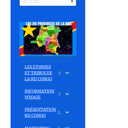
LES ETHNIES
ET TRIBUS DE
37
LA RD CONGO
INFORMATION
7
VOYAGE
PRÉSENTATION
23
RD CONGO