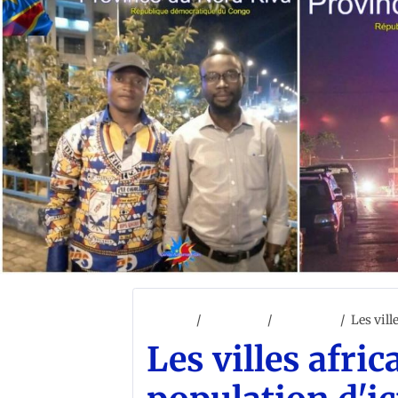
Accueil
ACCUEIL
AFRIQUE
Les vill
Les villes afri