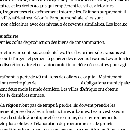
taires et les droits acquis qui empêchent les villes africaines
res, fragmentées et extrêmement informelles. Fait non surprenant, il
villes africaines. Selon la Banque mondiale, elles sont
es non africaines avec des niveaux de revenus similaires. Les locaux
% de plus pour le logement, 42 % de plus pour le transport et 35 % d
es affaires,
réduisant la productivité des entreprises de près de
t les coûts de production des biens de consommation.
tructures ne sont pas accidentelles. Une des principales raisons est
urt d'argent et peinent à générer des revenus fiscaux. Les autorité
iscrétionnaire et de l'autonomie financière nécessaires pour agir.
s autorités centrales ont empêché de vendre des obligations
traînant la perte de 40 millions de dollars de capital. Maintenant,
 ont récolté plus de
111 milliards de dollars
d'obligations municipale
ent deux mois l'année dernière. Les villes d'Afrique ont obtenu
des 14 dernières années.
a région n'ont pas de temps à perdre. Ils doivent prendre les
ssement privé dans les infrastructures urbaines. Les investisseurs
se : la stabilité politique et économique, des environnements
été plus solides et l’élaboration de programmes et de projets
s conditions fondamentales sont encore rares en Afrique. Sans agent