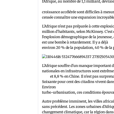
l'Afrique, au nombre de 1,1 milliard, devra
cette augmentation se produira dans les vil
croissance accélérée sont difficiles à mesur
censée connaître une expansion incroyabl
L'Afrique n'est pas préparée à cette explosio
million d'habitants, selon McKinsey. C'est 
l'explosion démographique de la jeunesse, 
est une bombe à retardement. Il y a déjà
70
environ 20 % de la population, 40 % de la
L'Afrique souffre d'un manque important d
nationales en infrastructures sont extrêm
Inde
et 8,8 % en Chine. Il n’est pas surpren
Soixante pour cent des citadins vivent dan
Environ
25-45 % se rendent au travail à pi
turbo-urbanisation, ces conditions épouv
Autre problème imminent, les villes africa
sans précédent. Les zones urbaines d'Afri
changement climatique, car la région dans