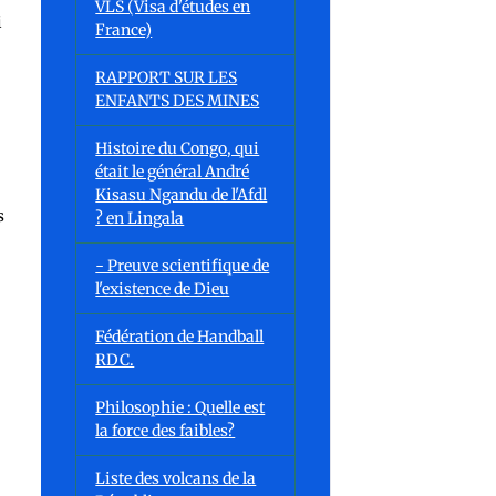
VLS (Visa d'études en
i
France)
RAPPORT SUR LES
ENFANTS DES MINES
Histoire du Congo, qui
était le général André
Kisasu Ngandu de l'Afdl
s
? en Lingala
- Preuve scientifique de
l'existence de Dieu
e
Fédération de Handball
RDC.
Philosophie : Quelle est
la force des faibles?
Liste des volcans de la