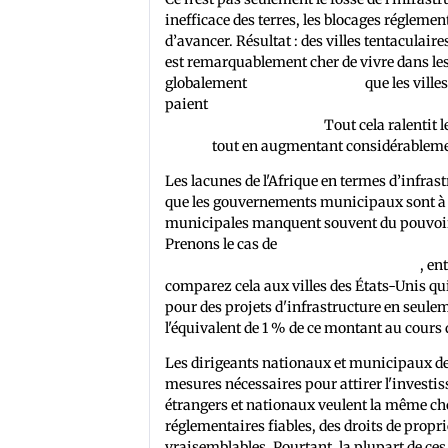
inefficace des terres, les blocages réglemen
d’avancer. Résultat : des villes tentaculai
est remarquablement cher de vivre dans les 
globalement
29 % plus chères
que les vill
paient
100 % de plus pour le transport, 55 
plus pour la nourriture.
Tout cela ralentit l
moitié
tout en augmentant considérablemen
Les lacunes de l'Afrique en termes d’infras
que les gouvernements municipaux sont à co
municipales manquent souvent du pouvoir d
Prenons le cas de
Dakar, au Sénégal, que le
municipales aux investisseurs en 2015
, en
comparez cela aux villes des États-Unis qui
pour des projets d'infrastructure en seulem
l'équivalent de 1 % de ce montant au cours 
Les dirigeants nationaux et municipaux de l
mesures nécessaires pour attirer l'investi
étrangers et nationaux veulent la même cho
réglementaires fiables, des droits de propri
vraisemblables. Pourtant, la plupart de ce