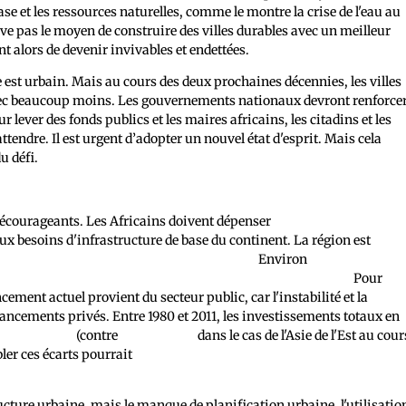
se et les ressources naturelles, comme le montre la crise de l'eau au
uve pas le moyen de construire des villes durables avec un meilleur
nt alors de devenir invivables et endettées.
e est urbain. Mais au cours des deux prochaines décennies, les villes
avec beaucoup moins. Les gouvernements nationaux devront renforce
lever des fonds publics et les maires africains, les citadins et les
tendre. Il est urgent d’adopter un nouvel état d'esprit. Mais cela
u défi.
 décourageants. Les Africains doivent dépenser
entre 130 et 170
x besoins d'infrastructure de base du continent. La région est
financement de 68 à 108 milliards de dollars.
Environ
deux tiers des
baines nécessaires d'ici 2050 n'ont pas encore été réalisés.
Pour
ement actuel provient du secteur public, car l'instabilité et la
ancements privés. Entre 1980 et 2011, les investissements totaux en
e
20 % du PIB
(contre
40 % du PIB
dans le cas de l'Asie de l'Est au cour
ler ces écarts pourrait
augmenter la croissance du PIB par habitant
ructure urbaine, mais le manque de planification urbaine, l'utilisatio