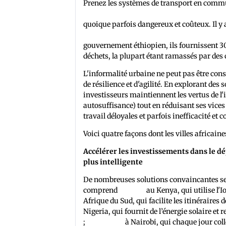
Prenez les systèmes de transport en comm
sont fournis par des opérateurs indépendan
quoique parfois dangereux et coûteux. Il y
première usine de valorisation énergétique
gouvernement éthiopien, ils fournissent 30 
déchets, la plupart étant ramassés par des 
L'informalité urbaine ne peut pas être co
de résilience et d'agilité. En explorant des
investisseurs maintiennent les vertus de l'
autosuffisance) tout en réduisant ses vices
travail déloyales et parfois inefficacité et
Voici quatre façons dont les villes africa
Accélérer les investissements dans le d
plus intelligente
De nombreuses solutions convaincantes se so
comprend
Upande
au Kenya, qui utilise l'I
Afrique du Sud, qui facilite les itinéraires 
Nigeria, qui fournit de l’énergie solaire e
;
Taka Taka
à Nairobi, qui chaque jour coll