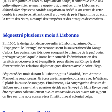
(1). «
Pour quitter les côtes du royaume du Kongo, il embarque sur le seul
galion disponible : un navire négrier qui, avant de rallier Lisbonne, va
d’abord aller déposer sa sordide cargaison au Brésil.
» Au cours de cette
double traversée de l’Atlantique, il a pu voir de près l’ignominie qu’était
la traite des Noirs, a essuyé des tempêtes et des attaques de corsaires…
Séquestré plusieurs mois à Lisbonne
Fin 1606, la délégation débarque enfin à Lisbonne, ruinée. Or, ni
l’Espagne ni le Portugal ne reconnaissent la souveraineté du Kongo
d’alors. Les puissances ibériques évoquent le principe de la
padroada
,
prérogative par laquelle Rome leur concède l’administration des
territoires découverts et évangélisés, pour dénier au Kôngo le droit
d’entretenir des relations diplomatiques directes avec le Saint-Siège.
Séquestré des mois durant à Lisbonne, puis à Madrid, Dom Antonio
Manuel ne renonce pas. Grâce à un échange de courriers avec le Vatican,
il plaide la cause de son pays. Finalement, «
la congrégation des rites du
Vatican, ayant examiné la question, décide que l’envoyé du Mani Kongo peut
être reçu aussi solennellement que les ambassadeurs des autres rois
», peut-
on lire sur une note conservée à l’institut royal colonial belge.