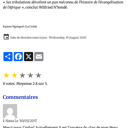
«
Ses tribulations dévoilent un pan méconnu de l’histoire de l’évangélisation
de l’Afrique
», conclut Wilfried N’Sondé.
Eyoum Nganguè (La Croix)
Date de dernière mise à jour : Wednesday, 19 August 2020
Partager
Facebook
X
Email
★
★
★
★
★
8
votes. Moyenne
2.8
sur 5.
Commentaires
1
Nana
Le 30/03/2017
Merci pour l'infos! Actuellement il est l'ancetre du clan de mon Beau