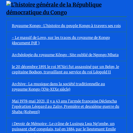
Royaume Kongo : L'histoire du peuple Kongo à travers ses rois
- Le massif de Lovo, sur les traces du royaume de Kongo
(document Pdf )
Archéologie du royaume Kôngo : Site oublié de Ngongo Mbata
le 20 décembre 1891 le roi M'Siri fut assassiné par un Belge, le
capitaine Bodson, travaillant au service du roi Léopold II
Archive : La musique dans la société traditionnelle au
royaume Kongo (XVe-XIXe siècle)
Mai 1978-mai 2021, il y a 43 ans l'armée française Déclencha
l'opération Léopard au Zaïre, Première et deuxième guerre du
Shaba (Kolwezi)
ℹ️ Devoir de Mémoire : Le crâne de Lusinga Lwa Ng'ombe, un
puissant chef congolais, tué en 1884 par le lieutenant Emile