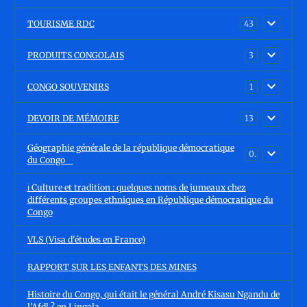
TOURISME RDC
43
PRODUITS CONGOLAIS
3
CONGO SOUVENIRS
1
DEVOIR DE MÉMOIRE
13
Géographie générale de la république démocratique
0
du Congo
ℹ️ Culture et tradition : quelques noms de jumeaux chez
différents groupes ethniques en République démocratique du
Congo
VLS (Visa d'études en France)
RAPPORT SUR LES ENFANTS DES MINES
Histoire du Congo, qui était le général André Kisasu Ngandu de
l'Afdl ? en Lingala