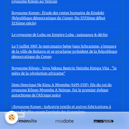
royaume Kôngo au Vatican
Royaume Kongo : Étude des restes humains de Kindoki
(République démocratique du Congo, fin XVIIème début
XIXème siècle)
Le royaume de Luba ou Empire Luba : naissance & déclin
Le 5 juillet 1967, le mercenaire belge Jean Schramme, s'empare
de la ville de Bukavu et se proclame président de la République
démocratique du Congo
Royaume Kôngo : Yaya Ndona Beatriz Nsimba Kimpa Vita , "la
mère de la révolution africaine"
Dom Henrique Ne Kinu A Mvemba (1495-1531), fils du roi du
royaume Kôngo Mvemba A Nzinga, fut le premier évêque
autochtone de l'Afrique noire
ℹ️ Royaume Kongo : industrie textile et autres fabrications à
base d'étoffes avant l'arrivée des Européens
SPONSORS