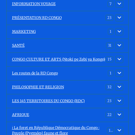
INFORMATION VOYAGE
7
PRÉSENTATION RD CONGO
23
MARKETING
1
SANTÉ
31
CONGO CULTURE ET ARTS (Ntoki pe Zebi ya Kongo)
15
Les routes de la RD Congo
1
PHILOSOPHIE ET RELIGION
32
LES 145 TERRITOIRES DU CONGO (RDC)
23
AFRIQUE
22
ℹ️ La foret en République Démocratique du Congo :
15
Peuple (Pygmées) faune et flore