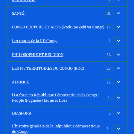
SANTÉ
31
CONGO CULTURE ET ARTS (Ntoki pe Zebi ya Kongo)
15
Les routes de la RD Congo
1
PHILOSOPHIE ET RELIGION
32
LES 145 TERRITOIRES DU CONGO (RDC)
23
AFRIQUE
22
ℹ️ La foret en République Démocratique du Congo :
15
Peuple (Pygmées) faune et flore
DIASPORA
2
L'histoire générale de la République démocratique
30
du Congo