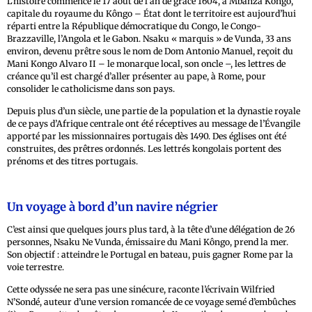
L’histoire commence le 17 août de l’an de grâce 1604, à Mbanza Kôngo,
capitale du royaume du Kôngo – État dont le territoire est aujourd’hui
réparti entre la République démocratique du Congo, le Congo-
Brazzaville, l’Angola et le Gabon. Nsaku « marquis » de Vunda, 33 ans
environ, devenu prêtre sous le nom de Dom Antonio Manuel, reçoit du
Mani Kongo Alvaro II – le monarque local, son oncle –, les lettres de
créance qu’il est chargé d’aller présenter au pape, à Rome, pour
consolider le catholicisme dans son pays.
Depuis plus d’un siècle, une partie de la population et la dynastie royale
de ce pays d’Afrique centrale ont été réceptives au message de l’Évangile
apporté par les missionnaires portugais dès 1490. Des églises ont été
construites, des prêtres ordonnés. Les lettrés kongolais portent des
prénoms et des titres portugais.
Un voyage à bord d’un navire négrier
C’est ainsi que quelques jours plus tard, à la tête d’une délégation de 26
personnes, Nsaku Ne Vunda, émissaire du Mani Kôngo, prend la mer.
Son objectif : atteindre le Portugal en bateau, puis gagner Rome par la
voie terrestre.
Cette odyssée ne sera pas une sinécure, raconte l’écrivain Wilfried
N’Sondé, auteur d’une version romancée de ce voyage semé d’embûches