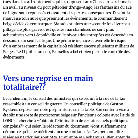
tués dans les affrontements qui les opposent aux Chasseurs ardennais.
En aval, au niveau du port pétrolier d’Ango-Ango, les fantassins du 12e
de Ligne sont repoussés et essuient des pertes conséquentes. Devant la
mauvaise tournure que prennent les événements, le commandement
belge décide de rembarquer. Matadi est alors une seconde fois livrée au
pillage. Le plus grave, c’est que les marchandises ne sont plus
acheminées vers Léopoldville où le niveau des entrepôts est descendu en
dessous d’un seuil critique. Une pénurie menace et avec elle le risque
d’un embrasement de la capitale où résident encore plusieurs milliers de
Belges. Le 11 juillet au soir, Bruxelles a bel et bien perdu le contrôle des
événements.
Vers une reprise en main
totalitaire??
Le lendemain, le conseil des ministres qui se réunit à la rue de la Loi
ressemble à un conseil de guerre. Un conseiller politique de Gaston
Eyskens dépose une note préparatoire sur la table. Son contenu vise à
établir une sorte de protectorat belge sur l’ancienne colonie avec l’aide de
l’ONU et cherche à «?obtenir l’élimination de certains chefs politiques
congolais?» qui selon le rédacteur du document «?ont suffisamment
démontré qu’ils ne méritent aucune confiance?». Les personnalités
visées en particulier sont MM. Lumumba et Kashamura. Bien entendu,