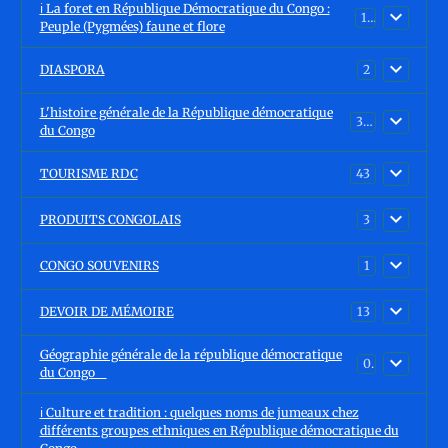
ℹ️ La foret en République Démocratique du Congo :
15
Peuple (Pygmées) faune et flore
DIASPORA
2
L'histoire générale de la République démocratique
30
du Congo
TOURISME RDC
43
PRODUITS CONGOLAIS
3
CONGO SOUVENIRS
1
DEVOIR DE MÉMOIRE
13
Géographie générale de la république démocratique
0
du Congo
ℹ️ Culture et tradition : quelques noms de jumeaux chez
différents groupes ethniques en République démocratique du