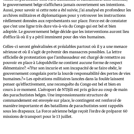
le gouvernement belge n’affichera jamais ouvertement ses intentions.
Aussi, pour savoir si cette note a été suivie, j’ai analysé en profondeur les
archives militaires et diplomatiques pour y retrouver les instructions
réellement données aux représentants sur place. Force est de constater
que c’est une ligne très dure vis-à-vis du Congo qui est bel et bien
adoptée. Le gouvernement belge décide que les interventions auront lieu
d’office là où il y a péril imminent pour des vies humaines.
Celles-ci seront généralisées et préalables partout où il y a une menace
sérieuse et où il s’agit de prévenir des massacres possibles. La lettre
officielle de protestation que l’ambassadeur est chargé de remettre au
pouvoir en place à Léopoldville ne contient aucune forme de respect
élémentaire?: «?Par son incurie et son incapacité de se faire obéir, le
gouvernement congolais porte la lourde responsabilité des pertes de vies
humaines.?» Les opérations militaires lancées dans la foulée laissent
penser qu’effectivement, une reconquête du Congo est bel et bien en
cours à ce moment. L’aéroport de N’Djili est pris grâce au coup de main
des parachutistes belges. Une impressionnante structure de
commandement est envoyée sur place, le contingent est renforcé de
manière importante et des bataillons de parachutistes sont rappelés
sous les drapeaux. La Force aérienne belge reçoit l’ordre de préparer 60
missions de transport pour le 13 juillet.