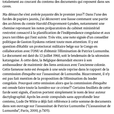
totalement au courant du contenu des documents qui reposent dans ses
caves.
Ma démarche s’est avérée payante dès le premier jour?! Dans l’une des
fardes de papiers jaunis, j’ai découvert une liasse contenant une partie
des archives du comte Harold d’Aspremont-Lynden, notamment une
chemise reprenant les notes préparatoires du cabinet ministériel
restreint consacré à la planification de l’indépendance congolaise et aux
jours terribles qui l’ont suivie. Très vite, une note signée d’un conseiller
politique de Gaston Eyskens retient toute mon attention. Il y est
question d’établir un protectorat militaire belge sur le Congo en
collaboration avec l’ONU et d’obtenir l’élimination de Patrice Lumumba.
Le document est daté du 12 juillet 1960, soit le lendemain de la sécession
katangaise. À cette date, la Belgique demandait encore à son
ambassadeur de maintenir des liens amicaux avec l’ancienne colonie.
Cette fameuse note est évoquée à une seule reprise dans le rapport de la
commission d’enquête sur l’assassinat de Lumumba. Bizarrement, il n’y
est pas fait mention de la proposition de l’élimination du leader
congolais. Pourquoi cette omission alors que la commission d’enquête
est censée faire toute la lumière sur ce crime?? Certains feuillets de cette
farde sont signés, d’autres portent simplement le nom de leur auteur
dactylographié. Après les avoir compulsés sans approfondir leur
contenu, Ludo De Witte a déjà fait référence à cette somme de documents
dans son ouvrage sur l’assassinat de Patrice Lumumba ("L’assassinat de
Lumumba", Paris, 2000, p.?105).