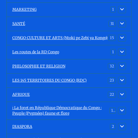
MARKETING
1
SANTÉ
31
CONGO CULTURE ET ARTS (Ntoki pe Zebi ya Kongo)
15
Les routes de la RD Congo
1
PHILOSOPHIE ET RELIGION
32
LES 145 TERRITOIRES DU CONGO (RDC)
23
AFRIQUE
22
ℹ️ La foret en République Démocratique du Congo :
15
Peuple (Pygmées) faune et flore
DIASPORA
2