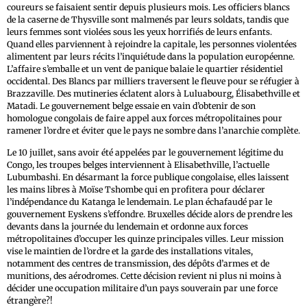
coureurs se faisaient sentir depuis plusieurs mois. Les officiers blancs
de la caserne de Thysville sont malmenés par leurs soldats, tandis que
leurs femmes sont violées sous les yeux horrifiés de leurs enfants.
Quand elles parviennent à rejoindre la capitale, les personnes violentées
alimentent par leurs récits l’inquiétude dans la population européenne.
L’affaire s’emballe et un vent de panique balaie le quartier résidentiel
occidental. Des Blancs par milliers traversent le fleuve pour se réfugier à
Brazzaville. Des mutineries éclatent alors à Luluabourg, Élisabethville et
Matadi. Le gouvernement belge essaie en vain d’obtenir de son
homologue congolais de faire appel aux forces métropolitaines pour
ramener l’ordre et éviter que le pays ne sombre dans l’anarchie complète.
Le 10 juillet, sans avoir été appelées par le gouvernement légitime du
Congo, les troupes belges interviennent à Elisabethville, l’actuelle
Lubumbashi. En désarmant la force publique congolaise, elles laissent
les mains libres à Moïse Tshombe qui en profitera pour déclarer
l’indépendance du Katanga le lendemain. Le plan échafaudé par le
gouvernement Eyskens s’effondre. Bruxelles décide alors de prendre les
devants dans la journée du lendemain et ordonne aux forces
métropolitaines d’occuper les quinze principales villes. Leur mission
vise le maintien de l’ordre et la garde des installations vitales,
notamment des centres de transmission, des dépôts d’armes et de
munitions, des aérodromes. Cette décision revient ni plus ni moins à
décider une occupation militaire d’un pays souverain par une force
étrangère?!