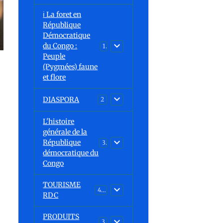
ℹ️ La foret en
République
Démocratique
du Congo :
15
Peuple
(Pygmées) faune
et flore
DIASPORA
2
L'histoire
générale de la
République
30
démocratique du
Congo
TOURISME
43
RDC
PRODUITS
3