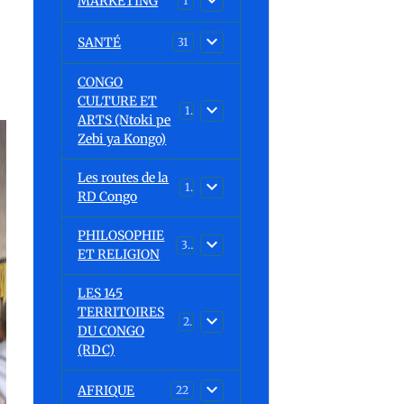
MARKETING
1
SANTÉ
31
CONGO
CULTURE ET
15
ARTS (Ntoki pe
Zebi ya Kongo)
Les routes de la
1
RD Congo
PHILOSOPHIE
32
ET RELIGION
LES 145
TERRITOIRES
23
DU CONGO
(RDC)
AFRIQUE
22