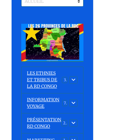
LES ETHNIES
ET TRIBUS DE
37
LA RD CONGO
INFORMATION
7
VOYAGE
PRÉSENTATION
23
RD CONGO