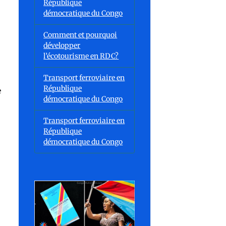
République
démocratique du Congo
Comment et pourquoi
développer
l’écotourisme en RDC?
Transport ferroviaire en
République
e
démocratique du Congo
Transport ferroviaire en
République
démocratique du Congo