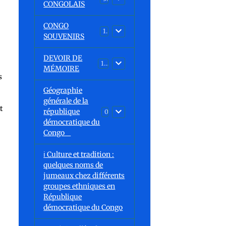
CONGOLAIS
CONGO
1
SOUVENIRS
DEVOIR DE
13
MÉMOIRE
s
Géographie
générale de la
t
république
0
démocratique du
Congo
ℹ️ Culture et tradition :
quelques noms de
jumeaux chez différents
groupes ethniques en
République
démocratique du Congo