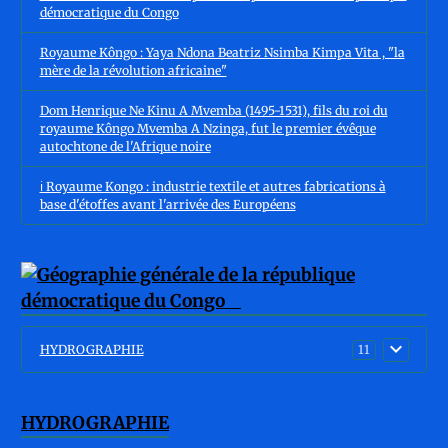
démocratique du Congo
Royaume Kôngo : Yaya Ndona Beatriz Nsimba Kimpa Vita , "la
mère de la révolution africaine"
Dom Henrique Ne Kinu A Mvemba (1495-1531), fils du roi du
royaume Kôngo Mvemba A Nzinga, fut le premier évêque
autochtone de l'Afrique noire
ℹ️ Royaume Kongo : industrie textile et autres fabrications à
base d'étoffes avant l'arrivée des Européens
HYDROGRAPHIE
11
HYDROGRAPHIE