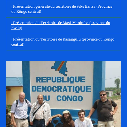
ℹ️ Présentation générale du territoire de Seke Banza (Province
du Kôngo central)
ℹ️ Présentation du Territoire de Masi-Manimba (province du
Kwilu)
ℹ️ Présentation du Territoire de Kasangulu (province du Kôngo
central)