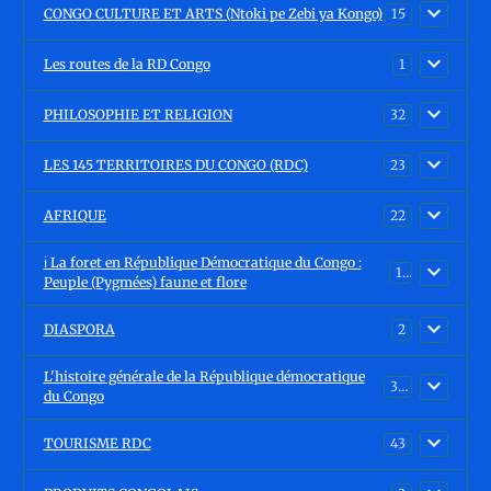
CONGO CULTURE ET ARTS (Ntoki pe Zebi ya Kongo)
15
Les routes de la RD Congo
1
PHILOSOPHIE ET RELIGION
32
LES 145 TERRITOIRES DU CONGO (RDC)
23
AFRIQUE
22
ℹ️ La foret en République Démocratique du Congo :
15
Peuple (Pygmées) faune et flore
DIASPORA
2
L'histoire générale de la République démocratique
30
du Congo
TOURISME RDC
43