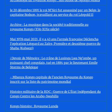
Archéologie du royaume Kôngo : Site oublié de Ngongo Mbata
le 20 décembre 1891 le roi M'Siri fut assassiné par un Belge, le
capitaine Bodson, travaillant au service du roi Léopold II
Archive : La musique dans la société traditionnelle au
royaume Kongo (XVe-XIXe siècle)
Mai 1978-mai 2021, il y a 43 ans l'armée française Déclencha
l'opération Léopard au Zaïre, Première et deuxième guerre du
Shaba (Kolwezi)
ℹ️ Devoir de Mémoire : Le crâne de Lusinga Lwa Ng'ombe, un
puissant chef congolais, tué en 1884 par le lieutenant Emile
Storms de Belgique
- Mbanza Kongo capitale de l’ancien Royaume du Kongo
inscrit sur la liste du patrimoine mondial
Histoire militaire de la RDC : Guerre de L'État Indépendant du
Congo Contre les Arabo-Swahilis
Kongo histoire : Royaume Lunda