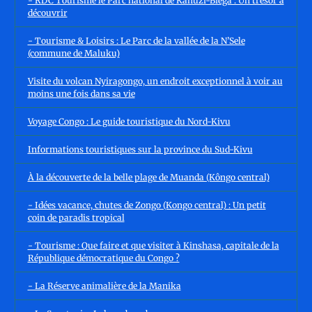
- RDC Tourisme le Parc national de Kahuzi-Biega : Un trésor à
découvrir
- Tourisme & Loisirs : Le Parc de la vallée de la N’Sele
(commune de Maluku)
Visite du volcan Nyiragongo, un endroit exceptionnel à voir au
moins une fois dans sa vie
Voyage Congo : Le guide touristique du Nord-Kivu
Informations touristiques sur la province du Sud-Kivu
À la découverte de la belle plage de Muanda (Kôngo central)
- Idées vacance, chutes de Zongo (Kongo central) : Un petit
coin de paradis tropical
- Tourisme : Que faire et que visiter à Kinshasa, capitale de la
République démocratique du Congo ?
- La Réserve animalière de la Manika