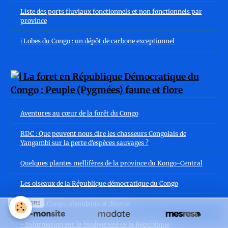
Liste des ports fluviaux fonctionnels et non fonctionnels par
province
ℹ️ Lobes du Congo : un dépôt de carbone exceptionnel
Aventures au cœur de la forêt du Congo
RDC : Que peuvent nous dire les chasseurs Congolais de
Yangambi sur la perte d’espèces sauvages ?
Quelques plantes mellifères de la province du Kongo-Central
Les oiseaux de la République démocratique du Congo
Flore du Congo, abondante et diverse
SPONSORS
- Information sur la biodiversité de la République