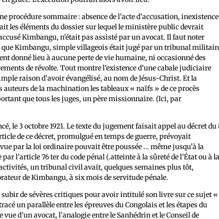
une procédure sommaire : absence de l’acte d’accusation, inexistence
it les éléments du dossier sur lequel le ministère public devrait
accusé Kimbangu, n’était pas assisté par un avocat. Il faut noter
rs que Kimbangu, simple villageois était jugé par un tribunal militair
ient donné lieu à aucune perte de vie humaine, ni occasionné des
ments de révolte. Tout montre l’existence d’une cabale judiciaire
ple raison d’avoir évangélisé, au nom de Jésus-Christ. Et la
s auteurs de la machination les tableaux « naïfs » de ce procès
rtant que tous les juges, un père missionnaire. (Ici, par
é, le 3 octobre 1921. Le texte du jugement faisait appel au décret du 
article de ce décret, promulgué en temps de guerre, prévoyait
vue par la loi ordinaire pouvait être poussée ... même jusqu’à la
r l’article 76 ter du code pénal (.atteinte à la sûreté de l’État ou à l
ctivités, un tribunal civil avait, quelques semaines plus tôt,
teur de Kimbangu, à six mois de servitude pénale.
 subir de sévères critiques pour avoir intitulé son livre sur ce sujet «
acé un parallèle entre les épreuves du Congolais et les étapes du
e vue d’un avocat, l’analogie entre le Sanhédrin et le Conseil de