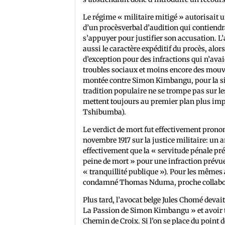
Le régime « militaire mitigé » autorisait 
d’un procèsverbal d’audition qui contiendra
s’appuyer pour justifier son accusation. L’
aussi le caractère expéditif du procès, alo
d’exception pour des infractions qui n’ava
troubles sociaux et moins encore des mouve
montée contre Simon Kimbangu, pour la sim
tradition populaire ne se trompe pas sur le
mettent toujours au premier plan plus impo
Tshibumba).
Le verdict de mort fut effectivement prononc
novembre 1917 sur la justice militaire: un 
effectivement que la « servitude pénale pré
peine de mort » pour une infraction prévue pa
« tranquillité publique »). Pour les mêmes a
condamné Thomas Nduma, proche collabora
Plus tard, l’avocat belge Jules Chomé devait
La Passion de Simon Kimbangu » et avoir tr
Chemin de Croix. Si l’on se place du point d