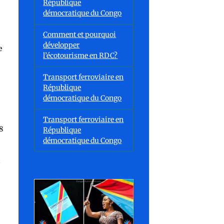
République
démocratique du Congo
Comment et pourquoi
développer
e
l’écotourisme en RDC?
Transport ferroviaire en
République
démocratique du Congo
Transport ferroviaire en
8
République
démocratique du Congo
a