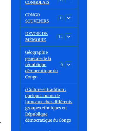
CONGOLAIS
CONGO
1
SOUVENIRS
DEVOIR DE
13
MÉMOIRE
Géographie
générale de la
république
0
démocratique du
Congo
ℹ️ Culture et tradition :
quelques noms de
jumeaux chez différents
groupes ethniques en
République
démocratique du Congo
,