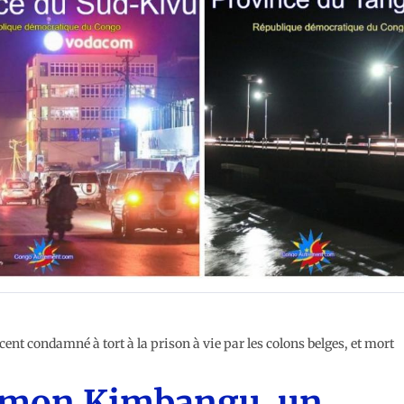
RE
t condamné à tort à la prison à vie par les colons belges, et mort
Simon Kimbangu, un