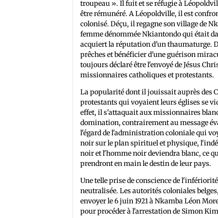
troupeau ». Il fuit et se réfugie à Léopoldv
être rémunéré. A Léopoldville, il est confro
colonisé. Déçu, il regagne son village de Nka
femme dénommée Nkiantondo qui était dan
acquiert la réputation d'un thaumaturge. Dè
prêches et bénéficier d'une guérison miracul
toujours déclaré être l'envoyé de Jésus Chri
missionnaires catholiques et protestants.
La popularité dont il jouissait auprès des
protestants qui voyaient leurs églises se v
effet, il s'attaquait aux missionnaires blanc
domination, contrairement au message évang
l'égard de l'administration coloniale qui vo
noir sur le plan spirituel et physique, l'i
noir et l'homme noir deviendra blanc, ce qui
prendront en main le destin de leur pays.
Une telle prise de conscience de l'infériori
neutralisée. Les autorités coloniales belges
envoyer le 6 juin 1921 à Nkamba Léon More
pour procéder à l'arrestation de Simon Ki