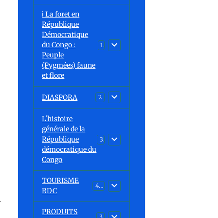
ℹ️ La foret en
République
Démocratique
du Congo :
15
Peuple
(Pygmées) faune
et flore
DIASPORA
2
L'histoire
générale de la
République
30
démocratique du
Congo
TOURISME
43
RDC
-
PRODUITS
3