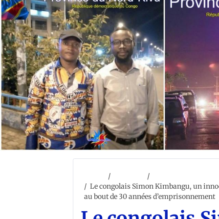
Accueil
ACCUEIL
DEVOIR DE MÉMOI
Le congolais Simon Kimbangu, un innocen
au bout de 30 années d’emprisonnement
Le congolais 