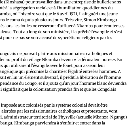
ille (Kinshasa) pour travailler dans une entreprise de huilerie sans
nté à la ségrégation raciale et à l'humiliation quotidiennes du
mba, où l'histoire veut que le 6 avril 1921, il ait guéri une jeune
s le coma depuis plusieurs jours. Très vite, Simon Kimbangu
s lors, les foules ne cesseront d'affluer à Nkamba pour écouter ses
euse. Tout au long de son ministère, il a prêché l'évangile et s'est
st pour ne pas se voir accusé de syncrétisme religieux par les
 Congolais ne pouvait plaire aux missionnaires catholiques et
ider au profit du village Nkamba devenu « la Jérusalem noire ». En
s qui utilisaient l'évangile avec le fouet pour asseoir leur
élique qui préconise la charité et l'égalité entre les hommes. A
yait en lui un élément subversif, il prédit la libération de l'homme
ndépendance du Congo, et il ajouta qu'un jour l'homme blanc deviendra
 signifiait que la colonisation prendra fin et que les Congolais
té imposée aux colonisés par le système colonial devait être
, alertées par les missionnaires catholiques et protestants, vont
l, administrateur territorial de Thysville (actuelle Mbanza-Ngungu)
mbangu. Kimbangu parviendra à s'enfuir et entrer dans la