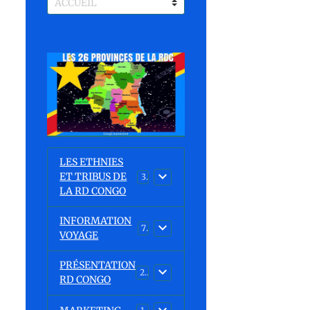
LES ETHNIES
ET TRIBUS DE
37
LA RD CONGO
INFORMATION
7
VOYAGE
PRÉSENTATION
23
RD CONGO