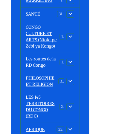
MARKETING
1
SANTÉ
31
CONGO
CULTURE ET
15
ARTS (Ntoki pe
Zebi ya Kongo)
Les routes de la
1
RD Congo
PHILOSOPHIE
32
ET RELIGION
LES 145
TERRITOIRES
23
DU CONGO
(RDC)
AFRIQUE
22