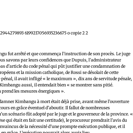
gu fut arrêté et que commença l’instruction de son procès. Le juge
 nous savons par leurs confidences que Dupuis, l’administrateur
pas d’article du code pénal qui pût justifier une condamnation de
éens et la mission catholique, de Rossi se désolait de cette
de pénal, il avait infligé « le maximum », dix ans de servitude pénale,
e Kimbangu aussi, il entendait bien « se montrer sans pitié.
n prend les mesures énergiques ».
condamner Kimbangu à mort était déjà prise, avant même l’ouverture
cours en grâce éventuel d’aboutir. Il fallut de nombreuses
un scénario fût adopté par le juge et le gouverneur de la province. 
qui était en fait une certitude), le procureur prendrait l’avis du
convaincus de la nécessité d’une prompte exécution publique, et il
en grâce. L’exécution pourrait alors avoir lieu.