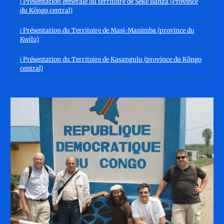
ℹ️ Présentation générale du territoire de Seke Banza (Province
du Kôngo central)
ℹ️ Présentation du Territoire de Masi-Manimba (province du
Kwilu)
ℹ️ Présentation du Territoire de Kasangulu (province du Kôngo
central)