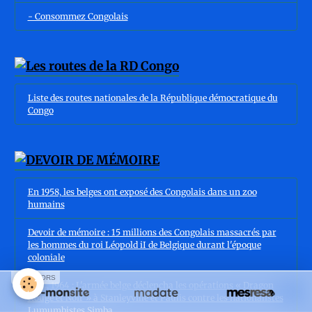
- Consommez Congolais
Liste des routes nationales de la République démocratique du
Congo
En 1958, les belges ont exposé des Congolais dans un zoo
humains
Devoir de mémoire : 15 millions des Congolais massacrés par
les hommes du roi Léopold iI de Belgique durant l'époque
coloniale
SPONSORS
RDC, 1964 : L'armée belge déclencha les opérations « Dragon
Rouge et Noir » à Stanleyville et Paulis contre les nationalistes
Lumumbistes Simba