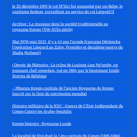
le 20 décembre 1891 le roi M'Siri fut assassiné par un Belge, le
capitaine Bodson, travaillant au service du roi Léopold II
Archive : La musique dans la société traditionnelle au
royaume Kongo (XVe-XIXe siècle)
Mai 1978-mai 2021, il y a 43 ans l'armée française Déclencha
l'opération Léopard au Zaïre, Première et deuxième guerre du
Shaba (Kolwezi)
ℹ️ Devoir de Mémoire : Le crâne de Lusinga Lwa Ng'ombe, un
puissant chef congolais, tué en 1884 par le lieutenant Emile
Storms de Belgique
- Mbanza Kongo capitale de l’ancien Royaume du Kongo
inscrit sur la liste du patrimoine mondial
Histoire militaire de la RDC : Guerre de L'État Indépendant du
Congo Contre les Arabo-Swahilis
Kongo histoire : Royaume Lunda
La localité de Vivi était la 1 ère capitale du Congo (1885-1886),