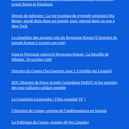
avant Boma et Kinshasa
Devoir de mémoire : La vie tragique du pygmée congolais Ota
Benga, gardé dans dans un musée, puis, exposé dans un zoo à
New York
Le cimetière des anciens rois du Royaume Kongo (L'histoire du
peuple Kongo à travers ses rois)
Guerre Portugal contre le Royaume Kongo : La bataille de
Mbwila, 29 octobre 1665
Histoire du Congo Che Guevara avec L D Kabila (en Lingala)
RDC Histoire de Force Armée Congolaise FARDC et les exploits
des nos vaillants soldats tombée
Le Congolais Lumumba ( Film complet VF )
L'histoire du Congo, origine de l'indépendance en lingala
La Politique du Congo, Années 60 (en Lingala)