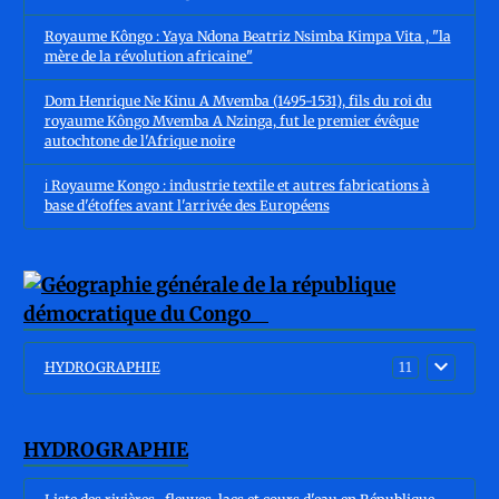
Royaume Kôngo : Yaya Ndona Beatriz Nsimba Kimpa Vita , "la
mère de la révolution africaine"
Dom Henrique Ne Kinu A Mvemba (1495-1531), fils du roi du
royaume Kôngo Mvemba A Nzinga, fut le premier évêque
autochtone de l'Afrique noire
ℹ️ Royaume Kongo : industrie textile et autres fabrications à
base d'étoffes avant l'arrivée des Européens
HYDROGRAPHIE
11
HYDROGRAPHIE