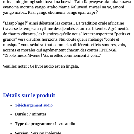
ntina, mingimingi soki tozali na bozwi ! Tata Kapwepwe akoluka kozwa
eyano na motuna yango, atako Mama Kaluweni, mwasi na ye, amoni
yango mabe... Kasi yango ekomema bango epai wapi ?
"Lisapo'nge !" Ainsi débutent les contes... La tradition orale africaine
traverse le temps au rythme des djembés et autres likembe. Agrémentés
de chants vibrants, les histoires qu'elle nous livre transportent "petits et
grands" vers d'autres horizons. Nul doute que le mélange "conte et
musique" vous séduira, tout comme les différents effets sonores, voix,
accents et morales qui agrémentent chacun des contes KITENGE.
"Zibole meso, Mwene ! Vos oreilles commencent à voir..."
Veuillez noter : Ce livre audio est en lingala.
Détails sur le produit
Téléchargement audio
Durée :
7 minutes
Type de programme :
Livre audio
Version :
Version intégrale