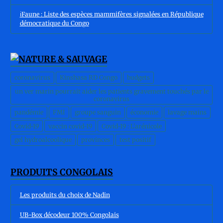
ℹ️Faune : Liste des espèces mammifères signalées en République
démocratique du Congo
coronavirus
Kinshasa RD Congo
budgets
un ver marin pourrait aider les patients gravement touchés par le
coronavirus
pandémie
FMI
groupe sanguin
économie
lavage mains
Covid-19
vaccin covid-19
Covid-19 : L'arénicole
gel hydroalcoolique
provinces
test positif
PRODUITS CONGOLAIS
Les produits du choix de Nadin
UB-Box décodeur 100% Congolais