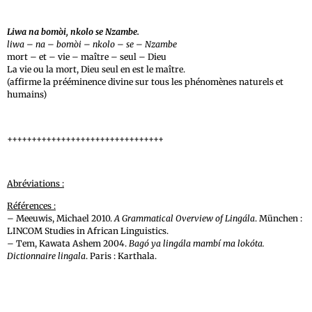
Liwa na bomòi, nkolo se Nzambe.
liwa – na – bomòi – nkolo – se – Nzambe
mort – et – vie – maître – seul – Dieu
La vie ou la mort, Dieu seul en est le maître.
(affirme la prééminence divine sur tous les phénomènes naturels et
humains)
++++++++++++++++++++++++++++++++
Abréviations :
Références :
–
Meeuwis, Michael 2010.
A Grammatical Overview of Lingála
. München :
LINCOM Studies in African Linguistics.
–
Tem, Kawata Ashem 2004.
Bagó ya lingála mambí ma lokóta.
Dictionnaire lingala
. Paris : Karthala.