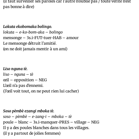
(il faut surveiller ses paroles car l’autre n’oublie pas / toute vérité n’est
pas bonne à dire)
Lokuta ekobomaka bolingo.
lokuta – e-ko-bom-aka – bolingo
mensonge – 3s.i-FUT-tuer-HAB – amour
Le mensonge détruit l’amitié.
(on ne doit jamais mentir à un ami)
Liso nguna tè.
liso – nguna – tè
œil – opposition – NEG
L’œil n’a pas d’ennemi.
(l’œil voit tout, on ne peut rien lui cacher)
Soso pèmbè ezangi mboka tè.
soso – pèmbè – e-zang-i – mboka – tè
poule – blanc – 3s.i-manquer-PRES – village – NEG
Il y a des poules blanches dans tous les villages.
(il y a partout de jolies femmes)