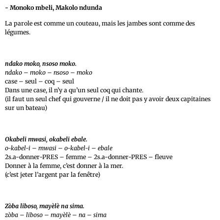
- Monoko mbeli, Makolo ndunda
La parole est comme un couteau, mais les jambes sont comme des
légumes.
ndako moko, nsoso moko.
ndako – moko – nsoso – moko
case – seul – coq – seul
Dans une case, il n’y a qu’un seul coq qui chante.
(il faut un seul chef qui gouverne / il ne doit pas y avoir deux capitaines
sur un bateau)
Okabeli mwasi, okabeli ebale.
o-kabel-i – mwasi – o-kabel-i – ebale
2s.a-donner-PRES – femme – 2s.a-donner-PRES – fleuve
Donner à la femme, c’est donner à la mer.
(c’est jeter l’argent par la fenêtre)
Zòba liboso, mayèlè na sima.
zòba – liboso – mayèlè – na – sima