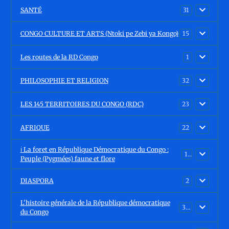
SANTÉ
31
CONGO CULTURE ET ARTS (Ntoki pe Zebi ya Kongo)
15
Les routes de la RD Congo
1
PHILOSOPHIE ET RELIGION
32
LES 145 TERRITOIRES DU CONGO (RDC)
23
AFRIQUE
22
ℹ️ La foret en République Démocratique du Congo :
15
Peuple (Pygmées) faune et flore
DIASPORA
2
L'histoire générale de la République démocratique
30
du Congo