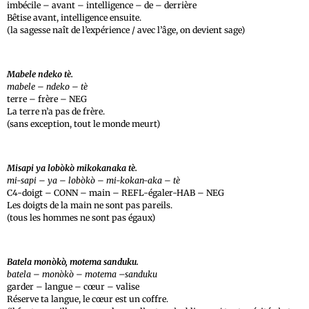
imbécile – avant – intelligence – de – derrière
Bêtise avant, intelligence ensuite.
(la sagesse naît de l’expérience / avec l’âge, on devient sage)
Mabele ndeko tè.
mabele – ndeko – tè
terre – frère – NEG
La terre n’a pas de frère.
(sans exception, tout le monde meurt)
Misapi ya lobòkò mikokanaka tè.
mi-sapi – ya – lobòkò – mi-kokan-aka – tè
C4-doigt – CONN – main – REFL-égaler-HAB – NEG
Les doigts de la main ne sont pas pareils.
(tous les hommes ne sont pas égaux)
Batela monòkò, motema sanduku.
batela – monòkò – motema –sanduku
garder – langue – cœur – valise
Réserve ta langue, le cœur est un coffre.