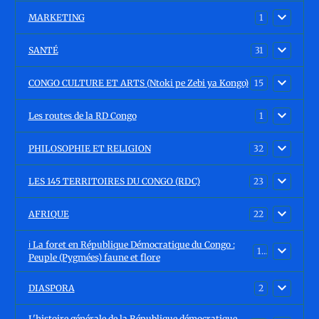
MARKETING
1
SANTÉ
31
CONGO CULTURE ET ARTS (Ntoki pe Zebi ya Kongo)
15
Les routes de la RD Congo
1
PHILOSOPHIE ET RELIGION
32
LES 145 TERRITOIRES DU CONGO (RDC)
23
AFRIQUE
22
ℹ️ La foret en République Démocratique du Congo :
15
Peuple (Pygmées) faune et flore
DIASPORA
2
L'histoire générale de la République démocratique