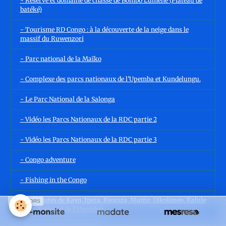
- Réserve et domaine de chasse de Bombo Lumene (Plateau de
batéké)
- Tourisme RD Congo : à la découverte de la neige dans le
massif du Ruwenzori
- Parc national de la Maïko
- Complexe des parcs nationaux de l’Upemba et Kundelungu.
- Le Parc National de la Salonga
- Vidéo les Parcs Nationaux de la RDC partie 2
- Vidéo les Parcs Nationaux de la RDC partie 3
- Congo adventure
- Fishing in the Congo
- Les chutes de Kayo, Ipera, Kwanza, Munte, Dikolongo, Kalule
SPONSORS
(Parc National de l'Upemba)