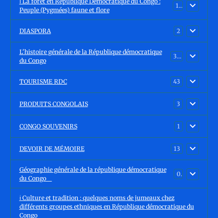
ℹ️ La foret en République Démocratique du Congo :
15
Peuple (Pygmées) faune et flore
DIASPORA
2
L'histoire générale de la République démocratique
30
du Congo
TOURISME RDC
43
PRODUITS CONGOLAIS
3
CONGO SOUVENIRS
1
DEVOIR DE MÉMOIRE
13
Géographie générale de la république démocratique
0
du Congo
ℹ️ Culture et tradition : quelques noms de jumeaux chez
différents groupes ethniques en République démocratique du
Congo