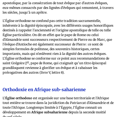
apostolique, par la consécration de tout évêque par d'autres évêques,
eux-mêmes consacrés par des lignées d'évêques qui remontent, à travers
les siècles, jusqu'à un apôtre.
L'Église orthodoxe ne confond pas cette tradition sacramentelle,
inhérente à la dignité épiscopale, avec les différents usages honorifiques
destinés à rappeler l'ancienneté et l'origine apostolique de telle ou telle
Église particulière. On dit en effet que le pape de Rome ou celui
d'Alexandrie sont successeurs respectivement de Pierre ou de Marc, que
l'évêque d'Antioche est également successeur de Pierre : ce sont de
simples formules de politesse, des souvenirs historiques, certes
importants, mais qui n'enlèvent rien à la dignité des autres évêques.
L'Église orthodoxe se conforme sur ce point aux recommandations de
er
saint Grégoire
I
, pape de Rome, qui craignait qu'un titre épiscopal
grandiloquent revienne à glorifier un évêque et à rabaisser les
prérogatives des autres (livre V, lettre 8).
Orthodoxie en Afrique sub-saharienne
L'
Église orthodoxe
est organisée sur une base territoriale et l'Afrique
tout entière se trouve dans la juridiction du Patriarcat d'Alexandrie et de
toute l'Afrique. Longtemps limitée à l'Égypte, l'Église connait un
développement en
Afrique subsaharienne
depuis la seconde moitié
e
du
xx
siècle.