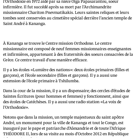
l’Orthodoxie en 1972 aidé par sa nièce Olga Papasarantou, soeur
infirmière. Il fut succédé après sa mort par l’Archimandrite
missionnaire Chariton Pnevmatikakis. Leurs saintes reliques et leurs
tombes sont conservées au cimetière spécial derrière l’ancien temple de
Saint André à Kananga.
À Kananga se trouve le Centre mission Orthodoxe. Le centre
missionnaire est composé de neuf femmes missionnaires enseignantes
et infirmières, appartenant à des fraternités des soeurs consacrées de la
Grèce. Ce centre travail d’une manière efficace.
Il y a les écoles «Lumière des nations»: deux écoles primaires (filles et
garçons), et l’école secondaire (filles et garçons). Il y a aussi une
extension de l’école primaire à Tshilumba.
Dans la cour de la mission, il y a un dispensaire; des cercles d’études de
Saintes Écritures (pour hommes et femmes) y fonctionnent, ainsi que
des écoles de Catéchèses. Il y a aussi une radio station «La voix de
l’Orthodoxie».
Notons que dans la mission, un temple majestueux du saint apôtre
André, un monument pour la ville de Kananga et tout le Congo, est
inauguré par le pape et patriarche d’Alexandrie et de toute l’Afrique
THÉODORE II‚ lors de sa visite au mois d’Octobre 2012 en République