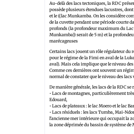
Au-delà des lacs tectoniques, la RDC présent
possède plusieurs étendues lacustres, dont
et le ((lac Munkamba. On les considère com
de la cuvette pendant une période courte d
profonds (la profondeur maximum du Lac M
Munkamba)) serait de 5 m) et la profondeur 
marécageuses
Certains lacs jouent un rôle régulateur du
pour le régime de la Fimi en aval de la Luk
aval). Mais cela implique que le niveau des 
Comme ces dernières ont souvent un régime c
normal de constater que le niveau des lacs v
De manière générale, les lacs de la RDC se
• Lacs de montagnes, particulièrement très p
Edouard,
• Lacs de plateaux : le lac Moero et le lac B
• Lacs résiduels : les lacs Tumba, Mai-N
l'ancienne mer intérieure qui occupait la 
la zone déprimée du bassin de système de