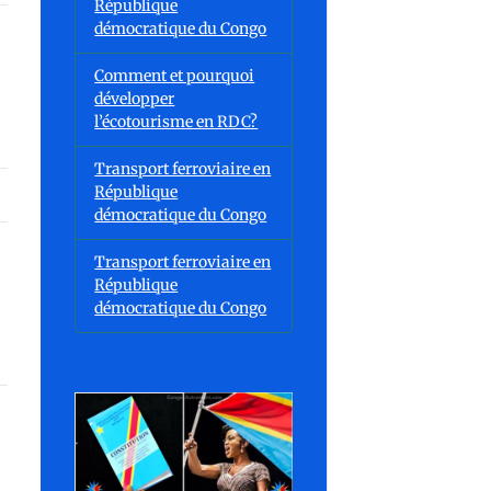
République
démocratique du Congo
Comment et pourquoi
développer
l’écotourisme en RDC?
Transport ferroviaire en
République
démocratique du Congo
Transport ferroviaire en
République
démocratique du Congo