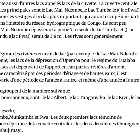
e aussi d'autres lacs appelés lacs de la cuvette. La cuvette centrale
 les principales sont le Lac Mai-Ndombe,le Lac Tumba le (( lac Fwa))
me les vestiges d'un lac plus important, qui aurait occupé une parti
ans l'histoire du réseau hydrographique du Congo. Ils sont peu
ai-Ndombe dépasserait à peine 7 m seule du lac Tumba et (( lac
du ((lac Fwa)) serait de 3,8 m . Les rives sont généralement
 régime des rivières en aval du lac (par exemple : le Lac Mai-Ndombe
enie; les lacs de la dépression d'Upemba pour le régime du Lualaba
lacs est dépendant de l'apport en eau par les rivières d'amont.
aractérisé par des périodes d'étiage et de hautes eaux, il est
arie d'une période de l'année à l'autre, et même d'une année à l'autre
 regroupent de la manière suivante:
oissonneux, sont : le lac Albert, le lac Tanganyika, le lac Kivu, le la
angwelo;
dombe,Munkamba et Fwa. Les deux premiers lacs témoins de
zone déprimée de la cuvette centrale et les deux deuxièmes témoignen
 Mbujimayi.