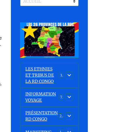
e
.
LES ETHNIES
ET TRIBUS DE
37
LA RD CONGO
,
INFORMATION
7
VOYAGE
PRÉSENTATION
23
RD CONGO