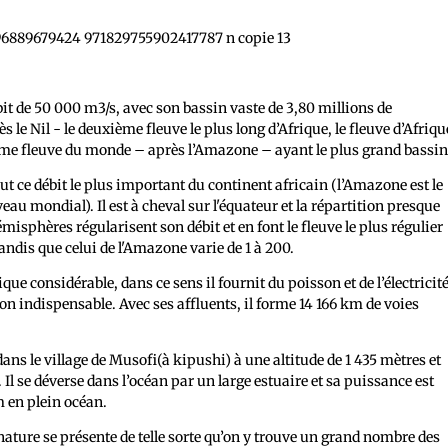
it de 50 000 m3/s, avec son bassin vaste de 3,80 millions de
s le Nil - le deuxième fleuve le plus long d’Afrique, le fleuve d’Afriqu
ième fleuve du monde – après l’Amazone – ayant le plus grand bassin
aut ce débit le plus important du continent africain (l’Amazone est le
veau mondial). Il est à cheval sur l'équateur et la répartition presque
isphères régularisent son débit et en font le fleuve le plus régulier
tandis que celui de l'Amazone varie de 1 à 200.
 considérable, dans ce sens il fournit du poisson et de l’électricité
n indispensable. Avec ses affluents, il forme 14 166 km de voies
ans le village de Musofi(à kipushi) à une altitude de 1 435 mètres et
Il se déverse dans l’océan par un large estuaire et sa puissance est
m en plein océan.
ture se présente de telle sorte qu’on y trouve un grand nombre des