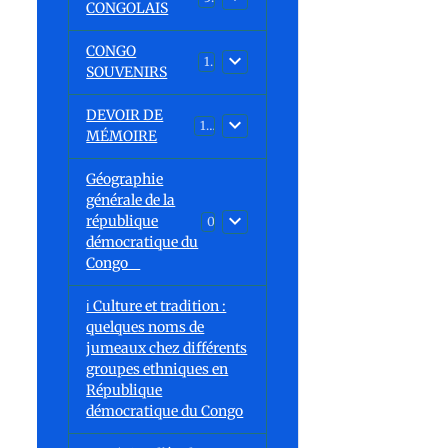
CONGOLAIS
CONGO
1
SOUVENIRS
DEVOIR DE
13
MÉMOIRE
Géographie
générale de la
république
0
démocratique du
Congo
ℹ️ Culture et tradition :
quelques noms de
jumeaux chez différents
groupes ethniques en
République
démocratique du Congo