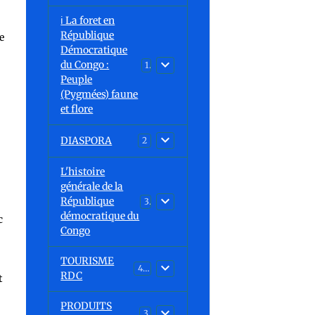
ℹ️ La foret en
République
e
Démocratique
du Congo :
15
Peuple
(Pygmées) faune
et flore
DIASPORA
2
L'histoire
générale de la
République
30
démocratique du
c
Congo
TOURISME
43
RDC
t
PRODUITS
3