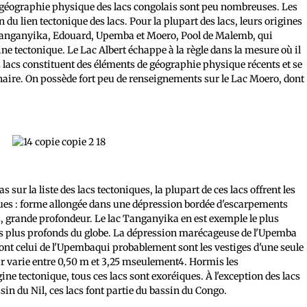
 géographie physique des lacs congolais sont peu nombreuses. Les
n du lien tectonique des lacs. Pour la plupart des lacs, leurs origines
s Tanganyika, Edouard, Upemba et Moero, Pool de Malemb, qui
ine tectonique. Le Lac Albert échappe à la règle dans la mesure où il
s lacs constituent des éléments de géographie physique récents et se
naire. On possède fort peu de renseignements sur le Lac Moero, dont
s sur la liste des lacs tectoniques, la plupart de ces lacs offrent les
ques : forme allongée dans une dépression bordée d'escarpements
s, grande profondeur. Le lac Tanganyika en est exemple le plus
s les plus profonds du globe. La dépression marécageuse de l'Upemba
 dont celui de l'Upembaqui probablement sont les vestiges d'une seule
ur varie entre 0,50 m et 3,25 mseulement4. Hormis les
gine tectonique, tous ces lacs sont exoréiques. À l'exception des lacs
in du Nil, ces lacs font partie du bassin du Congo.