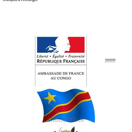
???????