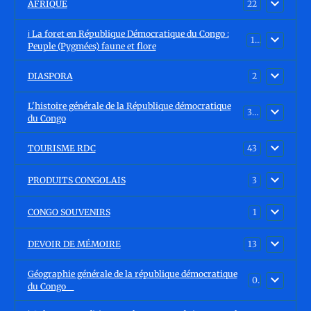
AFRIQUE
22
ℹ️ La foret en République Démocratique du Congo :
15
Peuple (Pygmées) faune et flore
DIASPORA
2
L'histoire générale de la République démocratique
30
du Congo
TOURISME RDC
43
PRODUITS CONGOLAIS
3
CONGO SOUVENIRS
1
DEVOIR DE MÉMOIRE
13
Géographie générale de la république démocratique
0
du Congo