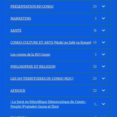
PRÉSENTATION RD CONGO
23
MARKETING
1
SANTÉ
31
CONGO CULTURE ET ARTS (Ntoki pe Zebi ya Kongo)
15
Les routes de la RD Congo
1
PHILOSOPHIE ET RELIGION
32
LES 145 TERRITOIRES DU CONGO (RDC)
23
AFRIQUE
22
ℹ️ La foret en République Démocratique du Congo :
15
Peuple (Pygmées) faune et flore