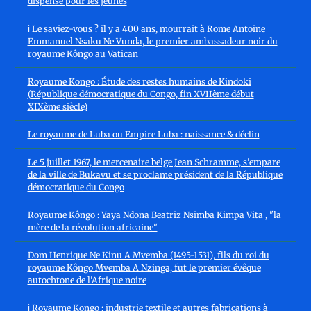
dispensé pour les jeunes
ℹ️ Le saviez-vous ? il y a 400 ans, mourrait à Rome Antoine
Emmanuel Nsaku Ne Vunda, le premier ambassadeur noir du
royaume Kôngo au Vatican
Royaume Kongo : Étude des restes humains de Kindoki
(République démocratique du Congo, fin XVIIème début
XIXème siècle)
Le royaume de Luba ou Empire Luba : naissance & déclin
Le 5 juillet 1967, le mercenaire belge Jean Schramme, s'empare
de la ville de Bukavu et se proclame président de la République
démocratique du Congo
Royaume Kôngo : Yaya Ndona Beatriz Nsimba Kimpa Vita , "la
mère de la révolution africaine"
Dom Henrique Ne Kinu A Mvemba (1495-1531), fils du roi du
royaume Kôngo Mvemba A Nzinga, fut le premier évêque
autochtone de l'Afrique noire
ℹ️ Royaume Kongo : industrie textile et autres fabrications à