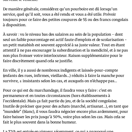
De manière générale, considérez qu'un pourboire est dû lorsqu'un
service, quel qu'il soit, vous a été rendu et vous a été utile. Prévoir
toujours pour ce faire des petites coupures de 5$ ou des francs congolais
à disposition.
À savoir : vu le niveau bas des salaires au sein de la population - dont
seul un faible pourcentage est actif faute d'emplois et de scolarisation -
un petit matabish est souvent apprécié à sa juste valeur. Tout en étant
attentif à ne pas encourager la subordination et la mendicité, et à ne pas
non plus froisser votre interlocuteur. Raison supplémentaire pour le
faire discrètement quand cela se justifie.
En ville, il y a aussi de nombreux indigents et laissés-pour-compte
(enfants des rues, infirmes, vieillards...) réduits à faire la manche pour
survivre, ± insistants selon les cas, et auxquels on n'échappe pas...
Pour ce qui est du marchandage, il faudra vous y faire : c'est en
permanence et en toutes circonstances (hors établissements à
l'occidentale). Mais ça fait partie du jeu, et de la société congolaise.
Inutile de préciser que pour des achats (marché, artisanat...), en tant que
"mundele" (blanc), il vous faudra négocier encore plus ardemment, pour
faire baisser les prix jusqu'à 50%, voire plus selon les cas. Mais cela se
fait le plus souvent dans la bonne humeur.
La TVA est entrée en vigueur récemment, ce qui a provoqué une