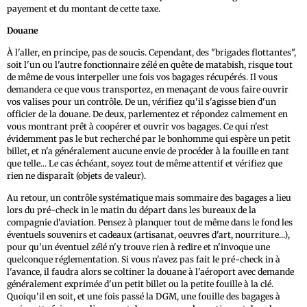
payement et du montant de cette taxe.
Douane
À l'aller, en principe, pas de soucis. Cependant, des "brigades flottantes",
soit l'un ou l'autre fonctionnaire zélé en quête de matabish, risque tout
de même de vous interpeller une fois vos bagages récupérés. Il vous
demandera ce que vous transportez, en menaçant de vous faire ouvrir
vos valises pour un contrôle. De un, vérifiez qu'il s'agisse bien d'un
officier de la douane. De deux, parlementez et répondez calmement en
vous montrant prêt à coopérer et ouvrir vos bagages. Ce qui n'est
évidemment pas le but recherché par le bonhomme qui espère un petit
billet, et n'a généralement aucune envie de procéder à la fouille en tant
que telle... Le cas échéant, soyez tout de même attentif et vérifiez que
rien ne disparaît (objets de valeur).
Au retour, un contrôle systématique mais sommaire des bagages a lieu
lors du pré-check in le matin du départ dans les bureaux de la
compagnie d'aviation. Pensez à planquer tout de même dans le fond les
éventuels souvenirs et cadeaux (artisanat, oeuvres d'art, nourriture...),
pour qu'un éventuel zélé n'y trouve rien à redire et n'invoque une
quelconque réglementation. Si vous n'avez pas fait le pré-check in à
l'avance, il faudra alors se coltiner la douane à l'aéroport avec demande
généralement exprimée d'un petit billet ou la petite fouille à la clé.
Quoiqu'il en soit, et une fois passé la DGM, une fouille des bagages à