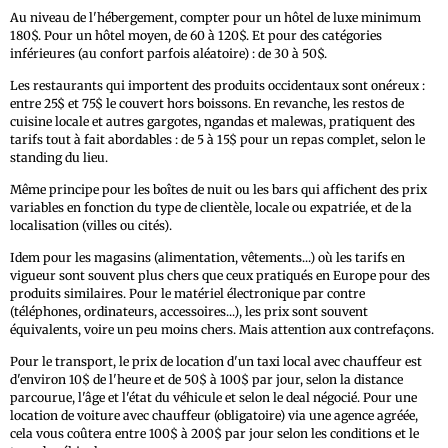
Au niveau de l'hébergement, compter pour un hôtel de luxe minimum
180$. Pour un hôtel moyen, de 60 à 120$. Et pour des catégories
inférieures (au confort parfois aléatoire) : de 30 à 50$.
Les restaurants qui importent des produits occidentaux sont onéreux :
entre 25$ et 75$ le couvert hors boissons. En revanche, les restos de
cuisine locale et autres gargotes, ngandas et malewas, pratiquent des
tarifs tout à fait abordables : de 5 à 15$ pour un repas complet, selon le
standing du lieu.
Même principe pour les boîtes de nuit ou les bars qui affichent des prix
variables en fonction du type de clientèle, locale ou expatriée, et de la
localisation (villes ou cités).
Idem pour les magasins (alimentation, vêtements...) où les tarifs en
vigueur sont souvent plus chers que ceux pratiqués en Europe pour des
produits similaires. Pour le matériel électronique par contre
(téléphones, ordinateurs, accessoires...), les prix sont souvent
équivalents, voire un peu moins chers. Mais attention aux contrefaçons.
Pour le transport, le prix de location d'un taxi local avec chauffeur est
d'environ 10$ de l'heure et de 50$ à 100$ par jour, selon la distance
parcourue, l'âge et l'état du véhicule et selon le deal négocié. Pour une
location de voiture avec chauffeur (obligatoire) via une agence agréée,
cela vous coûtera entre 100$ à 200$ par jour selon les conditions et le