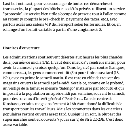
Last but not least, pour vous soulager de toutes ces démarches et
tracasseries, la plupart des hôtels et sociétés privées utilisent un service
"protocole". Ce service bien utile s'occupe de presque tout à l'aller comme
au retour (y compris le pré-check in, payement des taxes, etc.), avec
parfois accès aux salons VIP de l'aéroport selon les formules. Et ce, en
échange d'un forfait variable à partir d'une vingtaine de $.
Horaires d'ouverture
Les administrations sont souvent désertes aux heures les plus chaudes
de la journée (de midi à 17h). Il vaut donc mieux s'y rendre le matin, pour
avoir la chance d'y croiser quelqu'un. Dans le privé par contre (banques,
commerces...), les gens commencent tôt (8h) pour finir assez tard (18,
19h), avec en prime le samedi matin. Il est rare en effet de trouver des
magasins ouverts le samedi après-midi. Serait-ce, comme on le prétend,
un vestige de la fameuse mesure "Salongo" instaurée par Mobutu et qui
imposait à la population un après-midi par semaine, souvent le samedi,
pour des travaux d'intérêt général ? Peut-être... Dans le centre de
Kinshasa, certains magasins ferment à 16h étant donné la difficulté de
transport pour les travailleurs. Mais les commerces dans les quartiers
populaires restent ouverts assez tard. Quoiqu'il en soit, la plupart des
supermarchés sont eux ouverts 7 jours sur 7, de 8h à 22-23h. C'est donc
assez variable.