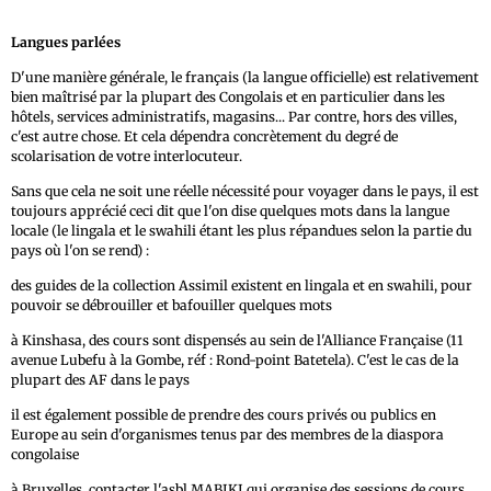
Langues parlées
D'une manière générale, le français (la langue officielle) est relativement
bien maîtrisé par la plupart des Congolais et en particulier dans les
hôtels, services administratifs, magasins... Par contre, hors des villes,
c'est autre chose. Et cela dépendra concrètement du degré de
scolarisation de votre interlocuteur.
Sans que cela ne soit une réelle nécessité pour voyager dans le pays, il est
toujours apprécié ceci dit que l'on dise quelques mots dans la langue
locale (le lingala et le swahili étant les plus répandues selon la partie du
pays où l'on se rend) :
des guides de la collection Assimil existent en lingala et en swahili, pour
pouvoir se débrouiller et bafouiller quelques mots
à Kinshasa, des cours sont dispensés au sein de l'Alliance Française (11
avenue Lubefu à la Gombe, réf : Rond-point Batetela). C'est le cas de la
plupart des AF dans le pays
il est également possible de prendre des cours privés ou publics en
Europe au sein d'organismes tenus par des membres de la diaspora
congolaise
à Bruxelles, contacter l'asbl MABIKI qui organise des sessions de cours