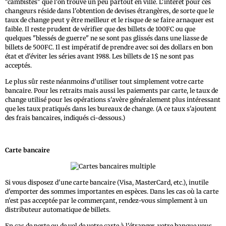
"cambistes" que l'on trouve un peu partout en ville. L'intérêt pour ces
changeurs réside dans l'obtention de devises étrangères, de sorte que le
taux de change peut y être meilleur et le risque de se faire arnaquer est
faible. Il reste prudent de vérifier que des billets de 100FC ou que
quelques "blessés de guerre" ne se sont pas glissés dans une liasse de
billets de 500FC. Il est impératif de prendre avec soi des dollars en bon
état et d'éviter les séries avant 1988. Les billets de 1$ ne sont pas
acceptés.
Le plus sûr reste néanmoins d'utiliser tout simplement votre carte
bancaire. Pour les retraits mais aussi les paiements par carte, le taux de
change utilisé pour les opérations s'avère généralement plus intéressant
que les taux pratiqués dans les bureaux de change. (A ce taux s'ajoutent
des frais bancaires, indiqués ci-dessous.)
Carte bancaire
Si vous disposez d'une carte bancaire (Visa, MasterCard, etc.), inutile
d'emporter des sommes importantes en espèces. Dans les cas où la carte
n'est pas acceptée par le commerçant, rendez-vous simplement à un
distributeur automatique de billets.
En cas de perte ou de vol de votre carte à l'étranger, votre banque vous