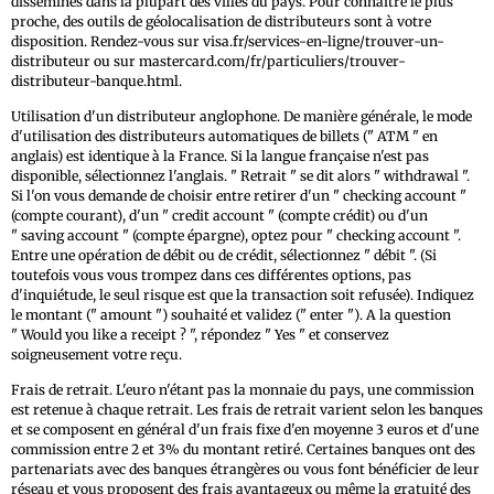
disséminés dans la plupart des villes du pays. Pour connaître le plus
proche, des outils de géolocalisation de distributeurs sont à votre
disposition. Rendez-vous sur visa.fr/services-en-ligne/trouver-un-
distributeur ou sur mastercard.com/fr/particuliers/trouver-
distributeur-banque.html.
Utilisation d'un distributeur anglophone. De manière générale, le mode
d'utilisation des distributeurs automatiques de billets (" ATM " en
anglais) est identique à la France. Si la langue française n'est pas
disponible, sélectionnez l'anglais. " Retrait " se dit alors " withdrawal ".
Si l'on vous demande de choisir entre retirer d'un " checking account "
(compte courant), d'un " credit account " (compte crédit) ou d'un
" saving account " (compte épargne), optez pour " checking account ".
Entre une opération de débit ou de crédit, sélectionnez " débit ". (Si
toutefois vous vous trompez dans ces différentes options, pas
d'inquiétude, le seul risque est que la transaction soit refusée). Indiquez
le montant (" amount ") souhaité et validez (" enter "). A la question
" Would you like a receipt ? ", répondez " Yes " et conservez
soigneusement votre reçu.
Frais de retrait. L'euro n'étant pas la monnaie du pays, une commission
est retenue à chaque retrait. Les frais de retrait varient selon les banques
et se composent en général d'un frais fixe d'en moyenne 3 euros et d'une
commission entre 2 et 3% du montant retiré. Certaines banques ont des
partenariats avec des banques étrangères ou vous font bénéficier de leur
réseau et vous proposent des frais avantageux ou même la gratuité des