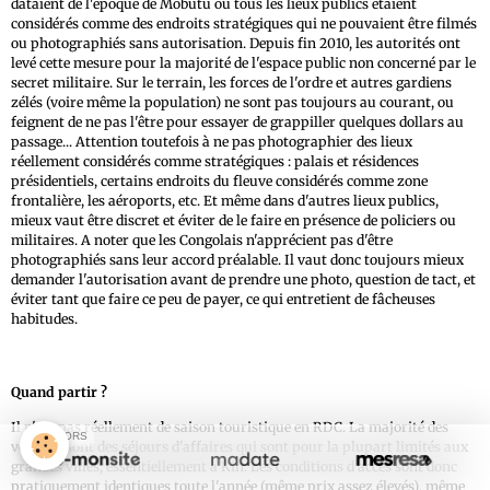
dataient de l'époque de Mobutu où tous les lieux publics étaient
considérés comme des endroits stratégiques qui ne pouvaient être filmés
ou photographiés sans autorisation. Depuis fin 2010, les autorités ont
levé cette mesure pour la majorité de l'espace public non concerné par le
secret militaire. Sur le terrain, les forces de l'ordre et autres gardiens
zélés (voire même la population) ne sont pas toujours au courant, ou
feignent de ne pas l'être pour essayer de grappiller quelques dollars au
passage... Attention toutefois à ne pas photographier des lieux
réellement considérés comme stratégiques : palais et résidences
présidentiels, certains endroits du fleuve considérés comme zone
frontalière, les aéroports, etc. Et même dans d'autres lieux publics,
mieux vaut être discret et éviter de le faire en présence de policiers ou
militaires. A noter que les Congolais n'apprécient pas d'être
photographiés sans leur accord préalable. Il vaut donc toujours mieux
demander l'autorisation avant de prendre une photo, question de tact, et
éviter tant que faire ce peu de payer, ce qui entretient de fâcheuses
habitudes.
Quand partir ?
Il n'y a pas réellement de saison touristique en RDC. La majorité des
SPONSORS
voyages sont des séjours d'affaires qui sont pour la plupart limités aux
grandes villes, essentiellement à Kin. Les conditions d'accès sont donc
pratiquement identiques toute l'année (même prix assez élevés), même