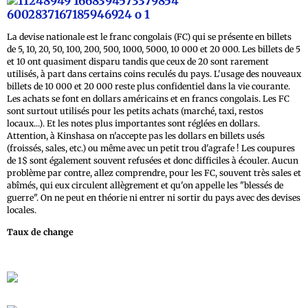
La devise nationale est le franc congolais (FC) qui se présente en billets
de 5, 10, 20, 50, 100, 200, 500, 1000, 5000, 10 000 et 20 000. Les billets de 5
et 10 ont quasiment disparu tandis que ceux de 20 sont rarement
utilisés, à part dans certains coins reculés du pays. L'usage des nouveaux
billets de 10 000 et 20 000 reste plus confidentiel dans la vie courante.
Les achats se font en dollars américains et en francs congolais. Les FC
sont surtout utilisés pour les petits achats (marché, taxi, restos
locaux...). Et les notes plus importantes sont réglées en dollars.
Attention, à Kinshasa on n'accepte pas les dollars en billets usés
(froissés, sales, etc.) ou même avec un petit trou d'agrafe ! Les coupures
de 1$ sont également souvent refusées et donc difficiles à écouler. Aucun
problème par contre, allez comprendre, pour les FC, souvent très sales et
abîmés, qui eux circulent allègrement et qu'on appelle les "blessés de
guerre". On ne peut en théorie ni entrer ni sortir du pays avec des devises
locales.
Taux de change
Cours devises du jour pour le dollar, Euro, Franc
Cfa et d'autres devises