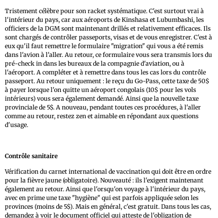
Tristement célèbre pour son racket systématique. C'est surtout vrai à
l'intérieur du pays, car aux aéroports de Kinshasa et Lubumbashi, les
officiers de la DGM sont maintenant drillés et relativement efficaces. Ils
sont chargés de contrôler passeports, visas et de vous enregistrer. C'est à
eux qu'il faut remettre le formulaire "migration" qui vous a été remis
dans l'avion à l'aller. Au retour, ce formulaire vous sera transmis lors du
pré-check in dans les bureaux de la compagnie d'aviation, ou à
l'aéroport. A compléter et à remettre dans tous les cas lors du contrôle
passeport. Au retour uniquement : le reçu du Go-Pass, cette taxe de 50$
à payer lorsque l'on quitte un aéroport congolais (10$ pour les vols
intérieurs) vous sera également demandé. Ainsi que la nouvelle taxe
provinciale de 5$. A nouveau, pendant toutes ces procédures, à l'aller
comme au retour, restez zen et aimable en répondant aux questions
d'usage.
Contrôle sanitaire
Vérification du carnet international de vaccination qui doit être en ordre
pour la fièvre jaune (obligatoire). Nouveauté : ils l'exigent maintenant
également au retour. Ainsi que l'orsqu'on voyage à l'intérieur du pays,
avec en prime une taxe "hygiène" qui est parfois appliquée selon les
provinces (moins de 5$). Mais en général, c'est gratuit. Dans tous les cas,
demandez à voir le document officiel qui atteste de l'obligation de