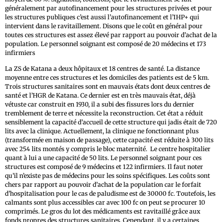
généralement par autofinancement pour les structures privées et pour
les structures publiques c’est aussi l’autofinancement et l’IHP+ qui
intervient dans le ravitaillement. Disons que le coût en général pour
toutes ces structures est assez élevé par rapport au pouvoir d’achat de la
population. Le personnel soignant est composé de 20 médecins et 173
infirmiers
La ZS de Katana a deux hôpitaux et 18 centres de santé. La distance
moyenne entre ces structures et les domiciles des patients est de 5 km.
Trois structures sanitaires sont en mauvais états dont deux centres de
santé et l’HGR de Katana. Ce dernier est en très mauvais état, déjà
vétuste car construit en 1930, il a subi des fissures lors du dernier
tremblement de terre et nécessite la reconstruction. Cet état a réduit
sensiblement la capacité d’accueil de cette structure qui jadis était de 720
lits avec la clinique. Actuellement, la clinique ne fonctionnant plus
(transformée en maison de passage), cette capacité est réduite à 300 lits
avec 254 lits montés y compris le bloc maternité. Le centre hospitalier
quant à lui a une capacité de 50 lits. Le personnel soignant pour ces
structures est composé de 9 médecins et 122 infirmiers. Il faut noter
qu’il n’existe pas de médecins pour les soins spécifiques. Les coûts sont
chers par rapport au pouvoir d’achat de la population car le forfait
d’hospitalisation pour le cas de paludisme est de 30000 fc. Toutefois, les
calmants sont plus accessibles car avec 100 fc on peut se procurer 10
comprimés. Le gros du lot des médicaments est ravitaillé grâce aux
fonds propres des structures sanitaires. Cependant, il y a certaines