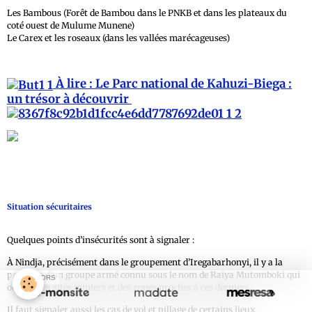
Les Bambous (Forêt de Bambou dans le PNKB et dans les plateaux du
coté ouest de Mulume Munene)
Le Carex et les roseaux (dans les vallées marécageuses)
À lire : Le Parc national de Kahuzi-Biega :
un trésor à découvrir
Situation sécuritaires
Quelques points d’insécurités sont à signaler :
À Nindja, précisément dans le groupement d’Iregabarhonyi, il y a la
présence d’un groupe armé connu sous le nom de Raiya Mutomboki qui
SPONSORS
occupe des sites miniers et des zones proches à ces derniers.
Il faut signaler aussi les cas de vol et pillage de certains lieux