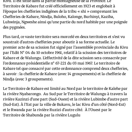
Kivu. Il est situé dans la partie montagneuse de la Province. Le
Territoire de Kabare fut créé officiellement en 1923 et englobait à
l’époque les chefferies indigènes de la tribu « shi » comprenant les
Chefferies de Kabare, Nindja, Buloho, Kalonge, Burhinyi, Kaziba,
Luhwinja, Ngweshe ainsi qu’une partie du nord habitée par une poignée
des pygmées.
Plus tard, ce vaste territoire sera morcelé en deux territoires et s’est vu
soustrait d’autres chefferies pour aboutir à sa forme actuelle. Le
premier acte de sa scission fut signé par l’assemblée provinciale du Kivu
par l’Edit N° 04 du 10 octobre 1961, relatif à la scission des territoires de
Kabare et de Walungu. L’effectivité de la dite scission sera consacrée par
l’ordonnance présidentielle n° 67-221 du 03 mai 1967. Le territoire de
Kabare tel que consacré par cette ordonnance comprend deux chefferies,
à savoir : la chefferie de Kabare (avec 14 groupements) et la chefferie de
Nindja (avec 3 groupements).
Le Territoire de Kabare est limité au Nord par le territoire de Kalehe par
la rivière Nyabarongo. Au Sud par le Territoire de Walungu à travers la
rivière Kazinzi d’une part (Sud-Ouest) et la rivière Lubimbe d’autre part
(Sud-Est). À l’Est par la ville de Bukavu, le lac Kivu d’un côté (Nord-Est)
et le Rwanda par la rivière Ruzizi d’autre côté. À l’Ouest par le
Territoire de Shabunda par la rivière Lugulu