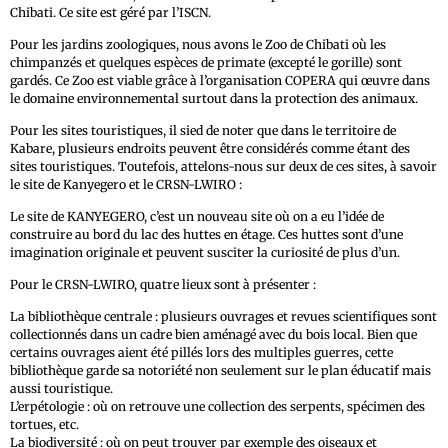
Chibati. Ce site est géré par l’ISCN.
Pour les jardins zoologiques, nous avons le Zoo de Chibati où les
chimpanzés et quelques espèces de primate (excepté le gorille) sont
gardés. Ce Zoo est viable grâce à l’organisation COPERA qui œuvre dans
le domaine environnemental surtout dans la protection des animaux.
Pour les sites touristiques, il sied de noter que dans le territoire de
Kabare, plusieurs endroits peuvent être considérés comme étant des
sites touristiques. Toutefois, attelons-nous sur deux de ces sites, à savoir
le site de Kanyegero et le CRSN-LWIRO :
Le site de KANYEGERO, c’est un nouveau site où on a eu l’idée de
construire au bord du lac des huttes en étage. Ces huttes sont d’une
imagination originale et peuvent susciter la curiosité de plus d’un.
Pour le CRSN-LWIRO, quatre lieux sont à présenter :
La bibliothèque centrale : plusieurs ouvrages et revues scientifiques sont
collectionnés dans un cadre bien aménagé avec du bois local. Bien que
certains ouvrages aient été pillés lors des multiples guerres, cette
bibliothèque garde sa notoriété non seulement sur le plan éducatif mais
aussi touristique.
L’erpétologie : où on retrouve une collection des serpents, spécimen des
tortues, etc.
La biodiversité : où on peut trouver par exemple des oiseaux et