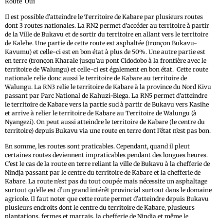
Route Oui
Il est possible d’atteindre le Territoire de Kabare par plusieurs routes
dont 3 routes nationales. La RN2 permet d’accéder au territoire à partir
de la Ville de Bukavu et de sortir du territoire en allant vers le territoire
de Kalehe. Une partie de cette route est asphaltée (tronçon Bukavu-
Kavumu) et celle-ci est en bon état à plus de 50%. Une autre partie est
en terre (tronçon Kharale jusqu’au pont Cidodobo à la frontière avec le
territoire de Walungu) et celle-ci est également en bon état. Cette route
nationale relie donc aussi le territoire de Kabare au territoire de
Walungu. La RN3 relie le territoire de Kabare à la province du Nord Kivu
passant par Parc National de Kahuzi-Biega. La RN5 permet d’atteindre
le territoire de Kabare vers la partie sud à partir de Bukavu vers Kasihe
et arrive à relier le territoire de Kabare au Territoire de Walungu (à
Nyangezi). On peut aussi atteindre le territoire de Kabare (le centre du
territoire) depuis Bukavu via une route en terre dont l’état n’est pas bon.
En somme, les routes sont praticables. Cependant, quand il pleut
certaines routes deviennent impraticables pendant des longues heures.
C’est le cas de la route en terre reliant la ville de Bukavu à la chefferie de
Nindja passant par le centre du territoire de Kabare et la chefferie de
Kabare. La route n’est pas du tout coupée mais nécessite un asphaltage
surtout qu’elle est d’un grand intérêt provincial surtout dans le domaine
agricole. Il faut noter que cette route permet d’atteindre depuis Bukavu
plusieurs endroits dont le centre du territoire de Kabare, plusieurs
plantations, fermes et marrais, la chefferie de Nindja et même le