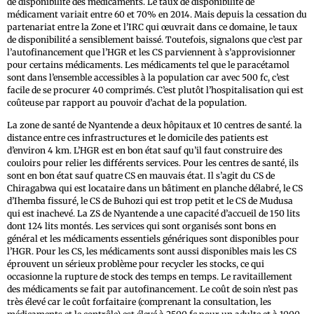
de disponibilité des médicaments. Le taux de disponibilité de
médicament variait entre 60 et 70% en 2014. Mais depuis la cessation du
partenariat entre la Zone et l’IRC qui œuvrait dans ce domaine, le taux
de disponibilité a sensiblement baissé. Toutefois, signalons que c’est par
l’autofinancement que l’HGR et les CS parviennent à s’approvisionner
pour certains médicaments. Les médicaments tel que le paracétamol
sont dans l’ensemble accessibles à la population car avec 500 fc, c’est
facile de se procurer 40 comprimés. C’est plutôt l’hospitalisation qui est
coûteuse par rapport au pouvoir d’achat de la population.
La zone de santé de Nyantende a deux hôpitaux et 10 centres de santé. la
distance entre ces infrastructures et le domicile des patients est
d’environ 4 km. L’HGR est en bon état sauf qu’il faut construire des
couloirs pour relier les différents services. Pour les centres de santé, ils
sont en bon état sauf quatre CS en mauvais état. Il s’agit du CS de
Chiragabwa qui est locataire dans un bâtiment en planche délabré, le CS
d’Ihemba fissuré, le CS de Buhozi qui est trop petit et le CS de Mudusa
qui est inachevé. La ZS de Nyantende a une capacité d’accueil de 150 lits
dont 124 lits montés. Les services qui sont organisés sont bons en
général et les médicaments essentiels génériques sont disponibles pour
l’HGR. Pour les CS, les médicaments sont aussi disponibles mais les CS
éprouvent un sérieux problème pour recycler les stocks, ce qui
occasionne la rupture de stock des temps en temps. Le ravitaillement
des médicaments se fait par autofinancement. Le coût de soin n’est pas
très élevé car le coût forfaitaire (comprenant la consultation, les