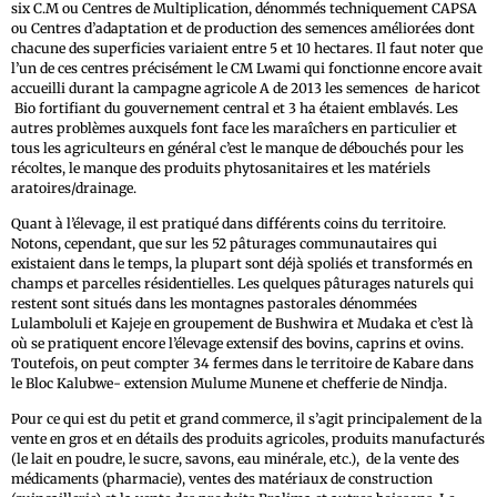
six C.M ou Centres de Multiplication, dénommés techniquement CAPSA
ou Centres d’adaptation et de production des semences améliorées dont
chacune des superficies variaient entre 5 et 10 hectares. Il faut noter que
l’un de ces centres précisément le CM Lwami qui fonctionne encore avait
accueilli durant la campagne agricole A de 2013 les semences de haricot
Bio fortifiant du gouvernement central et 3 ha étaient emblavés. Les
autres problèmes auxquels font face les maraîchers en particulier et
tous les agriculteurs en général c’est le manque de débouchés pour les
récoltes, le manque des produits phytosanitaires et les matériels
aratoires/drainage.
Quant à l’élevage, il est pratiqué dans différents coins du territoire.
Notons, cependant, que sur les 52 pâturages communautaires qui
existaient dans le temps, la plupart sont déjà spoliés et transformés en
champs et parcelles résidentielles. Les quelques pâturages naturels qui
restent sont situés dans les montagnes pastorales dénommées
Lulamboluli et Kajeje en groupement de Bushwira et Mudaka et c’est là
où se pratiquent encore l’élevage extensif des bovins, caprins et ovins.
Toutefois, on peut compter 34 fermes dans le territoire de Kabare dans
le Bloc Kalubwe- extension Mulume Munene et chefferie de Nindja.
Pour ce qui est du petit et grand commerce, il s’agit principalement de la
vente en gros et en détails des produits agricoles, produits manufacturés
(le lait en poudre, le sucre, savons, eau minérale, etc.), de la vente des
médicaments (pharmacie), ventes des matériaux de construction