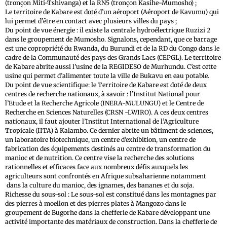
(tronçon Miti-Tshivanga) et la RN5 (tronçon Kasihe-Mumosho) ;
Le territoire de Kabare est doté d’un aéroport (Aéroport de Kavumu) qui
lui permet d’être en contact avec plusieurs villes du pays ;
Du point de vue énergie : il existe la centrale hydroélectrique Ruzizi 2
dans le groupement de Mumosho. Signalons, cependant, que ce barrage
est une copropriété du Rwanda, du Burundi et de la RD du Congo dans le
cadre de la Communauté des pays des Grands Lacs (CEPGL). Le territoire
de Kabare abrite aussi l’usine de la REGIDESO de Murhundu. C’est cette
usine qui permet d’alimenter toute la ville de Bukavu en eau potable.
Du point de vue scientifique: le Territoire de Kabare est doté de deux
centres de recherche nationaux, à savoir : l’Institut National pour
l’Etude et la Recherche Agricole (INERA-MULUNGU) et le Centre de
Recherche en Sciences Naturelles (CRSN -LWIRO). A ces deux centres
nationaux, il faut ajouter l’Institut International de l’Agriculture
Tropicale (IITA) à Kalambo. Ce dernier abrite un bâtiment de sciences,
un laboratoire biotechnique, un centre d’exhibition, un centre de
fabrication des équipements destinés au centre de transformation du
manioc et de nutrition. Ce centre vise la recherche des solutions
rationnelles et efficaces face aux nombreux défis auxquels les
agriculteurs sont confrontés en Afrique subsaharienne notamment
dans la culture du manioc, des ignames, des bananes et du soja.
Richesse du sous-sol : Le sous-sol est constitué dans les montagnes par
des pierres à moellon et des pierres plates à Mangozo dans le
groupement de Bugorhe dans la chefferie de Kabare développant une
activité importante des matériaux de construction. Dans la chefferie de