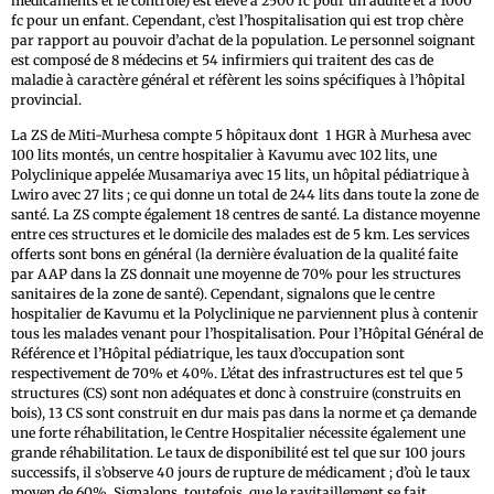
médicaments et le contrôle) est élevé à 2500 fc pour un adulte et à 1000
fc pour un enfant. Cependant, c’est l’hospitalisation qui est trop chère
par rapport au pouvoir d’achat de la population. Le personnel soignant
est composé de 8 médecins et 54 infirmiers qui traitent des cas de
maladie à caractère général et réfèrent les soins spécifiques à l’hôpital
provincial.
La ZS de Miti-Murhesa compte 5 hôpitaux dont 1 HGR à Murhesa avec
100 lits montés, un centre hospitalier à Kavumu avec 102 lits, une
Polyclinique appelée Musamariya avec 15 lits, un hôpital pédiatrique à
Lwiro avec 27 lits ; ce qui donne un total de 244 lits dans toute la zone de
santé. La ZS compte également 18 centres de santé. La distance moyenne
entre ces structures et le domicile des malades est de 5 km. Les services
offerts sont bons en général (la dernière évaluation de la qualité faite
par AAP dans la ZS donnait une moyenne de 70% pour les structures
sanitaires de la zone de santé). Cependant, signalons que le centre
hospitalier de Kavumu et la Polyclinique ne parviennent plus à contenir
tous les malades venant pour l’hospitalisation. Pour l’Hôpital Général de
Référence et l’Hôpital pédiatrique, les taux d’occupation sont
respectivement de 70% et 40%. L’état des infrastructures est tel que 5
structures (CS) sont non adéquates et donc à construire (construits en
bois), 13 CS sont construit en dur mais pas dans la norme et ça demande
une forte réhabilitation, le Centre Hospitalier nécessite également une
grande réhabilitation. Le taux de disponibilité est tel que sur 100 jours
successifs, il s’observe 40 jours de rupture de médicament ; d’où le taux
moyen de 60%. Signalons, toutefois, que le ravitaillement se fait