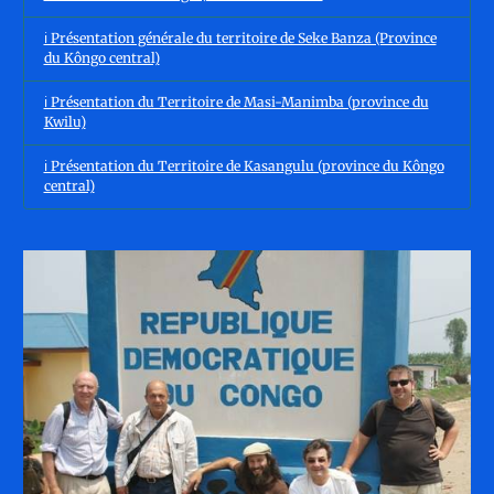
ℹ️ Présentation générale du territoire de Seke Banza (Province
du Kôngo central)
ℹ️ Présentation du Territoire de Masi-Manimba (province du
Kwilu)
ℹ️ Présentation du Territoire de Kasangulu (province du Kôngo
central)