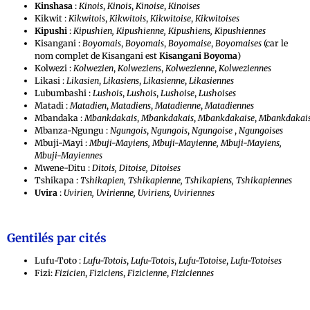
Kinshasa
:
Kinois
,
Kinois
,
Kinoise
,
Kinoises
Kikwit :
Kikwitois
,
Kikwitois
,
Kikwitoise
,
Kikwitoises
Kipushi
:
Kipushien, Kipushienne, Kipushiens, Kipushiennes
Kisangani :
Boyomais
,
Boyomais
,
Boyomaise
,
Boyomaises
(car le
nom complet de Kisangani est
Kisangani Boyoma
)
Kolwezi :
Kolwezien
,
Kolweziens
,
Kolwezienne
,
Kolweziennes
Likasi :
Likasien
,
Likasiens
,
Likasienne
,
Likasiennes
Lubumbashi :
Lushois
,
Lushois
,
Lushoise
,
Lushoises
Matadi :
Matadien
,
Matadiens
,
Matadienne
,
Matadiennes
Mbandaka :
Mbankdakais
,
Mbankdakais
,
Mbankdakaise
,
Mbankdakais
Mbanza-Ngungu :
Ngungois
,
Ngungois
,
Ngungoise
,
Ngungoises
Mbuji-Mayi :
Mbuji-Mayiens, Mbuji-Mayienne, Mbuji-Mayiens,
Mbuji-Mayiennes
Mwene-Ditu :
Ditois, Ditoise, Ditoises
Tshikapa :
Tshikapien, Tshikapienne, Tshikapiens, Tshikapiennes
Uvira
:
Uvirien, Uvirienne, Uviriens, Uviriennes
Gentilés par cités
Lufu-Toto :
Lufu-Totois
,
Lufu-Totois
,
Lufu-Totoise
,
Lufu-Totoises
Fizi:
Fizicien
,
Fiziciens
,
Fizicienne
,
Fiziciennes