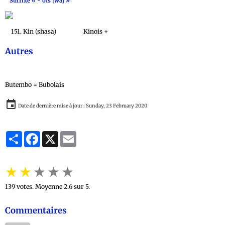
Suffixe « - ois [wa] »
151. Kin (shasa) Kinois +
Autres
Butembo = Bubolais
Date de dernière mise à jour : Sunday, 23 February 2020
Partager
Facebook
X
Email
★
★
★
★
★
139
votes. Moyenne
2.6
sur 5.
Commentaires