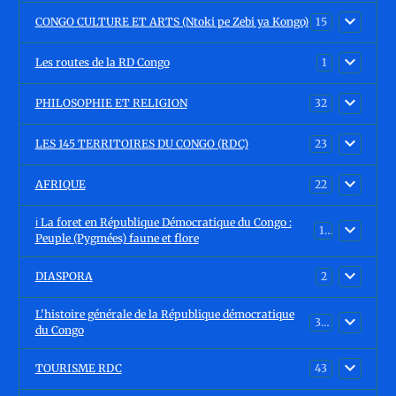
CONGO CULTURE ET ARTS (Ntoki pe Zebi ya Kongo)
15
Les routes de la RD Congo
1
PHILOSOPHIE ET RELIGION
32
LES 145 TERRITOIRES DU CONGO (RDC)
23
AFRIQUE
22
ℹ️ La foret en République Démocratique du Congo :
15
Peuple (Pygmées) faune et flore
DIASPORA
2
L'histoire générale de la République démocratique
30
du Congo
TOURISME RDC
43