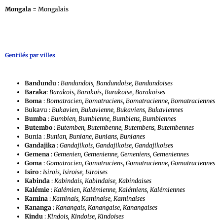
Mongala
= Mongalais
Gentilés par villes
Bandundu
:
Bandundois, Bandundoise, Bandundoises
Baraka
:
Barakois
,
Barakois
,
Barakoise
,
Barakoises
Boma
:
Bomatracien
,
Bomatraciens
,
Bomatracienne
,
Bomatraciennes
Bukavu :
Bukavien, Bukavienne, Bukaviens, Bukaviennes
Bumba
:
Bumbien, Bumbienne, Bumbiens, Bumbiennes
Butembo
:
Butemben, Butembenne, Butembens, Butembennes
Bunia :
Bunian, Buniane, Bunians, Bunianes
Gandajika
:
Gandajikois, Gandajikoise, Gandajikoises
Gemena
:
Gemenien, Gemenienne, Gemeniens, Gemeniennes
Goma
:
Gomatracien
,
Gomatraciens
,
Gomatracienne
,
Gomatraciennes
Isiro
:
Isirois, Isiroise, Isiroises
Kabinda
:
Kabindais, Kabindaise, Kabindaises
Kalémie
:
Kalémien, Kalémienne, Kalémiens, Kalémiennes
Kamina
:
Kaminais, Kaminaise, Kaminaises
Kananga
:
Kanangais, Kanangaise, Kanangaises
Kindu
:
Kindois, Kindoise, Kindoises