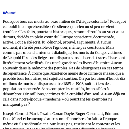
Résumé
Pourquoi tous ces morts au beau milieu de l’Afrique coloniale ? Pourquoi
cet oubli incompréhensible ? Ce silence, que rien ou si peu ne vient
troubler ? Les faits, pourtant historiques, se sont déroulés au vu et au su
de tous, décidés en plein cœur de l’Europe consciente, documentée,
active. Tout a été écrit, lu, dénoncé, prouvé, argumenté. À aucun
moment, il n’a été possible de l’ignorer, même par courtoisie. Mais
comme par un enchantement diabolique, les morts du Congo, victimes
de Léopold II roi des Belges, ont disparu sans laisser de traces. Ils se sont
littéralement volatilisés. Pas une ligne dans les livres d’histoire. Aucun
souvenir dans la mémoire des peuples. Pas de résurgences en ces temps
de repentance. À croire que l’existence même de ce crime de masse, qui a
précédé tous les autres, est sujette à caution. On parle aujourd’hui de dix
millions de morts et disparus entre 1885 et 1908, soit le tiers de la
population concernée. Sans compter les mutilés, impossibles à
dénombrer. Dix millions, victimes de la cupidité d’un seul. A-t-on déjà vu
cela dans notre époque « moderne » où pourtant les exemples ne
manquent pas ?
Joseph Conrad, Mark Twain, Conan Doyle, Roger Casement, Edmund
Dene Morel et beaucoup d’autres ont dénoncé ces forfaits à l’époque
même où ils se déroulaient. Sur leurs pas, restituant le contexte et les