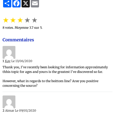
Partager
Facebook
X
Email
★
★
★
★
★
8
votes. Moyenne
3.7
sur 5.
Commentaires
1
Kay
Le 13/06/2020
Thank you, I've recently been looking for information approximately
thhis topic for ages and yours is the greatest I've discovered so far.
However, what in regards to the boittom line? Aree you positive
concerning the source?
2
Aimar
Le 09/01/2020