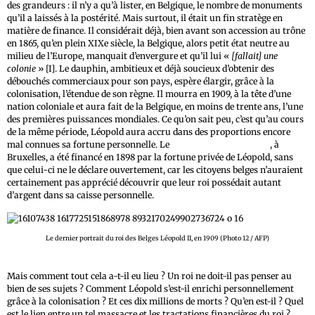
des grandeurs : il n’y a qu’à lister, en Belgique, le nombre de monuments
qu’il a laissés à la postérité. Mais surtout, il était un fin stratège en
matière de finance. Il considérait déjà, bien avant son accession au trône
en 1865, qu’en plein XIXe siècle, la Belgique, alors petit état neutre au
milieu de l’Europe, manquait d’envergure et qu’il lui «
[fallait] une
colonie
» [I]. Le dauphin, ambitieux et déjà soucieux d’obtenir des
débouchés commerciaux pour son pays, espère élargir, grâce à la
colonisation, l’étendue de son règne. Il mourra en 1909, à la tête d’une
nation coloniale et aura fait de la Belgique, en moins de trente ans, l’une
des premières puissances mondiales. Ce qu’on sait peu, c’est qu’au cours
de la même période, Léopold aura accru dans des proportions encore
mal connues sa fortune personnelle. Le
Parc du Cinquantenaire
, à
Bruxelles, a été financé en 1898 par la fortune privée de Léopold, sans
que celui-ci ne le déclare ouvertement, car les citoyens belges n’auraient
certainement pas apprécié découvrir que leur roi possédait autant
d’argent dans sa caisse personnelle.
Le dernier portrait du roi des Belges Léopold II, en 1909 (Photo 12 / AFP)
Mais comment tout cela a-t-il eu lieu ? Un roi ne doit-il pas penser au
bien de ses sujets ? Comment Léopold s’est-il enrichi personnellement
grâce à la colonisation ? Et ces dix millions de morts ? Qu’en est-il ? Quel
est le lien entre un tel massacre et les tractations financières du roi ?