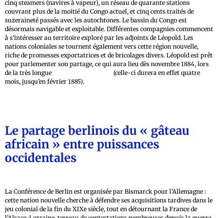
cinq steamers (navires à vapeur), un réseau de quarante stations
couvrant plus de la moitié du Congo actuel, et cinq cents traités de
suzeraineté passés avec les autochtones. Le bassin du Congo est
désormais navigable et exploitable. Différentes compagnies commencent
à s’intéresser au territoire exploré par les adjoints de Léopold. Les
nations coloniales se tournent également vers cette région nouvelle,
riche de promesses exportatrices et de bricolages divers. Léopold est prêt
pour parlementer son partage, ce qui aura lieu dès novembre 1884, lors
de la très longue
Conférence de Berlin
(celle-ci durera en effet quatre
mois, jusqu’en février 1885).
Le partage berlinois du « gâteau
africain » entre puissances
occidentales
La Conférence de Berlin est organisée par Bismarck pour l’Allemagne :
cette nation nouvelle cherche à défendre ses acquisitions tardives dans le
jeu colonial de la fin du XIXe siècle, tout en détournant la France de
l’Alsace-Lorraine, terreau de contestations nombreuses depuis la guerre