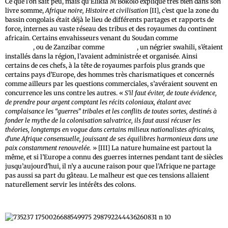
Ce que l’on sait peu, mais qu’Elikia M’Bokolo explique très bien dans son
livre somme,
Afrique noire, Histoire et civilisation
[II], c’est que la zone du
bassin congolais était déjà le lieu de différents partages et rapports de
force, internes au vaste réseau des tribus et des royaumes du continent
africain. Certains envahisseurs venant du Soudan comme
Rabah
Fadlallah
, ou de Zanzibar comme
Tippu Tip
, un négrier swahili, s’étaient
installés dans la région, l’avaient administrée et organisée. Ainsi
certains de ces chefs, à la tête de royaumes parfois plus grands que
certains pays d’Europe, des hommes très charismatiques et concernés
comme ailleurs par les questions commerciales, s’avéraient souvent en
concurrence les uns contre les autres. «
S’il faut éviter, de toute évidence,
de prendre pour argent comptant les récits coloniaux, étalant avec
complaisance les “guerres” tribales et les conflits de toutes sortes, destinés à
fonder le mythe de la colonisation salvatrice, ils faut aussi récuser les
théories, longtemps en vogue dans certains milieux nationalistes africains,
d’une Afrique consensuelle, jouissant de ses équilibres harmonieux dans une
paix constamment renouvelée.
» [III] La nature humaine est partout la
même, et si l’Europe a connu des guerres internes pendant tant de siècles
jusqu’aujourd’hui, il n’y a aucune raison pour que l’Afrique ne partage
pas aussi sa part du gâteau. Le malheur est que ces tensions allaient
naturellement servir les intérêts des colons.