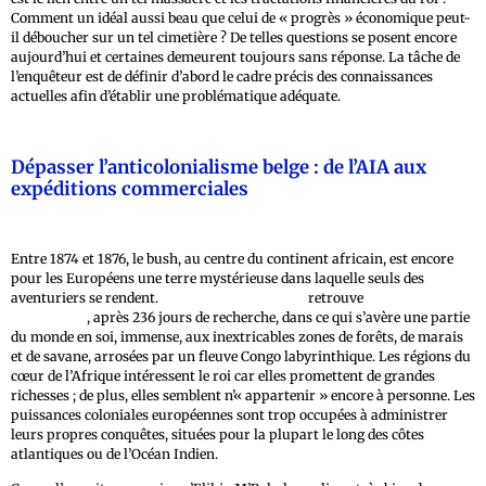
Comment un idéal aussi beau que celui de « progrès » économique peut-
il déboucher sur un tel cimetière ? De telles questions se posent encore
aujourd’hui et certaines demeurent toujours sans réponse. La tâche de
l’enquêteur est de définir d’abord le cadre précis des connaissances
actuelles afin d’établir une problématique adéquate.
Dépasser l’anticolonialisme belge : de l’AIA aux
expéditions commerciales
Entre 1874 et 1876, le bush, au centre du continent africain, est encore
pour les Européens une terre mystérieuse dans laquelle seuls des
aventuriers se rendent.
Henry Morton Stanley
retrouve
David
Livingstone
, après 236 jours de recherche, dans ce qui s’avère une partie
du monde en soi, immense, aux inextricables zones de forêts, de marais
et de savane, arrosées par un fleuve Congo labyrinthique. Les régions du
cœur de l’Afrique intéressent le roi car elles promettent de grandes
richesses ; de plus, elles semblent n’« appartenir » encore à personne. Les
puissances coloniales européennes sont trop occupées à administrer
leurs propres conquêtes, situées pour la plupart le long des côtes
atlantiques ou de l’Océan Indien.