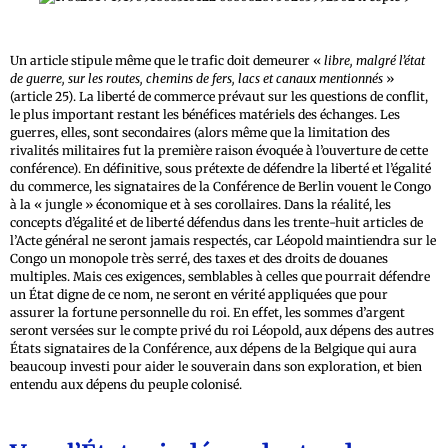
Un article stipule même que le trafic doit demeurer «
libre, malgré l’état
de guerre, sur les routes, chemins de fers, lacs et canaux mentionnés
»
(article 25). La liberté de commerce prévaut sur les questions de conflit,
le plus important restant les bénéfices matériels des échanges. Les
guerres, elles, sont secondaires (alors même que la limitation des
rivalités militaires fut la première raison évoquée à l’ouverture de cette
conférence). En définitive, sous prétexte de défendre la liberté et l’égalité
du commerce, les signataires de la Conférence de Berlin vouent le Congo
à la « jungle » économique et à ses corollaires. Dans la réalité, les
concepts d’égalité et de liberté défendus dans les trente-huit articles de
l’Acte général ne seront jamais respectés, car Léopold maintiendra sur le
Congo un monopole très serré, des taxes et des droits de douanes
multiples. Mais ces exigences, semblables à celles que pourrait défendre
un État digne de ce nom, ne seront en vérité appliquées que pour
assurer la fortune personnelle du roi. En effet, les sommes d’argent
seront versées sur le compte privé du roi Léopold, aux dépens des autres
États signataires de la Conférence, aux dépens de la Belgique qui aura
beaucoup investi pour aider le souverain dans son exploration, et bien
entendu aux dépens du peuple colonisé.