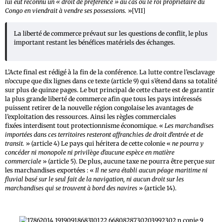
lui eut reconnu un « droit de préférence » au cas où le roi propriétaire du
Congo en viendrait à vendre ses possessions.
»[VII]
La liberté de commerce prévaut sur les questions de conflit, le plus
important restant les bénéfices matériels des échanges.
L’Acte final est rédigé à la fin de la conférence. La lutte contre l’esclavage
n’occupe que dix lignes dans ce texte (article 9) qui s’étend dans sa totalité
sur plus de quinze pages. Le but principal de cette charte est de garantir
la plus grande liberté de commerce afin que tous les pays intéressés
puissent retirer de la nouvelle région congolaise les avantages de
l’exploitation des ressources. Ainsi les règles commerciales
fixées interdisent tout protectionnisme économique. «
Les marchandises
importées dans ces territoires resteront affranchies de droit d’entrée et de
transit.
» (article 4) Le pays qui héritera de cette colonie «
ne pourra y
concéder ni monopole ni privilège d’aucune espèce en matière
commerciale
» (article 5). De plus, aucune taxe ne pourra être perçue sur
les marchandises exportées : «
Il ne sera établi aucun péage maritime ni
fluvial basé sur le seul fait de la navigation, ni aucun droit sur les
marchandises qui se trouvent à bord des navires
» (article 14).