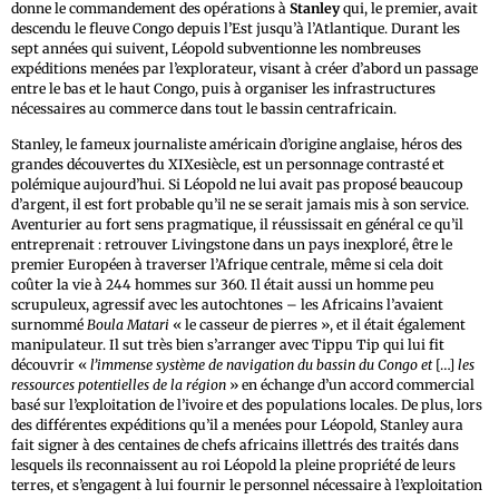
donne le commandement des opérations à
Stanley
qui, le premier, avait
descendu le fleuve Congo depuis l’Est jusqu’à l’Atlantique. Durant les
sept années qui suivent, Léopold subventionne les nombreuses
expéditions menées par l’explorateur, visant à créer d’abord un passage
entre le bas et le haut Congo, puis à organiser les infrastructures
nécessaires au commerce dans tout le bassin centrafricain.
Stanley, le fameux journaliste américain d’origine anglaise, héros des
grandes découvertes du XIXesiècle, est un personnage contrasté et
polémique aujourd’hui. Si Léopold ne lui avait pas proposé beaucoup
d’argent, il est fort probable qu’il ne se serait jamais mis à son service.
Aventurier au fort sens pragmatique, il réussissait en général ce qu’il
entreprenait : retrouver Livingstone dans un pays inexploré, être le
premier Européen à traverser l’Afrique centrale, même si cela doit
coûter la vie à 244 hommes sur 360. Il était aussi un homme peu
scrupuleux, agressif avec les autochtones – les Africains l’avaient
surnommé
Boula Matari
« le casseur de pierres », et il était également
manipulateur. Il sut très bien s’arranger avec Tippu Tip qui lui fit
découvrir «
l’immense système de navigation du bassin du Congo et
[…]
les
ressources potentielles de la région
» en échange d’un accord commercial
basé sur l’exploitation de l’ivoire et des populations locales. De plus, lors
des différentes expéditions qu’il a menées pour Léopold, Stanley aura
fait signer à des centaines de chefs africains illettrés des traités dans
lesquels ils reconnaissent au roi Léopold la pleine propriété de leurs
terres, et s’engagent à lui fournir le personnel nécessaire à l’exploitation