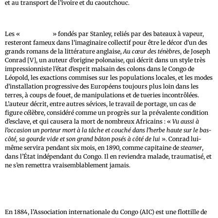
et au transport de l’ivoire et du caoutchouc.
Les «
comptoirs
» fondés par Stanley, reliés par des bateaux à vapeur,
resteront fameux dans l’imaginaire collectif pour être le décor d’un des
grands romans de la littérature anglaise,
Au cœur des ténèbres
, de Joseph
Conrad [V], un auteur d’origine polonaise, qui décrit dans un style très
impressionniste l’état d’esprit malsain des colons dans le Congo de
Léopold, les exactions commises sur les populations locales, et les modes
d’installation progressive des Européens toujours plus loin dans les
terres, à coups de fouet, de manipulations et de tueries incontrôlées.
L’auteur décrit, entre autres sévices, le travail de portage, un cas de
figure célèbre, considéré comme un progrès sur la prévalente condition
d’esclave, et qui causera la mort de nombreux Africains : «
Vu aussi à
l’occasion un porteur mort à la tâche et couché dans l’herbe haute sur le bas-
côté, sa gourde vide et son grand bâton posés à côté de lui
». Conrad lui-
même servira pendant six mois, en 1890, comme capitaine de
steamer
,
dans l’État indépendant du Congo. Il en reviendra malade, traumatisé, et
ne s’en remettra vraisemblablement jamais.
En 1884, l’Association internationale du Congo (AIC) est une flottille de