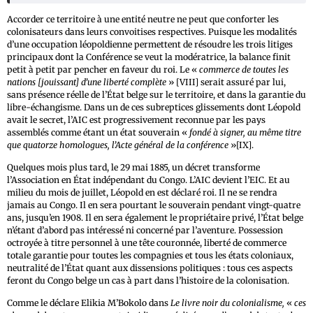
Accorder ce territoire à une entité neutre ne peut que conforter les
colonisateurs dans leurs convoitises respectives. Puisque les modalités
d’une occupation léopoldienne permettent de résoudre les trois litiges
principaux dont la Conférence se veut la modératrice, la balance finit
petit à petit par pencher en faveur du roi. Le «
commerce de toutes les
nations [jouissant] d’une liberté complète
» [VIII] serait assuré par lui,
sans présence réelle de l’État belge sur le territoire, et dans la garantie du
libre-échangisme. Dans un de ces subreptices glissements dont Léopold
avait le secret, l’AIC est progressivement reconnue par les pays
assemblés comme étant un état souverain «
fondé à signer, au même titre
que quatorze homologues, l’Acte général de la conférence
»[IX].
Quelques mois plus tard, le 29 mai 1885, un décret transforme
l’Association en État indépendant du Congo. L’AIC devient l’EIC. Et au
milieu du mois de juillet, Léopold en est déclaré roi. Il ne se rendra
jamais au Congo. Il en sera pourtant le souverain pendant vingt-quatre
ans, jusqu’en 1908. Il en sera également le propriétaire privé, l’État belge
n’étant d’abord pas intéressé ni concerné par l’aventure. Possession
octroyée à titre personnel à une tête couronnée, liberté de commerce
totale garantie pour toutes les compagnies et tous les états coloniaux,
neutralité de l’État quant aux dissensions politiques : tous ces aspects
feront du Congo belge un cas à part dans l’histoire de la colonisation.
Comme le déclare Elikia M’Bokolo dans
Le livre noir du colonialisme,
«
ces