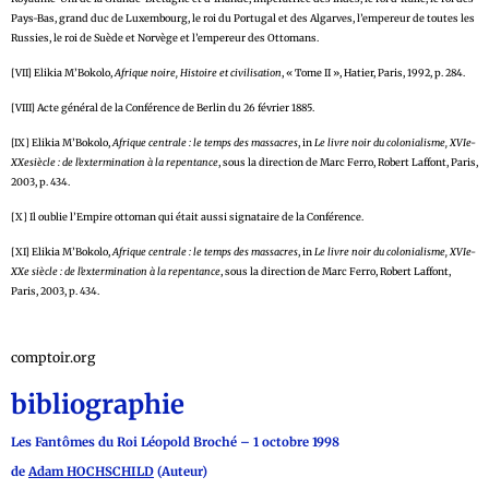
Pays-Bas, grand duc de Luxembourg, le roi du Portugal et des Algarves, l’empereur de toutes les
Russies, le roi de Suède et Norvège et l’empereur des Ottomans.
[VII] Elikia M’Bokolo,
Afrique noire, Histoire et civilisation
, « Tome II », Hatier, Paris, 1992, p. 284.
[VIII] Acte général de la Conférence de Berlin du 26 février 1885.
[IX] Elikia M’Bokolo,
Afrique centrale : le temps des massacres
, in
Le livre noir du colonialisme, XVIe-
XXesiècle : de l’extermination à la repentance
, sous la direction de Marc Ferro, Robert Laffont, Paris,
2003, p. 434.
[X] Il oublie l’Empire ottoman qui était aussi signataire de la Conférence.
[XI] Elikia M’Bokolo,
Afrique centrale : le temps des massacres
, in
Le livre noir du colonialisme, XVIe-
XXe siècle : de l’extermination à la repentance
, sous la direction de Marc Ferro, Robert Laffont,
Paris, 2003, p. 434.
comptoir.org
bibliographie
Les Fantômes du Roi Léopold Broché – 1 octobre 1998
de
Adam HOCHSCHILD
(Auteur)