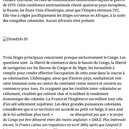
de 1870. Cette conférence internationale réunit quatorze pays européens,
la Russie, les États-Unis d’Amérique, ainsi que l’Empire ottoman [VI].
Elle vise à régler pacifiquement les litiges survenus en Afrique, à la suite
des conquêtes coloniales. Aucun Africain n’est présent.
Trois litiges principaux concernent presque exclusivement le Congo. Les
questions sont : la liberté de commerce dans le bassin du Congo, la liberté
de navigation sur les fleuves du Congo et du Niger, les formalités à
remplir pour rendre effective l’occupation de cette zone dans la course à
sa colonisation. L’Allemagne, ainsi que d’autres pays, souhaiterait voir
cette immense zone au centre du continent rester neutre et ouverte au
commerce pour tous. Ils craignent que les rivalités inter-coloniales se
rallument, rivalités qui coûtent cher et troublent le rendement
économique des colonies. La France et l’Angleterre surveillent tout cela
d’un œil sobrement supérieur. Les deux grandes puissances coloniales
considèrent que si ce territoire est accordé au petit roi belge, il sera aisé
de le lui subtiliser plus tard. «
John Kirk
ne désespérait pas que « le projet
du Congo put être détourné entre des mains anglaises » (1882). Plus intéressée
encore, la France calma son impatience en avril 1884, après que Léopold II