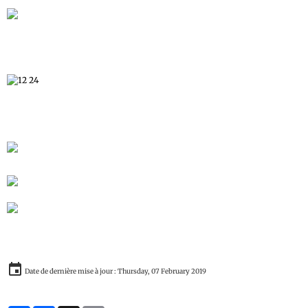
Laurent Louis ex député fédéral : «C'est nous
les belges qui avons apporté le Sida au Congo»
Date de dernière mise à jour : Thursday, 07 February 2019