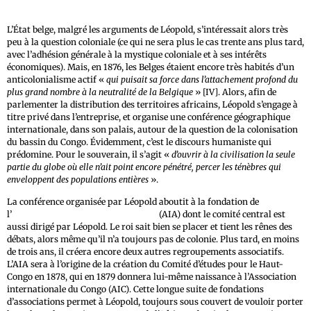
L’État belge, malgré les arguments de Léopold, s’intéressait alors très
peu à la question coloniale (ce qui ne sera plus le cas trente ans plus tard,
avec l’adhésion générale à la mystique coloniale et à ses intérêts
économiques). Mais, en 1876, les Belges étaient encore très habités d’un
anticolonialisme actif «
qui puisait sa force dans l’attachement profond du
plus grand nombre à la neutralité de la Belgique
» [IV]. Alors, afin de
parlementer la distribution des territoires africains, Léopold s’engage à
titre privé dans l’entreprise, et organise une conférence géographique
internationale, dans son palais, autour de la question de la colonisation
du bassin du Congo. Évidemment, c’est le discours humaniste qui
prédomine. Pour le souverain, il s’agit «
d’ouvrir à la civilisation la seule
partie du globe où elle n’ait point encore pénétré, percer les ténèbres qui
enveloppent des populations entières
».
La conférence organisée par Léopold aboutit à la fondation de
l’
Association internationale africaine
(AIA) dont le comité central est
aussi dirigé par Léopold. Le roi sait bien se placer et tient les rênes des
débats, alors même qu’il n’a toujours pas de colonie. Plus tard, en moins
de trois ans, il créera encore deux autres regroupements associatifs.
L’AIA sera à l’origine de la création du Comité d’études pour le Haut-
Congo en 1878, qui en 1879 donnera lui-même naissance à l’Association
internationale du Congo (AIC). Cette longue suite de fondations
d’associations permet à Léopold, toujours sous couvert de vouloir porter