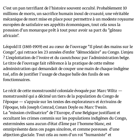
C'est un pan terrifiant de l'histoire souvent occulté. Probablement 10
millions de morts, un sacrifice humain inouï de cruauté, une véritable
mécanique de mort mise en place pour permettre à un modeste royaume
européen de satisfaire ses appétits économiques, tout cela sous la
pression d'un monarque prêt à tout pour avoir sa part du "gâteau
africain".
Léopold II (1865-1909) est au cœur de l'ouvrage "Il pleut des mains sur le
Congo", qui retrace les 23 années d'enfer "démocidaire" au Congo. L'enjeu
? L'exploitation de l'ivoire et du caoutchouc par l'administration belge.
Le titre de l'ouvrage fait référence à la pratique de cette même
administration qui demandait de couper une main de chaque indigène
tué, afin de justifier l'usage de chaque balle des fusils de ses
fonctionnaires.
Le récit de cette monstruosité coloniale évoquée par Marc Wiltz —
monstruosité qui a décimé un tiers de la population du Congo de
l'époque — s'appuie sur les textes des explorateurs et écrivains de
l'époque, tels Joseph Conrad, Conan Doyle ou Marc Twain.
La "mission civilisatrice" de l'Europe, d'une Belgique justifiant et
occultant les crimes commis sur les populations indigènes du Congo,
exterminées sans aucun d'état d'âme par l'homme blanc, est
omniprésente dans ces pages sincères, et comme poreuses d'une
abjection glaciale. Tout cela au nom d'un roi "humaniste" et