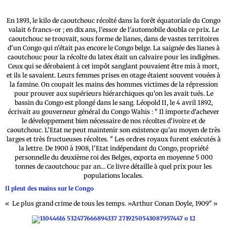
En 1893, le kilo de caoutchouc récolté dans la forêt équatoriale du Congo
valait 6 francs-or ; en dix ans, l'essor de l'automobile doubla ce prix. Le
caoutchouc se trouvait, sous forme de lianes, dans de vastes territoires
d'un Congo qui n'était pas encore le Congo belge. La saignée des lianes à
caoutchouc pour la récolte du latex était un calvaire pour les indigènes.
Ceux qui se dérobaient à cet impôt sanglant pouvaient être mis à mort,
et ils le savaient. Leurs femmes prises en otage étaient souvent vouées à
la famine. On coupait les mains des hommes victimes de la répression
pour prouver aux supérieurs hiérarchiques qu'on les avait tués. Le
bassin du Congo est plongé dans le sang. Léopold II, le 4 avril 1892,
écrivait au gouverneur général du Congo Wahis : " Il importe d'achever
le développement bien nécessaire de nos récoltes d'ivoire et de
caoutchouc. L'Etat ne peut maintenir son existence qu'au moyen de très
larges et très fructueuses récoltes. " Les ordres royaux furent exécutés à
la lettre. De 1900 à 1908, l'Etat indépendant du Congo, propriété
personnelle du deuxième roi des Belges, exporta en moyenne 5 000
tonnes de caoutchouc par an... Ce livre détaille à quel prix pour les
populations locales.
Il pleut des mains sur le Congo
« Le plus grand crime de tous les temps. »Arthur Conan Doyle, 1909″ »