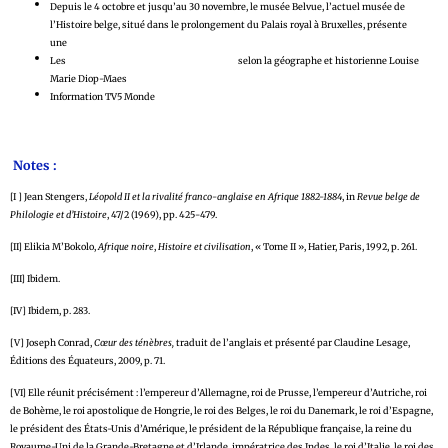
Depuis le 4 octobre et jusqu’au 30 novembre, le musée Belvue, l’actuel musée de
l’Histoire belge, situé dans le prolongement du Palais royal à Bruxelles, présente
une
exposition « Notre Congo » abordant la propagande belge lors de la colonisation
Les
ravages de l’esclavage au Congo belge
selon la géographe et historienne Louise
Marie Diop-Maes
Information TV5 Monde
Notes :
[I ] Jean Stengers,
Léopold II et la rivalité franco-anglaise en Afrique 1882-1884
, in
Revue belge de
Philologie et d’Histoire
, 47/2 (1969), pp. 425-479.
[II] Elikia M’Bokolo,
Afrique noire
,
Histoire et civilisation
, « Tome II », Hatier, Paris, 1992, p. 261.
[III] Ibidem.
[IV] Ibidem, p. 283.
[V] Joseph Conrad,
Cœur des ténèbres,
traduit de l’anglais et présenté par Claudine Lesage,
Éditions des Équateurs, 2009, p. 71.
[VI] Elle réunit précisément : l’empereur d’Allemagne, roi de Prusse, l’empereur d’Autriche, roi
de Bohème, le roi apostolique de Hongrie, le roi des Belges, le roi du Danemark, le roi d’Espagne,
le président des États-Unis d’Amérique, le président de la République française, la reine du
Royaume-Uni de la Grande-Bretagne et d’Irlande, impératrice des Indes, le roi d’Italie, le roi des