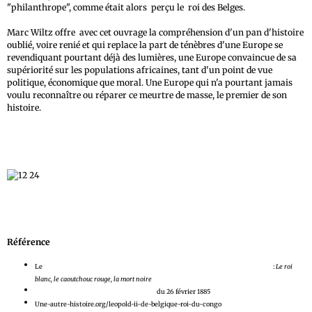
"philanthrope", comme était alors perçu le roi des Belges.
Marc Wiltz offre avec cet ouvrage la compréhension d'un pan d'histoire
oublié, voire renié et qui replace la part de ténèbres d'une Europe se
revendiquant pourtant déjà des lumières, une Europe convaincue de sa
supériorité sur les populations africaines, tant d'un point de vue
politique, économique que moral. Une Europe qui n'a pourtant jamais
voulu reconnaître ou réparer ce meurtre de masse, le premier de son
histoire.
Référence
Le
fameux film, polémique, sur le Congo de Léopold, projeté sur Arte en 2004
:
Le roi
blanc, le caoutchouc rouge, la mort noire
Acte général de la Conférence de Berlin
du 26 février 1885
Une-autre-histoire.org/leopold-ii-de-belgique-roi-du-congo