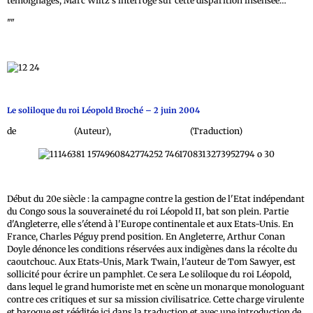
témoignages, Marc Wiltz s’interroge sur cette disparition insensée…
""
Le soliloque du roi Léopold Broché – 2 juin 2004
de
Mark Twain
(Auteur),
Jean-Pierre Orban
(Traduction)
Début du 20e siècle : la campagne contre la gestion de l'Etat indépendant
du Congo sous la souveraineté du roi Léopold II, bat son plein. Partie
d'Angleterre, elle s'étend à l'Europe continentale et aux Etats-Unis. En
France, Charles Péguy prend position. En Angleterre, Arthur Conan
Doyle dénonce les conditions réservées aux indigènes dans la récolte du
caoutchouc. Aux Etats-Unis, Mark Twain, l'auteur de Tom Sawyer, est
sollicité pour écrire un pamphlet. Ce sera Le soliloque du roi Léopold,
dans lequel le grand humoriste met en scène un monarque monologuant
contre ces critiques et sur sa mission civilisatrice. Cette charge virulente
et baroque est rééditée ici dans la traduction et avec une introduction de