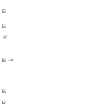
En 1958, les belges ont exposé des
Congolais dans un zoo humains
La question de l'esclavage dans l'Etat
Indépendant du Congo sous Léopold II de Belgique