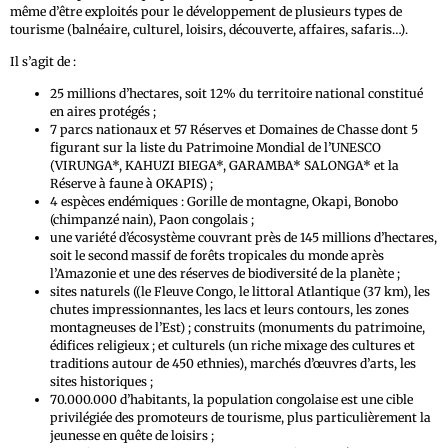
même d’être exploités pour le développement de plusieurs types de
tourisme (balnéaire, culturel, loisirs, découverte, affaires, safaris…).
Il s’agit de :
25 millions d’hectares, soit 12% du territoire national constitué
en aires protégés ;
7 parcs nationaux et 57 Réserves et Domaines de Chasse dont 5
figurant sur la liste du Patrimoine Mondial de l’UNESCO
(VIRUNGA*, KAHUZI BIEGA*, GARAMBA* SALONGA* et la
Réserve à faune à OKAPIS) ;
4 espèces endémiques : Gorille de montagne, Okapi, Bonobo
(chimpanzé nain), Paon congolais ;
une variété d’écosystème couvrant près de 145 millions d’hectares,
soit le second massif de forêts tropicales du monde après
l’Amazonie et une des réserves de biodiversité de la planète ;
sites naturels ((le Fleuve Congo, le littoral Atlantique (37 km), les
chutes impressionnantes, les lacs et leurs contours, les zones
montagneuses de l’Est) ; construits (monuments du patrimoine,
édifices religieux ; et culturels (un riche mixage des cultures et
traditions autour de 450 ethnies), marchés d’œuvres d’arts, les
sites historiques ;
70.000.000 d’habitants, la population congolaise est une cible
privilégiée des promoteurs de tourisme, plus particulièrement la
jeunesse en quête de loisirs ;