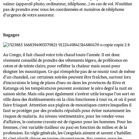
valeur (appareil photo, ordinateur, téléphone...) en cas de vol. N'oubliez
pas de prendre avec vous les coordonnées et numéros de téléphone
d'urgence de votre assureur.
Bagages
Au Congo, il fait chaud voire très chaud toute l'année. Il est donc
vivement conseillé de prendre des vêtements légers, de préférence en
coton et de teinte claire, pour refléter la chaleur mais aussi pour
éloigner les moustiques. Ce qui n'empêche pas de se munir tout de même
d'un chandail, car certaines soirées peuvent être fraîches, surtout lors
d'excursions le long de plans d'eau ou dans les provinces du Kivu et
Katanga où les températures peuvent avoisiner le zéro degré la nuit en
saison sèche. Mais cela peut également s'avérer utile lorsque l'on sort en
ville dans des établissements où la clim fonctionne à tout va, et où il peut
faire frisquet. Attention aux piqûres de moustiques contre lesquelles il
faut se protéger par des produits répulsifs pour éviter notamment les
risques de malaria. Au niveau vestimentaire, pour les rendez-vous
d'affaires, le costume cravate est de rigueur pour les hommes. Pour les
femmes, c'est variable (tailleur ou pas) en fonction du milieu et de la
profession. En règle générale, les Congolais aiment et savent s'habiller.
Et c'est plutôt chicos en toutes circonstances. Par contre, pour les