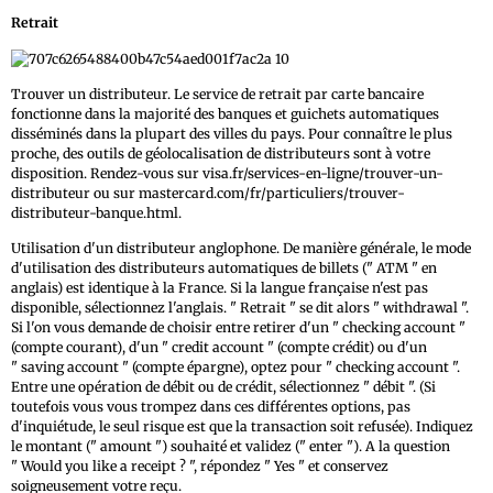
Retrait
Trouver un distributeur. Le service de retrait par carte bancaire
fonctionne dans la majorité des banques et guichets automatiques
disséminés dans la plupart des villes du pays. Pour connaître le plus
proche, des outils de géolocalisation de distributeurs sont à votre
disposition. Rendez-vous sur visa.fr/services-en-ligne/trouver-un-
distributeur ou sur mastercard.com/fr/particuliers/trouver-
distributeur-banque.html.
Utilisation d'un distributeur anglophone. De manière générale, le mode
d'utilisation des distributeurs automatiques de billets (" ATM " en
anglais) est identique à la France. Si la langue française n'est pas
disponible, sélectionnez l'anglais. " Retrait " se dit alors " withdrawal ".
Si l'on vous demande de choisir entre retirer d'un " checking account "
(compte courant), d'un " credit account " (compte crédit) ou d'un
" saving account " (compte épargne), optez pour " checking account ".
Entre une opération de débit ou de crédit, sélectionnez " débit ". (Si
toutefois vous vous trompez dans ces différentes options, pas
d'inquiétude, le seul risque est que la transaction soit refusée). Indiquez
le montant (" amount ") souhaité et validez (" enter "). A la question
" Would you like a receipt ? ", répondez " Yes " et conservez
soigneusement votre reçu.