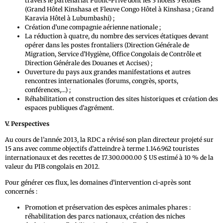
travers le partenariat Public-Privé dont les 3 hôtels 5 étoiles
(Grand Hôtel Kinshasa et Fleuve Congo Hôtel à Kinshasa ; Grand
Karavia Hôtel à Lubumbashi) ;
Création d’une compagnie aérienne nationale ;
La réduction à quatre, du nombre des services étatiques devant
opérer dans les postes frontaliers (Direction Générale de
Migration, Service d’Hygiène, Office Congolais de Contrôle et
Direction Générale des Douanes et Accises) ;
Ouverture du pays aux grandes manifestations et autres
rencontres internationales (forums, congrès, sports,
conférences,...) ;
Réhabilitation et construction des sites historiques et création des
espaces publiques d’agrément.
V. Perspectives
Au cours de l’année 2013, la RDC a révisé son plan directeur projeté sur
15 ans avec comme objectifs d’atteindre à terme 1.146.962 touristes
internationaux et des recettes de 17.300.000.00 $ US estimé à 10 % de la
valeur du PIB congolais en 2012.
Pour générer ces flux, les domaines d’intervention ci-après sont
concernés :
Promotion et préservation des espèces animales phares :
réhabilitation des parcs nationaux, création des niches