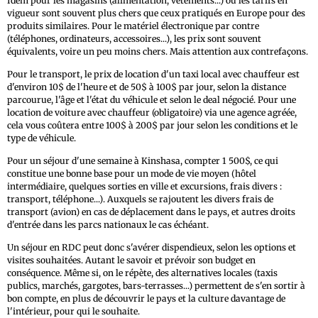
Idem pour les magasins (alimentation, vêtements...) où les tarifs en
vigueur sont souvent plus chers que ceux pratiqués en Europe pour des
produits similaires. Pour le matériel électronique par contre
(téléphones, ordinateurs, accessoires...), les prix sont souvent
équivalents, voire un peu moins chers. Mais attention aux contrefaçons.
Pour le transport, le prix de location d'un taxi local avec chauffeur est
d'environ 10$ de l'heure et de 50$ à 100$ par jour, selon la distance
parcourue, l'âge et l'état du véhicule et selon le deal négocié. Pour une
location de voiture avec chauffeur (obligatoire) via une agence agréée,
cela vous coûtera entre 100$ à 200$ par jour selon les conditions et le
type de véhicule.
Pour un séjour d'une semaine à Kinshasa, compter 1 500$, ce qui
constitue une bonne base pour un mode de vie moyen (hôtel
intermédiaire, quelques sorties en ville et excursions, frais divers :
transport, téléphone...). Auxquels se rajoutent les divers frais de
transport (avion) en cas de déplacement dans le pays, et autres droits
d'entrée dans les parcs nationaux le cas échéant.
Un séjour en RDC peut donc s'avérer dispendieux, selon les options et
visites souhaitées. Autant le savoir et prévoir son budget en
conséquence. Même si, on le répète, des alternatives locales (taxis
publics, marchés, gargotes, bars-terrasses...) permettent de s'en sortir à
bon compte, en plus de découvrir le pays et la culture davantage de
l'intérieur, pour qui le souhaite.