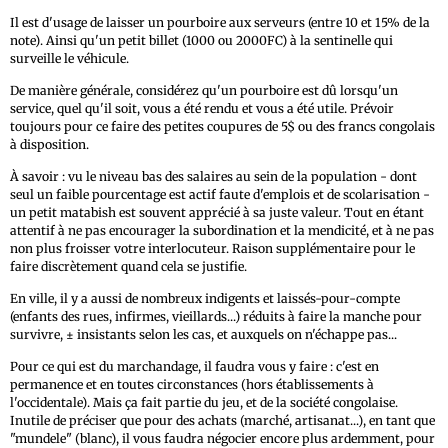
Il est d'usage de laisser un pourboire aux serveurs (entre 10 et 15% de la
note). Ainsi qu'un petit billet (1000 ou 2000FC) à la sentinelle qui
surveille le véhicule.
De manière générale, considérez qu'un pourboire est dû lorsqu'un
service, quel qu'il soit, vous a été rendu et vous a été utile. Prévoir
toujours pour ce faire des petites coupures de 5$ ou des francs congolais
à disposition.
À savoir : vu le niveau bas des salaires au sein de la population - dont
seul un faible pourcentage est actif faute d'emplois et de scolarisation -
un petit matabish est souvent apprécié à sa juste valeur. Tout en étant
attentif à ne pas encourager la subordination et la mendicité, et à ne pas
non plus froisser votre interlocuteur. Raison supplémentaire pour le
faire discrètement quand cela se justifie.
En ville, il y a aussi de nombreux indigents et laissés-pour-compte
(enfants des rues, infirmes, vieillards...) réduits à faire la manche pour
survivre, ± insistants selon les cas, et auxquels on n'échappe pas...
Pour ce qui est du marchandage, il faudra vous y faire : c'est en
permanence et en toutes circonstances (hors établissements à
l'occidentale). Mais ça fait partie du jeu, et de la société congolaise.
Inutile de préciser que pour des achats (marché, artisanat...), en tant que
"mundele" (blanc), il vous faudra négocier encore plus ardemment, pour