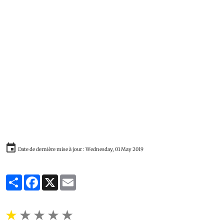
Date de dernière mise à jour : Wednesday, 01 May 2019
Partager
Facebook
X
Email
★
★
★
★
★