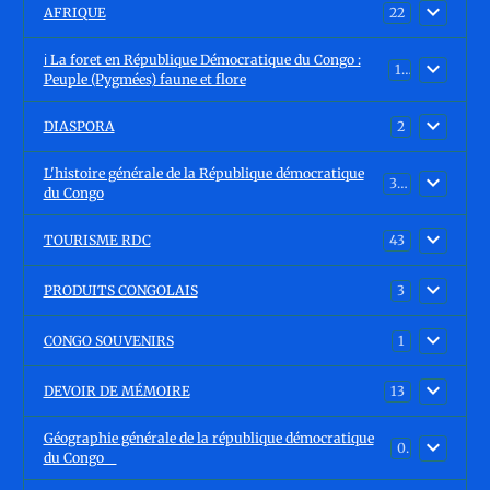
AFRIQUE
22
ℹ️ La foret en République Démocratique du Congo :
15
Peuple (Pygmées) faune et flore
DIASPORA
2
L'histoire générale de la République démocratique
30
du Congo
TOURISME RDC
43
PRODUITS CONGOLAIS
3
CONGO SOUVENIRS
1
DEVOIR DE MÉMOIRE
13
Géographie générale de la république démocratique
0
du Congo