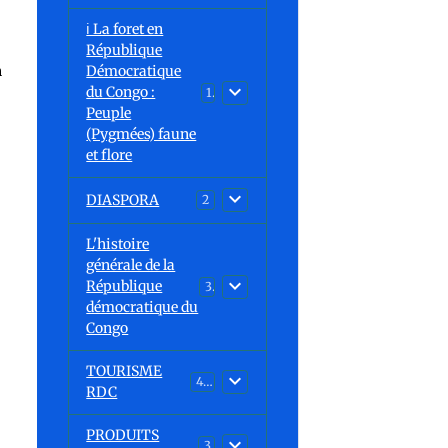
ℹ️ La foret en
République
n
Démocratique
du Congo :
15
Peuple
(Pygmées) faune
et flore
DIASPORA
2
L'histoire
générale de la
République
30
démocratique du
Congo
TOURISME
43
RDC
PRODUITS
3