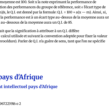
 moyenne est 100. Soit x la note exprimant la performance de
tion des performances du groupe de référence, soit σ l'écart type de
)/s, le Q.I. est donné par la formule :Q.I. = 100 + a(x — m). Ainsi, si,
nt la performance est à un écart type au-dessus de la moyenne aura u
ype au-dessous de la moyenne aura un Q.I. de 85.
fait que la signification à attribuer à un Q.I. diffère
alcul utilisée et suivant la convention adoptée pour fixer la valeur
procédure). Parler de Q.I. n'a guère de sens, tant que l'on ne spécifie
.
pays d'Afrique
t intellectuel pays d'Afrique