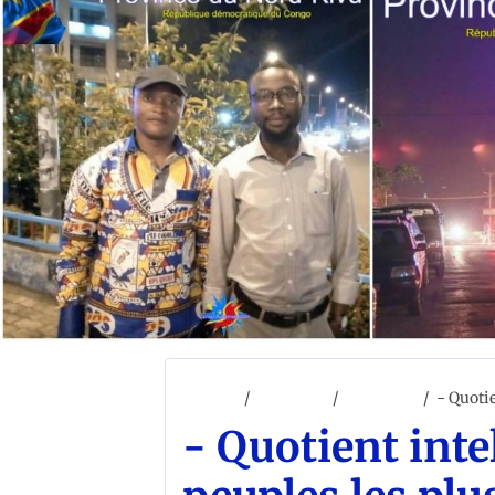
Accueil
ACCUEIL
AFRIQUE
- Quotie
- Quotient intel