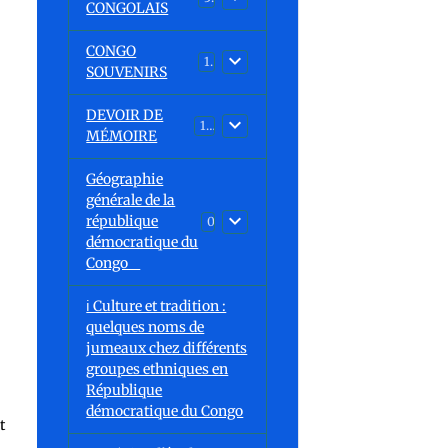
CONGOLAIS
CONGO
1
SOUVENIRS
DEVOIR DE
13
MÉMOIRE
Géographie
générale de la
république
0
démocratique du
Congo
ℹ️ Culture et tradition :
quelques noms de
jumeaux chez différents
groupes ethniques en
République
démocratique du Congo
t