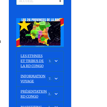
t
LES ETHNIES
ET TRIBUS DE
37
LA RD CONGO
INFORMATION
7
VOYAGE
PRÉSENTATION
23
RD CONGO