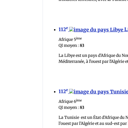
e
112
L
ème
Afrique 5
QI moyen :
83
La Libye est un pays d'Afrique du Nor
Méditerranée, à l'ouest par l'Algérie e
e
112
ème
Afrique 6
QI moyen :
83
La Tunisie est un État d’Afrique du No
l’ouest par l’Algérie et au sud-est par 