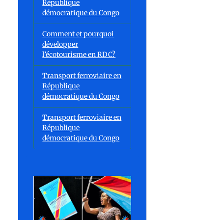
République
démocratique du Congo
Comment et pourquoi
développer
l’écotourisme en RDC?
Transport ferroviaire en
République
démocratique du Congo
Transport ferroviaire en
République
démocratique du Congo