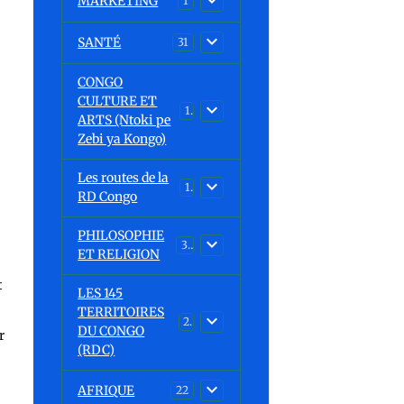
MARKETING
1
SANTÉ
31
CONGO
CULTURE ET
15
ARTS (Ntoki pe
Zebi ya Kongo)
Les routes de la
1
RD Congo
PHILOSOPHIE
32
ET RELIGION
t
LES 145
TERRITOIRES
23
DU CONGO
r
(RDC)
AFRIQUE
22