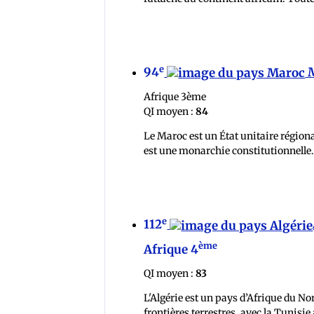
e
94
M
Afrique 3ème
QI moyen :
84
Le Maroc est un État unitaire régiona
est une monarchie constitutionnelle. 
e
112
ème
Afrique 4
QI moyen :
83
L'Algérie est un pays d’Afrique du No
frontières terrestres, avec la Tunisie 