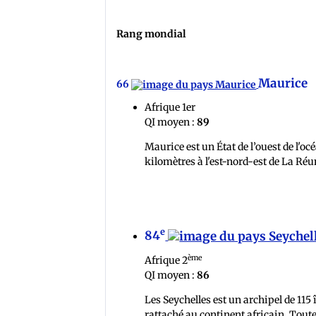
Rang mondial
Maurice
66
Afrique 1er
QI moyen :
89
Maurice est un État de l’ouest de l'oc
kilomètres à l'est-nord-est de La Réun
e
84
ème
Afrique 2
QI moyen :
86
Les Seychelles est un archipel de 115 î
rattaché au continent africain. Toutes