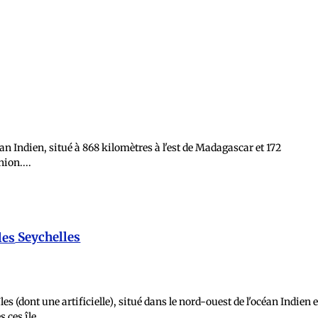
éan Indien, situé à 868 kilomètres à l'est de Madagascar et 172
ion....
plus d'infos et commentaires
Seychelles
les (dont une artificielle), situé dans le nord-ouest de l'océan Indien e
 ces île...
plus d'infos et commentaires