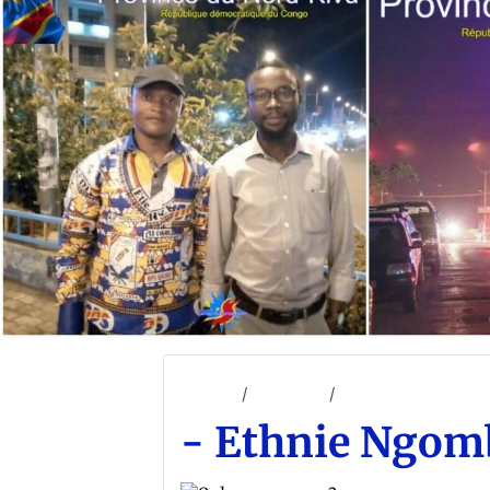
Accueil
ACCUEIL
LES ETHNIES ET T
- Ethnie Ngom