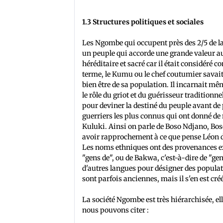
1.3 Structures politiques et sociales
Les Ngombe qui occupent près des 2/5 de la
un peuple qui accorde une grande valeur a
héréditaire et sacré car il était considéré 
terme, le Kumu ou le chef coutumier savait 
bien être de sa population. Il incarnait mêm
le rôle du griot et du guérisseur traditionne
pour deviner la destiné du peuple avant d
guerriers les plus connus qui ont donné de
Kuluki. Ainsi on parle de Boso Ndjano, Boso
avoir rapprochement à ce que pense Léon de
Les noms ethniques ont des provenances ext
"gens de", ou de Bakwa, c'est-à-dire de "g
d'autres langues pour désigner des populat
sont parfois anciennes, mais il s'en est créé
La société Ngombe est très hiérarchisée, ell
nous pouvons citer :