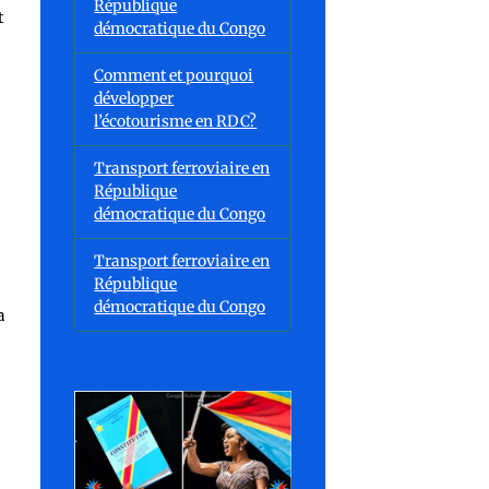
République
t
démocratique du Congo
Comment et pourquoi
développer
l’écotourisme en RDC?
Transport ferroviaire en
République
démocratique du Congo
Transport ferroviaire en
République
démocratique du Congo
a