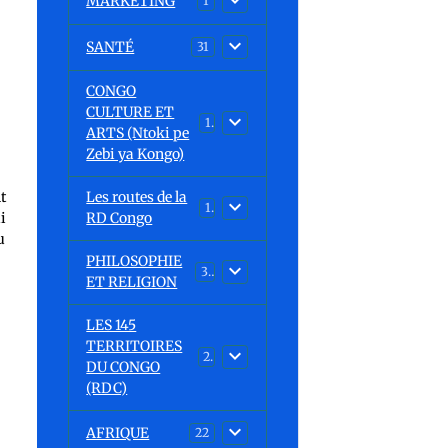
MARKETING
1
SANTÉ
31
CONGO
CULTURE ET
15
ARTS (Ntoki pe
Zebi ya Kongo)
s
t
Les routes de la
1
i
RD Congo
u
PHILOSOPHIE
32
ET RELIGION
LES 145
TERRITOIRES
23
DU CONGO
(RDC)
e
AFRIQUE
22