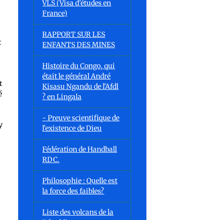
VLS (Visa d'études en
France)
RAPPORT SUR LES
t
ENFANTS DES MINES
Histoire du Congo, qui
était le général André
t
Kisasu Ngandu de l'Afdl
é
? en Lingala
- Preuve scientifique de
y
l'existence de Dieu
Fédération de Handball
RDC.
Philosophie : Quelle est
la force des faibles?
,
Liste des volcans de la