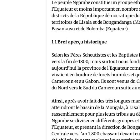
Le peuple Ngombe constitue un groupe ethn
l’Equateur et moins important en nombre d
districts de la République démocratique d
territoires de Lisala et de Bongandanga (Mo
Basankusu et de Bolomba (Equateur).
1.1 Bref aperçu historique
Selon les Pères Scheutistes et les Baptistes
vers la fin de 1800, mais surtout nous fon
aujourd’hui la province de l’Equateur comm
vivaient en bordure de forets humides et qu
Cameroun et au Gabon. Ils sont venus du 
du Nord vers le Sud du Cameroun suite aux co
Ainsi, après avoir fait des très longues mar
atteindront le bassin de la Mongala, à Lisala
rassemblement pour plusieurs tribus au débu
Ngombe se diviser en différents groupes et
l’Equateur, et prenant la direction de Bon
Centrale vers l’an 1.800 chassant devant e