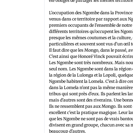
été obligés de partager les mêmes territoi
L’occupation des Ngombe dans la Province d
venus dans ce territoire par rapport aux N
premiers occupants de l’ensemble de notre te
différents territoires qu’occupent les Ngo
presque les mêmes coutumes et la culture,
particulières et souvent sont vus d’un œil 
Il faut dire que les Mongo, dans le passé, 
C’est ainsi que Honoré Vinck pouvait écrir
Les Ngombe sont très nombreux. Mais nous n
seul nom. Les Ngombe sont dans la région 
la région de la Lulonga et la Lopoli, quelqu
Ngombe habitent la Lomela. C'est à dire ce
dans la Lomela n'ont pas la même manière e
tribus qui sont près d'eux. Ils parlent les l
mais d'autres sont des riverains. Une bonne
Ils ne ressemblent pas aux Mongo. Ils sont
excellent c'est la pratique magique. Leur la
que les Ngombe ne sont pas de vrais banto
divisent en grand groupe, chacun avec sa 
beaucoup d'autres.