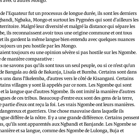
res avec d’autres Mongo.
e l’Equateur fut un processus de longue durée, ils sont les derniers
gbandi, Ngbaka, Mongo et surtout les Pygmées qui sont d’ailleurs les
rritoire. Malgré leur diversité et malgré la distance qui sépare les
mbe, ils reconnaissent avoir tous une origine commune et ont tous
 et ils gardent la même langue bien entendu avec quelques nuances
toujours un peu hostile par les Mongo.
avaient toujours eu une opinion sévère si pas hostile sur les Ngombe.
e de manière comparative :
e savons pas qu'ils sont tous un seul peuple, ou si ce n'est qu'un
de Bangala au delà de Bakanja, Lisala et Bumba. Certains sont dans
es uns dans l'Ikelemba, d'autres vers le côté de Kisangani. Certains
rtains villages y sont là appelés par ce nom. Les Ngombe qui sont
t la langue que d'autres Ngombe. Ils ont imité la manière d'autres
angues de ces tribus. Beaucoup d'entre eux sont des gens de la terre,
 partie d'eux ont reçu la foi. Les vrais Ngombe ont leurs manières.
 dangereux et guerriers. Une chose mauvaise dans laquelle ils
ngue diffère de la nôtre. Il y a une grande différence. Certains pensen
us, qu'ils sont apparentés aux Ngbandi et Banjande. Les Ngombe se
manière et sa langue, comme des Ngombe de Lulonga, Buja et