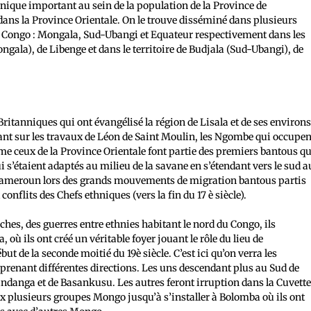
ique important au sein de la population de la Province de
ans la Province Orientale. On le trouve disséminé dans plusieurs
u Congo : Mongala, Sud-Ubangi et Equateur respectivement dans les
ngala), de Libenge et dans le territoire de Budjala (Sud-Ubangi), de
 Britanniques qui ont évangélisé la région de Lisala et de ses environ
dant sur les travaux de Léon de Saint Moulin, les Ngombe qui occupen
e ceux de la Province Orientale font partie des premiers bantous qu
i s’étaient adaptés au milieu de la savane en s’étendant vers le sud a
Cameroun lors des grands mouvements de migration bantous partis
nflits des Chefs ethniques (vers la fin du 17 è siècle).
ches, des guerres entre ethnies habitant le nord du Congo, ils
, où ils ont créé un véritable foyer jouant le rôle du lieu de
t de la seconde moitié du 19è siècle. C’est ici qu’on verra les
 prenant différentes directions. Les uns descendant plus au Sud de
gandanga et de Basankusu. Les autres feront irruption dans la Cuvett
ux plusieurs groupes Mongo jusqu’à s’installer à Bolomba où ils ont