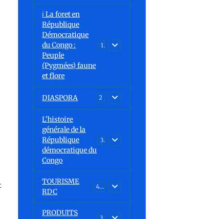
ℹ️ La foret en
République
Démocratique
du Congo :
15
Peuple
(Pygmées) faune
et flore
DIASPORA
2
L'histoire
générale de la
République
30
démocratique du
Congo
TOURISME
t
43
RDC
PRODUITS
3