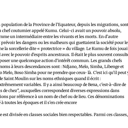
 population de la Province de l’Equateur, depuis les migrations, son
u chef coutumier appelé Kumu. Celui-ci avait un pouvoir absolu,
comme un intermédiaire entre les vivants et les morts. En d’autre
prévoir les dangers ou les malheurs qui guettaient la société pour le
e la sorcellerie dite « protectrice » du village. Le Kumu de fois jouai
l avec le pouvoir d’esprits ancestraux. Il était le plus souvent consult
e poser une quelconque action d’intérêt commun. Les grands chefs
 noms à leurs descendances sont : Ndjano, Melo, Simba, Libenge et
 Melo, Boso Simba pour ne prendre que ceux- là. C’est ici qu’il peut 
 Saint Moulin sur les noms ethniques quand il écrit :
rêmement variables. Il y a ainsi beaucoup de Bena, c'est-à-dire de
ens de chez", auxquelles correspondent diverses expressions dans
ions par référence à un nom de chef ou de lieu. Ces dénominations
 à toutes les époques et il s'en crée encore
e est divisée en classes sociales bien respectables. Parmi ces classes