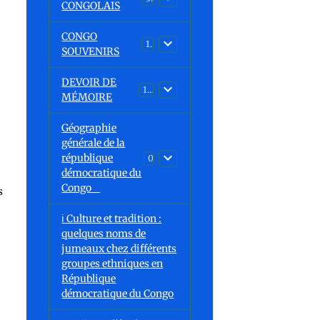
CONGOLAIS
CONGO
1
SOUVENIRS
DEVOIR DE
13
MÉMOIRE
Géographie
générale de la
république
0
démocratique du
Congo
s
ℹ️ Culture et tradition :
quelques noms de
jumeaux chez différents
groupes ethniques en
République
démocratique du Congo