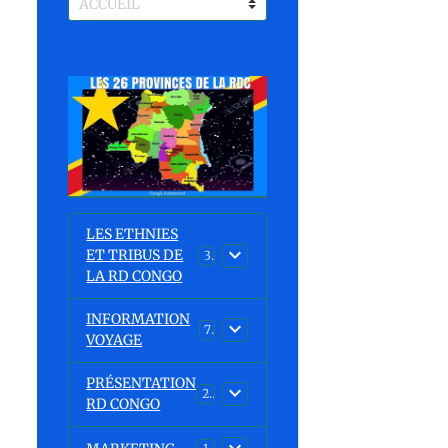
LES ETHNIES
ET TRIBUS DE
37
LA RD CONGO
INFORMATION
7
VOYAGE
PRÉSENTATION
23
RD CONGO