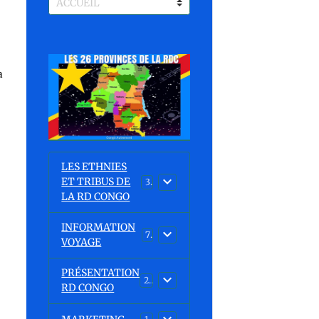
a
LES ETHNIES
ET TRIBUS DE
37
LA RD CONGO
INFORMATION
7
VOYAGE
PRÉSENTATION
23
RD CONGO