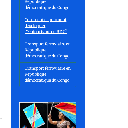
République
démocratique du Congo
Comment et pourquoi
développer
l’écotourisme en RDC?
Transport ferroviaire en
République
démocratique du Congo
Transport ferroviaire en
République
démocratique du Congo
t