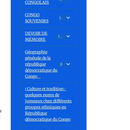
CONGOLAIS
CONGO
1
SOUVENIRS
DEVOIR DE
13
MÉMOIRE
Géographie
générale de la
république
0
démocratique du
Congo
ℹ️ Culture et tradition :
quelques noms de
jumeaux chez différents
groupes ethniques en
u
République
t
démocratique du Congo