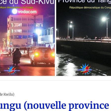
RES DU CONGO (RDC)
de Kwilu)
Gungu (nouvelle province