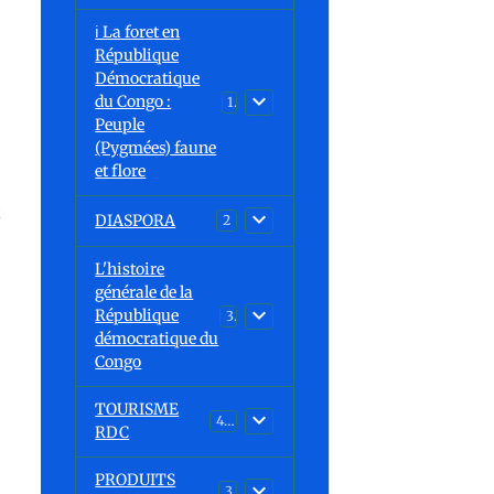
ℹ️ La foret en
République
Démocratique
du Congo :
15
Peuple
(Pygmées) faune
et flore
t
DIASPORA
2
L'histoire
générale de la
République
30
démocratique du
Congo
TOURISME
43
RDC
PRODUITS
3