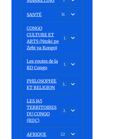
MARKETING
1
SANTÉ
31
CONGO
CULTURE ET
15
ARTS (Ntoki pe
Zebi ya Kongo)
Les routes de la
1
RD Congo
PHILOSOPHIE
32
ET RELIGION
LES 145
TERRITOIRES
23
DU CONGO
(RDC)
AFRIQUE
22