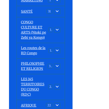
MARKETING
1
SANTÉ
31
CONGO
CULTURE ET
15
ARTS (Ntoki pe
Zebi ya Kongo)
Les routes de la
1
RD Congo
PHILOSOPHIE
32
ET RELIGION
LES 145
TERRITOIRES
23
DU CONGO
(RDC)
AFRIQUE
22