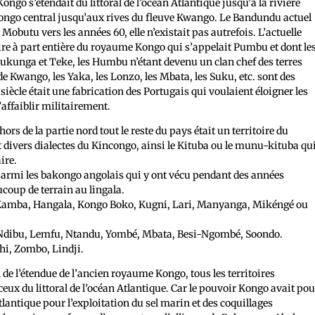
ngo s’étendait du littoral de l’océan Atlantique jusqu’à la rivière
Kongo central jusqu’aux rives du fleuve Kwango. Le Bandundu actuel
Mobutu vers les années 60, elle n’existait pas autrefois. L’actuelle
itoire à part entière du royaume Kongo qui s’appelait Pumbu et dont le
, Lukunga et Teke, les Humbu n’étant devenu un clan chef des terres
de Kwango, les Yaka, les Lonzo, les Mbata, les Suku, etc. sont des
siècle était une fabrication des Portugais qui voulaient éloigner les
affaiblir militairement.
rs de la partie nord tout le reste du pays était un territoire du
divers dialectes du Kincongo, ainsi le Kituba ou le munu-kituba qu
ire.
armi les bakongo angolais qui y ont vécu pendant des années
coup de terrain au lingala.
Kamba, Hangala, Kongo Boko, Kugni, Lari, Manyanga, Mikéngé ou
Ndibu, Lemfu, Ntandu, Yombé, Mbata, Besi-Ngombé, Soondo.
hi, Zombo, Lindji.
 de l’étendue de l’ancien royaume Kongo, tous les territoires
ceux du littoral de l’océan Atlantique. Car le pouvoir Kongo avait pou
Atlantique pour l’exploitation du sel marin et des coquillages