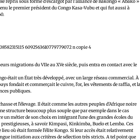
le repris sous forme d’escargot par l’alliance de Bakongo « Abako »
venu le premier président du Congo Kasa-Vubu et qui fut aussi à
60.
rs migrations du VIIe au XVe siècle, puis entra en contact avec le
ngo était un État très développé, avec un large réseau commercial. À
 pays fondait et commerçait le cuivre, l'or, les vêtements de raffia, et l
ances publiques.
 chasse et l'élevage. Il était comme les autres peuples d'Afrique noire
une structure beaucoup plus souple que par exemple dans le cas
 un métier de son choix en intégrant l'une des grandes écoles du
s prestigieuses, à savoir Kimpasi, Kinkimba, Buelo et Lemba. Ces
 lieu où était formée l'élite Kongo. Si leur accès était relativement
longue initiation aux critères de sélection très stricts. A tel point que