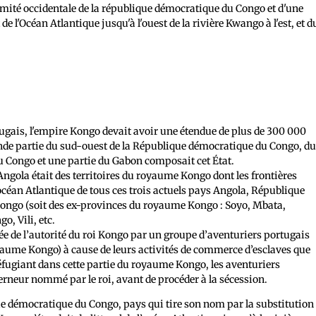
émité occidentale de la république démocratique du Congo et d'une
de l'Océan Atlantique jusqu'à l'ouest de la rivière Kwango à l'est, et d
tugais, l'empire Kongo devait avoir une étendue de plus de 300 000
nde partie du sud-ouest de la République démocratique du Congo, d
du Congo et une partie du Gabon composait cet État.
 Angola était des territoires du royaume Kongo dont les frontières
 l’océan Atlantique de tous ces trois actuels pays Angola, République
ongo (soit des ex-provinces du royaume Kongo : Soyo, Mbata,
o, Vili, etc.
hée de l’autorité du roi Kongo par un groupe d’aventuriers portugais
ume Kongo) à cause de leurs activités de commerce d’esclaves que
éfugiant dans cette partie du royaume Kongo, les aventuriers
erneur nommé par le roi, avant de procéder à la sécession.
que démocratique du Congo, pays qui tire son nom par la substitution