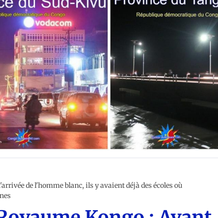
 de la République démocratique du Congo
rrivée de l'homme blanc, ils y avaient déjà des écoles où
unes
 Royaume Kongo : Avant