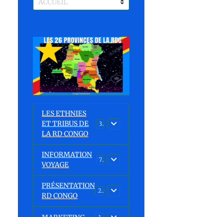
LES ETHNIES
ET TRIBUS DE
37
LA RD CONGO
INFORMATION
7
VOYAGE
PRÉSENTATION
23
RD CONGO