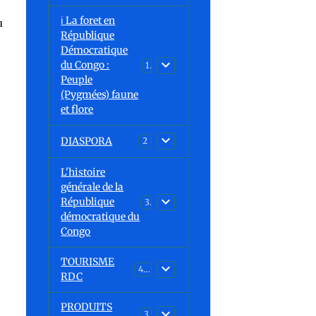
ℹ️ La foret en
u
République
Démocratique
du Congo :
15
Peuple
(Pygmées) faune
et flore
DIASPORA
2
u
L'histoire
générale de la
République
30
démocratique du
Congo
TOURISME
43
RDC
PRODUITS
3