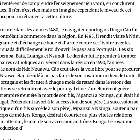
 tentèrent de comprendre l'enseignement (en vain), en conclurent
ques. Il n'en n'est rien mais on imagine cependant le niveau de cet
ri pour un étranger à cette culture.
africaine dans les années 1480, le navigateur portugais Diogo Cão fut
ntrôlait le commerce dans la région. En 1483, il rendit visite à Ntin
me et d´échange de houe et d´arme contre de l´ivoire avec les
ersuada difficilement le roi d'ouvrir le pays aux Portugais. Les six
bemba, Bata, Luangu et Nsundi. Le dernier fut le premier à tomber
aires catholiques arrivèrent dans la région en 1490, l'années
 le nom de Ndo Nzuawu. Cão crut alors la voie libre pour se procurer
Nkuwu était décidé à ne pas faire de son royaume un lieu de traite. I
rtugais et les fit tuer à chaque mois de retard dans le retour des
ons se refroidirent avec le portugal et ne s'améliorèrent guère
t empiré n'eut été la mort de son fils, Mpanzu a Nzinga, qui était lui
ugal. Prétendant favori à la succession de son père (la succession se
ématique qu'un fils succède à son père), Mpanzu a Nzinga, soutenu par
orps de métiers Kongo, désirait écourter au plus vite les relations
 d'un attentat, le jour de son accession au trône. Kongo.Le royaume
production d´