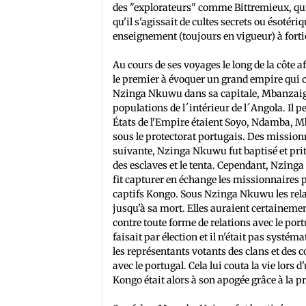
des "explorateurs" comme Bittremieux, qui
qu'il s'agissait de cultes secrets ou ésotéri
enseignement (toujours en vigueur) à fortio
Au cours de ses voyages le long de la côte 
le premier à évoquer un grand empire qui co
Nzinga Nkuwu dans sa capitale, Mbanzaigna
populations de l´intérieur de l´Angola. Il p
États de l'Empire étaient Soyo, Ndamba, M
sous le protectorat portugais. Des missionn
suivante, Nzinga Nkuwu fut baptisé et prit
des esclaves et le tenta. Cependant, Nzinga 
fit capturer en échange les missionnaires po
captifs Kongo. Sous Nzinga Nkuwu les relati
jusqu'à sa mort. Elles auraient certainemen
contre toute forme de relations avec le port
faisait par élection et il n'était pas syst
les représentants votants des clans et des c
avec le portugal. Cela lui couta la vie lors
Kongo était alors à son apogée grâce à la 