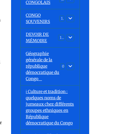
CONGOLAIS
CONGO
1
s
SOUVENIRS
DEVOIR DE
13
MÉMOIRE
Géographie
générale de la
i
république
0
démocratique du
Congo
ℹ️ Culture et tradition :
quelques noms de
jumeaux chez différents
groupes ethniques en
République
r
démocratique du Congo