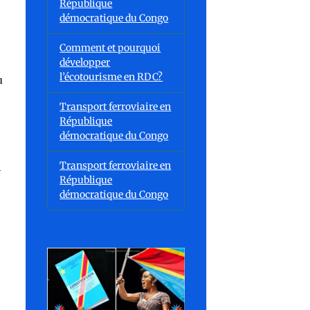
République
démocratique du Congo
Comment et pourquoi
développer
l’écotourisme en RDC?
u
Transport ferroviaire en
République
démocratique du Congo
Transport ferroviaire en
l
République
démocratique du Congo