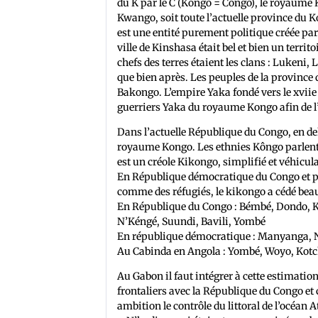
du K par le C (Kongo = Congo), le royaume Ko
Kwango, soit toute l’actuelle province du 
est une entité purement politique créée par 
ville de Kinshasa était bel et bien un terr
chefs des terres étaient les clans : Lukeni
que bien après. Les peuples de la province 
Bakongo. L’empire Yaka fondé vers le xviie 
guerriers Yaka du royaume Kongo afin de l’
Dans l’actuelle République du Congo, en deho
royaume Kongo. Les ethnies Kôngo parlent 
est un créole Kikongo, simplifié et véhicula
En République démocratique du Congo et p
comme des réfugiés, le kikongo a cédé beau
En République du Congo : Bémbé, Dondo, 
N’Kéngé, Suundi, Bavili, Yombé
En république démocratique : Manyanga, 
Au Cabinda en Angola : Yombé, Woyo, Kotc
Au Gabon il faut intégrer à cette estimation
frontaliers avec la République du Congo et 
ambition le contrôle du littoral de l’océan 