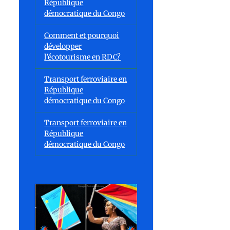
République
démocratique du Congo
Comment et pourquoi
développer
l’écotourisme en RDC?
Transport ferroviaire en
République
démocratique du Congo
Transport ferroviaire en
République
démocratique du Congo