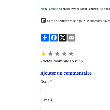
Alain Lecomte
, d’après le livre de Raoul Lehuard :
Art Bakon
Date de dernière mise à jour : Wednesday, 06 
Partager
Facebook
X
Email
★
★
★
★
★
2
votes. Moyenne
1.5
sur 5.
Ajouter un commentaire
Nom
E-mail