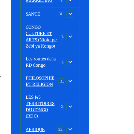
MARKETING
1
SANTÉ
31
CONGO
CULTURE ET
15
ARTS (Ntoki pe
Zebi ya Kongo)
Les routes de la
1
RD Congo
e
PHILOSOPHIE
32
ET RELIGION
LES 145
TERRITOIRES
23
DU CONGO
(RDC)
AFRIQUE
22