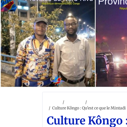
Accueil
ACCUEIL
CONGO CULTURE ET 
Culture Kôngo : Qu'est ce que le Mintadi 
Culture Kôngo :