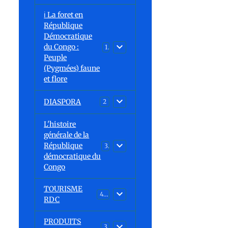
ℹ️ La foret en
République
Démocratique
du Congo :
15
Peuple
(Pygmées) faune
et flore
DIASPORA
2
L'histoire
générale de la
République
30
démocratique du
Congo
TOURISME
43
RDC
PRODUITS
3