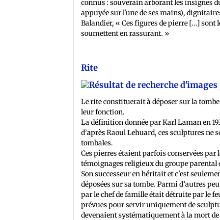
connus : souverain arborant les insignes du 
appuyée sur l'une de ses mains), dignitair
Balandier, « Ces figures de pierre [...] son
soumettent en rassurant. »
Rite
Le rite constituerait à déposer sur la tom
leur fonction.
La définition donnée par Karl Laman en 19
d’après Raoul Lehuard, ces sculptures ne 
tombales.
Ces pierres étaient parfois conservées par le
témoignages religieux du groupe parental do
Son successeur en héritait et c'est seuleme
déposées sur sa tombe. Parmi d’autres peu
par le chef de famille était détruite par le 
prévues pour servir uniquement de sculpture
devenaient systématiquement à la mort de 