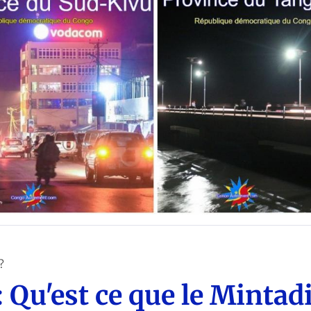
ARTS (Ntoki pe Zebi ya Kongo)
?
 Qu'est ce que le Mintad