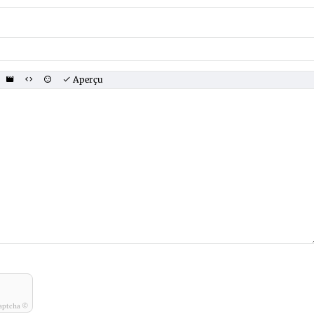
Aperçu
aptcha ©