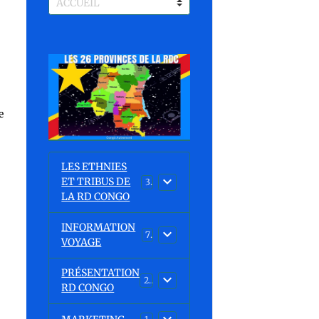
e
e
LES ETHNIES
ET TRIBUS DE
37
LA RD CONGO
INFORMATION
7
VOYAGE
PRÉSENTATION
23
RD CONGO