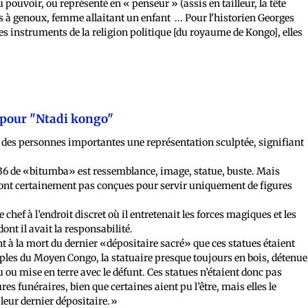
pouvoir, ou représenté en « penseur » (assis en tailleur, la tête
2
es à genoux, femme allaitant un enfant
... Pour l'historien Georges
t les instruments de la religion politique [du royaume de Kongo], elles
be des personnes importantes une représentation sculptée, signifiant
36 de «bitumba» est ressemblance, image, statue, buste. Mais
sont certainement pas conçues pour servir uniquement de figures
 chef à l’endroit discret où il entretenait les forces magiques et les
nt il avait la responsabilité.
nt à la mort du dernier «dépositaire sacré» que ces statues étaient
ples du Moyen Congo, la statuaire presque toujours en bois, détenue
feu ou mise en terre avec le défunt. Ces statues n’étaient donc pas
s funéraires, bien que certaines aient pu l’être, mais elles le
leur dernier dépositaire.»