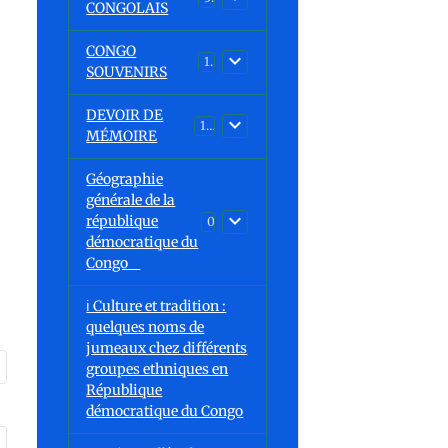
CONGOLAIS
CONGO
1
SOUVENIRS
DEVOIR DE
13
MÉMOIRE
Géographie
générale de la
république
0
démocratique du
Congo
ℹ️ Culture et tradition :
quelques noms de
jumeaux chez différents
groupes ethniques en
République
démocratique du Congo