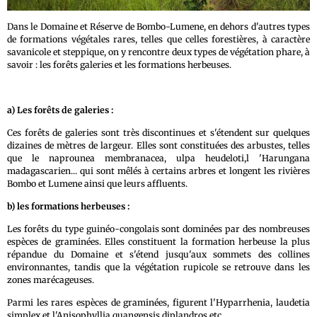
Dans le Domaine et Réserve de Bombo-Lumene, en dehors d'autres types
de formations végétales rares, telles que celles forestières, à caractère
savanicole et steppique, on y rencontre deux types de végétation phare, à
savoir : les forêts galeries et les formations herbeuses.
a) Les forêts de galeries :
Ces forêts de galeries sont très discontinues et s'étendent sur quelques
dizaines de mètres de largeur. Elles sont constituées des arbustes, telles
que le naprounea membranacea, ulpa heudeloti,l 'Harungana
madagascarien... qui sont mêlés à certains arbres et longent les rivières
Bombo et Lumene ainsi que leurs affluents.
b) les formations herbeuses :
Les forêts du type guinéo-congolais sont dominées par des nombreuses
espèces de graminées. Elles constituent la formation herbeuse la plus
répandue du Domaine et s'étend jusqu'aux sommets des collines
environnantes, tandis que la végétation rupicole se retrouve dans les
zones marécageuses.
Parmi les rares espèces de graminées, figurent l'Hyparrhenia, laudetia
simplex et l'Anisophyllia quangensis diplandros etc...