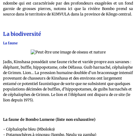
ndombe qui est caractérisée par des profondeurs exagérées et un fond
garnie de grosses pierres, notons ici que la rivière Bombo prend sa
source dans le territoire de KIMVULA dans la province de Kôngo central.
La biodiversité
La faune
Jadis, Kinshasa possédait une faune riche et variée propre aux savanes :
éléphant, buffle, hippopotame, cobe Défassa. Guib harnaché, céphalophe
de Grimm. Lion... La pression humaine doublée d'un braconnage intensif
provenant de chasseurs de Kinshasa et des environs ont largement
entamé ce potentiel faunistique de sorte que ne subsistent que quelques
populations décimées de buffles, d'hippopotames, de guibs harnachés et
de céphalophes de Grimm. Le lion et l'éléphant ont disparu de ce site (le
lion depuis 1975).
La faune de Bombo Lumene (liste non exhaustive)
- Céphalophe bleu (Mboloko)
- Potamochères à pinceau (Sombo, Ngulu ya zamba)