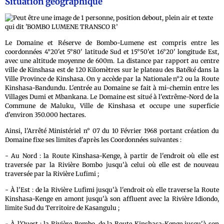
Situation géographique
Le Domaine et Réserve de Bombo-Lumene est compris entre les
coordonnées 4°20'et 5°80' latitude Sud et 15°50'et 16°20' longitude Est,
avec une altitude moyenne de 600m. La distance par rapport au centre
ville de Kinshasa est de 120 Kilomètres sur le plateau des Batéké dans la
Ville Province de Kinshasa. On y accède par la Nationale n°2 ou la Route
Kinshasa-Bandundu. L'entrée au Domaine se fait à mi-chemin entre les
Villages Dumi et Mbankana. Le Domaine est situé à l'extrême-Nord de la
Commune de Maluku, Ville de Kinshasa et occupe une superficie
d'environ 350.000 hectares.
Ainsi, l'Arrêté Ministériel n° 07 du 10 Février 1968 portant création du
Domaine fixe ses limites d'après les Coordonnées suivantes :
- Au Nord : la Route Kinshasa-Kenge, à partir de l'endroit où elle est
traversée par la Rivière Bombo jusqu'à celui où elle est de nouveau
traversée par la Rivière Lufimi ;
- À l'Est : de la Rivière Lufimi jusqu'à l'endroit où elle traverse la Route
Kinshasa-Kenge en amont jusqu'à son affluent avec la Rivière Idiondo,
limite Sud du Territoire de Kasangulu ;
- À l'Ouest : la Rivière Bombo, de la Route Kinshasa-Kenge jusqu'à son