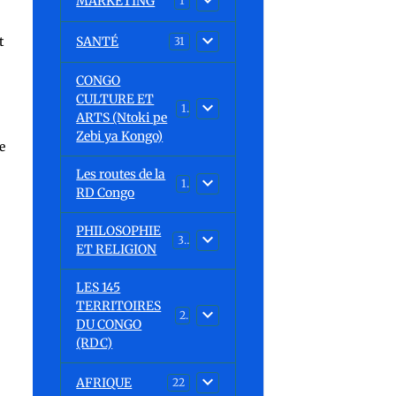
MARKETING
1
SANTÉ
t
31
CONGO
CULTURE ET
15
ARTS (Ntoki pe
Zebi ya Kongo)
e
Les routes de la
1
RD Congo
PHILOSOPHIE
32
ET RELIGION
LES 145
TERRITOIRES
23
DU CONGO
(RDC)
AFRIQUE
22