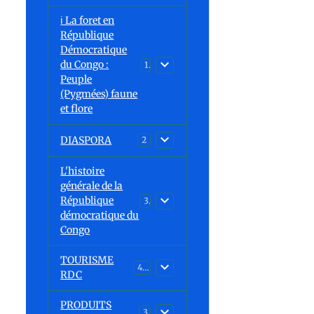
ℹ️ La foret en
République
Démocratique
du Congo :
15
Peuple
(Pygmées) faune
et flore
DIASPORA
2
L'histoire
générale de la
République
30
démocratique du
Congo
TOURISME
43
RDC
PRODUITS
3