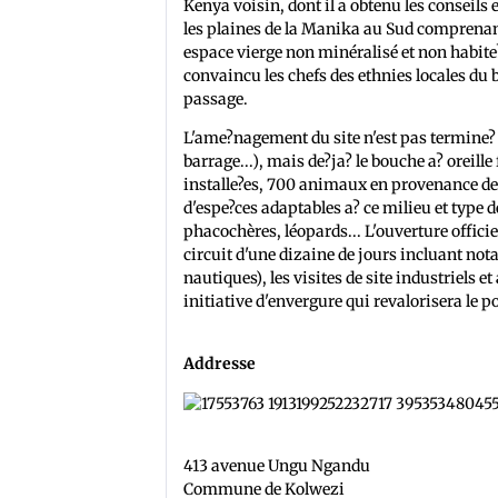
Kenya voisin, dont il a obtenu les conseils et
les plaines de la Manika au Sud comprenant 
espace vierge non minéralisé et non habite?
convaincu les chefs des ethnies locales du b
passage.
L'ame?nagement du site n'est pas termine? a
barrage...), mais de?ja? le bouche a? oreill
installe?es, 700 animaux en provenance de 
d'espe?ces adaptables a? ce milieu et type de
phacochères, léopards... L'ouverture officie
circuit d'une dizaine de jours incluant nota
nautiques), les visites de site industriels et 
initiative d'envergure qui revalorisera le po
Addresse
413 avenue Ungu Ngandu
Commune de Kolwezi