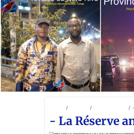
Accueil
ACCUEIL
TOURISME RDC
- La Réserve a