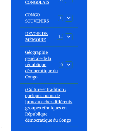
CONGOLAIS
CONGO
1
SOUVENIRS
DEVOIR DE
13
MÉMOIRE
Géographie
générale de la
république
0
démocratique du
Congo
ℹ️ Culture et tradition :
quelques noms de
jumeaux chez différents
groupes ethniques en
République
démocratique du Congo