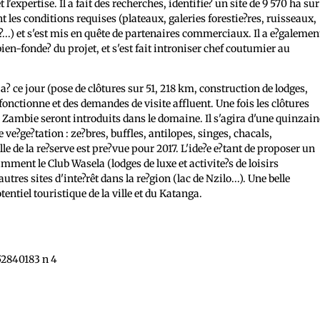
 l'expertise. Il a fait des recherches, identifie? un site de 9 570 ha sur
les conditions requises (plateaux, galeries forestie?res, ruisseaux,
...) et s'est mis en quête de partenaires commerciaux. Il a e?galemen
ien-fonde? du projet, et s'est fait introniser chef coutumier au
? ce jour (pose de clôtures sur 51, 218 km, construction de lodges,
e fonctionne et des demandes de visite affluent. Une fois les clôtures
Zambie seront introduits dans le domaine. Il s'agira d'une quinzain
 ve?ge?tation : ze?bres, buffles, antilopes, singes, chacals,
lle de la re?serve est pre?vue pour 2017. L'ide?e e?tant de proposer un
mment le Club Wasela (lodges de luxe et activite?s de loisirs
autres sites d'inte?rêt dans la re?gion (lac de Nzilo...). Une belle
tentiel touristique de la ville et du Katanga.