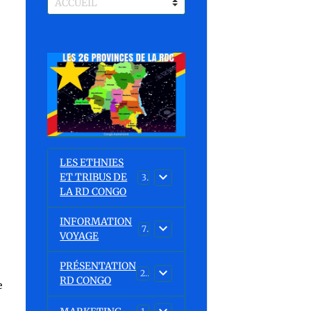
LES ETHNIES
ET TRIBUS DE
37
LA RD CONGO
INFORMATION
7
VOYAGE
PRÉSENTATION
23
RD CONGO
e