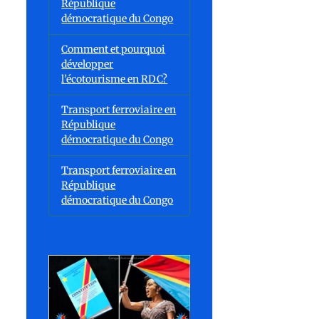
République
démocratique du Congo
Comment et pourquoi
développer
l’écotourisme en RDC?
Transport ferroviaire en
République
démocratique du Congo
Transport ferroviaire en
République
démocratique du Congo