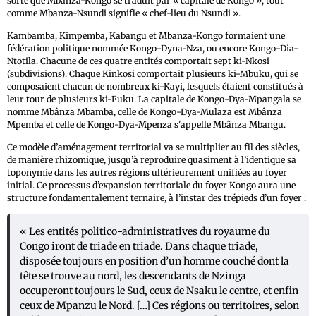
sorte que Mbanza-Kongo se traduit par « capitale de Kongo », tout
comme Mbanza-Nsundi signifie « chef-lieu du Nsundi ».
Kambamba, Kimpemba, Kabangu et Mbanza-Kongo formaient une
fédération politique nommée Kongo-Dyna-Nza, ou encore Kongo-Dia-
Ntotila. Chacune de ces quatre entités comportait sept ki-Nkosi
(subdivisions). Chaque Kinkosi comportait plusieurs ki-Mbuku, qui se
composaient chacun de nombreux ki-Kayi, lesquels étaient constitués à
leur tour de plusieurs ki-Fuku. La capitale de Kongo-Dya-Mpangala se
nomme Mbânza Mbamba, celle de Kongo-Dya-Mulaza est Mbânza
Mpemba et celle de Kongo-Dya-Mpenza s'appelle Mbânza Mbangu.
Ce modèle d’aménagement territorial va se multiplier au fil des siècles,
de manière rhizomique, jusqu’à reproduire quasiment à l’identique sa
toponymie dans les autres régions ultérieurement unifiées au foyer
initial. Ce processus d’expansion territoriale du foyer Kongo aura une
structure fondamentalement ternaire, à l’instar des trépieds d’un foyer :
« Les entités politico-administratives du royaume du
Congo iront de triade en triade. Dans chaque triade,
disposée toujours en position d’un homme couché dont la
tête se trouve au nord, les descendants de Nzinga
occuperont toujours le Sud, ceux de Nsaku le centre, et enfin
ceux de Mpanzu le Nord. […] Ces régions ou territoires, selon