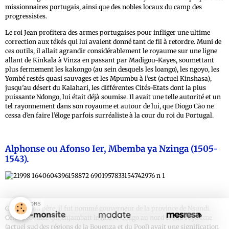
missionnaires portugais, ainsi que des nobles locaux du camp des
progressistes.
Le roi Jean profitera des armes portugaises pour infliger une ultime
correction aux tékés qui lui avaient donné tant de fil à retordre. Muni de
ces outils, il allait agrandir considérablement le royaume sur une ligne
allant de Kinkala à Vinza en passant par Madigou-Kayes, soumettant
plus fermement les kakongo (au sein desquels les loango), les ngoyo, les
Yombé restés quasi sauvages et les Mpumbu à l’est (actuel Kinshasa),
jusqu’au désert du Kalahari, les différentes Cités-Etats dont la plus
puissante Ndongo, lui était déjà soumise. Il avait une telle autorité et un
tel rayonnement dans son royaume et autour de lui, que Diogo Cão ne
cessa d’en faire l’éloge parfois surréaliste à la cour du roi du Portugal.
Alphonse ou Afonso Ier, Mbemba ya Nzinga
(1505-
1543).
SPONSORS
Comme son père, il fut nommé gouverneur de la province de Nsundi.
Cette province qui enjambait le fleuve Congo au nord est du royaume
(actuel sud des régions de la Bouenza et du Pool) avait une signification