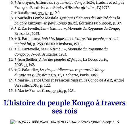
↑ Anonyme,
Histoire du royaume du Congo
, 1624, traduit et éd. par
François Bontick dans
Études d'Histoire africaine
, IV, 1972.
↑ Batsîkama,
op. cit.
,
p.
???
↑ Nathalis Lembe Masiala,
Quelques éléments de l'oralité dans la
palabre Kinzonzi, en pays Kongo (RDC)
, Éditions Publibook, p. 37.
↑ E. Dartevelle,
Les « Nzimbu », Monnaie du Royaume du Congo
,
Bruxelles, 1953.
↑ R. Batsikama,
Voici les Jagas ou l'histoire d'un peuple parricide
malgré lui
,
p.
259, ONRD, Kinshasa, 1971.
↑ E. Dartevelle,
Les « Nzimbu », Monnaie du Royaume du
Congo
,
p.
57-58, Bruxelles, 1953.
↑ Jean Seillier,
Atlas des peuples d'Afrique
, La Découverte,
2003,
p.
142.
↑ G. Balandier,
La vie quotidienne au royaume de Kongo
du
xvie
au
xviiie
siècles
,
p.
15, Hachette, Paris, 1965.
↑ Marie-France Cros et François Misser,
Le Congo de A à Z
, André
Versaille, 2010,
p.
122.
↑ Marie-France Cros,
op. cit.
,
p.
123.
L'histoire du peuple Kongo à travers
ses rois