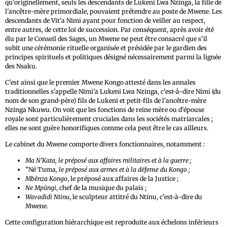
qu'originellement, seuls les descendants de Lukeni Lwa Nzinga, la fille de
l'ancêtre-mère primordiale, pouvaient prétendre au poste de Mwene. Les
descendants de Vit'a Nimi ayant pour fonction de veiller au respect,
entre autres, de cette loi de succession. Par conséquent, après avoir été
élu par le Conseil des Sages, un Mwene ne peut être consacré que s'il
subit une cérémonie rituelle organisée et présidée par le gardien des
principes spirituels et politiques désigné nécessairement parmi la lignée
des Nsaku.
C'est ainsi que le premier Mwene Kongo attesté dans les annales
traditionnelles s'appelle Nimi'a Lukeni Lwa Nzinga, c'est-à-dire Nimi (du
nom de son grand-père) fils de Lukeni et petit-fils de l'ancêtre-mère
Nzinga Nkuwu. On voit que les fonctions de reine mère ou d'épouse
royale sont particulièrement cruciales dans les sociétés matriarcales ;
elles ne sont guère honorifiques comme cela peut être le cas ailleurs.
Le cabinet du Mwene comporte divers fonctionnaires, notamment :
Ma N'Kata, le préposé aux affaires militaires et à la guerre ;
"Né Tuma
, le préposé aux armes et à la défense du Kongo ;
Mbênza Kongo
, le préposé aux affaires de la Justice ;
Ne Mpûngi
, chef de la musique du palais ;
Wavadidi Ntinu
, le sculpteur attitré du Ntinu, c'est-à-dire du
Mwene.
Cette configuration hiérarchique est reproduite aux échelons inférieurs