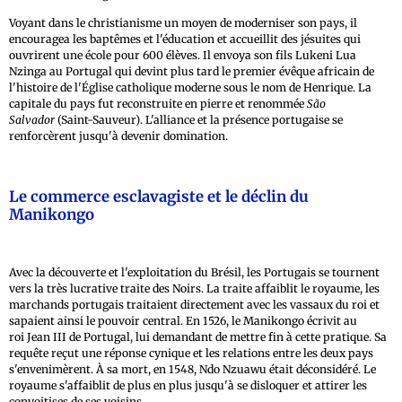
Voyant dans le christianisme un moyen de moderniser son pays, il
encouragea les baptêmes et l'éducation et accueillit des jésuites qui
ouvrirent une école pour 600 élèves. Il envoya son fils Lukeni Lua
Nzinga au Portugal qui devint plus tard le premier évêque africain de
l'histoire de l'Église catholique moderne sous le nom de Henrique. La
capitale du pays fut reconstruite en pierre et renommée
São
Salvador
(Saint-Sauveur). L'alliance et la présence portugaise se
renforcèrent jusqu'à devenir domination.
Le commerce esclavagiste et le déclin du
Manikongo
Avec la découverte et l'exploitation du Brésil, les Portugais se tournent
vers la très lucrative traite des Noirs. La traite affaiblit le royaume, les
marchands portugais traitaient directement avec les vassaux du roi et
sapaient ainsi le pouvoir central. En 1526, le Manikongo écrivit au
roi Jean III de Portugal, lui demandant de mettre fin à cette pratique. Sa
requête reçut une réponse cynique et les relations entre les deux pays
s'envenimèrent. À sa mort, en 1548, Ndo Nzuawu était déconsidéré. Le
royaume s'affaiblit de plus en plus jusqu'à se disloquer et attirer les
convoitises de ses voisins.