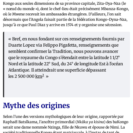
Kongo aux seules dimensions de sa province capitale, Zita-Dya-Nza (le
« nœud du monde »), dont le chef-lieu était précisément Mbanza-Kongo,
où le Mwene recevait les ambassades étrangères. D'ailleurs, l'on sait
désormais que l'Angola faisait partie de la fédération Kongo-Dyna-Nza,
jusqu'à ce que Paul Diaz y arrive en 1574 et y organise une sécession.
« Bref, en nous fondant sur ces renseignements fournis par
Duarte Lopez via Felippo Pigafetta, renseignements que
semblent confirmer la Tradition, nous pouvons avancer
que le royaume du Congo s'étendait entre la latitude 1 1/2°
Nord et la latitude 22° Sud, du 24° de longitude Est à l'océan
Atlantique. Il atteindrait une superficie dépassant
2
les 2 500 000
km
»
Mythe des origines
Selon l’une des versions mythologiques de leur origine, rapportée par
Raphaël Batsîkama, l’ancêtre primordial (
Nkâka ya kisina
) des baKongo
serait une dame nommée Nzinga, fille de Nkuwu et épouse de Nimi. La
société traditionnelle Kongo étant matriarcale, à l’instar de tant de