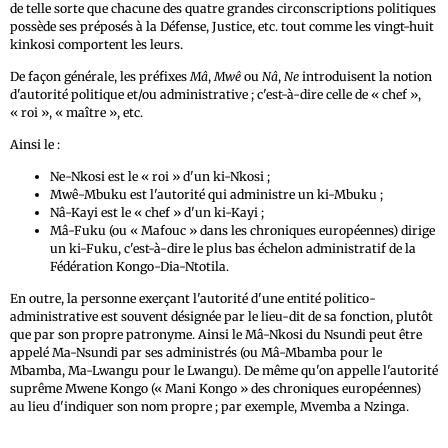
de telle sorte que chacune des quatre grandes circonscriptions politiques
possède ses préposés à la Défense, Justice, etc. tout comme les vingt-huit
kinkosi comportent les leurs.
De façon générale, les préfixes
Mâ
,
Mwê
ou
Nâ
,
Ne
introduisent la notion
d'autorité politique et/ou administrative ; c'est-à-dire celle de « chef »,
« roi », « maître », etc.
Ainsi le :
Ne-Nkosi est le « roi » d'un ki-Nkosi ;
Mwê-Mbuku est l'autorité qui administre un ki-Mbuku ;
Nâ-Kayi est le « chef » d'un ki-Kayi ;
Mâ-Fuku (ou « Mafouc » dans les chroniques européennes) dirige
un ki-Fuku, c'est-à-dire le plus bas échelon administratif de la
Fédération Kongo-Dia-Ntotila.
En outre, la personne exerçant l'autorité d'une entité politico-
administrative est souvent désignée par le lieu-dit de sa fonction, plutôt
que par son propre patronyme. Ainsi le Mâ-Nkosi du Nsundi peut être
appelé Ma-Nsundi par ses administrés (ou Mâ-Mbamba pour le
Mbamba, Ma-Lwangu pour le Lwangu). De même qu'on appelle l'autorité
suprême Mwene Kongo (« Mani Kongo » des chroniques européennes)
au lieu d'indiquer son nom propre ; par exemple, Mvemba a Nzinga.