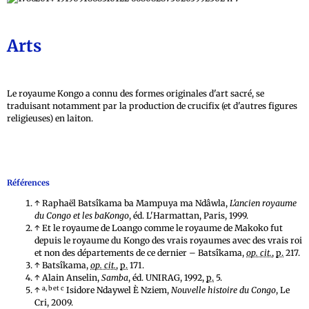
Arts
Le royaume Kongo a connu des formes originales d'art sacré, se
traduisant notamment par la production de crucifix (et d'autres figures
religieuses) en laiton.
Références
↑ Raphaël Batsîkama ba Mampuya ma Ndâwla,
L'ancien royaume
du Congo et les baKongo
, éd. L'Harmattan, Paris, 1999.
↑ Et le royaume de Loango comme le royaume de Makoko fut
depuis le royaume du Kongo des vrais royaumes avec des vrais roi
et non des départements de ce dernier – Batsîkama,
op. cit.
,
p.
217.
↑ Batsîkama,
op. cit.
,
p.
171.
↑ Alain Anselin,
Samba
, éd. UNIRAG, 1992,
p.
5.
a, b et c
↑
Isidore Ndaywel È Nziem,
Nouvelle histoire du Congo
, Le
Cri, 2009.