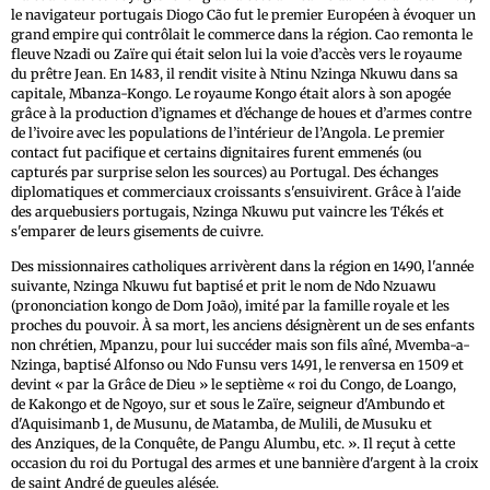
le navigateur portugais Diogo Cão fut le premier Européen à évoquer un
grand empire qui contrôlait le commerce dans la région. Cao remonta le
fleuve Nzadi ou Zaïre qui était selon lui la voie d’accès vers le royaume
du prêtre Jean. En 1483, il rendit visite à Ntinu Nzinga Nkuwu dans sa
capitale, Mbanza-Kongo. Le royaume Kongo était alors à son apogée
grâce à la production d’ignames et d’échange de houes et d’armes contre
de l’ivoire avec les populations de l’intérieur de l’Angola. Le premier
contact fut pacifique et certains dignitaires furent emmenés (ou
capturés par surprise selon les sources) au Portugal. Des échanges
diplomatiques et commerciaux croissants s'ensuivirent. Grâce à l'aide
des arquebusiers portugais, Nzinga Nkuwu put vaincre les Tékés et
s'emparer de leurs gisements de cuivre.
Des missionnaires catholiques arrivèrent dans la région en 1490, l'année
suivante, Nzinga Nkuwu fut baptisé et prit le nom de Ndo Nzuawu
(prononciation kongo de Dom João), imité par la famille royale et les
proches du pouvoir. À sa mort, les anciens désignèrent un de ses enfants
non chrétien, Mpanzu, pour lui succéder mais son fils aîné, Mvemba-a-
Nzinga, baptisé Alfonso ou Ndo Funsu vers 1491, le renversa en 1509 et
devint « par la Grâce de Dieu » le septième « roi du Congo, de Loango,
de Kakongo et de Ngoyo, sur et sous le Zaïre, seigneur d'Ambundo et
d'Aquisimanb 1, de Musunu, de Matamba, de Mulili, de Musuku et
des Anziques, de la Conquête, de Pangu Alumbu, etc. ». Il reçut à cette
occasion du roi du Portugal des armes et une bannière d'argent à la croix
de saint André de gueules alésée.