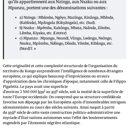
qu’ils appartiennent aux Nzinga, aux Nsaku ou aux
Mpanzu, portent une des dénominations suivantes :
a) Nzinga : Mbâmba, Ngôyo, Mazînga, Kinânga, Mbînda,
(Kabînda), Mpângala (Kikyângala), etc. (Sud).
b) Nsaku : Mpêmba, Kakôngo, Mbata, Nsânda, Zômbo,
Lêmba, Kiyaka, etc. (Centre)
c) Mpanzu : Mpangu, Nsundi, Vûngu, Lwângu, Nsôngo,
Nsuku, Mpûmbu, Ndôngo, Dôndo, Yômbe, Kibângu, etc.
(Nord)7. »
Cette originalité et cette complexité structurale de l'organisation du
territoire du Kongo surprendront l'intelligence de nombreux étrangers
européens, ce qui explique beaucoup d'imprécisions ou erreurs
d'appréciation dans les chroniques d'époque, notamment celle de Filippo
Pigafetta. Le pays avait une superficie
2
e
d'environ 2 500 000
km
au
xvi
siècle, soit la moitié de la superficie de
toute l'Europe occidentale. On comprend que sa structure confédérale
favorisa son dépeçage par les Européens après d'innombrables intrigues
sécessionnistes au cours des siècles suivants. Ainsi naquit à partir
e
du
xvii
siècle de cette vaste construction politico-administrative une
myriade d'État-nations autonomes sous l'effet des bouleversements
engendrés par l'économie négrière atlantique.