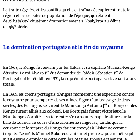
La traite négrière et les conflits qu'elle entraîna dépeuplèrent toute la
région et les densités de population de l'époque, qui étaient
2
2
de 35
hab/km
chutèrent dramatiquement à 5
hab/km
au début
e
du
xix
siècle.
La domination portugaise et la fin du royaume
En 1568, le Kongo fut envahi par les Yakas et sa capitale Mbanza-Kongo
er
er
détruite. Le roi Alvaro
I
dut demander de l'aide à Sébastien
I
de
Portugal qui le rétablit en 1571, la suprématie portugaise devenant alors
totale.
En 1665, les colons portugais d'Angola montèrent une expédition contre
le royaume pour s'emparer de ses mines. Signe d'un brassage de deux
er
siècles, des Portugais servirent le Manikongo Antonio
I
du Kongo et des
Kongo furent alliés aux colons5. Les Portugais furent victorieux, le
Manikongo décapité et sa tête enterrée dans une chapelle située sur la
baie de Luanda au cours d'une cérémonie religieuse, tandis que la
couronne et le sceptre du Kongo étaient envoyés à Lisbonne comme
trophée. Le métis Manuel Roboredo, auteur et prêtre capucin métis qui
avait essayé d'empêcher cette dernière bataille, trouva également la