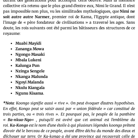
durant des générations pour accomplir cette oeuvre. Mais la mémoire
collective n’a retenu que le plus grand d’entre eux, Nimi le Grand. Il n’est
pas impossible non plus, vu les similitudes mythologiques, que
Nimi ne
soit autre autre Narmer
, premier roi de Kama, l’Egypte antique, dont
l’image de « père fondateur de civilisations » a traversé les ages. Sans
doute, les rois suivants ont été parmi les bâtisseurs des structures de ce
royaume:
Muabi Mayidi
Zananga Mowa
Ngongo Masaki
Mbala Lukeni
Kalunga Pun
Nzinga Sengele
Nkanga Malunda
Ngoyi Malanda
Nkulu Kiangala
Ngunu Kisama
.
*Nota
: Koongo signifie aussi « rive ». On peut évoquer d’autres hypothèses.
En effet, Kongo peut se saisir aussi par « union fédérale » car constitué de
trois parties, ou « trois rives ». Et pourquoi pas, le peuple de la panthère
«
Ba-nkua-Ngo
« , puisqu’il est avéré que cet animal est l’emblème du
roi.
Ka-Kongo
est le nom d’une étoile à qui plusieurs légendes koongo prêtent
d’avoir été le berceau de ce peuple, avant d’être déchu du monde des dieux et
d’échouer sur terre. Or Ka-kongo a été une province qui recouvrait celle de