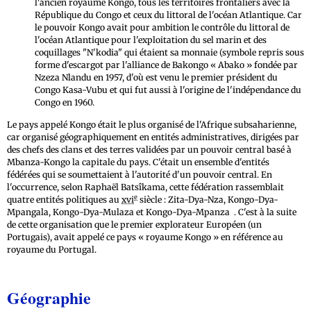
l'ancien royaume Kongo, tous les territoires frontaliers avec la
République du Congo et ceux du littoral de l'océan Atlantique. Car
le pouvoir Kongo avait pour ambition le contrôle du littoral de
l'océan Atlantique pour l'exploitation du sel marin et des
coquillages "N'kodia" qui étaient sa monnaie (symbole repris sous
forme d'escargot par l'alliance de Bakongo « Abako » fondée par
Nzeza Nlandu en 1957, d'où est venu le premier président du
Congo Kasa-Vubu et qui fut aussi à l'origine de l'indépendance du
Congo en 1960.
Le pays appelé Kongo était le plus organisé de l'Afrique subsaharienne,
car organisé géographiquement en entités administratives, dirigées par
des chefs des clans et des terres validées par un pouvoir central basé à
Mbanza-Kongo la capitale du pays. C'était un ensemble d'entités
fédérées qui se soumettaient à l'autorité d'un pouvoir central. En
l'occurrence, selon Raphaël Batsîkama, cette fédération rassemblait
e
quatre entités politiques au
xvi
siècle : Zita-Dya-Nza, Kongo-Dya-
Mpangala, Kongo-Dya-Mulaza et Kongo-Dya-Mpanza
1
. C'est à la suite
de cette organisation que le premier explorateur Européen (un
Portugais), avait appelé ce pays « royaume Kongo » en référence au
royaume du Portugal.
Géographie