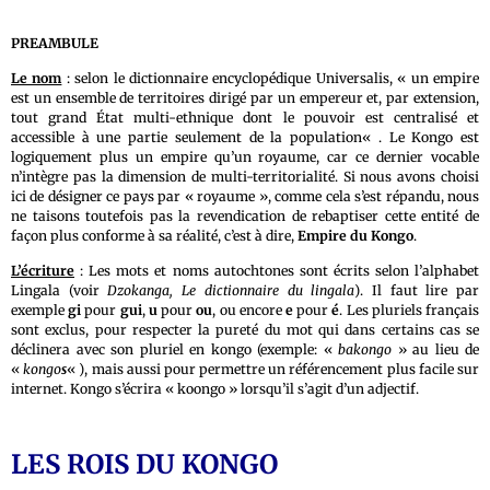
PREAMBULE
Le nom
: selon le dictionnaire encyclopédique Universalis, « un empire
est un ensemble de territoires dirigé par un empereur et, par extension,
tout grand État multi-ethnique dont le pouvoir est centralisé et
accessible à une partie seulement de la population« . Le Kongo est
logiquement plus un empire qu’un royaume, car ce dernier vocable
n’intègre pas la dimension de multi-territorialité. Si nous avons choisi
ici de désigner ce pays par « royaume », comme cela s’est répandu, nous
ne taisons toutefois pas la revendication de rebaptiser cette entité de
façon plus conforme à sa réalité, c’est à dire,
Empire du Kongo
.
L’écriture
: Les mots et noms autochtones sont écrits selon l’alphabet
Lingala (voir
Dzokanga, Le dictionnaire du lingala
). Il faut lire par
exemple
gi
pour
gui
,
u
pour
ou
, ou encore
e
pour
é
. Les pluriels français
sont exclus, pour respecter la pureté du mot qui dans certains cas se
déclinera avec son pluriel en kongo (exemple: «
bakongo
» au lieu de
«
kongo
s
« ), mais aussi pour permettre un référencement plus facile sur
internet. Kongo s’écrira « koongo » lorsqu’il s’agit d’un adjectif.
LES ROIS DU KONGO