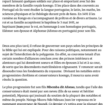
repart laissant quelques soldats sur place et emportant avec lui des
membres de la famille royale koongo. Il les place dans des couvents au
Portugal où ils vont étudier la langue portugaise, le latin, les maths, les
sciences physiques et la théologie durant près de 8ans. En 1491 il les
ramène au Kongo en s’accompagnant de prêtres et de divers artisans. Le
roi et sa famille acceptèrent le baptême le 3 mai 1491, se
baptisant
Jean
pour le roi, en hommage à son homologue portugais,
Eléonor son épouse et Alphonse (Afonso en portugais) pour son fils.
Deux ans plus tard, il refuse de gouverner son pays selon les principes de
la Bible qui lui est expliquée. Pour des raisons politiques, notamment au
sujet de l’interdiction de la polygamie. En effet, sa couronne tenait d’un
certain nombre d’alliances conclues avec des princes intérieurs et
alentours qui lui donnèrent soeurs et filles en épouses à lui et à sa cour,
de sorte que les descendants matrilinéaires régnassent. Y renoncer serait
dissoudre tous les fondements du royaume. Divisant les notables entre
progressistes chrétiens et conservateurs koongo, il mourra sans avoir
résolu la question.
Le plus progressiste fut son fils
Mbemba dit Afonso
, tandis que l’aile des
conservateurs était mené par son neveu (fils de sa soeur et héritier
potentiel), Mpanza qui jouissait du soutien de la plupart des notables et
même du peuple. Nzinga Nkuvu Ndo Ndzuau Jean Ier repoussa en le
nommant gouverneur de Nsundi. Ce dernier s’y retira avec la plupart des