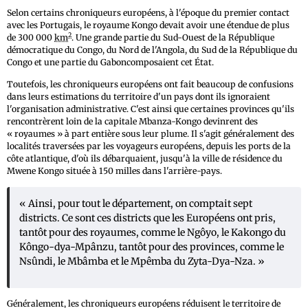
Selon certains chroniqueurs européens, à l'époque du premier contact
avec les Portugais, le royaume Kongo devait avoir une étendue de plus
2
de 300 000
km
. Une grande partie du Sud-Ouest de la République
démocratique du Congo, du Nord de l'Angola, du Sud de la République du
Congo et une partie du Gaboncomposaient cet État.
Toutefois, les chroniqueurs européens ont fait beaucoup de confusions
dans leurs estimations du territoire d'un pays dont ils ignoraient
l'organisation administrative. C'est ainsi que certaines provinces qu'ils
rencontrèrent loin de la capitale Mbanza-Kongo devinrent des
« royaumes » à part entière sous leur plume. Il s'agit généralement des
localités traversées par les voyageurs européens, depuis les ports de la
côte atlantique, d'où ils débarquaient, jusqu'à la ville de résidence du
Mwene Kongo située à 150 milles dans l'arrière-pays.
« Ainsi, pour tout le département, on comptait sept
districts. Ce sont ces districts que les Européens ont pris,
tantôt pour des royaumes, comme le Ngôyo, le Kakongo du
Kôngo-dya-Mpânzu, tantôt pour des provinces, comme le
Nsûndi, le Mbâmba et le Mpêmba du Zyta-Dya-Nza. »
Généralement, les chroniqueurs européens réduisent le territoire de