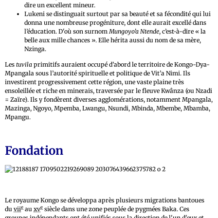
dire un excellent mineur.
Lukeni se distinguait surtout par sa beauté et sa fécondité qui lui
donna une nombreuse progéniture, dont elle aurait excellé dans
l’éducation. D'où son surnom
Mungoyo’a Ntende
, c’est-à-dire « la
belle aux mille chances ». Elle hérita aussi du nom de sa mère,
Nzinga.
Les
tuvila
primitifs auraient occupé d’abord le territoire de Kongo-Dya-
Mpangala sous l’autorité spirituelle et politique de Vit’a Nimi. Ils
investirent progressivement cette région, une vaste plaine très
ensoleillée et riche en minerais, traversée par le fleuve Kwânza (ou Nzadi
= Zaïre). Ils y fondèrent diverses agglomérations, notamment Mpangala,
Mazinga, Ngoyo, Mpemba, Lwangu, Nsundi, Mbinda, Mbembe, Mbamba,
Mpangu.
Fondation
Le royaume Kongo se développa après plusieurs migrations bantoues
e
e
du
vii
au
xv
siècle dans une zone peuplée de pygmées Baka. Ces
groupes indépendants ont été unifiés sous la direction de l'un d'eux et