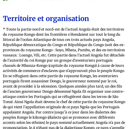
Territoire et organisation
* Toute la partie nord et nord-est de l'actuel Angola était des territoires
du royaume Kongo dont les frontières s'étendaient sur tout le long du
littoral de l'océan Atlantique de tous ces trois actuels pays Angola,
République démocratique du Congo et République du Congo (soit des ex-
provinces du royaume Kongo : Soyo, Mbata, Pumbu, et des ex-territoires
vassaux : Loango, Vili, etc. Cette partie dans l'actuel Angola fut détachée
de l'autorité du roi Kongo par un groupe d'aventuriers portugais
chassés de Mbanza-Kongo (capitale du royaume Kongo) à cause de leurs
activités de commerce d'esclaves que n'approuvait plus le peuple Kongo.
En se réfugiant dans cette partie du royaume Kongo, les aventuriers
portugais firent assassiner Dongo, le gouverneur nommé par le roi,
avant de procéder à la sécession. Quelques années plus tard, un des fils
de l'ancien gouverneur Dongo dénommé Ngola fit organiser une contre-
attaque contre les Portugais qui se réfugièrent dans les terres de São
Tomé. Ainsi Ngola était devenu le chef de cette partie du royaume Kongo
de qui vient l’appellation originale de ce pays Ngola que les Portugais
appelaient Angola. Par contre jusqu'à ce jour dans les dialectes des
peuples Kongo le kikongo (dialecte qui se prononce avec différents
accents selon les ethnies) le pays nommé actuellement Angola n'a pas de
prononciation, le
A
n'étant pas de la dialectique Kongo, ce pays s'appelle