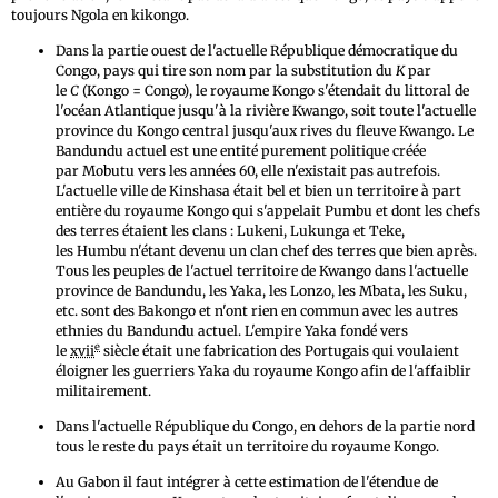
toujours Ngola en kikongo.
Dans la partie ouest de l'actuelle République démocratique du
Congo, pays qui tire son nom par la substitution du
K
par
le
C
(Kongo = Congo), le royaume Kongo s'étendait du littoral de
l'océan Atlantique jusqu'à la rivière Kwango, soit toute l'actuelle
province du Kongo central jusqu'aux rives du fleuve Kwango. Le
Bandundu actuel est une entité purement politique créée
par Mobutu vers les années 60, elle n'existait pas autrefois.
L'actuelle ville de Kinshasa était bel et bien un territoire à part
entière du royaume Kongo qui s'appelait Pumbu et dont les chefs
des terres étaient les clans : Lukeni, Lukunga et Teke,
les Humbu n'étant devenu un clan chef des terres que bien après.
Tous les peuples de l'actuel territoire de Kwango dans l'actuelle
province de Bandundu, les Yaka, les Lonzo, les Mbata, les Suku,
etc. sont des Bakongo et n'ont rien en commun avec les autres
ethnies du Bandundu actuel. L'empire Yaka fondé vers
e
le
xvii
siècle était une fabrication des Portugais qui voulaient
éloigner les guerriers Yaka du royaume Kongo afin de l'affaiblir
militairement.
Dans l'actuelle République du Congo, en dehors de la partie nord
tous le reste du pays était un territoire du royaume Kongo.
Au Gabon il faut intégrer à cette estimation de l'étendue de