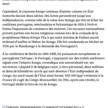
mort.
Cependant, le royaume Kongo continua d'exister comme un État
fantoche durant deux siècles. Des luttes persistèrent jusqu'aux
indépendances, comme celle de la reine Ana Nzinga qui tint en échec les
coalitions portugaise, néerlandaise et britannique de 1626 à 1648 et
freina l'expansion du commerce des esclaves. Ces sursauts nationalistes
prirent parfois une forme religieuse comme lors de la croisade de la
prophétesse Ndona Kimpa Vita à qui saint Antoine de Padoue aurait
ordonné d'unifier et libérer les Kongo. Elle fut condamnée au bûcher en
1706 par le Manikongo à la demande des Portugais15.
À la conférence de Berlin en 1884-1885, les puissances européennes se
partagèrent l'Afrique ; le Portugal, s'appuyant sur des traités antérieurs
signés avec l'empire Kongo, revendiqua une souveraineté sur ses
territoires. Léopold II de Belgique reçut, à titre personnel, deux millions
et demi de kilomètres carrés qui sont devenus l'État indépendant du
2
Congo. Au nord-ouest de l'État ainsi formé, 500 000
km
revinrent à la
France (il s'agit du Congo-Brazzaville). En 1914, après une révolte, le
Portugal abolit le titre de roi du Kongo.