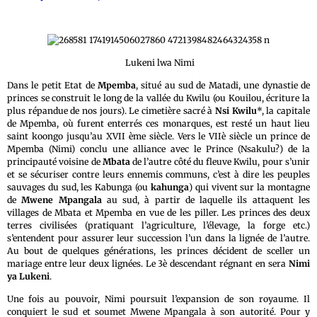
Lukeni lwa Nimi
Dans le petit Etat de
Mpemba
, situé au sud de Matadi, une dynastie de
princes se construit le long de la vallée du Kwilu (ou Kouilou, écriture la
plus répandue de nos jours). Le cimetière sacré à
Nsi Kwilu
*, la capitale
de Mpemba, où furent enterrés ces monarques, est resté un haut lieu
saint koongo jusqu’au XVII ème siècle. Vers le VIIè siècle un prince de
Mpemba (Nimi) conclu une alliance avec le Prince (Nsakulu?) de la
principauté voisine de
Mbata
de l’autre côté du fleuve Kwilu, pour s’unir
et se sécuriser contre leurs ennemis communs, c’est à dire les peuples
sauvages du sud, les Kabunga (ou
kahunga
) qui vivent sur la montagne
de
Mwene Mpangala
au sud, à partir de laquelle ils attaquent les
villages de Mbata et Mpemba en vue de les piller. Les princes des deux
terres civilisées (pratiquant l’agriculture, l’élevage, la forge etc.)
s’entendent pour assurer leur succession l’un dans la lignée de l’autre.
Au bout de quelques générations, les princes décident de sceller un
mariage entre leur deux lignées. Le 3è descendant régnant en sera
Nimi
ya Lukeni
.
Une fois au pouvoir, Nimi poursuit l’expansion de son royaume. Il
conquiert le sud et soumet Mwene Mpangala à son autorité. Pour y