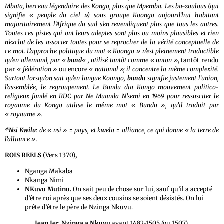
Mbata, berceau légendaire des Kongo, plus que Mpemba. Les ba-zoulous (qui
signifie « peuple du ciel ») sous groupe Koongo aujourd’hui habitant
majoritairement l’Afrique du sud s’en revendiquent plus que tous les autres.
Toutes ces pistes qui ont leurs adeptes sont plus ou moins plausibles et rien
n’exclut de les associer toutes pour se reprocher de la vérité conceptuelle de
ce mot. L’approche politique du mot « Koongo » n’est pleinement traductible
qu’en allemand, par «
bund
« , utilisé tantôt comme
« union »
, tantôt rendu
par
« fédération »
ou encore
« national »; il concentre la même complexité.
Surtout lorsqu’on sait qu’en langue Koongo,
bundu
signifie justement l’union,
l’assemblée, le regroupement. Le Bundu dia Kongo mouvement politico-
religieux fondé en RDC par Ne Muanda N’semi en 1969 pour ressusciter le
royaume du Kongo utilise le même mot « Bundu », qu’il traduit par
« royaume ».
*Nsi Kwilu
: de « nsi » = pays, et kwela = alliance, ce qui donne « la terre de
l’alliance ».
ROIS REELS
(Vers 1370)
,
Nganga Makaba
Nkanga Nimi
NKuvu Mutinu.
On sait peu de chose sur lui, sauf qu’il a accepté
d’être roi après que ses deux cousins se soient désistés. On lui
prête d’être le père de Nzinga Nkuvu.
Jean Ier, Nzinga a Nkuvu
avant 1482-1505 (ou 1507),