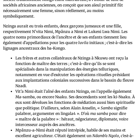
sociétés africaines anciennes, on conçoit que son aïeul primitif fût
nécessairement une femme, sinon réellement, au moins
symboliquement.
Nzinga aurait eu trois enfants, deux garçons jumeaux et une fille,
respectivement N'vita Nimi, Mpânzu a Nimi et Lukeni Lwa Nimi. Les
quatre noms primordiaux de l’ancêtre et de ses enfants tiennent lieu
également d’appellations pour les quatre
luvila
initiaux ; c’est-à-dire les
lignages ancestraux des ba-Kongo.
Les frères et autres collatéraux de Nzinga à Nkuwu ont reçu la
fonction de maître des terres ; c'est-à-dire qu'ils se sont
spécialisés dans la manipulation des énergies telluriques,
notamment en vue d'exécuter les opérations rituelles présidant
aux implantations coloniales successives dans le bassin du fleuve
Nzadi.
Vit’a Nimi était l’aîné des enfants Nzinga, on l’appelle également
Ma-samba, ou encore Nsaku. Ses descendants sont les ki-Nsaku. À
eux sont dévolues les fonctions de médiation aussi bien spirituelle
que politique. D'ailleurs, selon Alain Anselin, «
Samba
signifie
palabrer, argumenter en lingala4 ». D'où
ma samba
pour dire
« maître de la palabre » : héraut, négociateur, diplomate, voire
intercesseur auprès des ancêtres.
Mpânzu-a-Nimi était réputé intrépide, habile de ses mains et
excellent agriculteur. C’était également un
Ndamb’a Ngolo
, c’est-à-