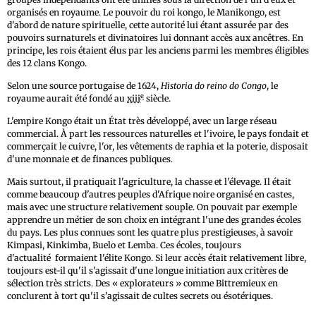
organisés en royaume. Le pouvoir du roi kongo, le Manikongo, est
d'abord de nature spirituelle, cette autorité lui étant assurée par des
pouvoirs surnaturels et divinatoires lui donnant accès aux ancêtres. En
principe, les rois étaient élus par les anciens parmi les membres éligibles
des 12 clans Kongo.
Selon une source portugaise de 1624,
Historia do reino do Congo
, le
e
royaume aurait été fondé au
xiii
siècle.
L'empire Kongo était un État très développé, avec un large réseau
commercial. À part les ressources naturelles et l'ivoire, le pays fondait et
commerçait le cuivre, l'or, les vêtements de raphia et la poterie, disposait
d'une monnaie et de finances publiques.
Mais surtout, il pratiquait l'agriculture, la chasse et l'élevage. Il était
comme beaucoup d'autres peuples d'Afrique noire organisé en castes,
mais avec une structure relativement souple. On pouvait par exemple
apprendre un métier de son choix en intégrant l'une des grandes écoles
du pays. Les plus connues sont les quatre plus prestigieuses, à savoir
Kimpasi, Kinkimba, Buelo et Lemba. Ces écoles, toujours
d'actualité formaient l'élite Kongo. Si leur accès était relativement libre,
toujours est-il qu'il s'agissait d'une longue initiation aux critères de
sélection très stricts. Des « explorateurs » comme Bittremieux en
conclurent à tort qu'il s'agissait de cultes secrets ou ésotériques.