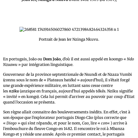
Portrait de Jean Ier Nzinga Nkuvu.
En portugais, João ou
Dom João
, d’où il est aussi appelé en koongo «
Ndo
Nzuawu
» par intégration linguistique.
Gouverneur de la province septentrionale de Nsundi et de Nzaza Vumbi
(connu sous le nom de « Plateaux batéké » aujourd’hui), il s’était forgé
une grande expérience militaire, en luttant sans cesse contre
les
nziku
(anzique en français, aujourd’hui appelés tékés. Nziku signifie
« invité » en kongo). Cela lui permit d’arriver au pouvoir par coup d’Etat
quand l’occasion se présenta.
Son règne allait connaitre des bouleversements inédits. En effet, c’est à
son époque que l’explorateur portugais Diogo Cão (plus correcte que
«
Diego
» qui s’est répandu, et pour le nom,
Cao
, lire «
con
« ) arrive à
l’embouchure du fleuve Congo en 1482. Il rencontre le roi à Mbanza
Kongo et y réside une année. Après ce premier contact, le portugais