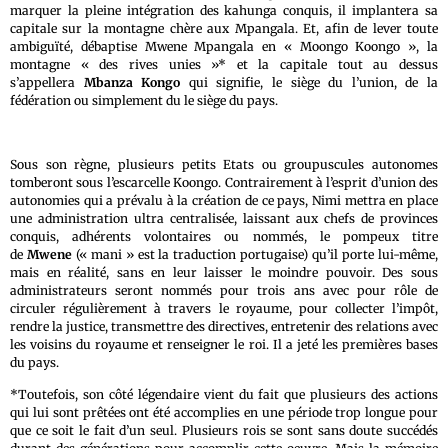
marquer la pleine intégration des kahunga conquis, il implantera sa
capitale sur la montagne chère aux Mpangala. Et, afin de lever toute
ambiguïté, débaptise Mwene Mpangala en « Moongo Koongo », la
montagne « des rives unies »* et la capitale tout au dessus
s’appellera
Mbanza Kongo
qui signifie, le siège du l’union, de la
fédération ou simplement du le siège du pays.
Sous son règne, plusieurs petits Etats ou groupuscules autonomes
tomberont sous l’escarcelle Koongo. Contrairement à l’esprit d’union des
autonomies qui a prévalu à la création de ce pays, Nimi mettra en place
une administration ultra centralisée, laissant aux chefs de provinces
conquis, adhérents volontaires ou nommés, le pompeux titre
de
Mwene
(« mani » est la traduction portugaise) qu’il porte lui-même,
mais en réalité, sans en leur laisser le moindre pouvoir. Des sous
administrateurs seront nommés pour trois ans avec pour rôle de
circuler régulièrement à travers le royaume, pour collecter l’impôt,
rendre la justice, transmettre des directives, entretenir des relations avec
les voisins du royaume et renseigner le roi. Il a jeté les premières bases
du pays.
*Toutefois, son côté légendaire vient du fait que plusieurs des actions
qui lui sont prêtées ont été accomplies en une période trop longue pour
que ce soit le fait d’un seul. Plusieurs rois se sont sans doute succédés